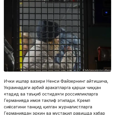
Ички ишлар вазири Ненси Файзернинг айтишича,
Украинадаги ҳарбий ҳаракатларга қарши чиққан
«таҳдид ва таъқиб остида»ги россияликларга
Германияда ҳимоя таклиф этилади. Кремл
сиёсатини танқид қилган журналистларга
Германиядан эркин ва мустақил равишда хабар