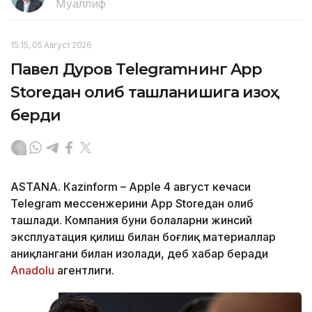
Муаллиф
15:15, 05 Август 2026
Павел Дуров Telegramнинг App
Storeдан олиб ташланишига изоҳ
берди
ASTANА. Кazinform – Apple 4 август кечаси
Telegram мессенжерини App Storeдан олиб
ташлади. Компания буни болаларни жинсий
эксплуатация қилиш билан боғлиқ материаллар
аниқлангани билан изоҳлади, деб хабар беради
Аnadolu
агентлиги.