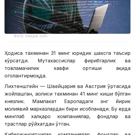
Фото: freepik.com
Ҳодиса тахминан 31 минг юридик шахсга таъсир
кўрсатди. Мутахассислар фирибгарлик ва
товламачилик хавфи ортиши ҳақида
огоҳлантирмоқда.
Лихтенштейн — Швейцария ва Австрия ўртасида
жойлашган, аҳолиси тахминан 41 минг киши бўлган
князлик. Мамлакат Европадаги энг йирик
молиявий марказлардан бири ҳисобланади. Бу ерда
минглаб халқаро компаниялар, фондлар ва
трастлар рўйхатдан ўтган.
Кибержиноятчилар компаниялар, фондлар ва