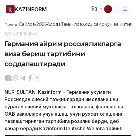
KAZINFORM
ЎЗ
Сайлов-2026
Ақорда
Тайинлов
Ҳодиса
Қонун ва интизо
Тренд:
13:04, 31 Май 2022
Германия айрим россияликларга
виза бериш тартибини
соддалаштиради
NUR-SULTAN. Kazinform – Германия ҳукумати
Россиядан сиёсий таъқиблардан ҳимояланишни
сўраган сиёсий мухолифат аъзолари, фаоллар ва
ОАВ вакиллари учун яшаш учун рухсат олишнинг
тезлаштирилган тартибига розилик берди, деб
хабар беради Kazinform Deutsche Welleга таяниб.