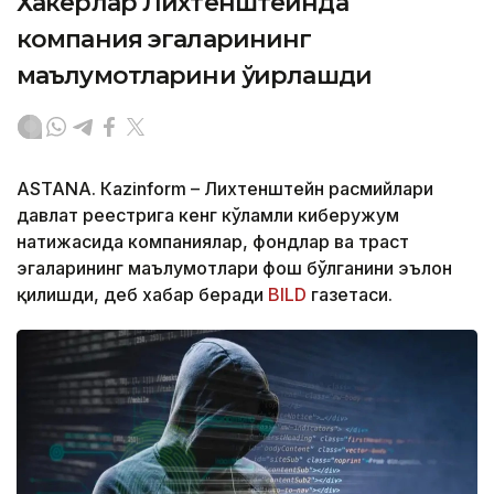
Хакерлар Лихтенштейнда
компания эгаларининг
маълумотларини ўғирлашди
ASTANА. Кazinform – Лихтенштейн расмийлари
давлат реестрига кенг кўламли киберҳужум
натижасида компаниялар, фондлар ва траст
эгаларининг маълумотлари фош бўлганини эълон
қилишди, деб хабар беради
BILD
газетаси.