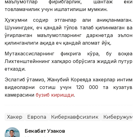
маълумотлар фирибгарлик, шантаж ёки
товламачилик учун ишлатилиши мумкин.
Ҳужумни содир этганлар ҳали аниқланмаган.
Шунингдек, ҳеч қандай тўлов талаб қилинмаган ва
ўғирланган маълумотларнинг даркнетда эълон
қилинганлиги ҳақида ҳеч қандай аломат йўқ.
Мутахассисларнинг фикрига кўра, бу воқеа
Лихтенштейннинг халқаро обрўсига жиддий путур
етказди.
Эслатиб ўтамиз, Жанубий Кореяда хакерлар интим
видеоларни сотиш учун 120 000 та кузатув
камерасини
бузиб киришди
.
Хакер
Европа
Киберхавфсизлик
Киберҳужум
Бекабат Узаков