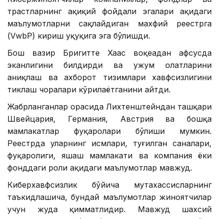
трастларнинг ҳақиқий фойдали эгалари ҳақидаги
маълумотларни сақлайдиган махфий реестрга
(VwbP) кириш ҳуқуқига эга бўлишди.
Бош вазир Бригитте Хаас воқеадан афсусда
эканлигини билдирди ва ҳужум ҳолатларини
аниқлаш ва ахборот тизимлари хавфсизлигини
тиклаш чоралари кўрилаётганини айтди.
Жабрланганлар орасида Лихтенштейндан ташқари
Швейцария, Германия, Австрия ва бошқа
мамлакатлар фуқаролари бўлиши мумкин.
Реестрда уларнинг исмлари, туғилган саналари,
фуқаролиги, яшаш мамлакати ва компания ёки
фонддаги роли ҳақидаги маълумотлар мавжуд.
Киберхавфсизлик бўйича мутахассисларнинг
таъкидлашича, бундай маълумотлар жиноятчилар
учун жуда қимматлидир. Мавжуд шахсий