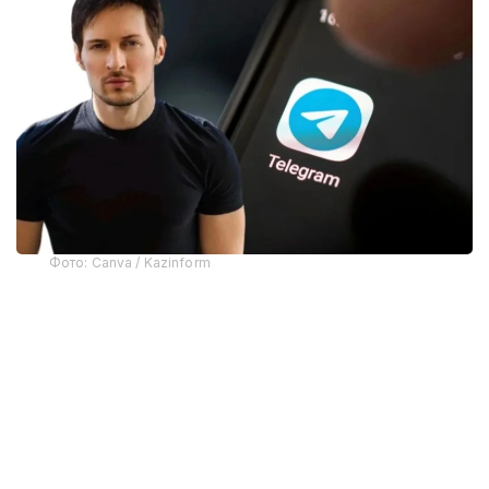
Фото: Canva / Kazinform
Telegram асосчиларидан бири Павел Дуров
мессенжернинг олиб ташланишига
“фирибгарлар”нинг хатти-ҳаракатлари сабаб
бўлганини айтди.
Apple вакилларининг сўзларига кўра, тақиқланган
материалларни тарқатган фойдаланувчи