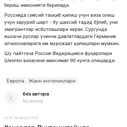
бериш имконияти берилади.
Россияда сиёсий таъқиб қилиш учун виза олиш
учун зарурий шарт - бу шахсий таҳдид бўлиб, уни
эмигрантлар исботлашлари керак. Сургунда
яшовчи руслар учинчи давлатлардаги Германия
элчихоналарига ҳам мурожаат қилишлари мумкин.
Шу пайтгача Россия Федерацияси фуқаролари
Шенген визасини максимал 90 кунга олишарди.
Европа
Жаҳон янгиликлари
без автора
Муаллиф
20:15, 05 Август 2026