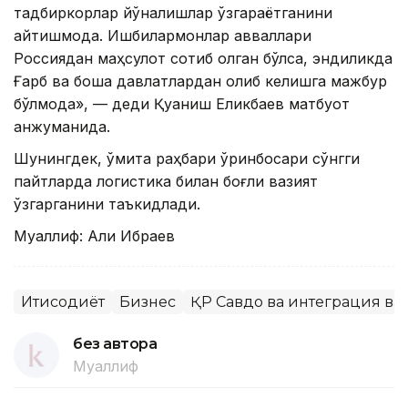
тадбиркорлар йўналишлар ўзгараётганини
айтишмоқда. Ишбилармонлар авваллари
Россиядан маҳсулот сотиб олган бўлса, эндиликда
Ғарб ва бошқа давлатлардан олиб келишга мажбур
бўлмоқда», — деди Қуаниш Еликбаев матбуот
анжуманида.
Шунингдек, қўмита раҳбари ўринбосари сўнгги
пайтларда логистика билан боғлиқ вазият
ўзгарганини таъкидлади.
Муаллиф: Али Ибраев
Иқтисодиёт
Бизнес
ҚР Савдо ва интеграция ва
без автора
Муаллиф