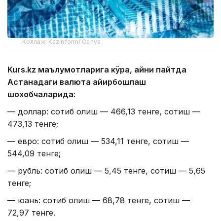
Коллаж: Kazinform/ Canva
Kurs.kz маълумотларига кўра, айни пайтда
Астанадаги валюта айирбошлаш
шохобчаларида:
— доллар: сотиб олиш — 466,13 тенге, сотиш —
473,13 тенге;
— евро: сотиб олиш — 534,11 тенге, сотиш —
544,09 тенге;
— рубль: сотиб олиш — 5,45 тенге, сотиш — 5,65
тенге;
— юань: сотиб олиш — 68,78 тенге, сотиш —
72,97 тенге.