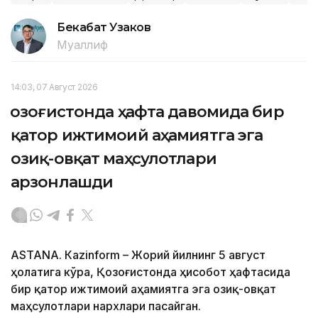
Бекабат Узаков
Муаллиф
14:03, 07 Август 2026
Қозоғистонда ҳафта давомида бир
қатор ижтимоий аҳамиятга эга
озиқ-овқат маҳсулотлари
арзонлашди
ASTANА. Кazinform – Жорий йилнинг 5 август
ҳолатига кўра, Қозоғистонда ҳисобот ҳафтасида
бир қатор ижтимоий аҳамиятга эга озиқ-овқат
маҳсулотлари нархлари пасайган.