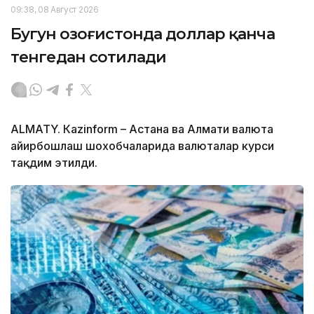
09:38, 08 Август 2026
Бугун Қозоғистонда доллар қанча
тенгедан сотилади
ALMATY. Кazinform – Астана ва Алмати валюта
айирбошлаш шохобчаларида валюталар курси
тақдим этилди.