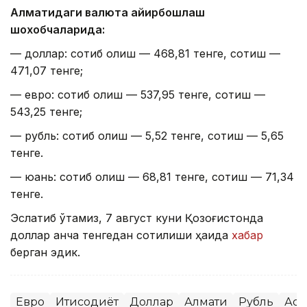
Алматидаги валюта айирбошлаш
шохобчаларида:
— доллар: сотиб олиш — 468,81 тенге, сотиш —
471,07 тенге;
— евро: сотиб олиш — 537,95 тенге, сотиш —
543,25 тенге;
— рубль: сотиб олиш — 5,52 тенге, сотиш — 5,65
тенге.
— юань: сотиб олиш — 68,81 тенге, сотиш — 71,34
тенге.
Эслатиб ўтамиз, 7 август куни Қозоғистонда
доллар қанча тенгедан сотилиши ҳақида
хабар
берган эдик.
Евро
Иқтисодиёт
Доллар
Алмати
Рубль
Аст