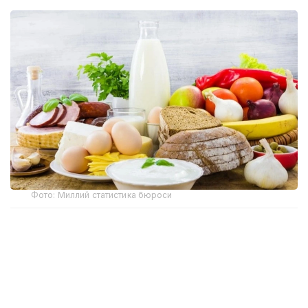
Фото: Миллий статистика бюроси
Миллий статистика бюросининг маълумотларига
кўра, ҳафта давомида бодринг (-2,4%), оқ карам
(-2,1%), помидор, картошка (-1,7%), суяксиз мол
гўшти (-0,4%), олма (-0,3%), гречка ёрмалари
(-0,2%), сметана (-0,1%) нархлари пасайган.