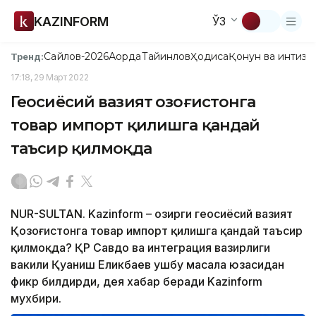
KAZINFORM
ЎЗ
Сайлов-2026
Ақорда
Тайинлов
Ҳодиса
Қонун ва интизо
Тренд:
17:18, 29 Март 2022
Геосиёсий вазият Қозоғистонга
товар импорт қилишга қандай
таъсир қилмоқда
NUR-SULTAN. Kazinform – Ҳозирги геосиёсий вазият
Қозоғистонга товар импорт қилишга қандай таъсир
қилмоқда? ҚР Савдо ва интеграция вазирлиги
вакили Қуаниш Еликбаев ушбу масала юзасидан
фикр билдирди, дея хабар беради Kazinform
мухбири.