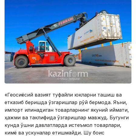
«Геосиёсий вазият туфайли юкларни ташиш ва
етказиб беришда ўзгаришлар рўй бермоқда. Яъни,
импорт қилинадиган товарларнинг якуний қиймати,
ҳажми ва таклифида ўзгаришлар мавжуд. Бугунги
кунда қўшни давлатларда истеъмол товарлари,
кимё ва ускуналар етишмайди. Шу боис