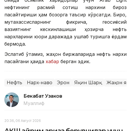
ойида осиёлик харидорлар учун Arab Light
нефтининг расмий сотиш нархини бироз
пасайтириши ҳам бозорга таъсир кўрсатди. Бироқ,
мутахассисларнинг фикрича, геосиёсий
вазиятнинг кескинлашиши ҳозирча нефть
нархларини юқори даражада ушлаб туришга ёрдам
бермоқда.
Эслатиб ўтамиз, жаҳон биржаларида нефть нархи
пасайгани ҳақида
хабар
берган эдик.
Нефть
Нарх-наво
Эрон
Яқин Шарқ
Жаҳон ян
Бекабат Узаков
Муаллиф
20:36, 06 Август 2026
АҚШ айрим ариза берувчилар учун