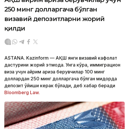
250 минг долларгача бўлган
визавий депозитларни жорий
қилди
ASTANA. Kazinform — АҚШ янги визавий кафолат
дастурини жорий этмоқда. Унга кўра, иммиграцион
виза учун айрим ариза берувчилар 100 минг
доллардан 250 минг долларгача бўлган миқдорда
депозит қўйиши керак бўлади, деб хабар беради
Bloomberg Law.