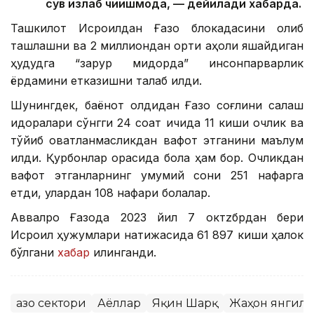
сув излаб чиқишмоқда, — дейилади хабарда.
Ташкилот Исроилдан Ғазо блокадасини олиб
ташлашни ва 2 миллиондан ортиқ аҳоли яшайдиган
ҳудудга “зарур миқдорда” инсонпарварлик
ёрдамини етказишни талаб қилди.
Шунингдек, баёнот олдидан Ғазо соғлиқни сақлаш
идоралари сўнгги 24 соат ичида 11 киши очлик ва
тўйиб овқатланмасликдан вафот этганини маълум
қилди. Қурбонлар орасида бола ҳам бор. Очликдан
вафот этганларнинг умумий сони 251 нафарга
етди, улардан 108 нафари болалар.
Аввалроқ Ғазода 2023 йил 7 октzбрдан бери
Исроил ҳужумлари натижасида 61 897 киши ҳалок
бўлгани
хабар
қилинганди.
Ғазо сектори
Аёллар
Яқин Шарқ
Жаҳон янгил