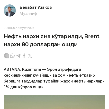
Бекабат Узаков
Муаллиф
09:08, 07 Август 2026
Нефть нархи яна кўтарилди, Brent
нархи 80 доллардан ошди
ASTANА. Кazinform — Эрон атрофидаги
кескинликнинг кучайиши ва хом нефть етказиб
беришга таҳдидлар туфайли жаҳон нефть нархлари
1% дан кўпроққа ошди.