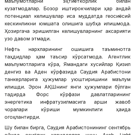
маълумотларни эҳтиёткорлик билан
кузатмоқдалар. Бозор иштирокчилари ҳар қандай
потенциал келишувлар қисқа муддатда геосиёсий
кескинликни юмшата олишига шубҳа қилишмоқда.
Ҳозиргача эришилган келишувларнинг аксарияти
узоқ давом этмади.
Нефть нархларининг ошишига таъминотга
таҳдидлар ҳам таъсир кўрсатмоқда. Агентлик
маълумотларига кўра, Ямандаги хусийлар Қизил
денгиз ва Аден кўрфазида Саудия Арабистони
танкерларига ҳужумлар уюштиришини маълум
қилишди. Эрон АҚШнинг янги ҳужумлари бўлган
тақдирда Форс кўрфази давлатларининг
энергетика инфратузилмасига қарши жавоб
чоралари кўриши мумкинлиги ҳақида
огоҳлантирди.
Шу билан бирга, Саудия Арабистонининг сентябрь