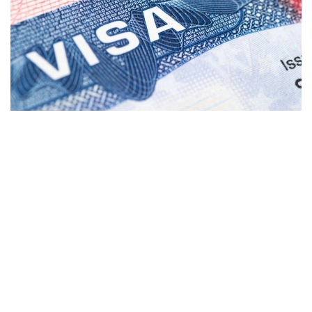
Фото: coximmigration.com
Пилот лойиҳа дастлаб Доминикан
Республикасидан келган ариза берувчиларга
нисбатан қўлланилади. АҚШ Давлат департаменти
маълумотларига кўра, консуллик ходимлари
«жамият учун юк бўлиши мумкин» деб баҳоланган
шахслардан кафолат талаб қилиши мумкин.
Кафолат миқдори ҳар бир ҳолат учун алоҳида
белгиланади.
АҚШ Давлат департаменти вакили Томми