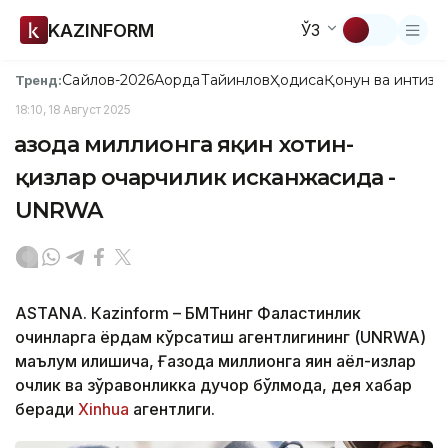
KAZINFORM
ЎЗ
Сайлов-2026
Ақорда
Тайинлов
Ҳодиса
Қонун ва интизо
Тренд:
18:10, 18 Август 2025
Ғазода миллионга яқин хотин-
қизлар очарчилик исканжасида -
UNRWA
ASTANА. Кazinform – БМТнинг Фаластинлик
қочқинларга ёрдам кўрсатиш агентлигининг (UNRWA)
маълум қилишича, Ғазода миллионга яқин аёл-қизлар
очлик ва зўравонликка дучор бўлмоқда, дея хабар
беради
Xinhua
агентлиги.