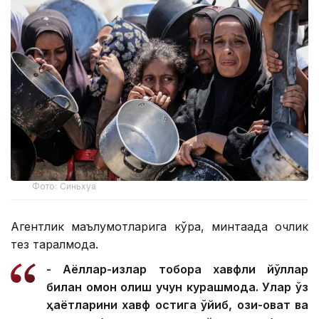
Фото: Синьхуа
Агентлик маълумотларига кўра, минтақада очлик
тез тарқалмоқда.
- Аёллар-қизлар тобора хавфли йўллар
билан омон қолиш учун курашмоқда. Улар ўз
ҳаётларини хавф остига қўйиб, озиқ-овқат ва