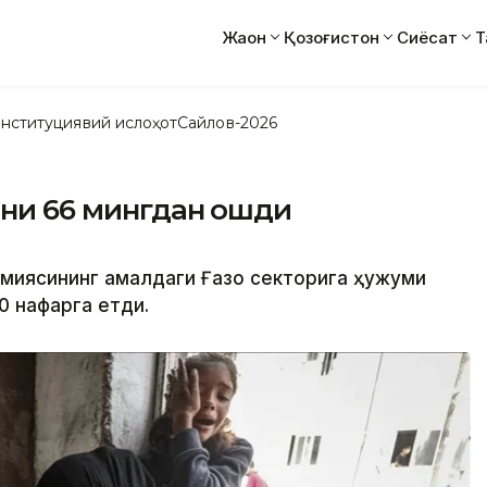
Жаҳон
Қозоғистон
Сиёсат
Т
нституциявий ислоҳот
Сайлов-2026
сони 66 мингдан ошди
миясининг қамалдаги Ғазо секторига ҳужуми
0 нафарга етди.