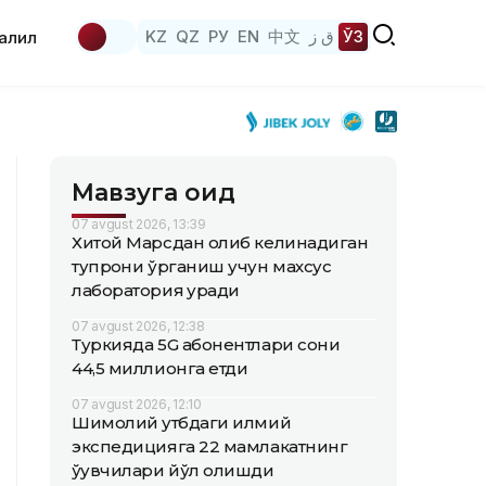
KZ
QZ
РУ
EN
中文
ق ز
ЎЗ
аҳлил
Мавзуга оид
07 avgust 2026, 13:39
Хитой Марсдан олиб келинадиган
тупроқни ўрганиш учун махсус
лаборатория қуради
07 avgust 2026, 12:38
Туркияда 5G абонентлари сони
44,5 миллионга етди
07 avgust 2026, 12:10
Шимолий қутбдаги илмий
экспедицияга 22 мамлакатнинг
ўқувчилари йўл олишди