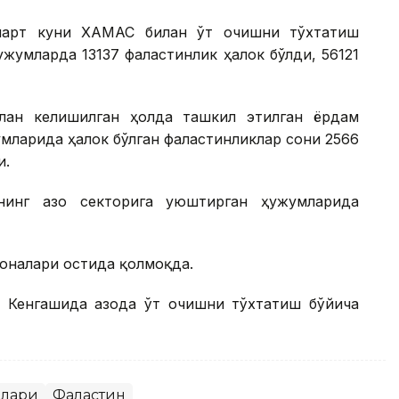
март куни ХАМАС билан ўт очишни тўхтатиш
жумларда 13137 фаластинлик ҳалок бўлди, 56121
ан келишилган ҳолда ташкил этилган ёрдам
мларида ҳалок бўлган фаластинликлар сони 2566
и.
инг Ғазо секторига уюштирган ҳужумларида
оналари остида қолмоқда.
Кенгашида Ғазода ўт очишни тўхтатиш бўйича
клари
Фаластин