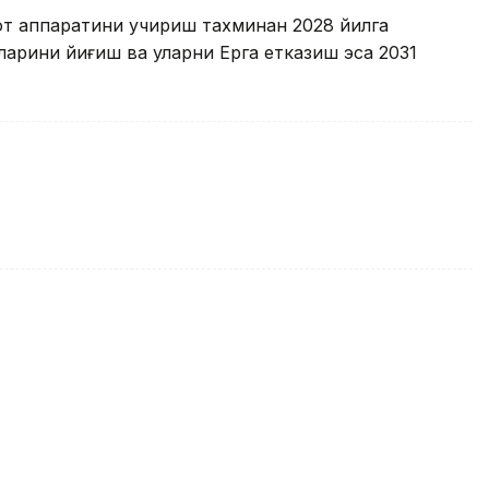
от аппаратини учириш тахминан 2028 йилга
арини йиғиш ва уларни Ерга етказиш эса 2031
 сони 44,5 миллионга етди