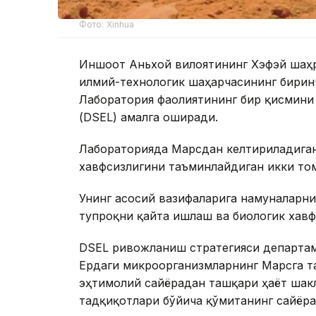
Фото: Xinhua
Иншоот Аньхой вилоятининг Хэфэй шаҳ
илмий-технологик шаҳарчасининг биринч
Лаборатория фаолиятининг бир қисмини
(DSEL) амалга оширади.
Лабораторияда Марсдан келтириладиган
хавфсизлигини таъминлайдиган икки то
Унинг асосий вазифаларига намуналарн
тупроқни қайта ишлаш ва биологик хавф
DSEL ривожланиш стратегияси департам
Ердаги микроорганизмларнинг Марсга т
эҳтимолий сайёрадан ташқари ҳаёт шак
тадқиқотлари бўйича қўмитанинг сайёра