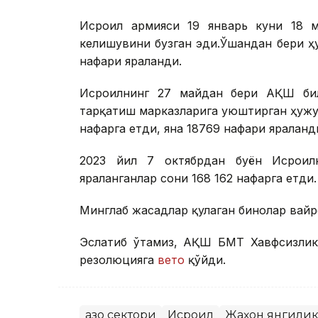
Исроил армияси 19 январь куни 18 
келишувини бузган эди.Ўшандан бери ҳу
нафари яраланди.
Исроилнинг 27 майдан бери АҚШ бил
тарқатиш марказларига уюштирган ҳужу
нафарга етди, яна 18769 нафари яраланд
2023 йил 7 октябрдан буён Исроилн
яраланганлар сони 168 162 нафарга етди.
Минглаб жасадлар қулаган бинолар вайр
Эслатиб ўтамиз, АҚШ БМТ Хавфсизлик 
резолюцияга
вето
қўйди.
Ғазо сектори
Исроил
Жаҳон янгили