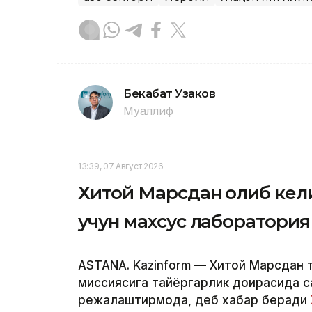
Бекабат Узаков
Муаллиф
13:39, 07 Август 2026
Хитой Марсдан олиб кел
учун махсус лаборатория
ASTANA. Kazinform — Хитой Марсдан 
миссиясига тайёргарлик доирасида с
режалаштирмоқда, деб хабар беради