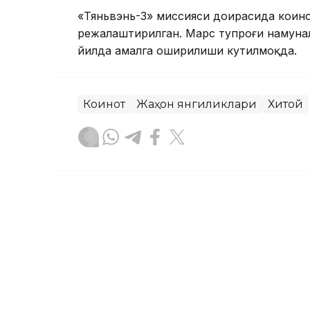
«Тяньвэнь-3» миссияси доирасида коин
режалаштирилган. Марс тупроғи намунал
йилда амалга оширилиши кутилмоқда.
Коинот
Жаҳон янгиликлари
Хитой
Ляззат Сейданова
Муаллиф
12:38, 07 Август 2026
Туркияда 5G абонентлари