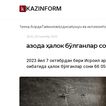
KAZINFORM
Ақорда
Тайинлов
Ҳодиса
Қонун ва интизом
Ко
Тренд:
18:10, 29 Сентябр 2025
Ғазода ҳалок бўлганлар 
2023 йил 7 октябрдан бери Исроил ар
оқибатида ҳалок бўлганлар сони 66 05