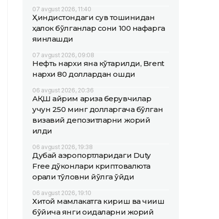
07 avgust 2026, 11:40
Ҳиндистондаги сув тошқинидан
ҳалок бўлганлар сони 100 нафарга
яқинлашди
07 avgust 2026, 09:08
Нефть нархи яна кўтарилди, Brent
нархи 80 доллардан ошди
06 avgust 2026, 20:36
АҚШ айрим ариза берувчилар
учун 250 минг долларгача бўлган
визавий депозитларни жорий
қилди
06 avgust 2026, 19:38
Дубай аэропортларидаги Duty
Free дўконлари криптовалюта
орқали тўловни йўлга қўйди
06 avgust 2026, 19:10
Хитой мамлакатга кириш ва чиқиш
бўйича янги қоидаларни жорий