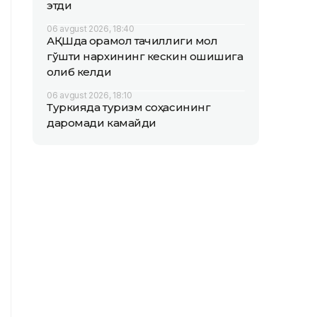
этди
06 avgust 2026, 18:40
АҚШда қорамол тақчиллиги мол
гўшти нархининг кескин ошишига
олиб келди
06 avgust 2026, 18:10
Туркияда туризм соҳасининг
даромади камайди