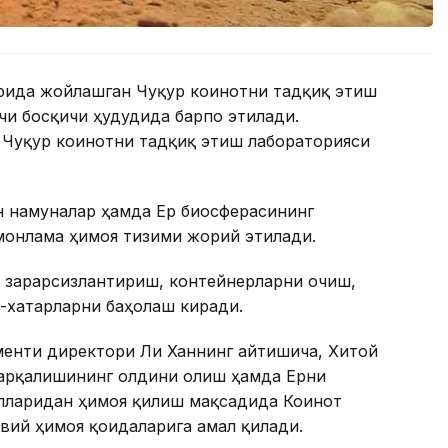
рида жойлашган Чуқур коинотни тадқиқ этиш
и босқичи ҳудудида барпо этилади.
 Чуқур коинотни тадқиқ этиш лабораторияси
 намуналар ҳамда Ер биосферасининг
монлама ҳимоя тизими жорий этилади.
и зарарсизлантириш, контейнерларни очиш,
-хатарларни баҳолаш киради.
енти директори Ли Ханнинг айтишича, Хитой
арқалишининг олдини олиш ҳамда Ерни
лларидан ҳимоя қилиш мақсадида Коинот
вий ҳимоя қоидаларига амал қилади.