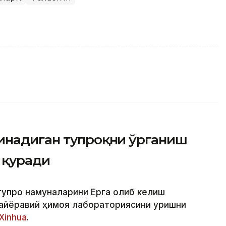
инадиган тупроқни ўрганиш
 қуради
тупроқ намуналарини Ерга олиб келиш
айёравий ҳимоя лабораториясини қуришни
Xinhua
.