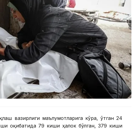
ақлаш вазирлиги маълумотларига кўра, ўтган 24
иши оқибатида 79 киши ҳалок бўлган, 379 киши