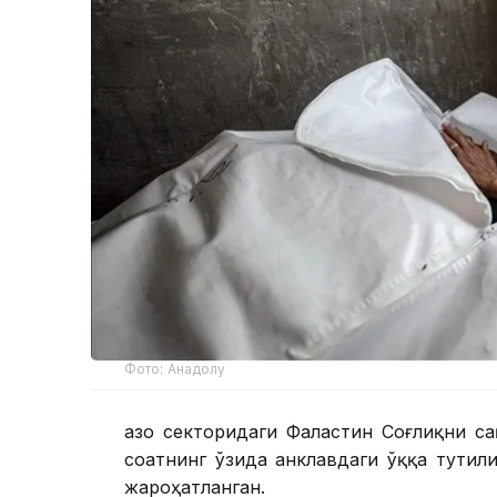
Фото: Анадолу
Ғазо секторидаги Фаластин Соғлиқни с
соатнинг ўзида анклавдаги ўққа тутил
жароҳатланган.