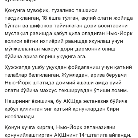
Қонунга мувофиқ, тузалмас ташхиси
тасдиқланган, 18 ёшга тўлган, ақлий ҳолати жойида
бўлган ва шифокор тайинлаган дори воситасини
мустақил равишда қабул қила оладиган Нью-Йорк
аҳолиси ҳаётни ихтиёрий равишда якунлаш учун
мўлжалланган махсус дори-дармонни олиш
бўйича ариза бериш ҳуқуқига эга.
Ҳужжатда ушбу ҳуқуқдан фойдаланиш учун қатъий
талаблар белгиланган. Жумладан, ариза берувчи
Нью-Йорк штатида доимий яшаши ҳамда руҳий
ҳолати бўйича махсус текширувдан ўтиши лозим.
Нашрнинг ёзишича, бу АҚШда эвтаназия бўйича
қабул қилинган энг қатъий қонунлардан бири
ҳисобланади.
Қонун кучга киргач, Нью-Йорк эвтаназияни
қонунийлаштирган АҚШнинг 14-штатига айланди.