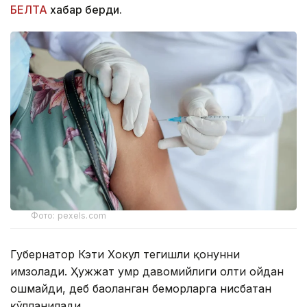
БЕЛТА
хабар берди.
Фото: pexels.com
Губернатор Кэти Хокул тегишли қонунни
имзолади. Ҳужжат умр давомийлиги олти ойдан
ошмайди, деб баҳоланган беморларга нисбатан
қўлланилади.