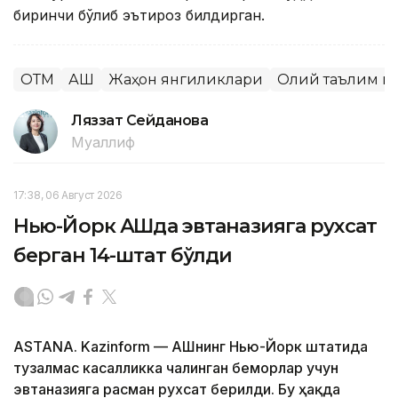
биринчи бўлиб эътироз билдирган.
ОТМ
АҚШ
Жаҳон янгиликлари
Олий таълим м
Ляззат Сейданова
Муаллиф
17:38, 06 Август 2026
Нью-Йорк АҚШда эвтаназияга рухсат
берган 14-штат бўлди
ASTANA. Kazinform — АҚШнинг Нью-Йорк штатида
тузалмас касалликка чалинган беморлар учун
эвтаназияга расман рухсат берилди. Бу ҳақда