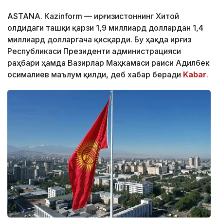
ASTANА. Кazinform — Қирғизистоннинг Хитой
олдидаги ташқи қарзи 1,9 миллиард доллардан 1,4
миллиард долларгача қисқарди. Бу ҳақда Қирғиз
Республикаси Президенти администрацияси
раҳбари ҳамда Вазирлар Маҳкамаси раиси Адилбек
Қосималиев маълум қилди, деб хабар беради
Kabar
.