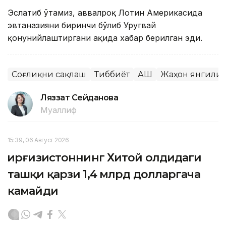
Эслатиб ўтамиз, аввалроқ Лотин Америкасида
эвтаназияни биринчи бўлиб Уругвай
қонунийлаштиргани ҳақида хабар берилган эди.
Соғлиқни сақлаш
Тиббиёт
АҚШ
Жаҳон янгили
Ляззат Сейданова
Муаллиф
15:39, 06 Август 2026
Қирғизистоннинг Хитой олдидаги
ташқи қарзи 1,4 млрд долларгача
камайди