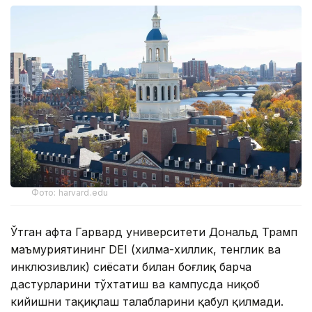
Фото: harvard.edu
Ўтган ҳафта Гарвард университети Дональд Трамп
маъмуриятининг DEI (хилма-хиллик, тенглик ва
инклюзивлик) сиёсати билан боғлиқ барча
дастурларини тўхтатиш ва кампусда ниқоб
кийишни тақиқлаш талабларини қабул қилмади.