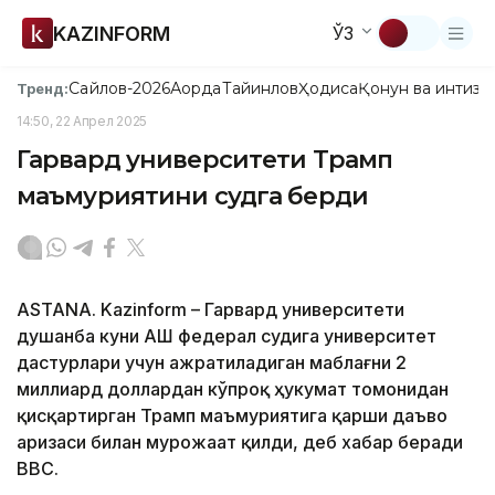
KAZINFORM
ЎЗ
Сайлов-2026
Ақорда
Тайинлов
Ҳодиса
Қонун ва интизо
Тренд:
14:50, 22 Апрел 2025
Гарвард университети Трамп
маъмуриятини судга берди
ASTANA. Kazinform – Гарвард университети
душанба куни АҚШ федерал судига университет
дастурлари учун ажратиладиган маблағни 2
миллиард доллардан кўпроқ ҳукумат томонидан
қисқартирган Трамп маъмуриятига қарши даъво
аризаси билан мурожаат қилди, деб хабар беради
BBC.