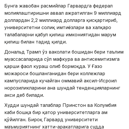
Бунга жавобан расмийлар Гарвардга федерал
молиялаштиришни аввал ажратилган 9 миллиард
доллардан 2,2 миллиард долларга қисқартириб,
университетни солиқ имтиёзлари ва халқаро
талабаларни қабул қилиш имкониятидан маҳрум
қилиш билан таҳдид қилди.
Дональд Трамп ўз ваколати бошидан бери таълим
муассасаларида сўл мафкура ва антисемитизмга
қарши фаол кураш олиб бормоқда. У Ғазо
можароси бошланганидан бери коллежлар
кампусларида кучайган оммавий аксил-Исроил
норозиликларини ана шундай тенденцияларнинг
акси деб билади.
Худди шундай талаблар Принстон ва Колумбия
каби бошқа бир қатор университетларга ҳам
қўйилган. Бироқ Гарвард университети
маъмуриятнинг хатти-ҳаракатларига судда