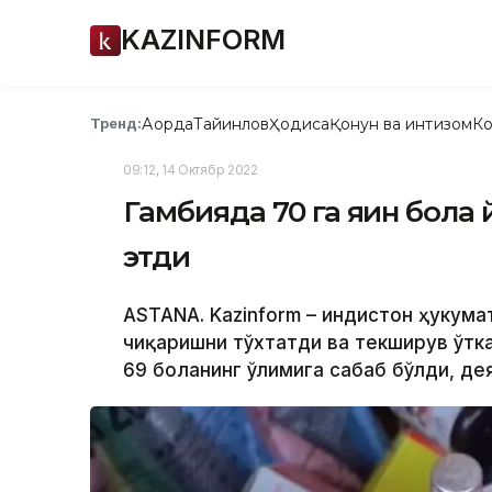
KAZINFORM
Ақорда
Тайинлов
Ҳодиса
Қонун ва интизом
Ко
Тренд:
09:12, 14 Октябр 2022
Гамбияда 70 га яқин бола
этди
ASTANA. Kazinform – Ҳиндистон ҳукум
чиқаришни тўхтатди ва текширув ўтк
69 боланинг ўлимига сабаб бўлди, де