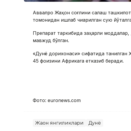
Аввалроқ Жаҳон соғлиқни сақлаш ташкил
томонидан ишлаб чиқарилган суюқ йўталга
Препарат таркибида заҳарли моддалар, 
мавжуд бўлган.
«Дунё дорихонаси» сифатида танилган 
45 фоизини Африкага етказиб беради.
Фото: euronews.com
Жаҳон янгиликлари
Дунё