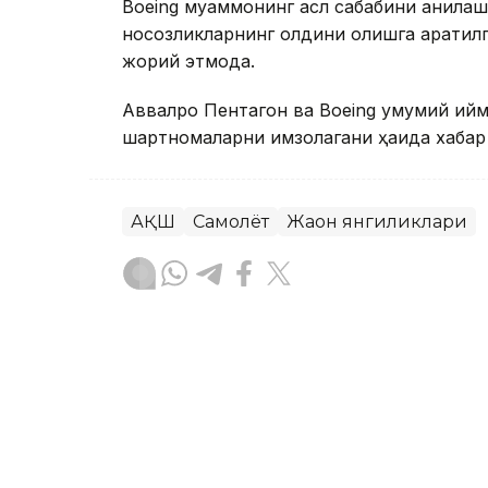
Boeing муаммонинг асл сабабини аниқла
носозликларнинг олдини олишга қаратил
жорий этмоқда.
Аввалроқ Пентагон ва Boeing умумий қий
шартномаларни имзолагани ҳақида хабар
АҚШ
Самолёт
Жаҳон янгиликлари
Ляззат Сейданова
Муаллиф
18:38, 07 Август 2026