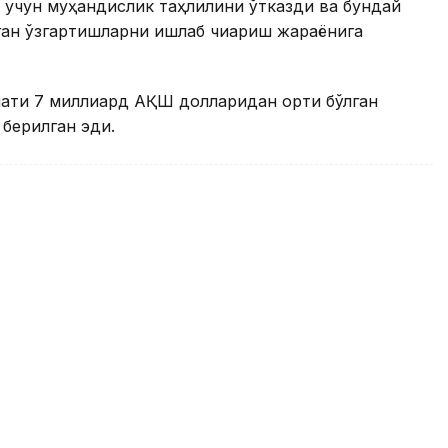
ш учун муҳандислик таҳлилини ўтказди ва бундай
ган ўзгартишларни ишлаб чиқариш жараёнига
мати 7 миллиард АҚШ долларидан ортиқ бўлган
 берилган эди.