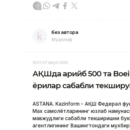
без автора
Муаллиф
19:37, 07 Август 2026
АҚШда қарийб 500 та Boe
ёриқлар сабабли текшир
ASTANA. Kazinform - АҚШ Федерал фу
Max самолётларининг юзлаб намунас
мавжудлиги сабабли текширишни буюр
агентлигининг Вашингтондаги мухби