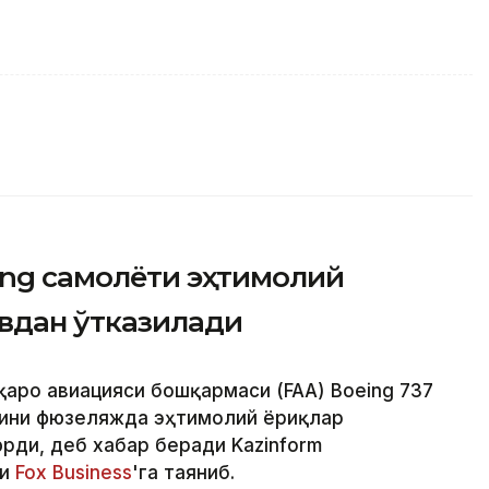
ing самолёти эҳтимолий
увдан ўтказилади
қаро авиацияси бошқармаси (FAA) Boeing 737
ини фюзеляжда эҳтимолий ёриқлар
ди, деб хабар беради Kazinform
ри
Fox Business
'га таяниб.