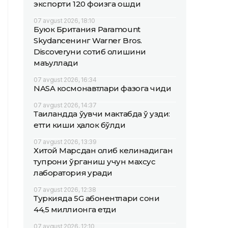
экспорти 120 фоизга ошди
07 avgust 2026, 18:10
Буюк Британия Paramount
Skydanceнинг Warner Bros.
Discoveryни сотиб олишини
маъқуллади
07 avgust 2026, 16:34
NASA космонавтлари фазога чиқди
07 avgust 2026, 14:37
Таиландда ўқувчи мактабда ўқ узди:
етти киши ҳалок бўлди
07 avgust 2026, 13:39
Хитой Марсдан олиб келинадиган
тупроқни ўрганиш учун махсус
лаборатория қуради
07 avgust 2026, 12:38
Туркияда 5G абонентлари сони
44,5 миллионга етди
07 avgust 2026, 12:10