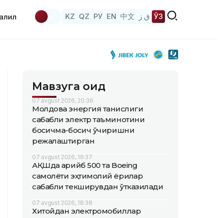
KZ
QZ
РУ
EN
中文
ق ز
ЎЗ
аҳлил
Мавзуга оид
07 avgust 2026, 20:36
Молдова энергия танқислиги
сабабли электр таъминотини
босқичма-босқич ўчиришни
режалаштирган
07 avgust 2026, 19:37
АҚШда қарийб 500 та Boeing
самолёти эҳтимолий ёриқлар
сабабли текширувдан ўтказилади
07 avgust 2026, 18:38
Хитойдан электромобиллар