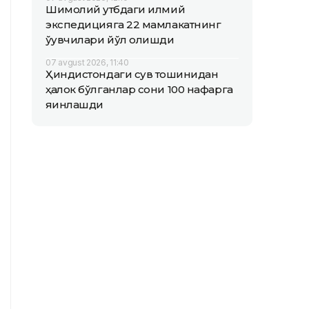
Шимолий қутбдаги илмий
экспедицияга 22 мамлакатнинг
ўқувчилари йўл олишди
07 avgust 2026, 11:40
Ҳиндистондаги сув тошқинидан
ҳалок бўлганлар сони 100 нафарга
яқинлашди