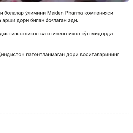
оти болалар ўлимини Maiden Pharma компанияси
 қарши дори билан боғлаган эди.
диэтиленгликол ва этиленгликол кўп миқдорда
Ҳиндистон патентланмаган дори воситаларининг