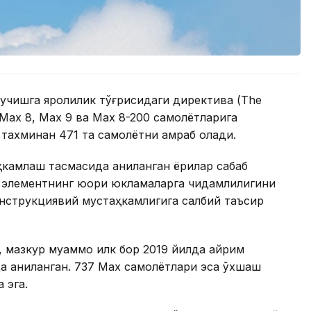
 учишга яроқлилик тўғрисидаги директива (The
7 Max 8, Max 9 ва Max 8-200 самолётларига
 тахминан 471 та самолётни қамраб олади.
ҳкамлаш тасмасида аниқланган ёриқлар сабаб
в элементнинг юқори юкламаларга чидамлилигини
нструкциявий мустаҳкамлигига салбий таъсир
 мазкур муаммо илк бор 2019 йилда айрим
да аниқланган. 737 Max самолётлари эса ўхшаш
 эга.