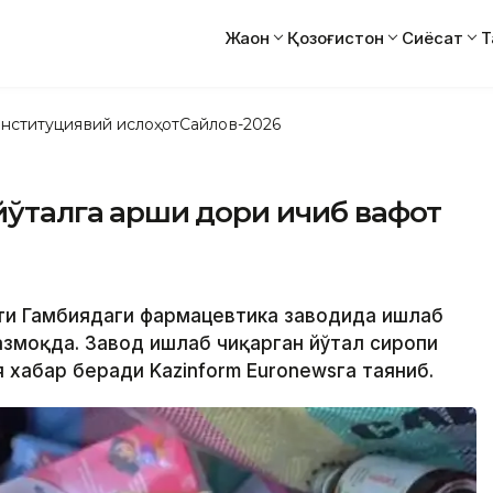
Жаҳон
Қозоғистон
Сиёсат
Т
нституциявий ислоҳот
Сайлов-2026
 йўталга қарши дори ичиб вафот
ати Гамбиядаги фармацевтика заводида ишлаб
азмоқда. Завод ишлаб чиқарган йўтал сиропи
я хабар беради Kazinform Euronewsга таяниб.