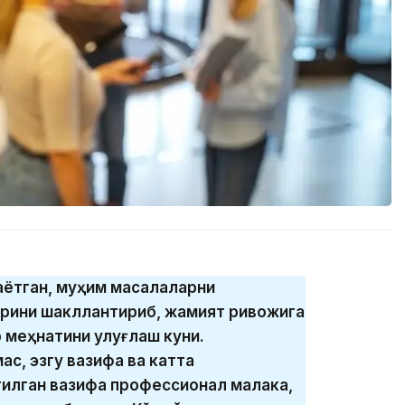
таётган, муҳим масалаларни
крини шакллантириб, жамият ривожига
р меҳнатини улуғлаш куни.
с, эзгу вазифа ва катта
илган вазифа профессионал малака,