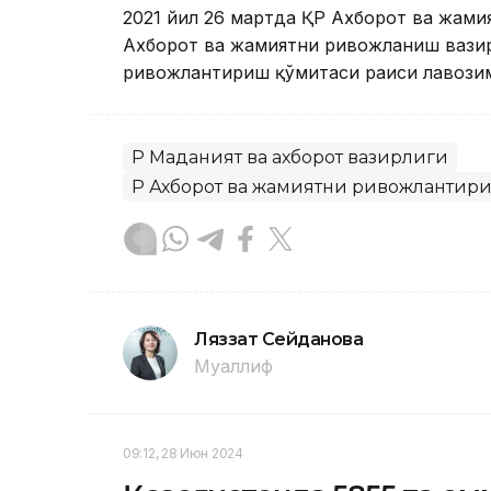
2021 йил 26 мартда ҚР Ахборот ва жами
Ахборот ва жамиятни ривожланиш вази
ривожлантириш қўмитаси раиси лавозим
ҚР Маданият ва ахборот вазирлиги
ҚР Ахборот ва жамиятни ривожлантир
Ляззат Сейданова
Муаллиф
09:12, 28 Июн 2024