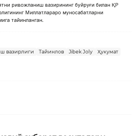
ятни ривожланиш вазирининг буйруғи билан ҚР
рлигининг Миллатлараро муносабатларни
ига тайинланган.
иш вазирлиги
Тайинлов
Jibek Joly
Ҳукумат