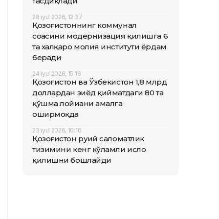
тасдиқлади
28 iyul 2026, 12:37
Қозоғистоннинг коммунал
соҳасини модернизация қилишга 6
та халқаро молия институти ёрдам
беради
24 iyul 2026, 15:16
Қозоғистон ва Ўзбекистон 1,8 млрд
доллардан зиёд қийматдаги 80 та
қўшма лойиҳани амалга
оширмоқда
23 iyul 2026, 10:10
Қозоғистон руҳий саломатлик
тизимини кенг кўламли ислоҳ
қилишни бошлайди