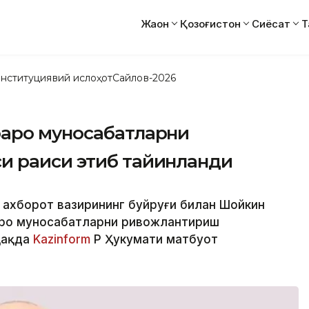
Жаҳон
Қозоғистон
Сиёсат
Т
нституциявий ислоҳот
Сайлов-2026
аро муносабатларни
и раиси этиб тайинланди
 ахборот вазирининг буйруғи билан Шойкин
ро муносабатларни ривожлантириш
ҳақда
Kazinform
ҚР Ҳукумати матбуот