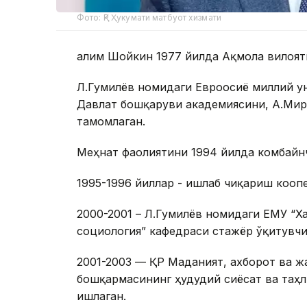
Фото: ҚР Ҳукумати матбуот хизмати
Ғалим Шойкин 1977 йилда Ақмола вилоят
Л.Гумилёв номидаги Евроосиё миллий у
Давлат бошқаруви академиясини, А.Мир
тамомлаган.
Меҳнат фаолиятини 1994 йилда комбайн
1995-1996 йиллар - ишлаб чиқариш коо
2000-2001 – Л.Гумилёв номидаги ЕМУ “Х
социология” кафедраси стажёр ўқитувчи
2001-2003 — ҚР Маданият, ахборот ва ж
бошқармасининг ҳудудий сиёсат ва таҳ
ишлаган.