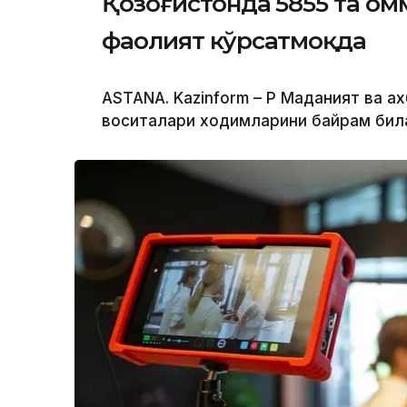
Қозоғистонда 5855 та ом
фаолият кўрсатмоқда
ASTANA. Kazinform – ҚР Маданият ва 
воситалари ходимларини байрам бил