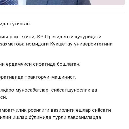
ида туғилган.
ниверситетини, ҚР Президенти ҳузуридаги
захметова номидаги Кўкшетау университетини
чи ёрдамчиси сифатида бошлаган.
перативида тракторчи-машинист.
алқаро муносабатлар, сиёсатшунослик ва
си.
амоатчилик розилиги вазирлиги ёшлар сиёсати
лилий ишлар бўлимида турли лавозимларда