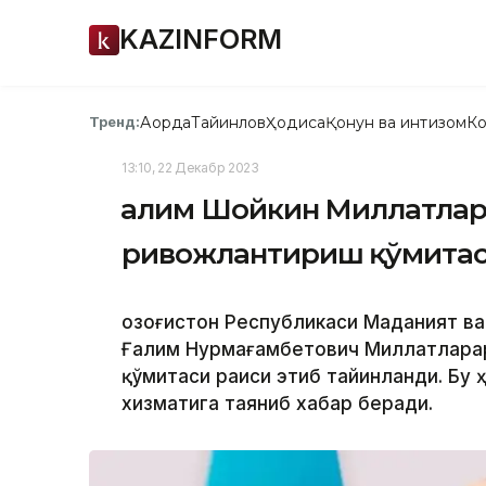
KAZINFORM
Ақорда
Тайинлов
Ҳодиса
Қонун ва интизом
Ко
Тренд:
13:10, 22 Декабр 2023
Ғалим Шойкин Миллатлар
ривожлантириш қўмитас
Қозоғистон Республикаси Маданият ва
Ғалим Нурмағамбетович Миллатлара
қўмитаси раиси этиб тайинланди. Бу 
хизматига таяниб хабар беради.