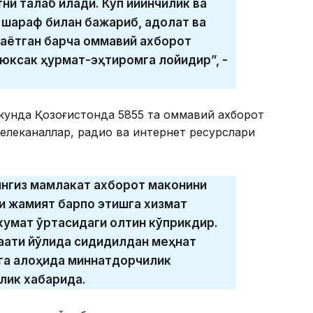
и талаб қилади. Кўп қийинчилик ва
ни шараф билан бажариб, адолат ва
илаётган барча оммавий ахборот
юксак ҳурмат-эҳтиромга лойиқдир”, -
 кунда Қозоғистонда 5855 та оммавий ахборот
елеканаллар, радио ва интернет ресурслари
ингиз мамлакат ахборот маконини
ли жамият барпо этишга хизмат
ҳукумат ўртасидаги олтин кўприкдир.
ати йўлида сидқидилдан меҳнат
ига алоҳида миннатдорчилик
лик хабарида.