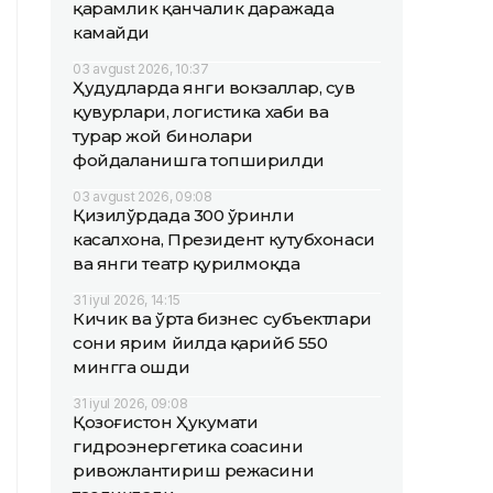
қарамлик қанчалик даражада
камайди
03 avgust 2026, 10:37
Ҳудудларда янги вокзаллар, сув
қувурлари, логистика хаби ва
турар жой бинолари
фойдаланишга топширилди
03 avgust 2026, 09:08
Қизилўрдада 300 ўринли
касалхона, Президент кутубхонаси
ва янги театр қурилмоқда
31 iyul 2026, 14:15
Кичик ва ўрта бизнес субъектлари
сони ярим йилда қарийб 550
мингга ошди
31 iyul 2026, 09:08
Қозоғистон Ҳукумати
гидроэнергетика соҳасини
ривожлантириш режасини