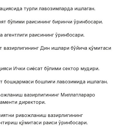
циясида турли лавозимларда ишлаган.
оят бўлими раисининг биринчи ўринбосари.
а агентлиги раисининг ўринбосари.
рт вазирлигининг Дин ишлари бўйича қўмитаси
ияси Ички сиёсат бўлими сектор мудири.
ат бошқармаси бошлиғи лавозимида ишлаган.
ивожланиш вазирлигининг Миллатлараро
аменти директори.
амиятни ривожланиш вазирлигининг
нтириш қўмитаси раиси ўринбосари.