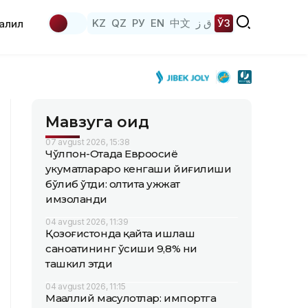
KZ
QZ
РУ
EN
中文
ق ز
ЎЗ
аҳлил
Мавзуга оид
07 avgust 2026, 15:38
Чўлпон-Отада Евроосиё
ҳукуматлараро кенгаши йиғилиши
бўлиб ўтди: олтита ҳужжат
имзоланди
04 avgust 2026, 11:39
Қозоғистонда қайта ишлаш
саноатининг ўсиши 9,8% ни
ташкил этди
04 avgust 2026, 11:15
Маҳаллий маҳсулотлар: импортга