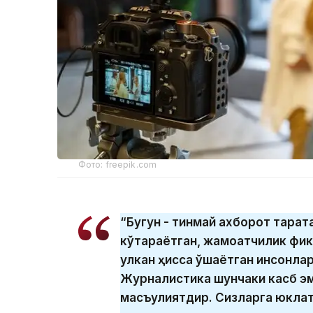
Фото: freepik.com
“Бугун - тинмай ахборот тарқа
кўтараётган, жамоатчилик фи
улкан ҳисса қўшаётган инсонла
Журналистика шунчаки касб эма
масъулиятдир. Сизларга юклат