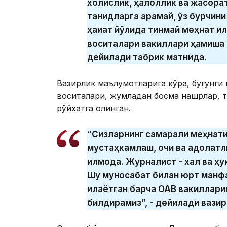
холислик, ҳалоллик ва жасоратн
танқидларга қарамай, ўз бурчи
ҳақиқат йўлида тинмай меҳнат қ
воситалари вакиллари ҳамиша 
дейилади табрик матнида.
Вазирлик маълумотларига кўра, бугунги
воситалари, жумладан босма нашрлар, т
рўйхатга олинган.
“Сизларнинг самарали меҳнат
мустаҳкамлаш, очиқ ва адолат
қилмоқда. Журналист - халқ ва 
Шу муносабат билан юрт манфа
қилаётган барча ОАВ вакиллар
билдирамиз”, - дейилади вазир