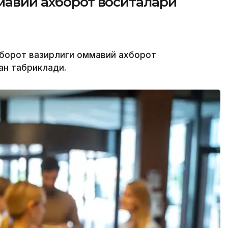
мавий ахборот воситалари
ахборот вазирлиги оммавий ахборот
ан табриклади.