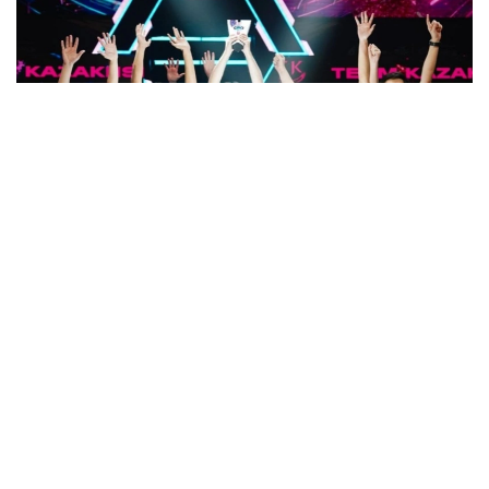
Фото: Спорт ва жисмоний тарбия қўмитаси
Финалда қозоғистонликлар Liga Pro Team
жамоасини 2:1 ҳисобида қийин кечган ўйинда
мағлуб этиб, мусобақанинг олтин медалини қўлга
киритишди.