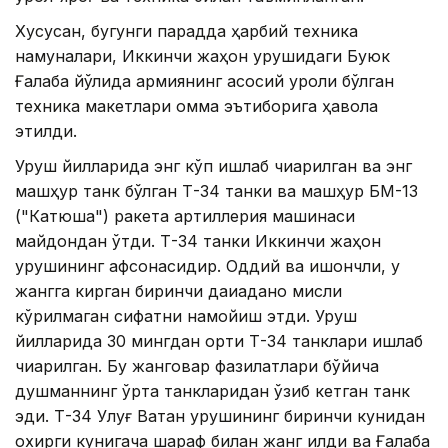
Хусусан, бугунги парадда ҳарбий техника
намуналари, Иккинчи жаҳон урушидаги Буюк
Ғалаба йўлида армиянинг асосий қуроли бўлган
техника макетлари омма эътиборига ҳавола
этилди.
Уруш йилларида энг кўп ишлаб чиқарилган ва энг
машҳур танк бўлган Т-34 танки ва машҳур БМ-13
("Катюша") ракета артиллерия машинаси
майдондан ўтди. Т-34 танки Иккинчи жаҳон
урушининг афсонасидир. Оддий ва ишончли, у
жангга кирган биринчи дақиқаданоқ мисли
кўрилмаган сифатни намойиш этди. Уруш
йилларида 30 мингдан ортиқ Т-34 танклари ишлаб
чиқарилган. Бу жанговар фазилатлари бўйича
душманнинг ўрта танкларидан ўзиб кетган танк
эди. Т-34 Улуғ Ватан урушининг биринчи кунидан
охирги кунигача шараф билан жанг қилди ва Ғалаба