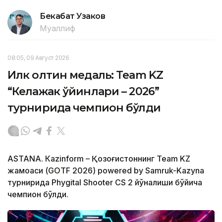
Бекабат Узаков
Муаллиф
08:05, 09 Август 2026
Илк олтин медаль: Team KZ
“Келажак ўйинлари – 2026”
турнирида чемпион бўлди
ASTANА. Кazinform – Қозоғистоннинг Team KZ
жамоаси (GOTF 2026) powered by Samruk-Kazyna
турнирида Phygital Shooter CS 2 йўналиши бўйича
чемпион бўлди.