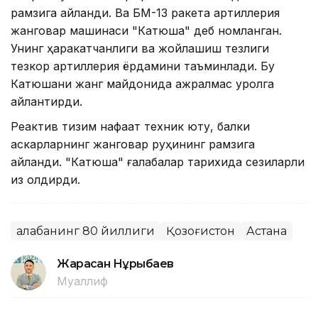
рамзига айланди. Ва БМ-13 ракета артиллерия
жанговар машинаси "Катюша" деб номланган.
Унинг ҳаракатчанлиги ва жойлашиш тезлиги
тезкор артиллерия ёрдамини таъминлади. Бу
Катюшани жанг майдонида ажралмас қуролга
айлантирди.
Реактив тизим нафақат техник ютуқ, балки
аскарларнинг жанговар руҳининг рамзига
айланди. "Катюша" ғалабалар тарихида сезиларли
из қолдирди.
Ғалабанинг 80 йиллиги
Қозоғистон
Астана
Жарасқан Нұрыбаев
Муаллиф