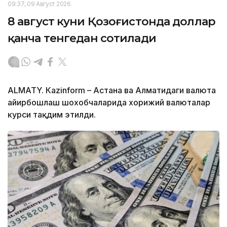
09:37, 09 Август 2026
8 август куни Қозоғистонда доллар
қанча тенгедан сотилади
ALMATY. Кazinform – Астана ва Алматидаги валюта
айирбошлаш шохобчаларида хорижий валюталар
курси тақдим этилди.