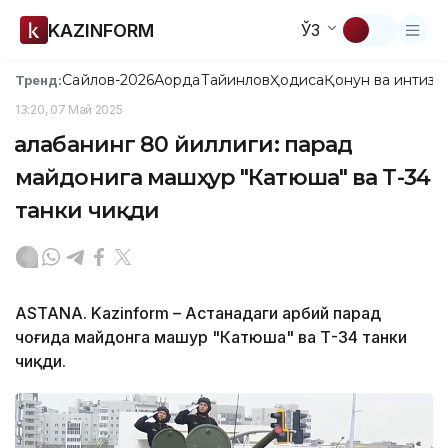
KAZINFORM
ЎЗ
Сайлов-2026
Ақорда
Тайинлов
Ҳодиса
Қонун ва интизо
Тренд:
13:20, 07 Май 2025
Ғалабанинг 80 йиллиги: парад
майдонига машҳур "Катюша" ва Т-34
танки чиқди
ASTANA. Kazinform – Астанадаги ҳарбий парад
чоғида майдонга машҳур "Катюша" ва Т-34 танки
чиқди.