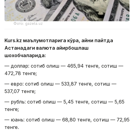
Фото: gazeta.uz
Kurs.kz маълумотларига кўра, айни пайтда
Астанадаги валюта айирбошлаш
шохобчаларида:
— доллар: сотиб олиш — 465,94 тенге, сотиш —
472,78 тенге;
— евро: сотиб олиш — 533,87 тенге, сотиш —
537,07 тенге;
— рубль: сотиб олиш — 5,45 тенге, сотиш — 5,65
тенге;
— юань: сотиб олиш — 68,80 тенге, сотиш — 72,95
тенге.