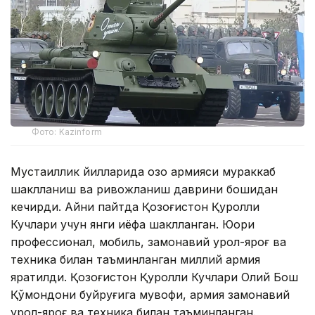
Фото: Kazinform
Мустақиллик йилларида қозоқ армияси мураккаб
шаклланиш ва ривожланиш даврини бошидан
кечирди. Айни пайтда Қозоғистон Қуролли
Кучлари учун янги қиёфа шаклланган. Юқори
профессионал, мобиль, замонавий қурол-яроғ ва
техника билан таъминланган миллий армия
яратилди. Қозоғистон Қуролли Кучлари Олий Бош
Қўмондони буйруғига мувофиқ, армия замонавий
қурол-яроғ ва техника билан таъминланган.