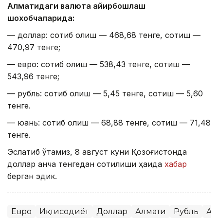
Алматидаги валюта айирбошлаш
шохобчаларида:
— доллар: сотиб олиш — 468,68 тенге, сотиш —
470,97 тенге;
— евро: сотиб олиш — 538,43 тенге, сотиш —
543,96 тенге;
— рубль: сотиб олиш — 5,45 тенге, сотиш — 5,60
тенге.
— юань: сотиб олиш — 68,88 тенге, сотиш — 71,48
тенге.
Эслатиб ўтамиз, 8 август куни Қозоғистонда
доллар қанча тенгедан сотилиши ҳақида
хабар
берган эдик.
Евро
Иқтисодиёт
Доллар
Алмати
Рубль
Ас