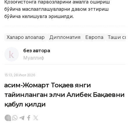
Қозоғистонга парвозларини амалга ошириш
бўйича маслаҳатлашувларни давом эттириш
бўйича келишувга эришилди.
Халқаро алоқалар
Дипломатия
Европа
Ташқи си
без автора
Муаллиф
15:13, 28 Июл 2026
Қасим-Жомарт Тоқаев янги
тайинланган элчи Алибек Бақаевни
қабул қилди