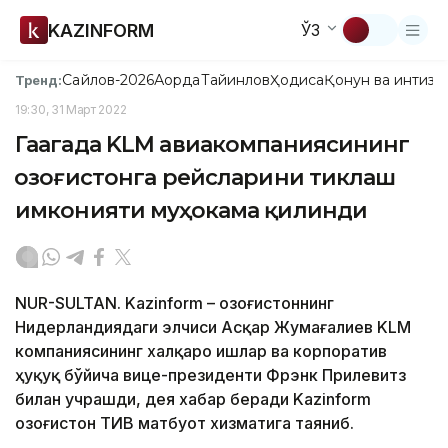
KAZINFORM
ЎЗ
Сайлов-2026
Ақорда
Тайинлов
Ҳодиса
Қонун ва интизо
Тренд:
19:30, 31 Март 2022
Гаагада KLM авиакомпаниясининг
Қозоғистонга рейсларини тиклаш
имконияти муҳокама қилинди
NUR-SULTAN. Kazinform – Қозоғистоннинг
Нидерландиядаги элчиси Асқар Жумағалиев KLM
компаниясининг халқаро ишлар ва корпоратив
ҳуқуқ бўйича вице-президенти Фрэнк Прилевитз
билан учрашди, дея хабар беради Kazinform
Қозоғистон ТИВ матбуот хизматига таяниб.