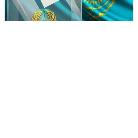
Фото: Gov.kz
2026 йил 23 августда бўлиб ўтадиган Қурултой
депутатлари сайлови муносабати билан Ташқи
ишлар вазирлиги хориждаги сайлов
участкаларининг манзилларини, иш жадвалини ва
участка сайлов комиссияларининг таркибини
эълон қилди. Ушбу участкалар Қозоғистон
фуқароларининг хориждаги овоз беришини
ташкил қилиш учун яратилган.
Вазирлик маълумотларига кўра, участка сайлов
комиссиялари Қозоғистон Республикаси
Конституциявий қонунининг 17-моддаси 2-