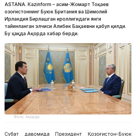
ASTANА. Каzinform – Қасим-Жомарт Тоқаев
Қозоғистоннинг Буюк Британия ва Шимолий
Ирландия Бирлашган Қироллигидаги янги
тайинланган элчиси Алибек Бақаевни қабул қилди.
Бу ҳақда Ақорда хабар берди.
Фото: Ақорда
Суҳбат давомида Президент Қозоғистон-Буюк