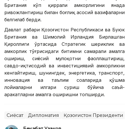
Британия кўп қиррали ҳамкорлигини янада
ривожлантириш билан боғлиқ асосий вазифаларни
белгилаб берди.
Давлат раҳбари Қозоғистон Республикаси ва Буюк
Британия ва Шимолий Ирландия Бирлашган
Қироллиги ўртасида Стратегик шериклик ва
ҳамкорлик тўғрисидаги битимни самарали амалга
ошириш, сиёсий мулоқотни фаоллаштириш,
савдо-иқтисодий ва инвестициявий ҳамкорликни
кенгайтириш, шунингдек, энергетика, транспорт,
инновация ва таълим соҳаларида қўшма
лойиҳаларни илгари суриш бўйича саъй-
ҳаракатларни амалга оширишни топширди.
Сиёсат
Дипломатия
Қозоғистон Президенти
Бекабат Узаков