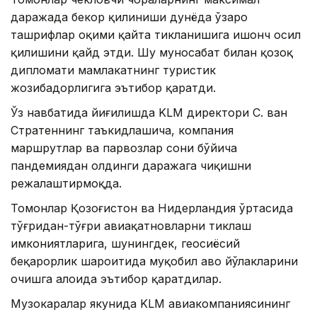
даражада бекор қилиниши дунёда ўзаро
ташрифлар оқими қайта тикланишига ишонч ҳосил
қилишини қайд этди. Шу муносабат билан қозоқ
дипломати мамлакатнинг туристик
жозибадорлигига эътибор қаратди.
Ўз навбатида йиғилишда KLM директори С. ван
Стратеннинг таъкидлашича, компания
маршрутлар ва парвозлар сони бўйича
пандемиядан олдинги даражага чиқишни
режалаштирмоқда.
Томонлар Қозоғистон ва Нидерландия ўртасида
тўғридан-тўғри авиақатновларни тиклаш
имкониятларига, шунингдек, геосиёсий
беқарорлик шароитида муқобил ҳаво йўлакларини
очишга алоҳида эътибор қаратдилар.
Музокаралар якунида KLM авиакомпаниясининг