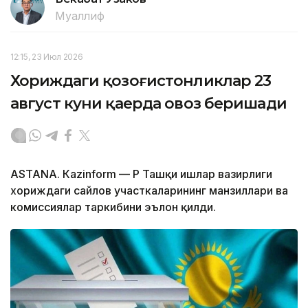
Муаллиф
12:15, 23 Июл 2026
Хориждаги қозоғистонликлар 23
август куни қаерда овоз беришади
ASTANА. Кazinform — ҚР Ташқи ишлар вазирлиги
хориждаги сайлов участкаларининг манзиллари ва
комиссиялар таркибини эълон қилди.