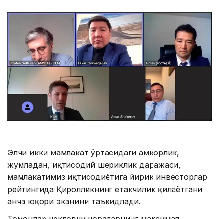
Элчи икки мамлакат ўртасидаги ҳамкорлик,
жумладан, иқтисодий шериклик даражаси,
мамлакатимиз иқтисодиётига йирик инвесторлар
рейтингида Қиролликнинг етакчилик қилаётгани
анча юқори эканини таъкидлади.
Томонлар чекловчи чораларнинг максимал