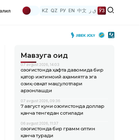
KZ
QZ
РУ
EN
中文
ق ز
ЎЗ
аҳлил
Мавзуга оид
07 avgust 2026, 14:03
Қозоғистонда ҳафта давомида бир
қатор ижтимоий аҳамиятга эга
озиқ-овқат маҳсулотлари
арзонлашди
07 avgust 2026, 09:36
7 август куни Қозоғистонда доллар
қанча тенгедан сотилади
06 avgust 2026, 11:37
Қозоғистонда бир грамм олтин
қанча туради