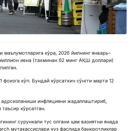
си маълумотларига кўра, 2026 йилнинг январь–
 миллион иена (тахминан 62 минг АҚШ доллари)
пилган.
1 фоизга кўп. Бундай кўрсаткич сўнгги марта 12
г қадрсизланиши инфляцияни жадаллаштириб,
и таъсир кўрсатган.
гининг сурункали тус олгани ҳам вазиятни янада
arch мутахассислари куз фаслида банкротликлар