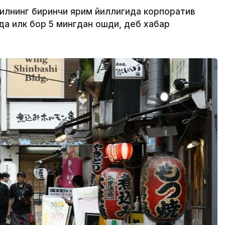
йилнинг биринчи ярим йиллигида корпоратив
ида илк бор 5 мингдан ошди, деб хабар