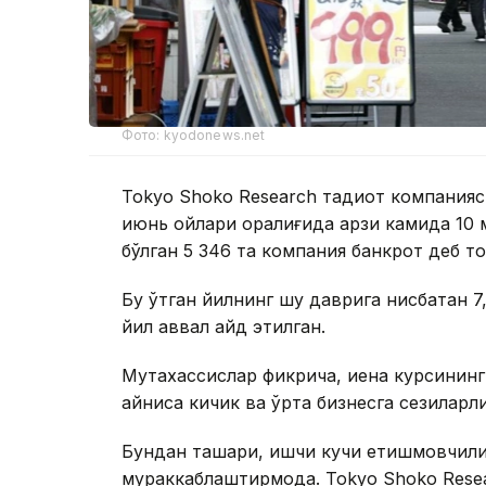
Фото: kyodonews.net
Tokyo Shoko Research тадқиқот компания
июнь ойлари оралиғида қарзи камида 10
бўлган 5 346 та компания банкрот деб то
Бу ўтган йилнинг шу даврига нисбатан 7,
йил аввал қайд этилган.
Мутахассислар фикрича, иена курсинин
айниқса кичик ва ўрта бизнесга сезиларл
Бундан ташқари, ишчи кучи етишмовчили
мураккаблаштирмоқда. Tokyo Shoko Rese