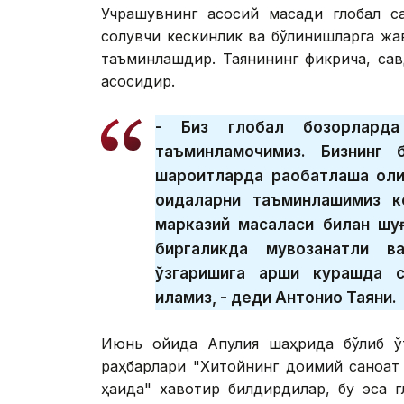
Учрашувнинг асосий мақсади глобал с
солувчи кескинлик ва бўлинишларга жа
таъминлашдир. Таянининг фикрича, сав
асосидир.
- Биз глобал бозорларда
таъминламоқчимиз. Бизнинг
шароитларда рақобатлаша ол
қоидаларни таъминлашимиз к
марказий масаласи билан шу
биргаликда мувозанатли в
ўзгаришига қарши курашда 
қиламиз, - деди Антонио Таяни.
Июнь ойида Апулия шаҳрида бўлиб ўт
раҳбарлари "Хитойнинг доимий саноат 
ҳақида" хавотир билдирдилар, бу эса 