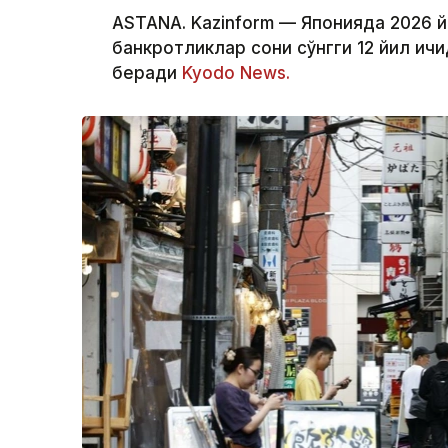
ASTANA. Kazinform — Японияда 2026 
банкротликлар сони сўнгги 12 йил ич
беради
Kyodo News.