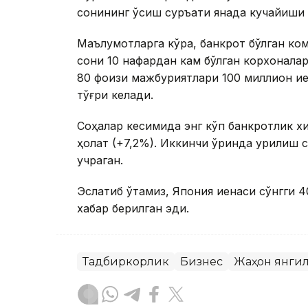
сонининг ўсиш суръати янада кучайиши 
Маълумотларга кўра, банкрот бўлган к
сони 10 нафардан кам бўлган корхоналар
80 фоизи мажбуриятлари 100 миллион и
тўғри келади.
Соҳалар кесимида энг кўп банкротлик хи
ҳолат (+7,2%). Иккинчи ўринда қурилиш с
учраган.
Эслатиб ўтамиз, Япония иенаси сўнгги 40
хабар берилган эди.
Тадбиркорлик
Бизнес
Жаҳон янги