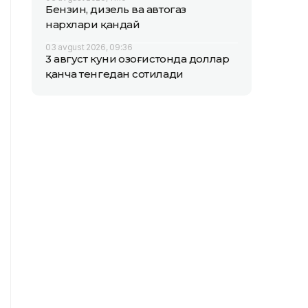
Бензин, дизель ва автогаз
нархлари қандай
03 avgust 2026, 09:36
3 август куни Қозоғистонда доллар
қанча тенгедан сотилади