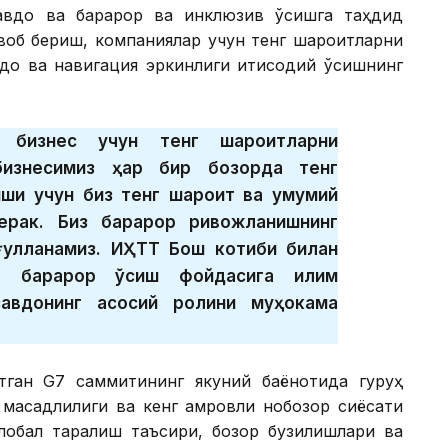
авдо ва барқарор ва инклюзив ўсишга таҳдид
воб бериш, компаниялар учун тенг шароитларни
до ва навигация эркинлиги иқтисодий ўсишнинг
 бизнес учун тенг шароитларни
 бизнесимиз ҳар бир бозорда тенг
иши учун биз тенг шароит ва умумий
ерак. Биз барқарор ривожланишнинг
ғулланамиз. ИҲТТ Бош котиби билан
а барқарор ўсиш фойдасига иқлим
савдонинг асосий ролини муҳокама
ган G7 саммитининг якуний баёнотида гуруҳ
мақсадлилиги ва кенг қамровли нобозор сиёсати
глобал тарқалиш таъсири, бозор бузилишлари ва