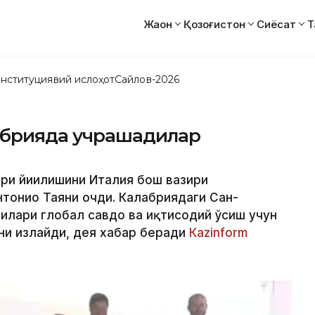
Жаҳон
Қозоғистон
Сиёсат
Т
нституциявий ислоҳот
Сайлов-2026
абрияда учрашадилар
ари йиғилишини Италия бош вазири
нтонио Таяни очди. Калабриядаги Сан-
илари глобал савдо ва иқтисодий ўсиш учун
ни излайди, дея хабар беради
Кazinform