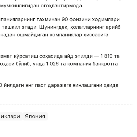
мумкинлигидан огоҳлантирмоқда.
омпанияларнинг тахминан 90 фоизини ходимлари
 ташкил этади. Шунингдек, ҳолатларнинг қарийб
енадан ошмайдиган компаниялар ҳиссасига
змат кўрсатиш соҳасида қайд этилди — 1 819 та
оҳаси бўлиб, унда 1 026 та компания банкротга
 йилдаги энг паст даражага яқинлашгани ҳақида
ликлари
Япония