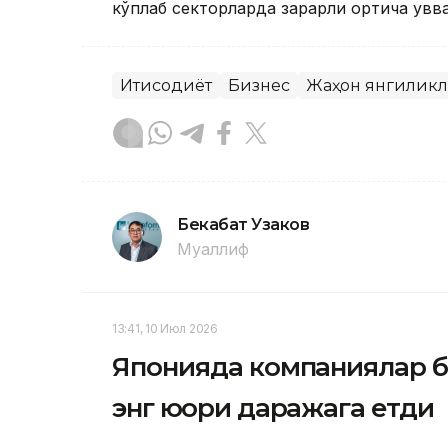
кўплаб секторларда зарарли ортиқча қувв
Иқтисодиёт
Бизнес
Жаҳон янгилик
Бекабат Узаков
Муаллиф
13:41, 10 Июл 2026
Японияда компаниялар ба
энг юқори даражага етди