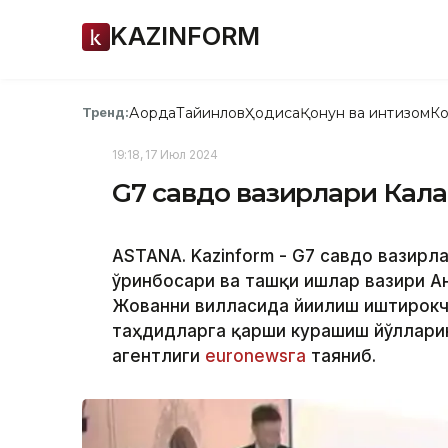
KAZINFORM
Ақорда
Тайинлов
Ҳодиса
Қонун ва интизом
Ко
Тренд:
19:18, 17 Июл 2024
G7 савдо вазирлари Кал
ASTANA. Kazinform - G7 савдо вазирл
ўринбосари ва ташқи ишлар вазири А
Жованни вилласида йиғилиш иштирокч
таҳдидларга қарши курашиш йўллари
агентлиги
euronewsга
таяниб.