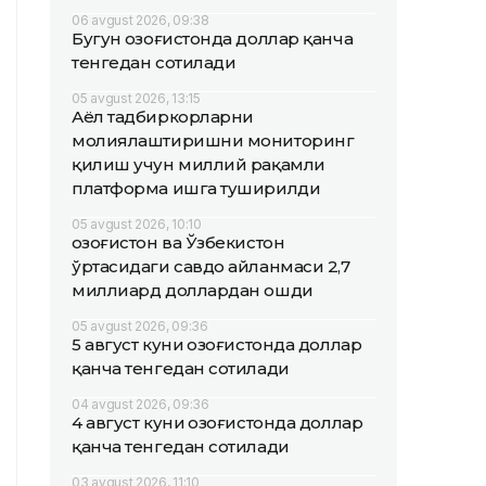
06 avgust 2026, 09:38
Бугун Қозоғистонда доллар қанча
тенгедан сотилади
05 avgust 2026, 13:15
Аёл тадбиркорларни
молиялаштиришни мониторинг
қилиш учун миллий рақамли
платформа ишга туширилди
05 avgust 2026, 10:10
Қозоғистон ва Ўзбекистон
ўртасидаги савдо айланмаси 2,7
миллиард доллардан ошди
05 avgust 2026, 09:36
5 август куни Қозоғистонда доллар
қанча тенгедан сотилади
04 avgust 2026, 09:36
4 август куни Қозоғистонда доллар
қанча тенгедан сотилади
03 avgust 2026, 11:10