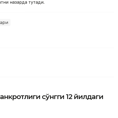
атни назарда тутади.
лари
нкротлиги сўнгги 12 йилдаги