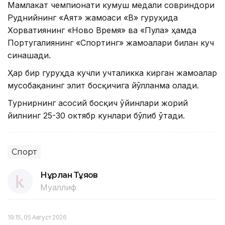
Мамлакат чемпионати кумуш медали совриндори
Руднийнинг «Аят» жамоаси «В» гуруҳида
Хорватиянинг «Ново Время» ва «Пула» ҳамда
Португалиянинг «Спортинг» жамоалари билан куч
синашади.
Ҳар бир гуруҳда кучли учталикка кирган жамоалар
мусобақанинг элит босқичига йўлланма олади.
Турнирнинг асосий босқич ўйинлари жорий
йилнинг 25-30 октябр кунлари бўлиб ўтади.
Спорт
Нұрлан Тұяқов
Муаллиф
19:15, 05 Август 2026