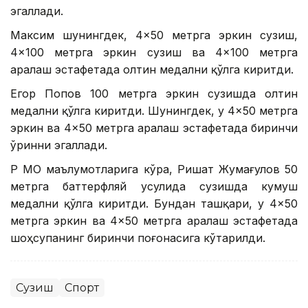
эгаллади.
Максим шунингдек, 4×50 метрга эркин сузиш,
4×100 метрга эркин сузиш ва 4×100 метрга
аралаш эстафетада олтин медални қўлга киритди.
Егор Попов 100 метрга эркин сузишда олтин
медални қўлга киритди. Шунингдек, у 4×50 метрга
эркин ва 4×50 метрга аралаш эстафетада биринчи
ўринни эгаллади.
ҚР МОҚ маълумотларига кўра, Ришат Жумағулов 50
метрга баттерфляй усулида сузишда кумуш
медални қўлга киритди. Бундан ташқари, у 4×50
метрга эркин ва 4×50 метрга аралаш эстафетада
шоҳсупанинг биринчи поғонасига кўтарилди.
Сузиш
Спорт