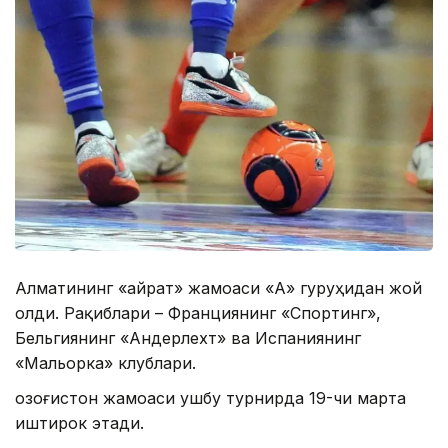
Алматининг «Қайрат» жамоаси «А» гуруҳидан жой
олди. Рақиблари – Франциянинг «Спортинг»,
Бельгиянинг «Андерлехт» ва Испаниянинг
«Мальорка» клублари.
Қозоғистон жамоаси ушбу турнирда 19-чи марта
иштирок этади.