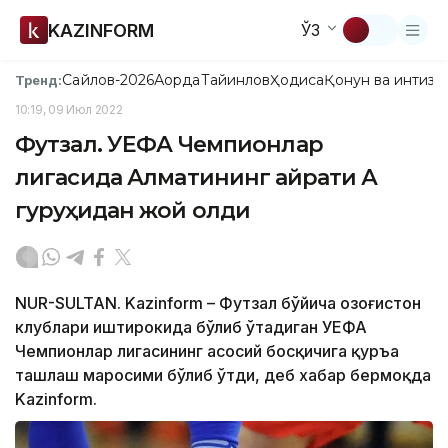
KAZINFORM
ЎЗ
Сайлов-2026
Ақорда
Тайинлов
Ҳодиса
Қонун ва интизо
Тренд:
10:19, 09 Июл 2022
Футзал. УЕФА Чемпионлар
лигасида Алматининг Қайрати А
гуруҳидан жой олди
NUR-SULTAN. Kazinform – Футзал бўйича Қозоғистон
клублари иштирокида бўлиб ўтадиган УЕФА
Чемпионлар лигасининг асосий босқичига қуръа
ташлаш маросими бўлиб ўтди, деб хабар бермоқда
Kazinform.