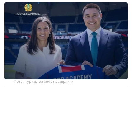
Фото: Туризм ва спорт вазирлиги
Академиянинг биринчи ўқув маркази пойтахтдаги
Air Arena спорт мажмуасида жойлашган бўлади.
FIFА талабларига мувофиқ ёпиқ футбол майдони
ёш спортчиларга йил давомида узлуксиз
машғулотлар ўтказиш имконини беради.