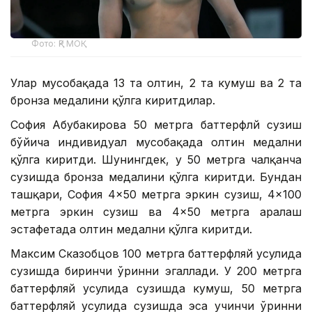
Фото: ҚР МОҚ
Улар мусобақада 13 та олтин, 2 та кумуш ва 2 та
бронза медалини қўлга киритдилар.
София Абубакирова 50 метрга баттерфлй сузиш
бўйича индивидуал мусобақада олтин медални
қўлга киритди. Шунингдек, у 50 метрга чалқанча
сузишда бронза медалини қўлга киритди. Бундан
ташқари, София 4×50 метрга эркин сузиш, 4×100
метрга эркин сузиш ва 4×50 метрга аралаш
эстафетада олтин медални қўлга киритди.
Максим Сказобцов 100 метрга баттерфляй усулида
сузишда биринчи ўринни эгаллади. У 200 метрга
баттерфляй усулида сузишда кумуш, 50 метрга
баттерфляй усулида сузишда эса учинчи ўринни