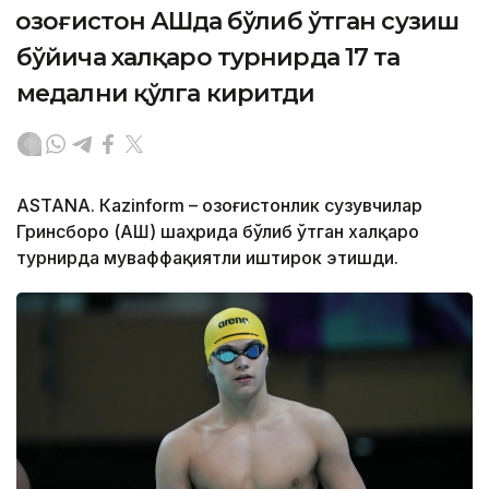
Қозоғистон АҚШда бўлиб ўтган сузиш
бўйича халқаро турнирда 17 та
медални қўлга киритди
ASTANА. Кazinform – Қозоғистонлик сузувчилар
Гринсборо (АҚШ) шаҳрида бўлиб ўтган халқаро
турнирда муваффақиятли иштирок этишди.