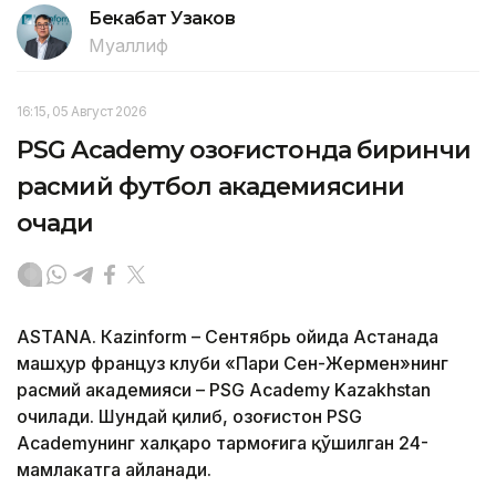
Бекабат Узаков
Муаллиф
16:15, 05 Август 2026
PSG Academy Қозоғистонда биринчи
расмий футбол академиясини
очади
ASTANА. Кazinform – Сентябрь ойида Астанада
машҳур француз клуби «Пари Сен-Жермен»нинг
расмий академияси – PSG Academy Kazakhstan
очилади. Шундай қилиб, Қозоғистон PSG
Academyнинг халқаро тармоғига қўшилган 24-
мамлакатга айланади.