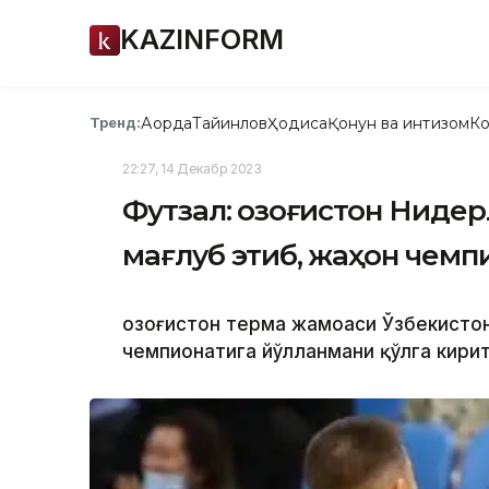
KAZINFORM
Ақорда
Тайинлов
Ҳодиса
Қонун ва интизом
Ко
Тренд:
22:27, 14 Декабр 2023
Футзал: Қозоғистон Нид
мағлуб этиб, жаҳон чемп
Қозоғистон терма жамоаси Ўзбекисто
чемпионатига йўлланмани қўлга кири