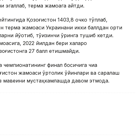
 эгаллаб, терма жамоага қайтди.
йтингида Қозоғистон 1403,8 очко тўплаб,
он терма жамоаси Украинани икки баллдан ортиқ
арни йўқотиб, тўққизинчи ўринга тушиб кетди.
оасига, 2022 йилдан бери халқаро
зоғистонга 27 балл етишмайди.
 чемпионатининг финал босқичига чиқа
зоғистон жамоаси ўртоқлик ўйинлари ва саралаш
ўз мавқеини мустаҳкамлашда давом этмоқда.