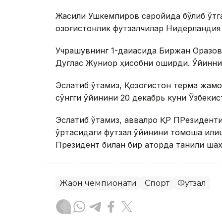
Жақсилиқ Ушкемпиров саройида бўлиб ўт
қозоғистонлик футзалчилар Нидерландия
Учрашувнинг 1-дақиқасида Биржан Оразов 
Дуглас Жуниор ҳисобни оширди. Ўйинни
Эслатиб ўтамиз, Қозоғистон терма жамо
сўнгги ўйинини 20 декабрь куни Ўзбекис
Эслатиб ўтамиз, аввалроқ ҚР ПРезидент
ўртасидаги футзал ўйинини томоша қилиш
Президент билан бир қаторда таниқли ш
Жаҳон чемпионати
Спорт
Футзал