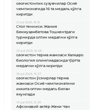
Қозоғистонлик сузувчилар Осиё
чемпионатида 16 та медаль қўлга
киритди
21 iyul 2026, 16:15
Стол тенниси: Жания
Бекмуҳамбетова Тошкентдаги
турнирда олтин медални қўлга
киритди
20 iyul 2026, 19:38
Қозоғистон терма жамоаси Халқаро
биология олимпиадасида тўртта
медални қўлга киритди
18 iyul 2026, 10:37
Қозоғистон ўсмирлар терма
жамоаси Осиё чемпионатини
иккита олтин медаль билан
якунлади
14 iyul 2026, 12:38
Афсонавий актёр Жеки Чан