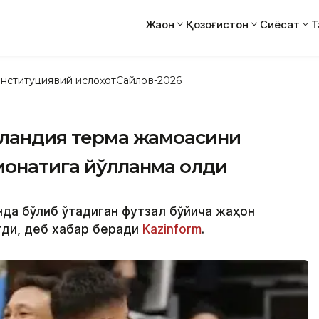
Жаҳон
Қозоғистон
Сиёсат
Т
нституциявий ислоҳот
Сайлов-2026
ерландия терма жамоасини
ионатига йўлланма олди
нда бўлиб ўтадиган футзал бўйича жаҳон
тди, деб хабар беради
Kazinform
.