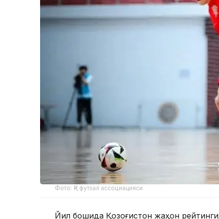
Фото: ҚР футзал ассоциацияси
Йил бошида Қозоғистон жаҳон рейтингида