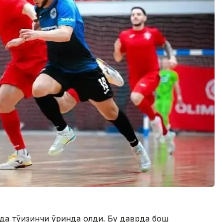
 тўққизинчи ўринда қолди. Бу даврда бош