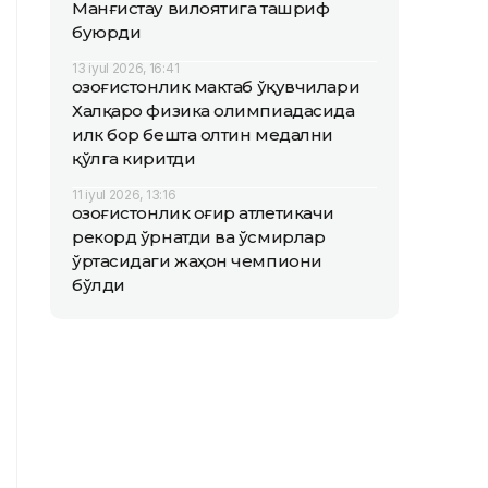
Манғистау вилоятига ташриф
буюрди
13 iyul 2026, 16:41
Қозоғистонлик мактаб ўқувчилари
Халқаро физика олимпиадасида
илк бор бешта олтин медални
қўлга киритди
11 iyul 2026, 13:16
Қозоғистонлик оғир атлетикачи
рекорд ўрнатди ва ўсмирлар
ўртасидаги жаҳон чемпиони
бўлди