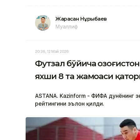
Жарасқан Нұрыбаев
Муаллиф
20:36, 12 Май 2026
Футзал бўйича Қозоғисто
яхши 8 та жамоаси қатор
ASTANA. Kazinform - ФИФА дунёнинг 
рейтингини эълон қилди.