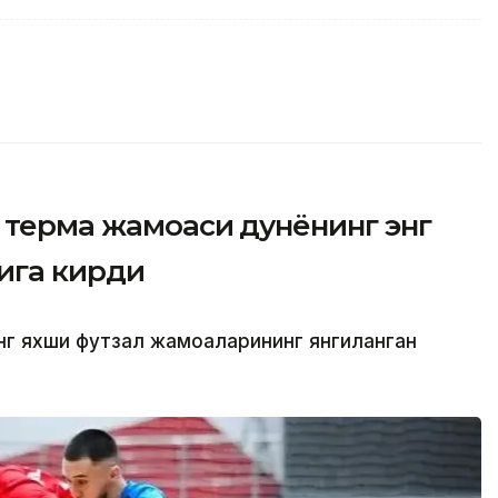
н терма жамоаси дунёнинг энг
ига кирди
энг яхши футзал жамоаларининг янгиланган