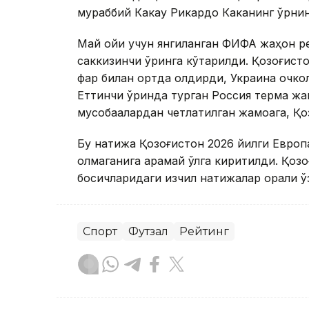
мураббий Какау Рикардо Каканинг ўрнини
Май ойи учун янгиланган ФИФА жаҳон ре
саккизинчи ўринга кўтарилди. Қозоғист
фарқ билан ортда қолдирди, Украина очкол
Еттинчи ўринда турган Россия терма жам
мусобақалардан четлатилган жамоага, Қо
Бу натижа Қозоғистон 2026 йилги Европа
олмаганига қарамай қўлга киритилди. Қо
босқичларидаги изчил натижалар орқали 
Спорт
Футзал
Рейтинг