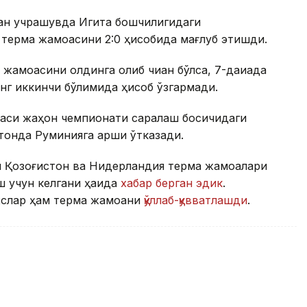
ган учрашувда Игита бошчилигидаги
 терма жамоасини 2:0 ҳисобида мағлуб этишди.
жамоасини олдинга олиб чиққан бўлса, 7-дақиқада
нг иккинчи бўлимида ҳисоб ўзгармади.
аси жаҳон чемпионати саралаш босқичидаги
тонда Руминияга қарши ўтказади.
и Қозоғистон ва Нидерландия терма жамоалари
 учун келгани ҳақида
хабар берган эдик
.
ахслар ҳам терма жамоани
қўллаб-қувватлашди
.