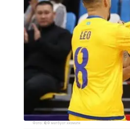
Фото: ҚФФ матбуот хизмати