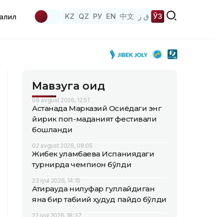
KZ
QZ
РУ
EN
中文
ق ز
ЎЗ
аҳлил
Мавзуга оид
06 avgust 2026, 12:51
Астанада Марказий Осиёдаги энг
йирик поп-маданият фестивали
бошланди
02 avgust 2026, 08:05
Жибек Қуламбаева Испаниядаги
турнирда чемпион бўлди
23 iyul 2026, 14:15
Атирауда нилуфар гуллайдиган
яна бир табиий ҳудуд пайдо бўлди
22 iyul 2026, 18:37