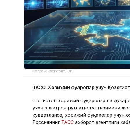
Коллаж: kazinform/ СИ
ТАСС: Хорижий фуқаролар учун Қозоғис
Қозоғистон хорижий фуқаролар ва фуқар
учун электрон рухсатнома тизимини жор
қувватланса, хорижий фуқаролар учун Қо
Россиянинг
ТАСС
ахборот агентлиги хаб