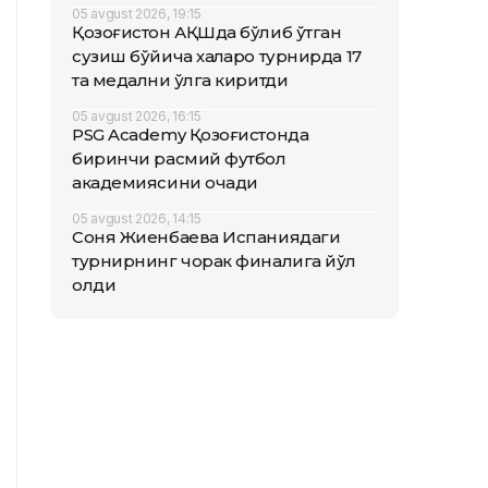
05 avgust 2026, 19:15
Қозоғистон АҚШда бўлиб ўтган
сузиш бўйича халқаро турнирда 17
та медални қўлга киритди
05 avgust 2026, 16:15
PSG Academy Қозоғистонда
биринчи расмий футбол
академиясини очади
05 avgust 2026, 14:15
Соня Жиенбаева Испаниядаги
турнирнинг чорак финалига йўл
олди