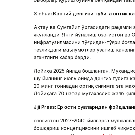
омборлар қуриш бўйича ҳеч қандай такл
Xinhuа: Каспий денгизи тубига оптик к
Ақтау ва Сумгайит ўртасидаги рақамли 
якунланди. Янги йўналиш Қозоғистон ва
инфратузилмасини тўғридан-тўғри боғл
тезликдаги маълумотлар узатиш каналиг
агентлиги хабар берди.
Лойиҳа 2025 йилда бошланган. Муҳандис
шу йилнинг июль ойида денгиз тубига к
20 минг тоннадан ортиқ сиғимга эга ма
Лойиҳага 70 нафар мутахассис жалб қил
Jiji Press: Ер ости сувларидан фойдала
Қозоғистон 2027-2040 йилларга мўлжалл
бошқариш концепциясини ишлаб чиқмоқд