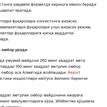
истонга рақамли форматда киришга имкон беради
 шароит яратади.
тлари фуқаролари Қозоғистонга визасиз
амлакатлари фуқаролари учун визасиз режим,
латлар фуқароларига қисқа муддатли
лади.
а омбор қуради
онда умумий майдони 260 минг квадрат метр
Улардан 160 минг квадрат метрлик омбор
ик омбор эса Алматида жойлашади.
Report
гистика иншоотлари келгуси йилнинг биринчи
квадрат метрлик омбор майдонини ижарага
нинг маълумотларига кўра, Wildberries қўшимча