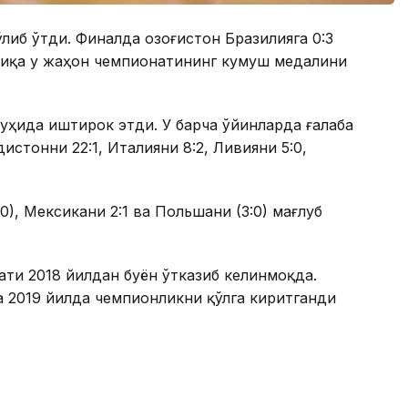
иб ўтди. Финалда Қозоғистон Бразилияга 0:3
риқа у жаҳон чемпионатининг кумуш медалини
уҳида иштирок этди. У барча ўйинларда ғалаба
истонни 22:1, Италияни 8:2, Ливияни 5:0,
), Мексикани 2:1 ва Польшани (3:0) мағлуб
ти 2018 йилдан буён ўтказиб келинмоқда.
а 2019 йилда чемпионликни қўлга киритганди