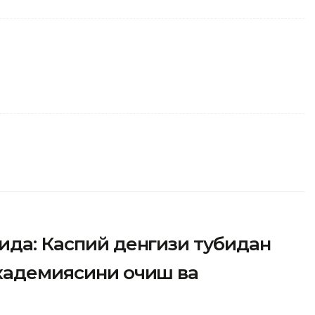
ида: Каспий денгизи тубидан
академиясини очиш ва