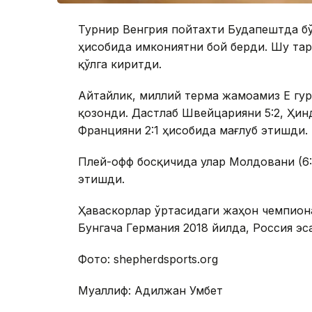
Турнир Венгрия пойтахти Будапештда бўл
ҳисобида имкониятни бой берди. Шу та
қўлга киритди.
Айтайлик, миллий терма жамоамиз Е гур
қозонди. Дастлаб Швейцарияни 5:2, Ҳинд
Францияни 2:1 ҳисобида мағлуб этишди.
Плей-офф босқичида улар Молдовани (6:0
этишди.
Ҳаваскорлар ўртасидаги жаҳон чемпиона
Бунгача Германия 2018 йилда, Россия эс
Фото: shepherdsports.оrg
Муаллиф: Адилжан Умбет