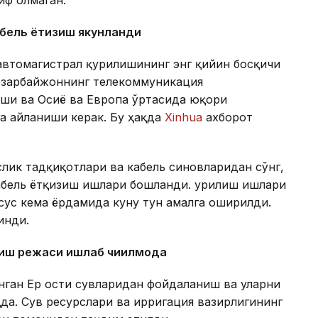
иф олмаган.
абель ётқизиш якунланди
автомагистрал қурилишининг энг қийин босқичи
 Озарбайжоннинг телекоммуникация
аши ва Осиё ва Европа ўртасида юқори
а айланиши керак. Бу ҳақда
Xinhua
ахборот
лик тадқиқотлари ва кабель синовларидан сўнг,
абель ётқизиш ишлари бошланди. Қурилиш ишлари
хсус кема ёрдамида куну тун амалга оширилди.
инди.
ниш режаси ишлаб чиқилмоқда
анган Ер ости сувларидан фойдаланиш ва уларни
а. Сув ресурслари ва ирригация вазирлигининг