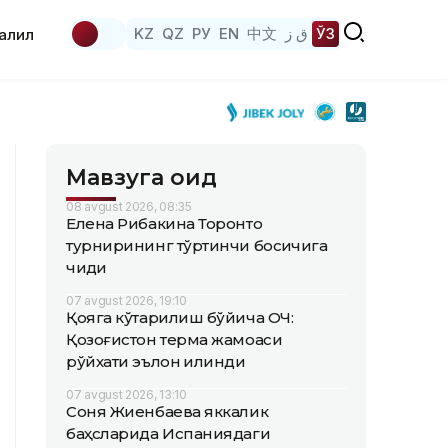
KZ
QZ
РУ
EN
中文
ق ز
ЎЗ
аҳлил
Мавзуга оид
08 avgust 2026, 08:35
Елена Рибакина Торонто
турнирининг тўртинчи босқичига
чиқди
07 avgust 2026, 19:10
Қояга кўтарилиш бўйича ОЧ:
Қозоғистон терма жамоаси
рўйхати эълон қилинди
07 avgust 2026, 13:10
Соня Жиенбаева яккалик
баҳсларида Испаниядаги