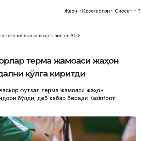
Жаҳон
Қозоғистон
Сиёсат
Т
нституциявий ислоҳот
Сайлов-2026
скорлар терма жамоаси жаҳон
ални қўлга киритди
ҳаваскор футзал терма жамоаси жаҳон
дори бўлди, деб хабар беради Кazinform