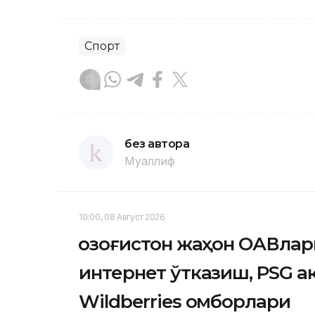
Спорт
без автора
Муаллиф
10:00, 08 Август 2026
Қозоғистон жаҳон ОАВлар
интернет ўтказиш, PSG 
Wildberries омборлари