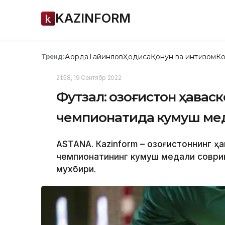
KAZINFORM
Ақорда
Тайинлов
Ҳодиса
Қонун ва интизом
Ко
Тренд:
21:58, 19 Сентябр 2022
Футзал: Қозоғистон ҳава
чемпионатида кумуш мед
ASTANA. Кazinform – Қозоғистоннинг 
чемпионатининг кумуш медали соврин
мухбири.