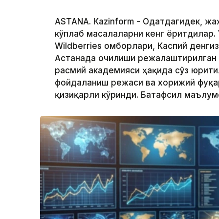
ASTANА. Кazinform - Одатдагидек, ж
кўплаб масалаларни кенг ёритдилар. 
Wildberries омборлари, Каспий денги
Астанада очилиши режалаштирилган
расмий академияси ҳақида сўз юрити
фойдаланиш режаси ва хорижий фуқа
қизиқарли кўринди. Батафсил маълу