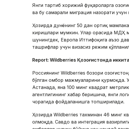
Янги тартиб хорижий фуқароларга Қозоғ
ва бу самарали миграция назорати учун
Ҳозирда дунёнинг 50 дан ортиқ мамлака
киришлари мумкин. Улар орасида МДҲ м
шунингдек, Европа Иттифоқига аъзо дав
ташрифлар учун визасиз режим қўллани
Report: Wildberries Қозоғистонда иккит
Россиянинг Wildberries бозори Қозоғист
бўлган омбор мажмуаларини қурмоқда. 
Астанада, яна 100 минг квадрат метрл
агентлигининг хабар беришича, янги ло
чорагида фойдаланишга топширилади.
Ҳозирда Wildberries тахминан 46 минг 
олмоқда. Савдо ва интеграция вазирлиги