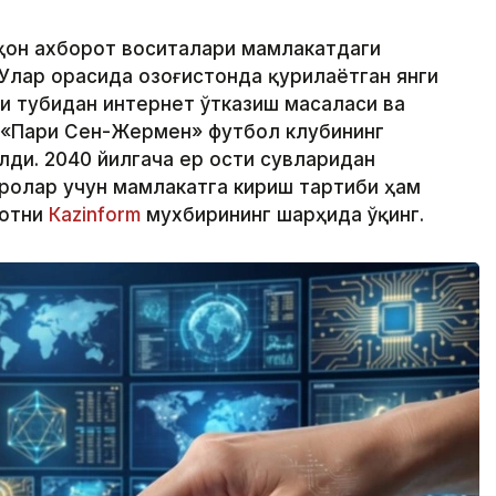
аҳон ахборот воситалари мамлакатдаги
Улар орасида Қозоғистонда қурилаётган янги
зи тубидан интернет ўтказиш масаласи ва
 «Пари Сен-Жермен» футбол клубининг
лди. 2040 йилгача ер ости сувларидан
ролар учун мамлакатга кириш тартиби ҳам
мотни
Кazinform
мухбирининг шарҳида ўқинг.