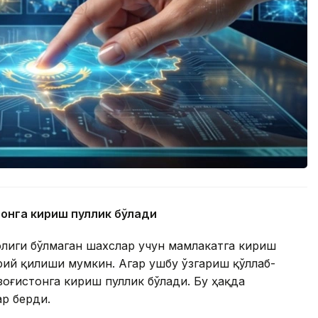
тонга кириш пуллик бўлади
олиги бўлмаган шахслар учун мамлакатга кириш
ий қилиши мумкин. Агар ушбу ўзгариш қўллаб-
зоғистонга кириш пуллик бўлади. Бу ҳақда
ар берди.