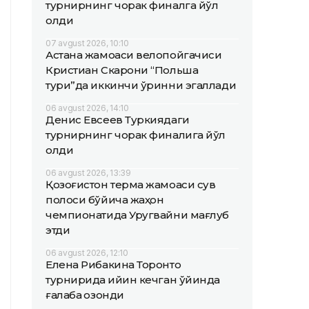
турнирнинг чорак финалга йўл
олди
07 avgust 2026, 10:10
Астана жамоаси велопойгачиси
Кристиан Скарони “Польша
тури”да иккинчи ўринни эгаллади
06 avgust 2026, 14:10
Денис Евсеев Туркиядаги
турнирнинг чорак финалига йўл
олди
06 avgust 2026, 13:39
Қозоғистон терма жамоаси сув
полоси бўйича жаҳон
чемпионатида Уругвайни мағлуб
этди
06 avgust 2026, 12:10
Елена Рибакина Торонто
турнирида қийин кечган ўйинда
ғалаба қозонди