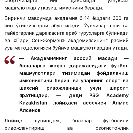
спортчиларга йил давомида узлуксиз
машғулотлар ўтказиш имконини беради.
Биринчи мавсумда академия 6-14 ёшдаги 300 га
яқин ўғил-қизларни қабул қилади. Ўқувчилар ёши ва
тайёргарлик даражасига қараб гуруҳларга бўлинади
ва «Пари Сен-Жермен» академиясининг расмий
ўқув методологияси бўйича машғулотлардан ўтади.
— Академиянинг асосий мақсади —
болаларга жаҳон даражасидаги футбол
машғулотлари тизимидан фойдаланиш
имкониятини бериш ва уларнинг спорт ва
шахсий ривожланиши учун шароит
яратишдир, — деди PSG Academy
Kazakhstan лойиҳаси асосчиси Алмас
Алсенов.
Лойиҳа шунингдек, болалар футболини
ривожлантириш ва қозоғистонлик