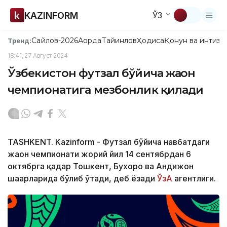
KAZINFORM
ЎЗ
Сайлов-2026
Ақорда
Тайинлов
Ҳодиса
Қонун ва интизо
Тренд:
18:41, 27 Август 2024
Ўзбекистон футзал бўйича жаҳон
чемпионатига мезбонлик қилади
TASHKENT. Kazinform - Футзал бўйича навбатдаги
жаҳон чемпионати жорий йил 14 сентябрдан 6
октябрга қадар Тошкент, Бухоро ва Андижон
шаҳарларида бўлиб ўтади, деб ёзади
ЎзА
агентлиги.