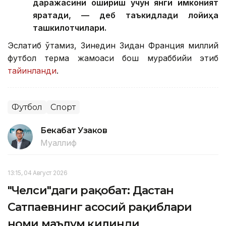
даражасини ошириш учун янги имконият
яратади, — деб таъкидлади лойиҳа
ташкилотчилари.
Эслатиб ўтамиз, Зинедин Зидан Франция миллий
футбол терма жамоаси бош мураббийи этиб
тайинланди
.
Футбол
Спорт
Бекабат Узаков
Муаллиф
13:15, 04 Август 2026
"Челси"даги рақобат: Дастан
Сатпаевнинг асосий рақиблари
номи маълум қилинди