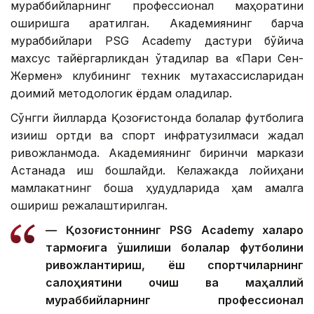
мураббийларнинг профессионал маҳоратини
оширишга қаратилган. Академиянинг барча
мураббийлари PSG Academy дастури бўйича
махсус тайёргарликдан ўтадилар ва «Пари Сен-
Жермен» клубининг техник мутахассисларидан
доимий методологик ёрдам оладилар.
Сўнгги йилларда Қозоғистонда болалар футболига
қизиқиш ортди ва спорт инфратузилмаси жадал
ривожланмоқда. Академиянинг биринчи маркази
Астанада иш бошлайди. Келажакда лойиҳани
мамлакатнинг бошқа ҳудудларида ҳам амалга
ошириш режалаштирилган.
— Қозоғистоннинг PSG Academy халқаро
тармоғига қўшилиши болалар футболини
ривожлантириш, ёш спортчиларнинг
салоҳиятини очиш ва маҳаллий
мураббийларнинг профессионал