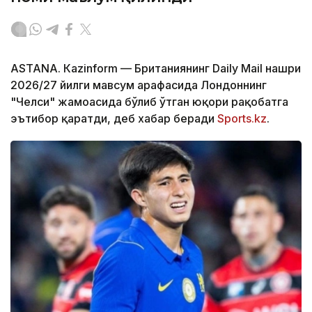
ASTANА. Кazinform — Британиянинг Daily Mail нашри
2026/27 йилги мавсум арафасида Лондоннинг
"Челси" жамоасида бўлиб ўтган юқори рақобатга
эътибор қаратди, деб хабар беради
Sports.kz
.