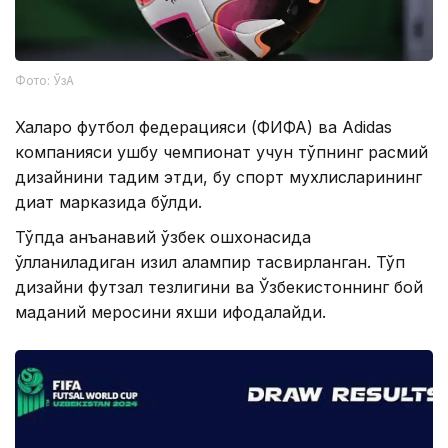
Фото: ЎзА
Халқаро футбол федерацияси (ФИФА) ва Adidas
компанияси ушбу чемпионат учун тўпнинг расмий
дизайнини тақдим этди, бу спорт мухлисларининг
диққат марказида бўлди.
Тўпда анъанавий ўзбек ошхонасида
қўлланиладиган қизил қалампир тасвирланган. Тўп
дизайни футзал тезлигини ва Ўзбекистоннинг бой
маданий меросини яхши ифодалайди.