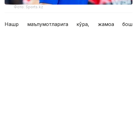
Фото: Sports.kz
Нашр маълумотларига кўра, жамоа бош
мураббийи Хаби Алонсо асосий таркибда 46
нафар футболчига эга. Янги трансферлар туфайли
бу кўрсаткич ҳали ҳам ошиши мумкин.
Британиялик журналистлар шунингдек,
Қозоғистон терма жамоасининг 17 ёшли
ҳужумчиси Дастан Сатпаевга эътибор қаратиб, у
"Челси" ҳужумчиси сифатида асосий таркибда
ўрин олиш учун қаттиқ рақобатга дуч келишини
ёзишди.
— Бир йиллик ижарадан сўнг Николас
Жексон ҳужумчилар сафига қайтди.
Шунингдек, жамоага 2025 йил февраль
ойида шартнома имзолаган, аммо