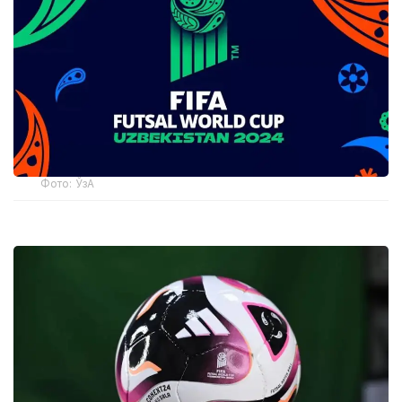
Фото: ЎзА