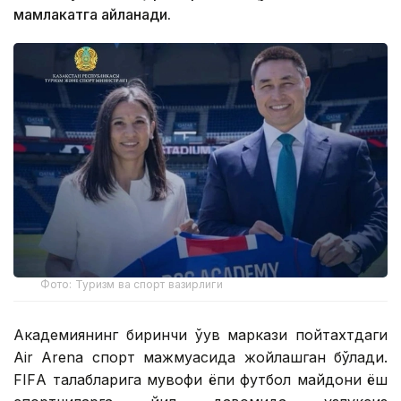
мамлакатга айланади.
Фото: Туризм ва спорт вазирлиги
Академиянинг биринчи ўқув маркази пойтахтдаги
Air Arena спорт мажмуасида жойлашган бўлади.
FIFА талабларига мувофиқ ёпиқ футбол майдони ёш