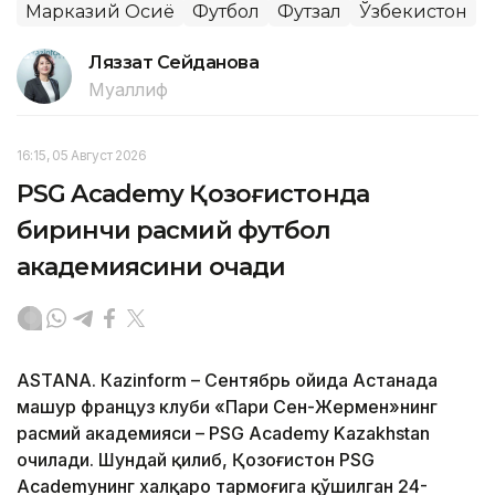
Марказий Осиё
Футбол
Футзал
Ўзбекистон
Ляззат Сейданова
Муаллиф
16:15, 05 Август 2026
PSG Academy Қозоғистонда
биринчи расмий футбол
академиясини очади
ASTANА. Кazinform – Сентябрь ойида Астанада
машҳур француз клуби «Пари Сен-Жермен»нинг
расмий академияси – PSG Academy Kazakhstan
очилади. Шундай қилиб, Қозоғистон PSG
Academyнинг халқаро тармоғига қўшилган 24-