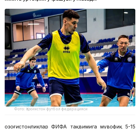
Фото: Қозоғистон футбол федерацияси
Қозоғистонликлар ФИФА тақвимига мувофиқ 5-15
апрель кунлари ўқув-машғулот йиғинини