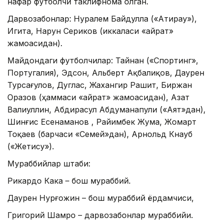
нафар футболчи таклифнома олган.
Дарвозабонлар: Нуралем Байдулла («Атирау»),
Игита, Нарун Сериков (иккаласи «Қайрат»
жамоасидан).
Майдондаги футболчилар: Тайнан («Спортинг»,
Португалия), Эдсон, Альберт Ақбалиқов, Даурен
Турсағулов, Дуглас, Жахангир Рашит, Биржан
Оразов (ҳаммаси «Қайрат» жамоасидан), Азат
Валиуллин, Абдирасул Абдуманапули («Аят»дан),
Шинғис Есенаманов , Райимбек Жума, Жомарт
Тоқаев (барчаси «Семей»дан), Арнольд Кнауб
(«Жетису»).
Мураббийлар штаби:
Рикардо Кака – бош мураббий.
Даурен Нурғожин – бош мураббий ёрдамчиси,
Григорий Шамро – дарвозабонлар мураббийи.