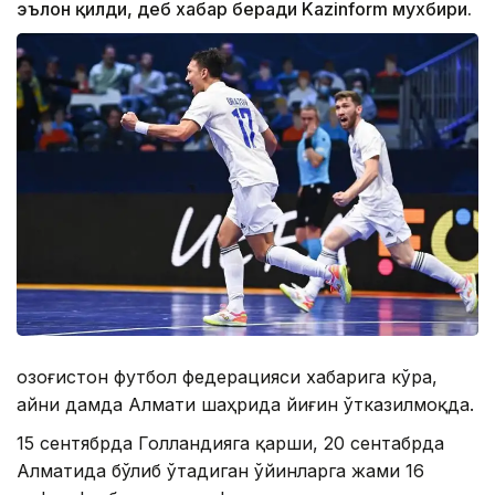
эълон қилди, деб хабар беради Kazinform мухбири.
Қозоғистон футбол федерацияси хабарига кўра,
айни дамда Алмати шаҳрида йиғин ўтказилмоқда.
15 сентябрда Голландияга қарши, 20 сентабрда
Алматида бўлиб ўтадиган ўйинларга жами 16