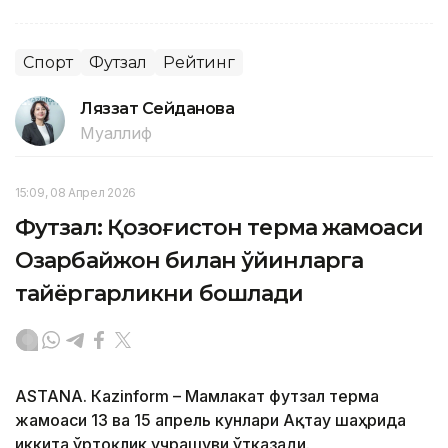
Спорт
Футзал
Рейтинг
Ляззат Сейданова
Муаллиф
15:09, 08 Апрел 2026
Футзал: Қозоғистон терма жамоаси
Озарбайжон билан ўйинларга
тайёргарликни бошлади
ASTANА. Кazinform – Мамлакат футзал терма
жамоаси 13 ва 15 апрель кунлари Ақтау шаҳрида
иккита ўртоқлик учрашуви ўтказади.