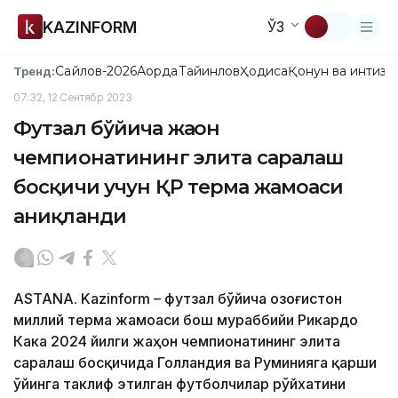
KAZINFORM
ЎЗ
Сайлов-2026
Ақорда
Тайинлов
Ҳодиса
Қонун ва интизо
Тренд:
07:32, 12 Сентябр 2023
Футзал бўйича жаҳон
чемпионатининг элита саралаш
босқичи учун ҚР терма жамоаси
аниқланди
ASTANA. Kazinform – футзал бўйича Қозоғистон
миллий терма жамоаси бош мураббийи Рикардо
Кака 2024 йилги жаҳон чемпионатининг элита
саралаш босқичида Голландия ва Руминияга қарши
ўйинга таклиф этилган футболчилар рўйхатини