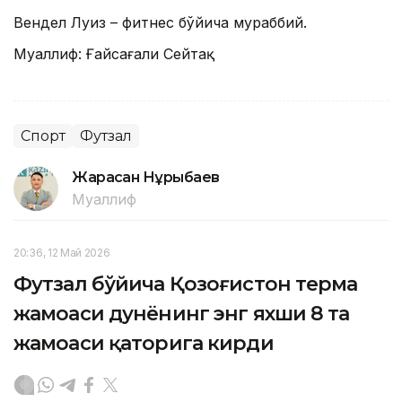
Вендел Луиз – фитнес бўйича мураббий.
Муаллиф: Ғайсағали Сейтақ
Спорт
Футзал
Жарасқан Нұрыбаев
Муаллиф
20:36, 12 Май 2026
Футзал бўйича Қозоғистон терма
жамоаси дунёнинг энг яхши 8 та
жамоаси қаторига кирди