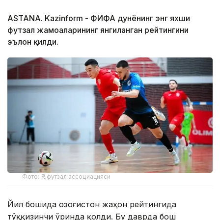
ASTANA. Kazinform - ФИФА дунёнинг энг яхши
футзал жамоаларининг янгиланган рейтингини
эълон қилди.
Фото: ҚР футзал ассоциацияси
Йил бошида Қозоғистон жаҳон рейтингида
тўққизинчи ўринда қолди. Бу даврда бош