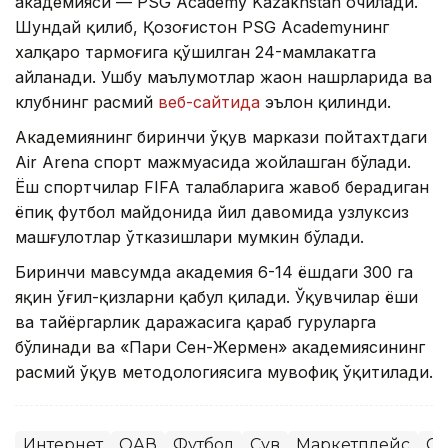
академияси — PSG Academy Kazakhstan очилади.
Шундай қилиб, Қозоғистон PSG Academyнинг
халқаро тармоғига қўшилган 24-мамлакатга
айланади. Ушбу маълумотлар жаҳон нашрларида ва
клубнинг расмий
веб-сайтида
эълон қилинди.
Академиянинг биринчи ўқув маркази пойтахтдаги
Air Arena спорт мажмуасида жойлашган бўлади.
Ёш спортчилар FIFA талабларига жавоб берадиган
ёпиқ футбол майдонида йил давомида узлуксиз
машғулотлар ўтказишлари мумкин бўлади.
Биринчи мавсумда академия 6-14 ёшдаги 300 га
яқин ўғил-қизларни қабул қилади. Ўқувчилар ёши
ва тайёргарлик даражасига қараб гуруҳларга
бўлинади ва «Пари Сен-Жермен» академиясининг
расмий ўқув методологиясига мувофиқ ўқитилади.
Интернет
ОАВ
Футбол
Сув
Маркетплейс
Сп