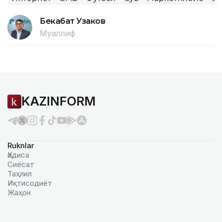
Бекабат Узаков
Муаллиф
KAZINFORM
Ruknlar
Ҳодиса
Сиёсат
Таҳлил
Иқтисодиёт
Жаҳон