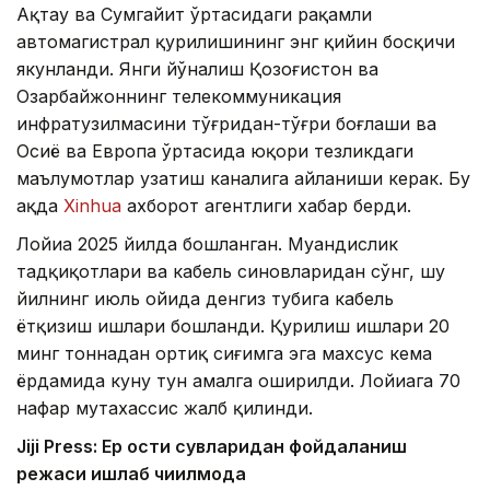
Ақтау ва Сумгайит ўртасидаги рақамли
автомагистрал қурилишининг энг қийин босқичи
якунланди. Янги йўналиш Қозоғистон ва
Озарбайжоннинг телекоммуникация
инфратузилмасини тўғридан-тўғри боғлаши ва
Осиё ва Европа ўртасида юқори тезликдаги
маълумотлар узатиш каналига айланиши керак. Бу
ҳақда
Xinhua
ахборот агентлиги хабар берди.
Лойиҳа 2025 йилда бошланган. Муҳандислик
тадқиқотлари ва кабель синовларидан сўнг, шу
йилнинг июль ойида денгиз тубига кабель
ётқизиш ишлари бошланди. Қурилиш ишлари 20
минг тоннадан ортиқ сиғимга эга махсус кема
ёрдамида куну тун амалга оширилди. Лойиҳага 70
нафар мутахассис жалб қилинди.
Jiji Press: Ер ости сувларидан фойдаланиш
режаси ишлаб чиқилмоқда