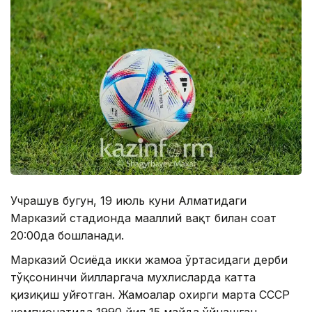
Учрашув бугун, 19 июль куни Алматидаги
Марказий стадионда маҳаллий вақт билан соат
20:00да бошланади.
Марказий Осиёда икки жамоа ўртасидаги дерби
тўқсонинчи йилларгача мухлисларда катта
қизиқиш уйғотган. Жамоалар охирги марта СССР