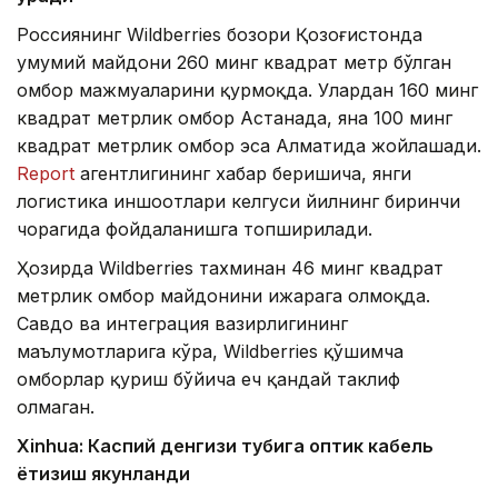
Россиянинг Wildberries бозори Қозоғистонда
умумий майдони 260 минг квадрат метр бўлган
омбор мажмуаларини қурмоқда. Улардан 160 минг
квадрат метрлик омбор Астанада, яна 100 минг
квадрат метрлик омбор эса Алматида жойлашади.
Report
агентлигининг хабар беришича, янги
логистика иншоотлари келгуси йилнинг биринчи
чорагида фойдаланишга топширилади.
Ҳозирда Wildberries тахминан 46 минг квадрат
метрлик омбор майдонини ижарага олмоқда.
Савдо ва интеграция вазирлигининг
маълумотларига кўра, Wildberries қўшимча
омборлар қуриш бўйича ҳеч қандай таклиф
олмаган.
Xinhuа: Каспий денгизи тубига оптик кабель
ётқизиш якунланди