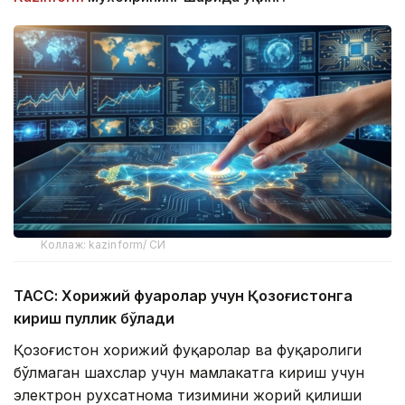
Коллаж: kazinform/ СИ
ТАСС: Хорижий фуқаролар учун Қозоғистонга
кириш пуллик бўлади
Қозоғистон хорижий фуқаролар ва фуқаролиги
бўлмаган шахслар учун мамлакатга кириш учун
электрон рухсатнома тизимини жорий қилиши