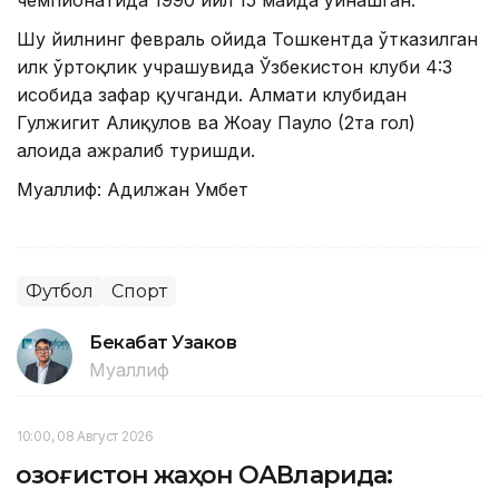
чемпионатида 1990 йил 15 майда ўйнашган.
Шу йилнинг февраль ойида Тошкентда ўтказилган
илк ўртоқлик учрашувида Ўзбекистон клуби 4:3
ҳисобида зафар қучганди. Алмати клубидан
Гулжигит Алиқулов ва Жоау Пауло (2та гол)
алоҳида ажралиб туришди.
Муаллиф: Адилжан Умбет
Футбол
Спорт
Бекабат Узаков
Муаллиф
10:00, 08 Август 2026
Қозоғистон жаҳон ОАВларида: