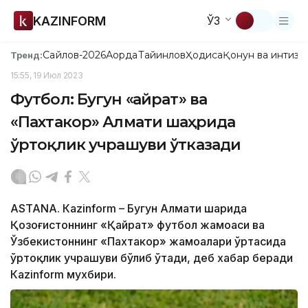
KAZINFORM
ЎЗ
Сайлов-2026
Ақорда
Тайинлов
Ҳодиса
Қонун ва интизо
Тренд:
15:55, 19 Июл 2023
Футбол: Бугун «Қайрат» ва
«Пахтакор» Алмати шаҳрида
ўртоқлик учрашуви ўтказади
ASTANА. Кazinform – Бугун Алмати шаҳрида
Қозоғистоннинг «Қайрат» футбол жамоаси ва
Ўзбекистоннинг «Пахтакор» жамоалари ўртасида
ўртоқлик учрашуви бўлиб ўтади, деб хабар беради
Кazinform мухбири.