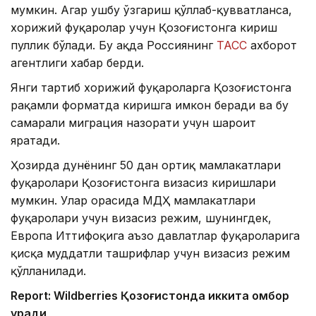
мумкин. Агар ушбу ўзгариш қўллаб-қувватланса,
хорижий фуқаролар учун Қозоғистонга кириш
пуллик бўлади. Бу ҳақда Россиянинг
ТАСС
ахборот
агентлиги хабар берди.
Янги тартиб хорижий фуқароларга Қозоғистонга
рақамли форматда киришга имкон беради ва бу
самарали миграция назорати учун шароит
яратади.
Ҳозирда дунёнинг 50 дан ортиқ мамлакатлари
фуқаролари Қозоғистонга визасиз киришлари
мумкин. Улар орасида МДҲ мамлакатлари
фуқаролари учун визасиз режим, шунингдек,
Европа Иттифоқига аъзо давлатлар фуқароларига
қисқа муддатли ташрифлар учун визасиз режим
қўлланилади.
Report: Wildberries Қозоғистонда иккита омбор
қуради