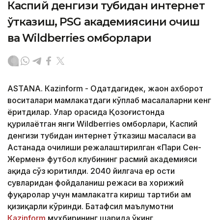
Каспий денгизи тубидан интернет
ўтказиш, PSG академиясини очиш
ва Wildberries омборлари
ASTANА. Кazinform - Одатдагидек, жаҳон ахборот
воситалари мамлакатдаги кўплаб масалаларни кенг
ёритдилар. Улар орасида Қозоғистонда
қурилаётган янги Wildberries омборлари, Каспий
денгизи тубидан интернет ўтказиш масаласи ва
Астанада очилиши режалаштирилган «Пари Сен-
Жермен» футбол клубининг расмий академияси
ҳақида сўз юритилди. 2040 йилгача ер ости
сувларидан фойдаланиш режаси ва хорижий
фуқаролар учун мамлакатга кириш тартиби ҳам
қизиқарли кўринди. Батафсил маълумотни
Кazinform
мухбирининг шарҳида ўқинг.