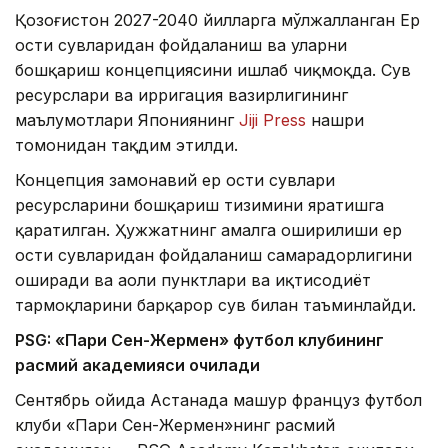
Қозоғистон 2027-2040 йилларга мўлжалланган Ер
ости сувларидан фойдаланиш ва уларни
бошқариш концепциясини ишлаб чиқмоқда. Сув
ресурслари ва ирригация вазирлигининг
маълумотлари Япониянинг
Jiji Press
нашри
томонидан тақдим этилди.
Концепция замонавий ер ости сувлари
ресурсларини бошқариш тизимини яратишга
қаратилган. Ҳужжатнинг амалга оширилиши ер
ости сувларидан фойдаланиш самарадорлигини
оширади ва аҳоли пунктлари ва иқтисодиёт
тармоқларини барқарор сув билан таъминлайди.
PSG: «Пари Сен-Жермен» футбол клубининг
расмий академияси очилади
Сентябрь ойида Астанада машҳур француз футбол
клуби «Пари Сен-Жермен»нинг расмий