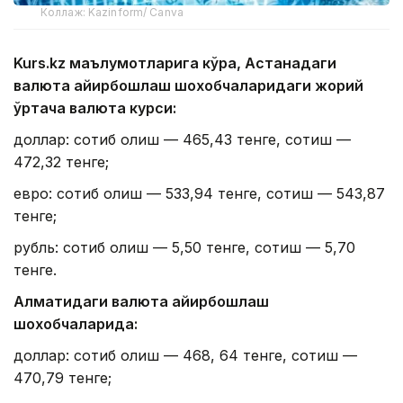
Коллаж: Kazinform/ Canva
Kurs.kz маълумотларига кўра, Астанадаги
валюта айирбошлаш шохобчаларидаги жорий
ўртача валюта курси:
доллар: сотиб олиш — 465,43 тенге, сотиш —
472,32 тенге;
евро: сотиб олиш — 533,94 тенге, сотиш — 543,87
тенге;
рубль: сотиб олиш — 5,50 тенге, сотиш — 5,70
тенге.
Алматидаги валюта айирбошлаш
шохобчаларида:
доллар: сотиб олиш — 468, 64 тенге, сотиш —
470,79 тенге;