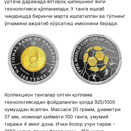
ўртача даражада ялтироқ қилишнинг янги
технологияси қўлланилади. У танга ишлаб
чиқаришда биринчи марта ишлатилган ва тўпнинг
ўлчамини ажратиб кўрсатиш имконини беради.
Коллекцион тангалар олтин қоплама
технологиясидан фойдаланган ҳолда 925/1000
кумушдан ясалган. Массаси 20 грамм, диаметри
37 мм, номинал қиймати 100 танга, умумий
тиражи 4 минг дона. Ички бозор учун тираж -