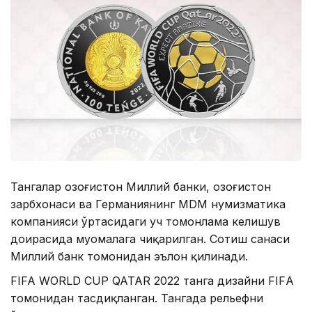
Тангалар Қозоғистон Миллий банки, Қозоғистон
зарбхонаси ва Германиянинг МDМ нумизматика
компанияси ўртасидаги уч томонлама келишув
доирасида муомалага чиқарилган. Сотиш санаси
Миллий банк томонидан эълон қилинади.
FIFA WОRLD CUP QATAR 2022 танга дизайни FIFА
томонидан тасдиқланган. Тангада рельефни