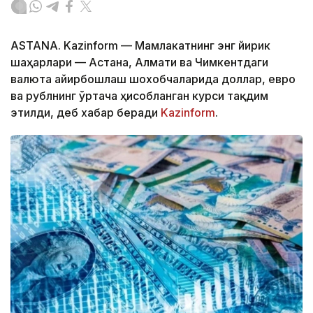
ASTANA. Kazinform — Мамлакатнинг энг йирик
шаҳарлари — Астана, Алмати ва Чимкентдаги
валюта айирбошлаш шохобчаларида доллар, евро
ва рублнинг ўртача ҳисобланган курси тақдим
этилди, деб хабар беради
Kazinform
.