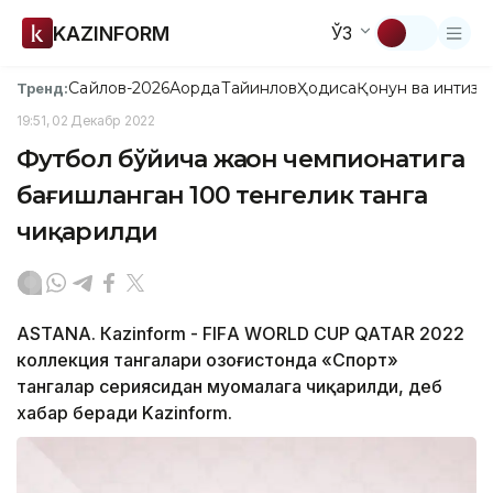
KAZINFORM
ЎЗ
Сайлов-2026
Ақорда
Тайинлов
Ҳодиса
Қонун ва интизо
Тренд:
19:51, 02 Декабр 2022
Футбол бўйича жаҳон чемпионатига
бағишланган 100 тенгелик танга
чиқарилди
ASTANA. Кazinform - FIFА WORLD CUP QATAR 2022
коллекция тангалари Қозоғистонда «Спорт»
тангалар сериясидан муомалага чиқарилди, деб
хабар беради Kazinform.