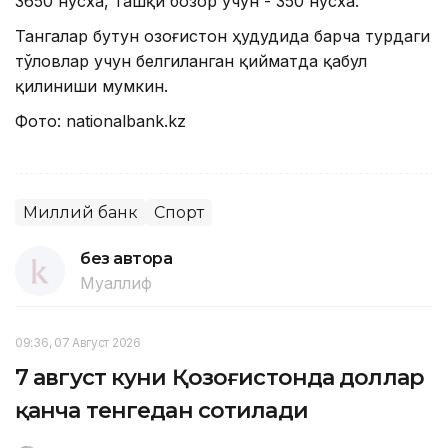
3650 нусха, ташқи бозор учун - 350 нусха.
Тангалар бутун Қозоғистон ҳудудида барча турдаги
тўловлар учун белгиланган қийматда қабул
қилиниши мумкин.
Фото: nationalbank.kz
Миллий банк
Спорт
без автора
Муаллиф
09:36, 07 Август 2026
7 август куни Қозоғистонда доллар
қанча тенгедан сотилади