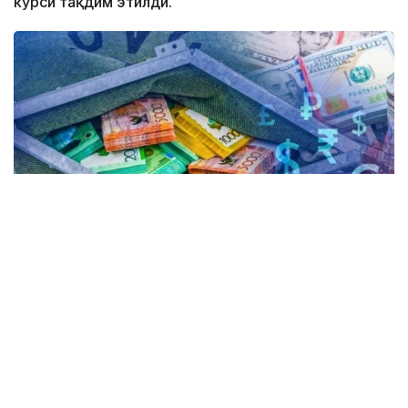
курси тақдим этилди.
Коллаж: Kazinform / Freepik
Kurs.kz маълумотларига кўра, ҳозирда
Астанадаги валюта айирбошлаш
шохобчаларида:
— доллар: сотиб олиш — 467,00 тенге, сотиш —