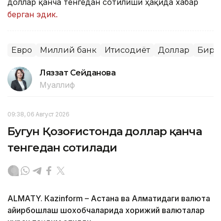
доллар қанча тенгедан сотилиши ҳақида хабар
берган эдик.
Евро
Миллий банк
Иқтисодиёт
Доллар
Бирж
Ляззат Сейданова
Муаллиф
09:38, 06 Август 2026
Бугун Қозоғистонда доллар қанча
тенгедан сотилади
ALMATY. Кazinform – Астана ва Алматидаги валюта
айирбошлаш шохобчаларида хорижий валюталар