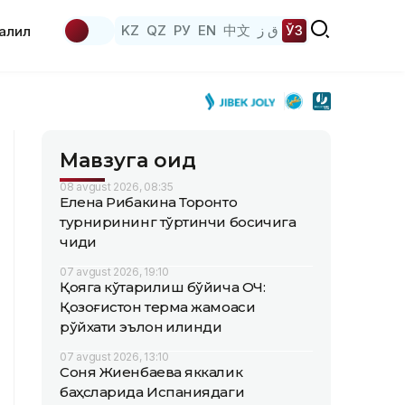
KZ
QZ
РУ
EN
中文
ق ز
ЎЗ
аҳлил
Мавзуга оид
08 avgust 2026, 08:35
Елена Рибакина Торонто
турнирининг тўртинчи босқичига
чиқди
07 avgust 2026, 19:10
Қояга кўтарилиш бўйича ОЧ:
Қозоғистон терма жамоаси
рўйхати эълон қилинди
07 avgust 2026, 13:10
Соня Жиенбаева яккалик
баҳсларида Испаниядаги