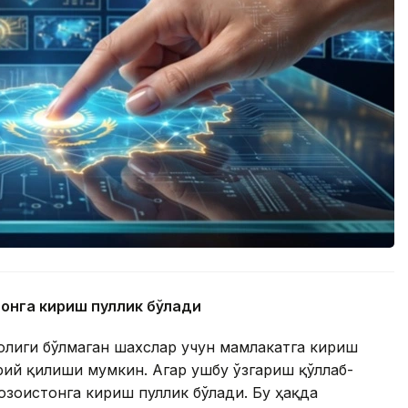
тонга кириш пуллик бўлади
олиги бўлмаган шахслар учун мамлакатга кириш
ий қилиши мумкин. Агар ушбу ўзгариш қўллаб-
зоғистонга кириш пуллик бўлади. Бу ҳақда