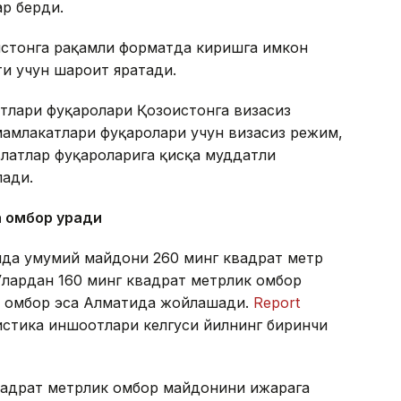
ар берди.
истонга рақамли форматда киришга имкон
ти учун шароит яратади.
тлари фуқаролари Қозоғистонга визасиз
амлакатлари фуқаролари учун визасиз режим,
латлар фуқароларига қисқа муддатли
лади.
а омбор қуради
онда умумий майдони 260 минг квадрат метр
Улардан 160 минг квадрат метрлик омбор
ик омбор эса Алматида жойлашади.
Report
гистика иншоотлари келгуси йилнинг биринчи
квадрат метрлик омбор майдонини ижарага