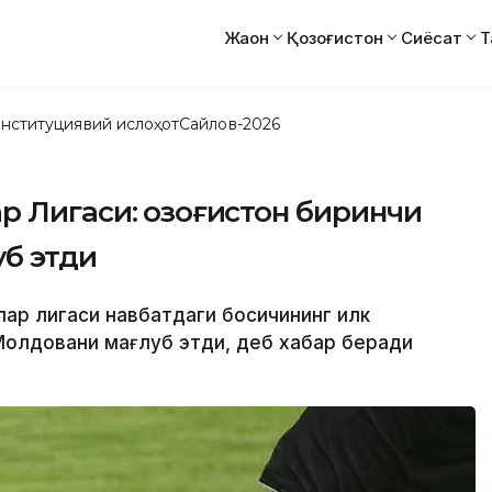
Жаҳон
Қозоғистон
Сиёсат
Т
нституциявий ислоҳот
Сайлов-2026
 Лигаси: Қозоғистон биринчи
б этди
лар лигаси навбатдаги босқичининг илк
Молдовани мағлуб этди, деб хабар беради