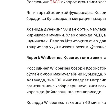
Россиянинг
ТАСС
ахборот агентлиги хаб
Янги тартиб хорижий фуқароларга Қозоғ
беради ва бу самарали миграция назора
Ҳозирда дунёнинг 50 дан ортиқ мамлака
киришлари мумкин. Улар орасида МДҲ м
шунингдек, Европа Иттифоқига аъзо дав
ташрифлар учун визасиз режим қўллани
Report: Wildberries Қозоғистонда иккит
Россиянинг Wildberries бозори Қозоғист
бўлган омбор мажмуаларини қурмоқда. 
Астанада, яна 100 минг квадрат метрл
агентлигининг хабар беришича, янги ло
чорагида фойдаланишга топширилади.
Ҳозирда Wildberries тахминан 46 минг 