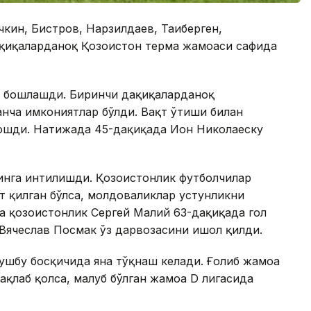
кин, Бистров, Нарзилдаев, Тағиберген,
қиқаларданоқ Қозоғистон терма жамоаси сафида
л бошлашди. Биринчи дақиқаларданоқ
анча имкониятлар бўлди. Вақт ўтиши билан
ошди. Натижада 45-дақиқада Ион Николаеску
нга интилишди. Қозоғистонлик футболчилар
т қилган бўлса, молдоваликлар устунликни
 қозоғистонлик Сергей Малий 63-дақиқада гол
Вячеслав Посмак ўз дарвозасини ишғол қилди.
ушбу босқичида яна тўқнаш келади. Ғолиб жамоа
ақлаб қолса, мағлуб бўлган жамоа D лигасида