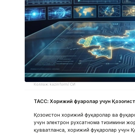
Коллаж: kazinform/ СИ
ТАСС: Хорижий фуқаролар учун Қозоғис
Қозоғистон хорижий фуқаролар ва фуқар
учун электрон рухсатнома тизимини жор
қувватланса, хорижий фуқаролар учун Қо