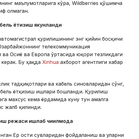
нинг маълумотларига кўра, Wildberries қўшимча
иф олмаган.
абель ётқизиш якунланди
автомагистрал қурилишининг энг қийин босқичи
 Озарбайжоннинг телекоммуникация
и ва Осиё ва Европа ўртасида юқори тезликдаги
керак. Бу ҳақда
Xinhua
ахборот агентлиги хабар
лик тадқиқотлари ва кабель синовларидан сўнг,
кабель ётқизиш ишлари бошланди. Қурилиш
эга махсус кема ёрдамида куну тун амалга
с жалб қилинди.
ниш режаси ишлаб чиқилмоқда
анган Ер ости сувларидан фойдаланиш ва уларни