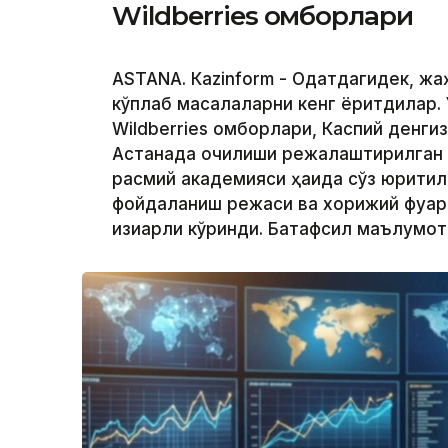
Wildberries омборлари
ASTANА. Кazinform - Одатдагидек, ж
кўплаб масалаларни кенг ёритдилар. 
Wildberries омборлари, Каспий денги
Астанада очилиши режалаштирилган
расмий академияси ҳақида сўз юритил
фойдаланиш режаси ва хорижий фуқар
қизиқарли кўринди. Батафсил маълумо