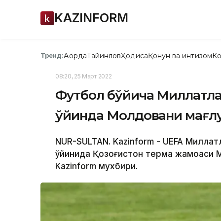
KAZINFORM
Ақорда
Тайинлов
Ҳодиса
Қонун ва интизом
Ко
Тренд:
08:20, 25 Март 2022
Футбол бўйича Миллатлар
ўйинда Молдовани мағлу
NUR-SULTAN. Kazinform - UEFA Миллат
ўйинида Қозоғистон терма жамоаси 
Kazinform мухбири.