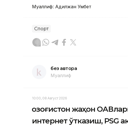
Муаллиф: Адилжан Умбет
Спорт
без автора
Муаллиф
10:00, 08 Август 2026
Қозоғистон жаҳон ОАВлар
интернет ўтказиш, PSG 