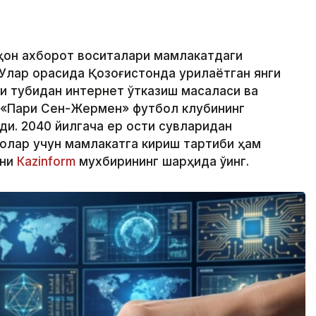
аҳон ахборот воситалари мамлакатдаги
Улар орасида Қозоғистонда қурилаётган янги
зи тубидан интернет ўтказиш масаласи ва
 «Пари Сен-Жермен» футбол клубининг
ди. 2040 йилгача ер ости сувларидан
олар учун мамлакатга кириш тартиби ҳам
тни
Кazinform
мухбирининг шарҳида ўқинг.