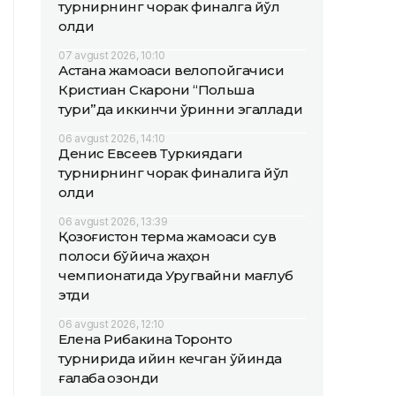
турнирнинг чорак финалга йўл
олди
07 avgust 2026, 10:10
Астана жамоаси велопойгачиси
Кристиан Скарони “Польша
тури”да иккинчи ўринни эгаллади
06 avgust 2026, 14:10
Денис Евсеев Туркиядаги
турнирнинг чорак финалига йўл
олди
06 avgust 2026, 13:39
Қозоғистон терма жамоаси сув
полоси бўйича жаҳон
чемпионатида Уругвайни мағлуб
этди
06 avgust 2026, 12:10
Елена Рибакина Торонто
турнирида қийин кечган ўйинда
ғалаба қозонди