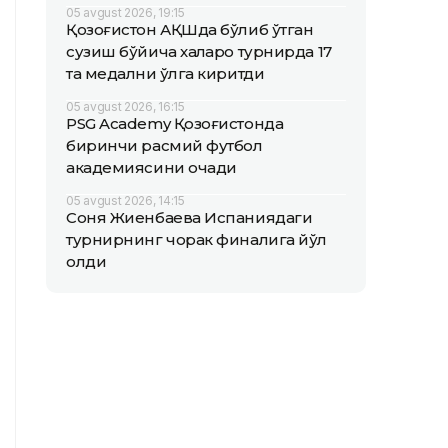
05 avgust 2026, 19:15
Қозоғистон АҚШда бўлиб ўтган
сузиш бўйича халқаро турнирда 17
та медални қўлга киритди
05 avgust 2026, 16:15
PSG Academy Қозоғистонда
биринчи расмий футбол
академиясини очади
05 avgust 2026, 14:15
Соня Жиенбаева Испаниядаги
турнирнинг чорак финалига йўл
олди