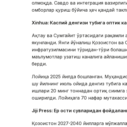
олмоқда. Савдо ва интеграция вазирлиги
омборлар қуриш бўйича ҳеч қандай такл
Xinhuа: Каспий денгизи тубига оптик к
Ақтау ва Сумгайит ўртасидаги рақамли 
якунланди. Янги йўналиш Қозоғистон ва
инфратузилмасини тўғридан-тўғри боғлаш
маълумотлар узатиш каналига айланиши 
берди.
Лойиҳа 2025 йилда бошланган. Муҳандис
шу йилнинг июль ойида денгиз тубига 
ишлари 20 минг тоннадан ортиқ сиғимга 
оширилди. Лойиҳага 70 нафар мутахасси
Jiji Press: Ер ости сувларидан фойдала
Қозоғистон 2027-2040 йилларга мўлжалл