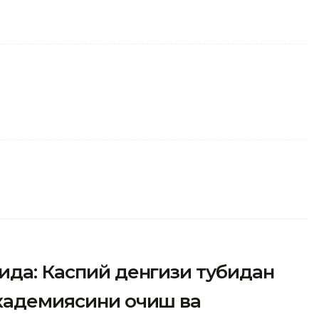
ида: Каспий денгизи тубидан
академиясини очиш ва