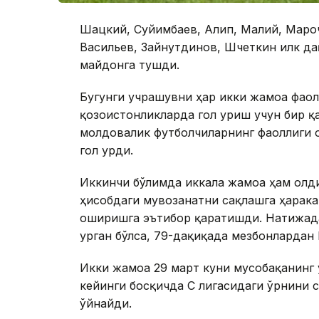
Шацкий, Суйимбаев, Алип, Малий, Мароч
Васильев, Зайнутдинов, Шчеткин илк да
майдонга тушди.
Бугунги учрашувни ҳар икки жамоа фао
қозоғистонликларда гол уриш учун бир қ
молдовалик футболчиларнинг фаоллиги 
гол урди.
Иккинчи бўлимда иккала жамоа ҳам олди
ҳисобдаги мувозанатни сақлашга ҳарака
оширишга эътибор қаратишди. Натижада
урган бўлса, 79-дақиқада мезбонлардан 
Икки жамоа 29 март куни мусобақанинг 
кейинги босқичда C лигасидаги ўрнини с
ўйнайди.