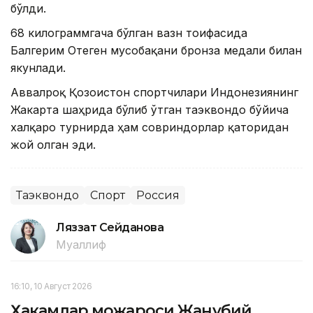
бўлди.
68 килограммгача бўлган вазн тоифасида
Балгерим Отеген мусобақани бронза медали билан
якунлади.
Аввалроқ Қозоғистон спортчилари Индонезиянинг
Жакарта шаҳрида бўлиб ўтган таэквондо бўйича
халқаро турнирда ҳам совриндорлар қаторидан
жой олган эди.
Таэквондо
Спорт
Россия
Ляззат Сейданова
Муаллиф
16:10, 10 Август 2026
Ҳакамлар можароси Жанубий