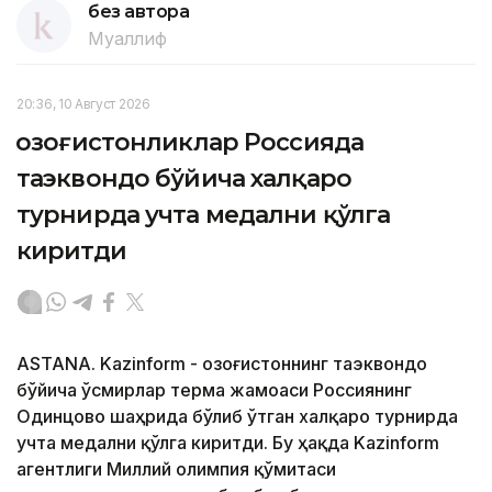
без автора
Муаллиф
20:36, 10 Август 2026
Қозоғистонликлар Россияда
таэквондо бўйича халқаро
турнирда учта медални қўлга
киритди
ASTANA. Kazinform - Қозоғистоннинг таэквондо
бўйича ўсмирлар терма жамоаси Россиянинг
Одинцово шаҳрида бўлиб ўтган халқаро турнирда
учта медални қўлга киритди. Бу ҳақда Kazinform
агентлиги Миллий олимпия қўмитаси