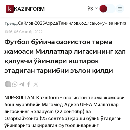
KAZINFORM
ЎЗ
Сайлов-2026
Ақорда
Тайинлов
Ҳодиса
Қонун ва интизо
Тренд:
19:16, 06 Сентябр 2022
Футбол бўйича Қозоғистон терма
жамоаси Миллатлар лигасининг ҳал
қилувчи ўйинлари иштирок
этадиган таркибни эълон қилди
NUR-SULTAN. Kazinform - Қозоғистон терма жамоаси
бош мураббийи Магомед Адиев UEFА Миллатлар
лигасининг Беларусm (22 сентябр) ва
Озарбайжонга (25 сентябр) қарши бўлиб ўтадиган
ўйинларига чақирилган футболчиларнинг