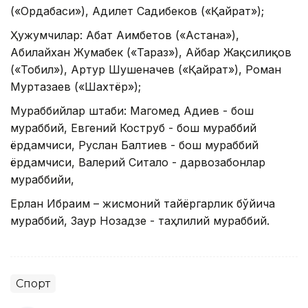
(«Ордабаси»), Адилет Садибеков («Қайрат»);
Ҳужумчилар: Абат Аимбетов («Астана»),
Абилайхан Жумабек («Тараз»), Айбар Жақсилиқов
(«Тобил»), Артур Шушеначев («Қайрат»), Роман
Муртазаев («Шахтёр»);
Мураббийлар штаби: Магомед Адиев - бош
мураббий, Евгений Коструб - бош мураббий
ёрдамчиси, Руслан Балтиев - бош мураббий
ёрдамчиси, Валерий Ситало - дарвозабонлар
мураббийи,
Ерлан Ибраим – жисмоний тайёргарлик бўйича
мураббий, Заур Нозадзе - таҳлилий мураббий.
Спорт