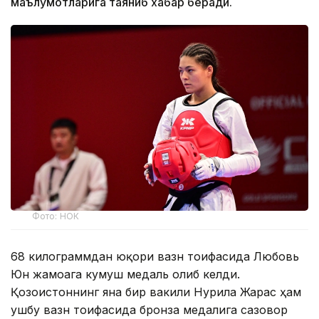
маълумотларига таяниб хабар беради.
Фото: НОК
68 килограммдан юқори вазн тоифасида Любовь
Юн жамоага кумуш медаль олиб келди.
Қозоғистоннинг яна бир вакили Нурила Жарас ҳам
ушбу вазн тоифасида бронза медалига сазовор