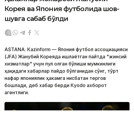
Корея ва Япония футболида шов-
шувга сабаб бўлди
ASTANА. Кazinform — Япония футбол ассоциацияси
(JFA) Жанубий Кореяда ишлаётган пайтда "жинсий
хизматлар" учун пул олган бўлиши мумкинлиги
ҳақидаги хабарлар пайдо бўлганидан сўнг, тўрт
нафар япониялик ҳакамга нисбатан тергов
бошлади, деб хабар берди Кyodo ахборот
агентлиги.