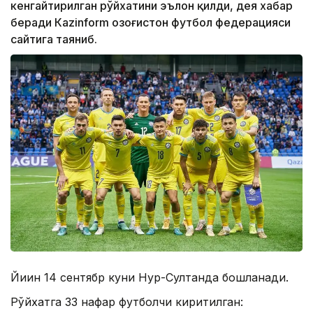
кенгайтирилган рўйхатини эълон қилди, дея хабар
беради Кazinform Қозоғистон футбол федерацияси
сайтига таяниб.
Йиғин 14 сентябр куни Нур-Султанда бошланади.
Рўйхатга 33 нафар футболчи киритилган: