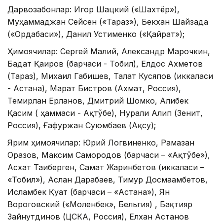
Дарвозабонлар: Игор Шацкий («Шахтёр»),
Муҳаммаджан Сейсен («Тараз»), Бекхан Шайзада
(«Ордабаси»), Данил Устименко («Қайрат»);
Ҳимоячилар: Сергей Малий, Александр Марочкин,
Бағдат Қаиров (барчаси - Тобил), Елдос Ахметов
(Тараз), Михаил Габишев, Талғат Кусяпов (иккаласи
- Астана), Марат Бистров (Ахмат, Россия),
Темирлан Ерланов, Дмитрий Шомко, Алибек
Қасим ( ҳаммаси - Ақтўбе), Нурали Алип (Зенит,
Россия), Ғафуржан Суюмбаев (Ақсу);
Ярим ҳимоячилар: Юрий Логвиненко, Рамазан
Оразов, Максим Самородов (барчаси – «Ақтўбе»),
Асхат Тағиберген, Самат Жаринбетов (иккаласи –
«Тобил»), Аслан Дарабаев, Тимур Досмағамбетов,
Исламбек Қуат (барчаси – «Астана»), Ян
Вороговский («Моленбек», Бельгия) , Бақтияр
Зайнутдинов (ЦСКА, Россия), Елхан Астанов