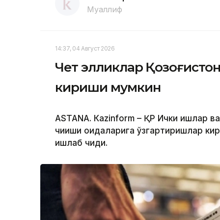
Муаллиф
14:37, 04 Август 2026
Чет элликлар Қозоғистон
кириши мумкин
ASTANА. Кazinform – ҚР Ички ишлар в
чиқиши қоидаларига ўзгартиришлар ки
ишлаб чиқди.