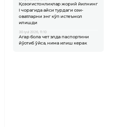
Қозоғистонликлар жорий йилнинг
I чорагида қайси турдаги озиқ-
овқатларни энг кўп истеъмол
қилишди
30 iyul 2026, 11:10
Агар бола чет элда паспортини
йўқотиб қўйса, нима қилиш керак