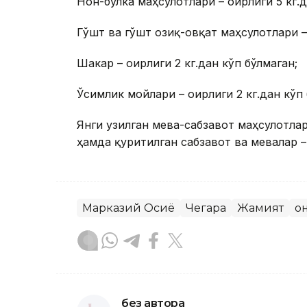
Нон-булка маҳсулотлари – оғирлиги 5 кг.д
Гўшт ва гўшт озиқ-овқат маҳсулотлари – 
Шакар – оғирлиги 2 кг.дан кўп бўлмаган;
Ўсимлик мойлари – оғирлиги 2 кг.дан кўп
Янги узилган мева-сабзавот маҳсулотлар
ҳамда қуритилган сабзавот ва мевалар – 
Марказий Осиё
Чегара
Жамият
Қо
без автора