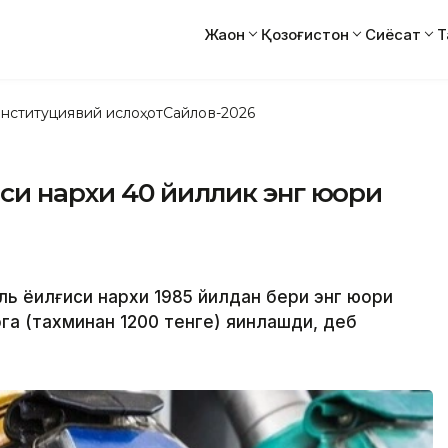
Жаҳон
Қозоғистон
Сиёсат
Т
нституциявий ислоҳот
Сайлов-2026
си нархи 40 йиллик энг юқори
ь ёқилғиси нархи 1985 йилдан бери энг юқори
га (тахминан 1200 тенге) яқинлашди, деб