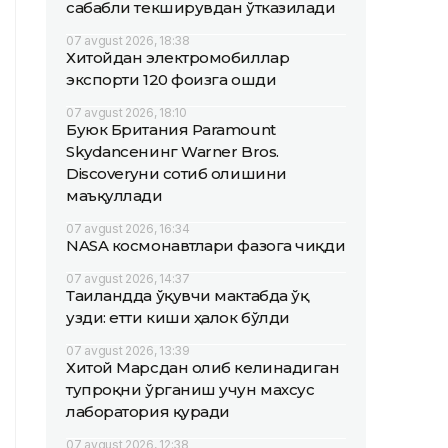
сабабли текширувдан ўтказилади
07 avgust 2026, 18:38
Хитойдан электромобиллар
экспорти 120 фоизга ошди
07 avgust 2026, 18:10
Буюк Британия Paramount
Skydanceнинг Warner Bros.
Discoveryни сотиб олишини
маъқуллади
07 avgust 2026, 16:34
NASA космонавтлари фазога чиқди
07 avgust 2026, 14:37
Таиландда ўқувчи мактабда ўқ
узди: етти киши ҳалок бўлди
07 avgust 2026, 13:39
Хитой Марсдан олиб келинадиган
тупроқни ўрганиш учун махсус
лаборатория қуради
07 avgust 2026, 12:38