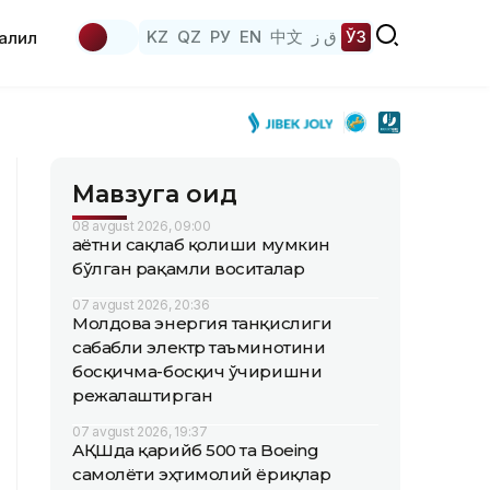
KZ
QZ
РУ
EN
中文
ق ز
ЎЗ
аҳлил
Мавзуга оид
08 avgust 2026, 09:00
Ҳаётни сақлаб қолиши мумкин
бўлган рақамли воситалар
07 avgust 2026, 20:36
Молдова энергия танқислиги
сабабли электр таъминотини
босқичма-босқич ўчиришни
режалаштирган
07 avgust 2026, 19:37
АҚШда қарийб 500 та Boeing
самолёти эҳтимолий ёриқлар