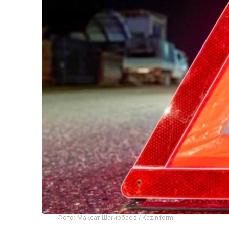
Фото: Мақсат Шағирбаев / Kazinform