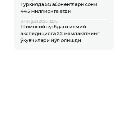
Туркияда 5G абонентлари сони
44,5 миллионга етди
07 avgust 2026, 12:10
Шимолий қутбдаги илмий
экспедицияга 22 мамлакатнинг
ўқувчилари йўл олишди