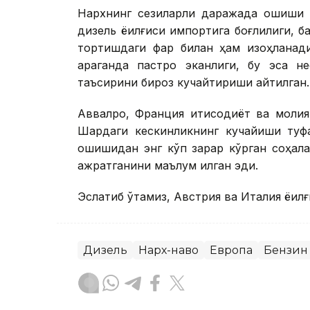
Нархнинг сезиларли даражада ошиши н
дизель ёқилғиси импортига боғлиқлиги, ба
тортишдаги фарқ билан ҳам изоҳланади.
қараганда пастроқ эканлиги, бу эса н
таъсирини бироз кучайтириши айтилган.
Аввалроқ, Франция иқтисодиёт ва моли
Шарқдаги кескинликнинг кучайиши туф
ошишидан энг кўп зарар кўрган соҳал
ажратганини маълум қилган эди.
Эслатиб ўтамиз, Австрия ва Италия ёқи
Дизель
Нарх-наво
Европа
Бензин