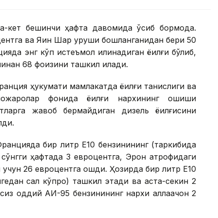
ма-кет бешинчи ҳафта давомида ўсиб бормоқда.
центга ва Яқин Шарқ уруши бошланганидан бери 50
ияда энг кўп истеъмол қилинадиган ёқилғи бўлиб,
инан 68 фоизини ташкил қилади.
анция ҳукумати мамлакатда ёқилғи танқислиги ва
можаролар фонида ёқилғи нархининг ошиши
тларга жавоб бермайдиган дизель ёқилғисини
лди.
Францияда бир литр Е10 бензинининг (таркибида
 сўнгги ҳафтада 3 евроцентга, Эрон атрофидаги
и учун 26 евроцентга ошди. Ҳозирда бир литр Е10
гедан сал кўпроқ) ташкил этади ва аста-секин 2
олсиз оддий АИ-95 бензинининг нархи аллақачон 2