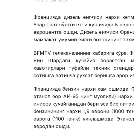
Фото: Shutterstock
Францияда дизель ёқилғиси нархи кет
Улар фақат сўнгги етти кун ичида 8 евро
евроцентга ошди. Дизель ёқилғиси Франц
мамлакат умумий ёқилғи бозорининг тахм
BFMTV телеканалининг хабарига кўра, Фр
Яқин Шарқдаги кучайиб бораётган 
хавотирлари туфайли техник стандар
сотишга вақтинча рухсат беришга қарор қи
Францияда бензин нархи ҳам ошмоқда. 
этанол бор АИ-95 нинг муқобили) нархи
инқироз кучайганидан бери эса бир литр
бензинининг нархи 1,9 еврони (1000 тен
еврога (1100 тенге) яқинлашмоқда. Этан
евродан ошди.