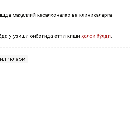
шда маҳаллий касалхоналар ва клиникаларга
бда ўқ узиши оқибатида етти киши
ҳалок бўлди
.
гиликлари