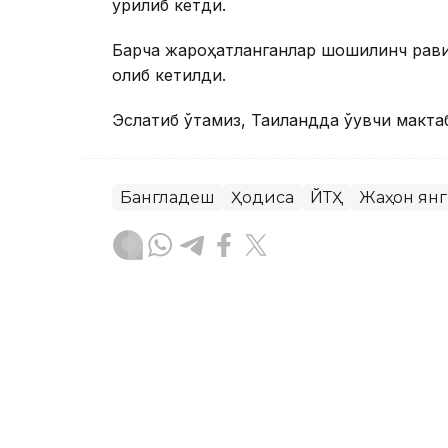
урилиб кетди.
Барча жароҳатланганлар шошилинч рави
олиб кетилди.
Эслатиб ўтамиз, Таиландда ўқувчи макта
Бангладеш
Ҳодиса
ЙТҲ
Жаҳон ян
Бекабат Узаков
Муаллиф
09:00, 08 Август 2026