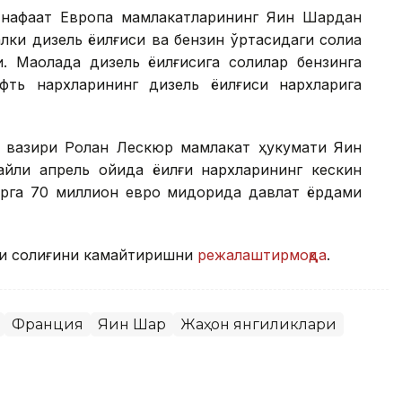
афақат Европа мамлакатларининг Яқин Шарқдан
лки дизель ёқилғиси ва бензин ўртасидаги солиққа
 Мақолада дизель ёқилғисига солиқлар бензинга
ефть нархларининг дизель ёқилғиси нархларига
я вазири Ролан Лескюр мамлакат ҳукумати Яқин
айли апрель ойида ёқилғи нархларининг кескин
арга 70 миллион евро миқдорида давлат ёрдами
лғи солиғини камайтиришни
режалаштирмоқда
.
Франция
Яқин Шарқ
Жаҳон янгиликлари