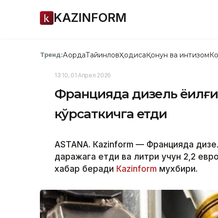
KAZINFORM
Ақорда
Тайинлов
Ҳодиса
Қонун ва интизом
Ко
Тренд:
13:10, 01 Апрел 2026
Францияда дизель ёқилғи
кўрсаткичга етди
ASTANA. Кazinform — Францияда дизел
даражага етди ва литри учун 2,2 евро
хабар беради
Кazinform
мухбири.