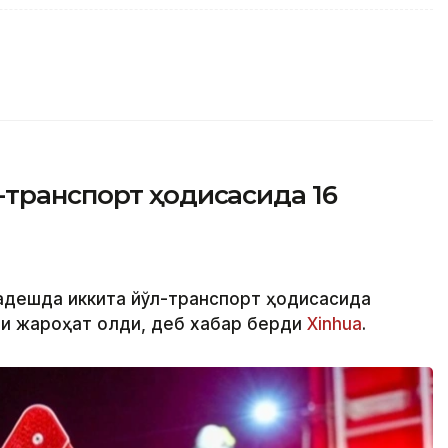
-транспорт ҳодисасида 16
ладешда иккита йўл-транспорт ҳодисасида
ши жароҳат олди, деб хабар берди
Xinhua
.