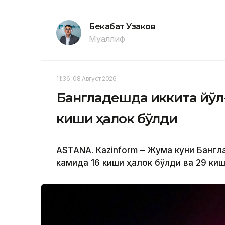
Бекабат Узаков
Муаллиф
11:36, 08 Август 2026
Бангладешда иккита йўл
киши ҳалок бўлди
ASTANА. Кazinform – Жума куни Банг
камида 16 киши ҳалок бўлди ва 29 ки