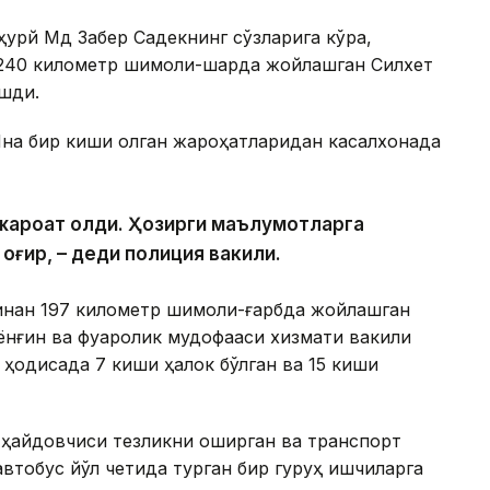
урй Мд Забер Садекнинг сўзларига кўра,
240 километр шимоли-шарқда жойлашган Силхет
ашди.
 Яна бир киши олган жароҳатларидан касалхонада
и жароҳат олди. Ҳозирги маълумотларга
 оғир, – деди полиция вакили.
инан 197 километр шимоли-ғарбда жойлашган
ёнғин ва фуқаролик мудофааси хизмати вакили
 ҳодисада 7 киши ҳалок бўлган ва 15 киши
 ҳайдовчиси тезликни оширган ва транспорт
втобус йўл четида турган бир гуруҳ ишчиларга