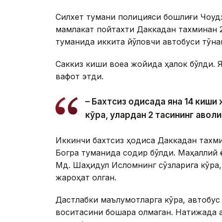
Силхет тумани полицияси бошлиғи Чоудҳ
мамлакат пойтахти Даккадан тахминан 
туманида иккита йўловчи автобуси тўқн
Саккиз киши воқеа жойида ҳалок бўлди.
вафот этди.
– Бахтсиз ҳодисада яна 14 киш
кўра, улардан 2 тасининг аҳволи
Иккинчи бахтсиз ҳодиса Даккадан тахм
Богра туманида содир бўлди. Маҳаллий 
Мд. Шаҳидул Исломнинг сўзларига кўра,
жароҳат олган.
Дастлабки маълумотларга кўра, автобус
воситасини бошқара олмаган. Натижада а