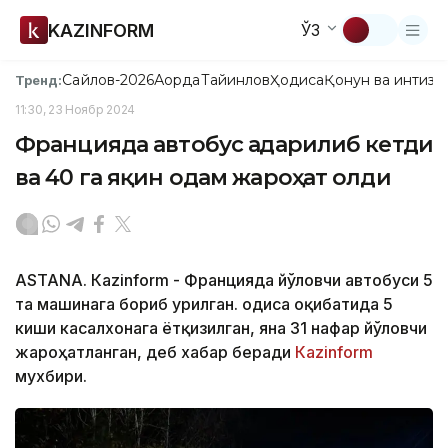
KAZINFORM
ЎЗ
Сайлов-2026
Ақорда
Тайинлов
Ҳодиса
Қонун ва интизо
Тренд:
11:30, 23 Ноябр 2024
Францияда автобус ағдарилиб кетди
ва 40 га яқин одам жароҳат олди
ASTANА. Кazinform - Францияда йўловчи автобуси 5
та машинага бориб урилган. Ҳодиса оқибатида 5
киши касалхонага ётқизилган, яна 31 нафар йўловчи
жароҳатланган, деб хабар беради
Кazinform
мухбири.