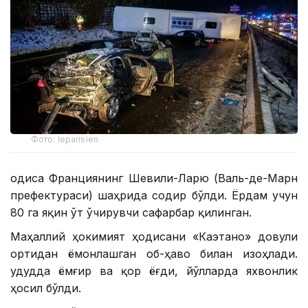
Фото: leparisien
Ҳодиса Франциянинг Шевили-Ларю (Валь-де-Марн
префектураси) шаҳрида содир бўлди. Ёрдам учун
80 га яқин ўт ўчирувчи сафарбар қилинган.
Маҳаллий ҳокимият ҳодисани «Каэтано» довули
ортидан ёмонлашган об-ҳаво билан изоҳлади.
Ҳудудда ёмғир ва қор ёғди, йўлларда яхвонлик
ҳосил бўлди.