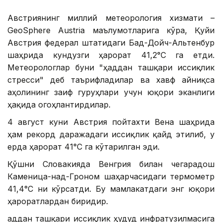
Австриянинг миллий метеорология хизмати –
GeoSphere Austria маълумотларига кўра, Қуйи
Австрия федерал штатидаги Бад-Дойч-Альтенбур
шаҳрида кундузги ҳарорат 41,2°С га етди.
Метеорологлар буни "ҳаддан ташқари иссиқлик
стресси" деб таърифладилар ва хавф айниқса
аҳолининг заиф гуруҳлари учун юқори эканлиги
ҳақида огоҳлантирдилар.
4 август куни Австрия пойтахти Вена шаҳрида
ҳам рекорд даражадаги иссиқлик қайд этилиб, у
ерда ҳарорат 41°С га кўтарилган эди.
Қўшни Словакияда Венгрия билан чегарадош
Каменица-над-Гроном шаҳарчасидаги термометр
41,4°С ни кўрсатди. Бу мамлакатдаги энг юқори
ҳароратлардан биридир.
Ҳаддан ташқари иссиқлик ҳудуд инфратузилмасига