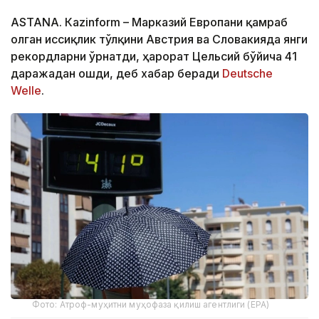
ASTANА. Кazinform – Марказий Европани қамраб
олган иссиқлик тўлқини Австрия ва Словакияда янги
рекордларни ўрнатди, ҳарорат Цельсий бўйича 41
даражадан ошди, деб хабар беради
Deutsche
Welle
.
Фото: Атроф-муҳитни муҳофаза қилиш агентлиги (EPA)