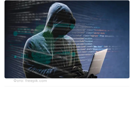
Фото: freepik.com
Ҳодиса тахминан 31 минг юридик шахсга таъсир
кўрсатди. Мутахассислар фирибгарлик ва
товламачилик хавфи ортиши ҳақида
огоҳлантирмоқда.
Лихтенштейн — Швейцария ва Австрия ўртасида