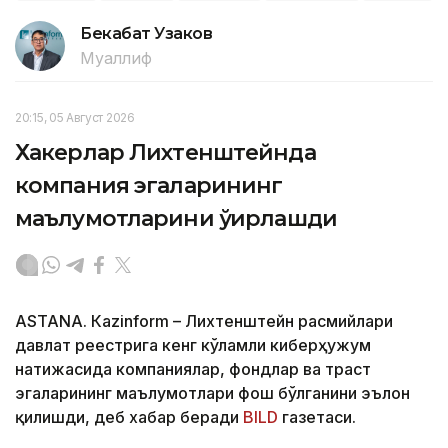
Бекабат Узаков
Муаллиф
20:15, 05 Август 2026
Хакерлар Лихтенштейнда
компания эгаларининг
маълумотларини ўғирлашди
ASTANА. Кazinform – Лихтенштейн расмийлари
давлат реестрига кенг кўламли киберҳужум
натижасида компаниялар, фондлар ва траст
эгаларининг маълумотлари фош бўлганини эълон
қилишди, деб хабар беради
BILD
газетаси.