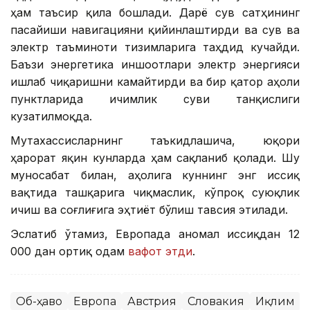
ҳам таъсир қила бошлади. Дарё сув сатҳининг
пасайиши навигацияни қийинлаштирди ва сув ва
электр таъминоти тизимларига таҳдид кучайди.
Баъзи энергетика иншоотлари электр энергияси
ишлаб чиқаришни камайтирди ва бир қатор аҳоли
пунктларида ичимлик суви танқислиги
кузатилмоқда.
Мутахассисларнинг таъкидлашича, юқори
ҳарорат яқин кунларда ҳам сақланиб қолади. Шу
муносабат билан, аҳолига куннинг энг иссиқ
вақтида ташқарига чиқмаслик, кўпроқ суюқлик
ичиш ва соғлиғига эҳтиёт бўлиш тавсия этилади.
Эслатиб ўтамиз, Европада аномал иссиқдан 12
000 дан ортиқ одам
вафот этди
.
Об-ҳаво
Европа
Австрия
Словакия
Иқлим