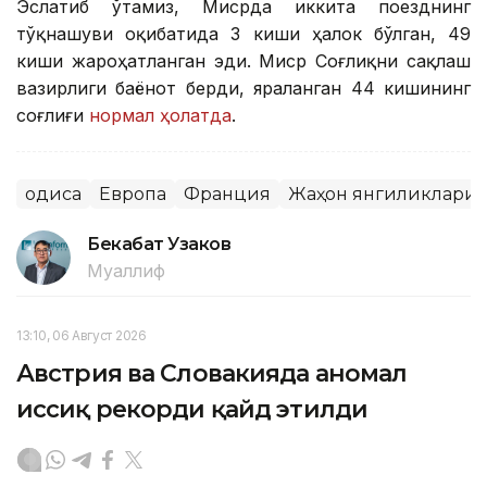
Эслатиб ўтамиз, Мисрда иккита поезднинг
тўқнашуви оқибатида 3 киши ҳалок бўлган, 49
киши жароҳатланган эди. Миср Соғлиқни сақлаш
вазирлиги баёнот берди, яраланган 44 кишининг
соғлиғи
нормал ҳолатда
.
Ҳодиса
Европа
Франция
Жаҳон янгиликлари
Бекабат Узаков
Муаллиф
13:10, 06 Август 2026
Австрия ва Словакияда аномал
иссиқ рекорди қайд этилди