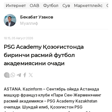
Интернет
ОАВ
Футбол
Сув
Маркетплейс
Сп
Бекабат Узаков
Муаллиф
16:15, 05 Август 2026
PSG Academy Қозоғистонда
биринчи расмий футбол
академиясини очади
ASTANА. Кazinform – Сентябрь ойида Астанада
машҳур француз клуби «Пари Сен-Жермен»нинг
расмий академияси – PSG Academy Kazakhstan
очилади. Шундай қилиб, Қозоғистон PSG