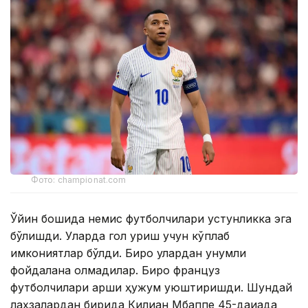
Фото: championat.com
Ўйин бошида немис футболчилари устунликка эга
бўлишди. Уларда гол уриш учун кўплаб
имкониятлар бўлди. Бироқ улардан унумли
фойдалана олмадилар. Бироқ француз
футболчилари қарши ҳужум уюштиришди. Шундай
лаҳзалардан бирида Килиан Мбаппе 45-дақиқада