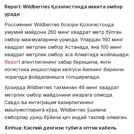
Report: Wildberries Қозоғистонда иккита омбор
қуради
Россиянинг Wildberries бозори Қозоғистонда
умумий майдони 260 минг квадрат метр бўлган
омбор мажмуаларини қурмоқда. Улардан 160 минг
квадрат метрлик омбор Астанада, яна 100 минг
квадрат метрлик омбор эса Алматида жойлашади.
Report
агентлигининг хабар беришича, янги
логистика иншоотлари келгуси йилнинг биринчи
чорагида фойдаланишга топширилади.
Ҳозирда Wildberries тахминан 46 минг квадрат
метрлик омбор майдонини ижарага олмоқда.
Савдо ва интеграция вазирлигининг
маълумотларига кўра, Wildberries қўшимча
омборлар қуриш бўйича ҳеч қандай таклиф олмаган.
Xinhuа: Каспий денгизи тубига оптик кабель