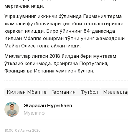
мерганлик қилди.
Учрашувнинг иккинчи бўлимида Германия терма
жамоаси футболчилари ҳисобни тенглаштиришга
ҳаракат қилишди. Бироқ ўйиннинг 84-дақиқасида
Килиан Мбаппе оширган тўпни унинг жамоадоши
Майкл Олисе голга айлантирди.
Миллатлар лигаси 2018 йилдан бери мунтазам
ўтказиб келинмоқда. Ҳозиргача Португалия,
Франция ва Испания чемпион бўлган.
Килиан Мбаппе
Германия
Футбол
Миллатлар 
Жарасқан Нұрыбаев
Муаллиф
10:00, 08 Август 2026