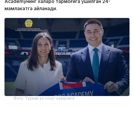
Academyнинг халқаро тармоғига қўшилган 24-
мамлакатга айланади.
Фото: Туризм ва спорт вазирлиги
Академиянинг биринчи ўқув маркази пойтахтдаги
Air Arena спорт мажмуасида жойлашган бўлади.
FIFА талабларига мувофиқ ёпиқ футбол майдони ёш