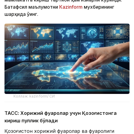
Батафсил маълумотни
Кazinform
мухбирининг
шарҳида ўқинг.
Коллаж: kazinform/ СИ
ТАСС: Хорижий фуқаролар учун Қозоғистонга
кириш пуллик бўлади
Қозоғистон хорижий фуқаролар ва фуқаролиги