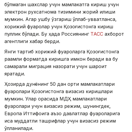
бўлмаган шахслар учун мамлакатга кириш учун
электрон рухсатнома тизимини жорий қилиши
мумкин. Агар ушбу ўзгариш қўллаб-қувватланса,
хорижий фуқаролар учун Қозоғистонга кириш
пуллик бўлади. Бу ҳақда Россиянинг
ТАСС
ахборот
агентлиги хабар берди.
Янги тартиб хорижий фуқароларга Қозоғистонга
рақамли форматда киришга имкон беради ва бу
самарали миграция назорати учун шароит
яратади.
Ҳозирда дунёнинг 50 дан ортиқ мамлакатлари
фуқаролари Қозоғистонга визасиз киришлари
мумкин. Улар орасида МДҲ мамлакатлари
фуқаролари учун визасиз режим, шунингдек,
Европа Иттифоқига аъзо давлатлар фуқароларига
қисқа муддатли ташрифлар учун визасиз режим
қўлланилади.