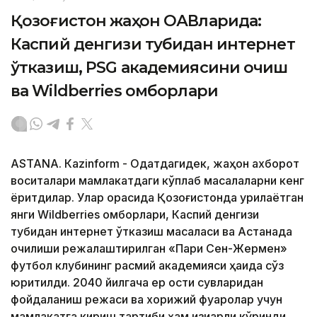
Қозоғистон жаҳон ОАВларида:
Каспий денгизи тубидан интернет
ўтказиш, PSG академиясини очиш
ва Wildberries омборлари
ASTANА. Кazinform - Одатдагидек, жаҳон ахборот
воситалари мамлакатдаги кўплаб масалаларни кенг
ёритдилар. Улар орасида Қозоғистонда қурилаётган
янги Wildberries омборлари, Каспий денгизи
тубидан интернет ўтказиш масаласи ва Астанада
очилиши режалаштирилган «Пари Сен-Жермен»
футбол клубининг расмий академияси ҳақида сўз
юритилди. 2040 йилгача ер ости сувларидан
фойдаланиш режаси ва хорижий фуқаролар учун
мамлакатга кириш тартиби ҳам қизиқарли кўринди.