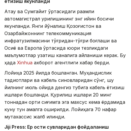
ётқизиш якунланди
Ақтау ва Сумгайит ўртасидаги рақамли
автомагистрал қурилишининг энг қийин босқичи
якунланди. Янги йўналиш Қозоғистон ва
Озарбайжоннинг телекоммуникация
инфратузилмасини тўғридан-тўғри боғлаши ва
Осиё ва Европа ўртасида юқори тезликдаги
маълумотлар узатиш каналига айланиши керак. Бу
ҳақда
Xinhua
ахборот агентлиги хабар берди.
Лойиҳа 2025 йилда бошланган. Муҳандислик
тадқиқотлари ва кабель синовларидан сўнг, шу
йилнинг июль ойида денгиз тубига кабель ётқизиш
ишлари бошланди. Қурилиш ишлари 20 минг
тоннадан ортиқ сиғимга эга махсус кема ёрдамида
куну тун амалга оширилди. Лойиҳага 70 нафар
мутахассис жалб қилинди.
Jiji Press: Ер ости сувларидан фойдаланиш