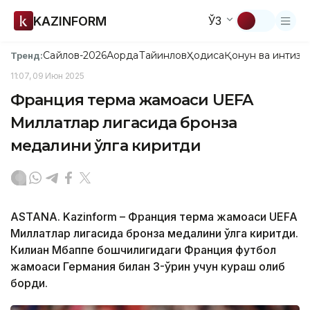
KAZINFORM
ЎЗ
Сайлов-2026
Ақорда
Тайинлов
Ҳодиса
Қонун ва интизо
Тренд:
11:07, 09 Июн 2025
Франция терма жамоаси UEFA
Миллатлар лигасида бронза
медалини қўлга киритди
ASTANA. Kazinform – Франция терма жамоаси UEFA
Миллатлар лигасида бронза медалини қўлга киритди.
Килиан Мбаппе бошчилигидаги Франция футбол
жамоаси Германия билан 3-ўрин учун кураш олиб
борди.