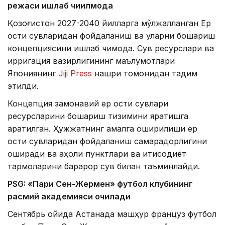
режаси ишлаб чиқилмоқда
Қозоғистон 2027-2040 йилларга мўлжалланган Ер
ости сувларидан фойдаланиш ва уларни бошқариш
концепциясини ишлаб чиқмоқда. Сув ресурслари ва
ирригация вазирлигининг маълумотлари
Япониянинг
Jiji Press
нашри томонидан тақдим
этилди.
Концепция замонавий ер ости сувлари
ресурсларини бошқариш тизимини яратишга
қаратилган. Ҳужжатнинг амалга оширилиши ер
ости сувларидан фойдаланиш самарадорлигини
оширади ва аҳоли пунктлари ва иқтисодиёт
тармоқларини барқарор сув билан таъминлайди.
PSG: «Пари Сен-Жермен» футбол клубининг
расмий академияси очилади
Сентябрь ойида Астанада машҳур француз футбол