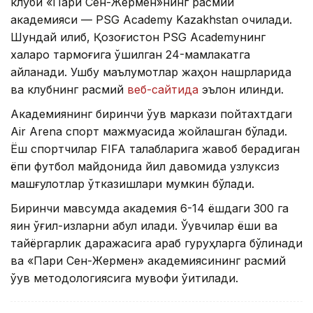
клуби «Пари Сен-Жермен»нинг расмий
академияси — PSG Academy Kazakhstan очилади.
Шундай қилиб, Қозоғистон PSG Academyнинг
халқаро тармоғига қўшилган 24-мамлакатга
айланади. Ушбу маълумотлар жаҳон нашрларида
ва клубнинг расмий
веб-сайтида
эълон қилинди.
Академиянинг биринчи ўқув маркази пойтахтдаги
Air Arena спорт мажмуасида жойлашган бўлади.
Ёш спортчилар FIFA талабларига жавоб берадиган
ёпиқ футбол майдонида йил давомида узлуксиз
машғулотлар ўтказишлари мумкин бўлади.
Биринчи мавсумда академия 6-14 ёшдаги 300 га
яқин ўғил-қизларни қабул қилади. Ўқувчилар ёши ва
тайёргарлик даражасига қараб гуруҳларга бўлинади
ва «Пари Сен-Жермен» академиясининг расмий
ўқув методологиясига мувофиқ ўқитилади.