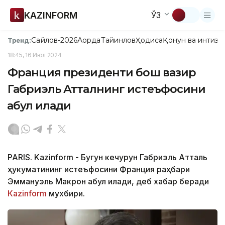
KAZINFORM
ЎЗ
Сайлов-2026
Ақорда
Тайинлов
Ҳодиса
Қонун ва интизо
Тренд:
18:45, 16 Июл 2024
Франция президенти бош вазир
Габриэль Атталнинг истеъфосини
қабул қилади
PARIS. Kazinform - Бугун кечқурун Габриэль Атталь
ҳукуматининг истеъфосини Франция раҳбари
Эммануэль Макрон қабул қилади, деб хабар беради
Кazinform
мухбири.