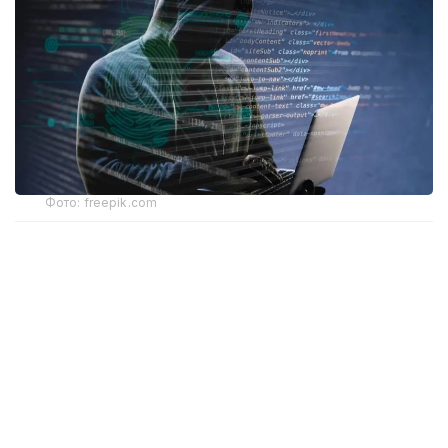
Фото: freepik.com
Ҳодиса тахминан 31 минг юридик шахсга таъсир
кўрсатди. Мутахассислар фирибгарлик ва
товламачилик хавфи ортиши ҳақида
огоҳлантирмоқда.
Лихтенштейн — Швейцария ва Австрия ўртасида
жойлашган, аҳолиси тахминан 41 минг киши
бўлган князлик. Мамлакат Европадаги энг йирик
молиявий марказлардан бири ҳисобланади. Бу