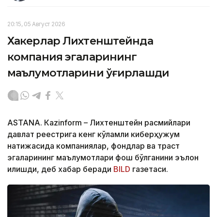
20:15, 05 Август 2026
Хакерлар Лихтенштейнда
компания эгаларининг
маълумотларини ўғирлашди
ASTANА. Кazinform – Лихтенштейн расмийлари
давлат реестрига кенг кўламли киберҳужум
натижасида компаниялар, фондлар ва траст
эгаларининг маълумотлари фош бўлганини эълон
қилишди, деб хабар беради
BILD
газетаси.