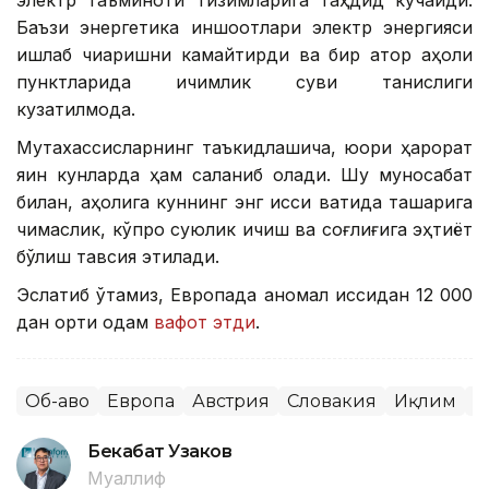
электр таъминоти тизимларига таҳдид кучайди.
Баъзи энергетика иншоотлари электр энергияси
ишлаб чиқаришни камайтирди ва бир қатор аҳоли
пунктларида ичимлик суви танқислиги
кузатилмоқда.
Мутахассисларнинг таъкидлашича, юқори ҳарорат
яқин кунларда ҳам сақланиб қолади. Шу муносабат
билан, аҳолига куннинг энг иссиқ вақтида ташқарига
чиқмаслик, кўпроқ суюқлик ичиш ва соғлиғига эҳтиёт
бўлиш тавсия этилади.
Эслатиб ўтамиз, Европада аномал иссиқдан 12 000
дан ортиқ одам
вафот этди
.
Об-ҳаво
Европа
Австрия
Словакия
Иқлим
Ж
Бекабат Узаков
Муаллиф