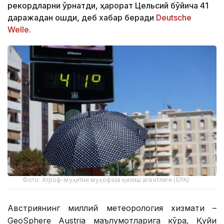
рекордларни ўрнатди, ҳарорат Цельсий бўйича 41
даражадан ошди, деб хабар беради
Deutsche
Welle
.
Фото: Атроф-муҳитни муҳофаза қилиш агентлиги (EPA)
Австриянинг миллий метеорология хизмати –
GeoSphere Austria маълумотларига кўра, Қуйи