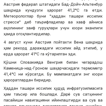
Австрия федерал штатидаги Бад-Дойч-Альтенбур
шаҳрида кундузги ҳарорат 41,2°С га етди.
Метеорологлар буни "ҳаддан ташқари иссиқлик
стресси" деб таърифладилар ва хавф айниқса
аҳолининг заиф гуруҳлари учун юқори эканлиги
ҳақида огоҳлантирдилар.
4 август куни Австрия пойтахти Вена шаҳрида
ҳам рекорд даражадаги иссиқлик қайд этилиб, у
ерда ҳарорат 41°С га кўтарилган эди.
Қўшни Словакияда Венгрия билан чегарадош
Каменица-над-Гроном шаҳарчасидаги термометр
41,4°С ни кўрсатди. Бу мамлакатдаги энг юқори
ҳароратлардан биридир.
Ҳаддан ташқари иссиқлик ҳудуд инфратузилмасига
ҳам таъсир қила бошлади. Дарё сув сатҳининг
пасайиши навигацияни қийинлаштирди ва сув ва