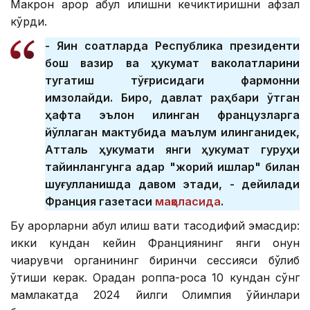
Макрон қарор қабул қилишни кечиктиришни афзал
кўрди.
- Яқин соатларда Республика президенти
бош вазир ва ҳукумат ваколатларини
тугатиш тўғрисидаги фармонни
имзолайди. Бироқ, давлат раҳбари ўтган
ҳафта эълон қилинган французларга
йўллаган мактубида маълум қилинганидек,
Атталь ҳукумати янги ҳукумат гуруҳи
тайинлангунга қадар "жорий ишлар" билан
шуғулланишда давом этади, - дейилади
Франция газетаси
мақоласида
.
Бу қарорларни қабул қилиш вақти тасодифий эмасдир:
икки кундан кейин Франциянинг янги қонун
чиқарувчи органининг биринчи сессияси бўлиб
ўтиши керак. Орадан роппа-роса 10 кундан сўнг
мамлакатда 2024 йилги Олимпия ўйинлари