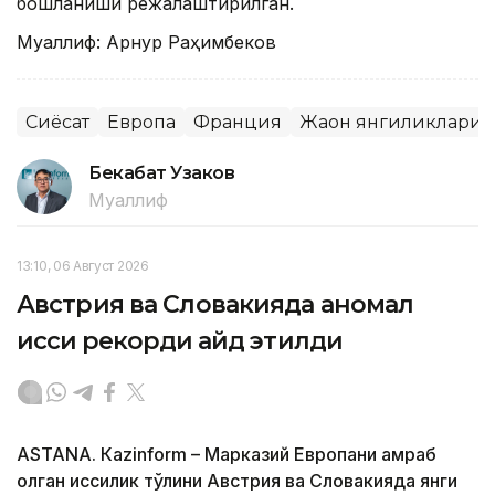
бошланиши режалаштирилган.
Муаллиф: Арнур Раҳимбеков
Сиёсат
Европа
Франция
Жаҳон янгиликлари
Бекабат Узаков
Муаллиф
13:10, 06 Август 2026
Австрия ва Словакияда аномал
иссиқ рекорди қайд этилди
ASTANА. Кazinform – Марказий Европани қамраб
олган иссиқлик тўлқини Австрия ва Словакияда янги