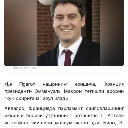
Фото: wikipedia
«Le Figaro» нашрининг ёзишича, Франция
президенти Эммануэль Макрон тегишли қарорни
“кун охиригача” қабул қилади.
Аввалроқ, Францияда парламент сайловларининг
иккинчи босқичи ўтганининг эртасигаёқ Г. Атталь
истеъфога чиқишини маълум қилган эди. Бироқ, Э.