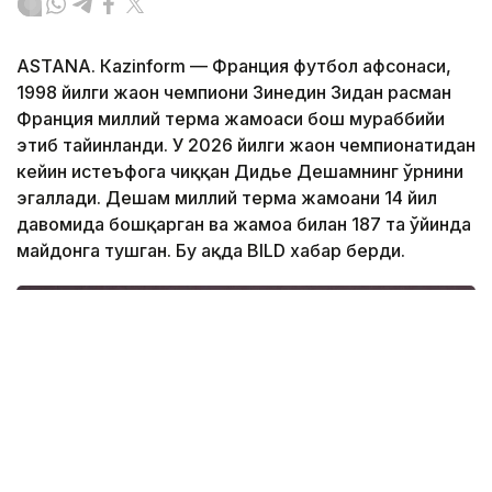
ASTANА. Кazinform — Франция футбол афсонаси,
1998 йилги жаҳон чемпиони Зинедин Зидан расман
Франция миллий терма жамоаси бош мураббийи
этиб тайинланди. У 2026 йилги жаҳон чемпионатидан
кейин истеъфога чиққан Дидье Дешамнинг ўрнини
эгаллади. Дешам миллий терма жамоани 14 йил
давомида бошқарган ва жамоа билан 187 та ўйинда
майдонга тушган. Бу ҳақда BILD хабар берди.