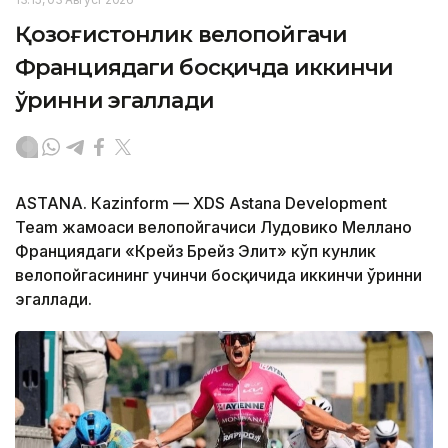
Қозоғистонлик велопойгачи
Франциядаги босқичда иккинчи
ўринни эгаллади
ASTANА. Кazinform — XDS Astana Development
Team жамоаси велопойгачиси Лудовико Меллано
Франциядаги «Крейз Брейз Элит» кўп кунлик
велопойгасининг учинчи босқичида иккинчи ўринни
эгаллади.