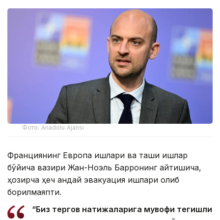
Фото: Anadolu Ajansı
Франциянинг Европа ишлари ва ташқи ишлар
бўйича вазири Жан-Ноэль Барронинг айтишича,
ҳозирча ҳеч қандай эвакуация ишлари олиб
борилмаяпти.
“Биз тергов натижаларига мувофиқ тегишли