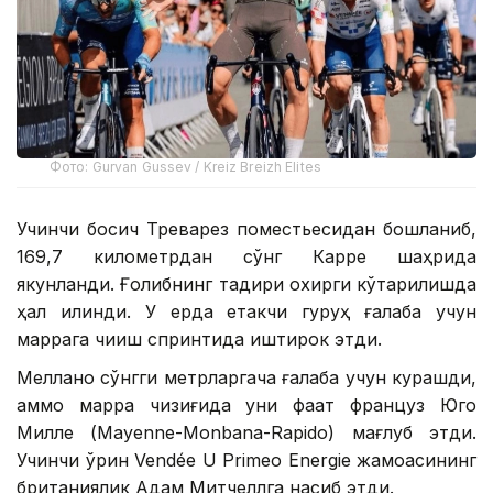
Фото: Gurvan Gussev / Kreiz Breizh Elites
Учинчи босқич Треварез поместьесидан бошланиб,
169,7 километрдан сўнг Карре шаҳрида
якунланди. Ғолибнинг тақдири охирги кўтарилишда
ҳал қилинди. У ерда етакчи гуруҳ ғалаба учун
маррага чиқиш спринтида иштирок этди.
Меллано сўнгги метрларгача ғалаба учун курашди,
аммо марра чизиғида уни фақат француз Юго
Милле (Mayenne-Monbana-Rapido) мағлуб этди.
Учинчи ўрин Vendée U Primeo Energie жамоасининг
британиялик Адам Митчеллга насиб этди.