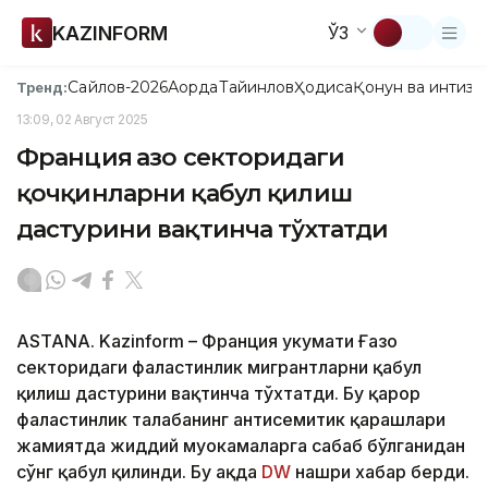
KAZINFORM
ЎЗ
Сайлов-2026
Ақорда
Тайинлов
Ҳодиса
Қонун ва интизо
Тренд:
13:09, 02 Август 2025
Франция Ғазо секторидаги
қочқинларни қабул қилиш
дастурини вақтинча тўхтатди
ASTANA. Kazinform – Франция ҳукумати Ғазо
секторидаги фаластинлик мигрантларни қабул
қилиш дастурини вақтинча тўхтатди. Бу қарор
фаластинлик талабанинг антисемитик қарашлари
жамиятда жиддий муҳокамаларга сабаб бўлганидан
сўнг қабул қилинди. Бу ҳақда
DW
нашри хабар берди.