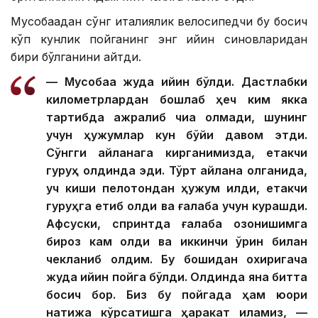
Мусобақадан сўнг италиялик велосипедчи бу босқич
кўп кунлик пойганинг энг қийин синовларидан
бири бўлганини айтди.
— Мусобақа жуда қийин бўлди. Дастлабки
километрлардан бошлаб ҳеч ким якка
тартибда ажралиб чиқа олмади, шунинг
учун ҳужумлар кун бўйи давом этди.
Сўнгги айланага кирганимизда, етакчи
гуруҳ олдинда эди. Тўрт айлана қолганида,
уч киши пелотондан ҳужум қилди, етакчи
гуруҳга етиб олди ва ғалаба учун курашди.
Афсуски, спринтда ғалаба қозонишимга
бироз кам қолди ва иккинчи ўрин билан
чекланиб қолдим. Бу бошидан охиригача
жуда қийин пойга бўлди. Олдинда яна битта
босқич бор. Биз бу пойгада ҳам юқори
натижа кўрсатишга ҳаракат қиламиз, —