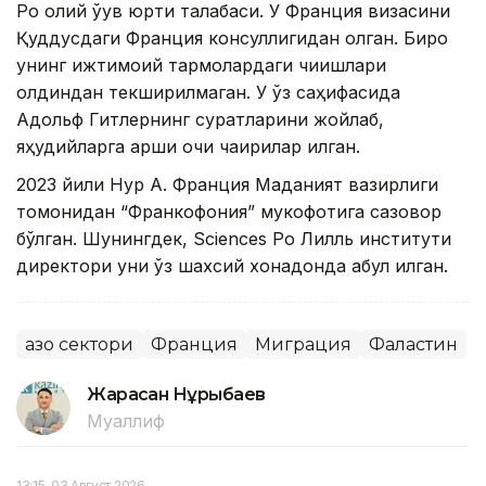
Po олий ўқув юрти талабаси. У Франция визасини
Қуддусдаги Франция консуллигидан олган. Бироқ
унинг ижтимоий тармоқлардаги чиқишлари
олдиндан текширилмаган. У ўз саҳифасида
Адольф Гитлернинг суратларини жойлаб,
яҳудийларга қарши очиқ чақириқлар қилган.
2023 йили Нур А. Франция Маданият вазирлиги
томонидан “Франкофония” мукофотига сазовор
бўлган. Шунингдек, Sciences Po Лилль институти
директори уни ўз шахсий хонадонда қабул қилган.
Ғазо сектори
Франция
Миграция
Фаластин
Жарасқан Нұрыбаев
Муаллиф
13:15, 03 Август 2026