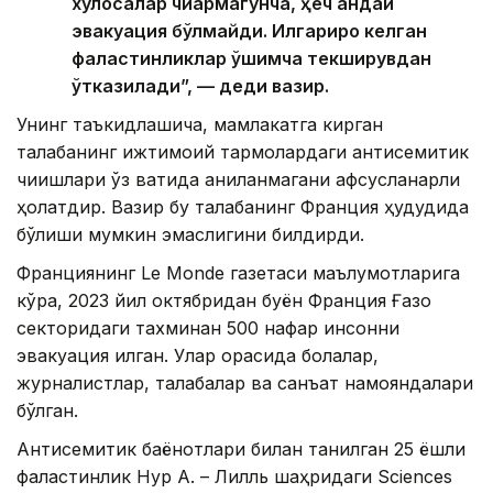
хулосалар чиқармагунча, ҳеч қандай
эвакуация бўлмайди. Илгарироқ келган
фаластинликлар қўшимча текширувдан
ўтказилади”, — деди вазир.
Унинг таъкидлашича, мамлакатга кирган
талабанинг ижтимоий тармоқлардаги антисемитик
чиқишлари ўз вақтида аниқланмагани афсусланарли
ҳолатдир. Вазир бу талабанинг Франция ҳудудида
бўлиши мумкин эмаслигини билдирди.
Франциянинг Le Monde газетаси маълумотларига
кўра, 2023 йил октябридан буён Франция Ғазо
секторидаги тахминан 500 нафар инсонни
эвакуация қилган. Улар орасида болалар,
журналистлар, талабалар ва санъат намояндалари
бўлган.
Антисемитик баёнотлари билан танилган 25 ёшли
фаластинлик Нур А. – Лилль шаҳридаги Sciences