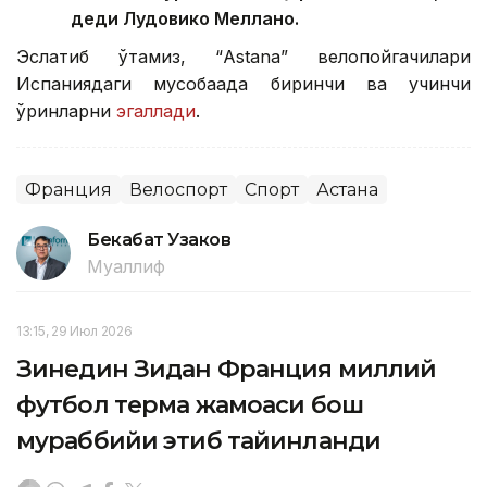
деди Лудовико Меллано.
Эслатиб ўтамиз, “Аstana” велопойгачилари
Испаниядаги мусобақада биринчи ва учинчи
ўринларни
эгаллади
.
Франция
Велоспорт
Спорт
Астана
Бекабат Узаков
Муаллиф
13:15, 29 Июл 2026
Зинедин Зидан Франция миллий
футбол терма жамоаси бош
мураббийи этиб тайинланди