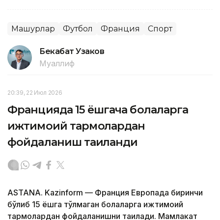
Машҳурлар
Футбол
Франция
Спорт
Бекабат Узаков
Муаллиф
20:39, 22 Июл 2026
Францияда 15 ёшгача болаларга
ижтимоий тармоқлардан
фойдаланиш тақиқланди
ASTANA. Kazinform — Франция Европада биринчи
бўлиб 15 ёшга тўлмаган болаларга ижтимоий
тармоқлардан фойдаланишни тақиқлади. Мамлакат