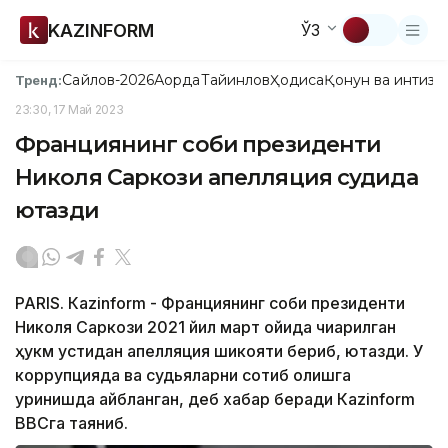
KAZINFORM
ЎЗ
Сайлов-2026
Ақорда
Тайинлов
Ҳодиса
Қонун ва интизо
Тренд:
23:30, 17 Май 2023
Франциянинг собиқ президенти
Николя Саркози апелляция судида
ютқазди
PARIS. Кazinform - Франциянинг собиқ президенти
Николя Саркози 2021 йил март ойида чиқарилган
ҳукм устидан апелляция шикояти бериб, ютқазди. У
коррупцияда ва судьяларни сотиб олишга
уринишда айбланган, деб хабар беради Кazinform
BBCга таяниб.