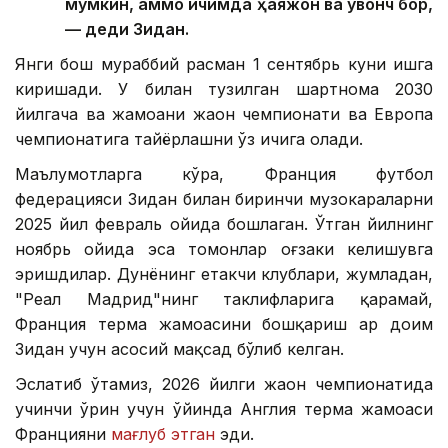
мумкин, аммо ичимда ҳаяжон ва қувонч бор,
— деди Зидан.
Янги бош мураббий расман 1 сентябрь куни ишга
киришади. У билан тузилган шартнома 2030
йилгача ва жамоани жаҳон чемпионати ва Европа
чемпионатига тайёрлашни ўз ичига олади.
Маълумотларга кўра, Франция футбол
федерацияси Зидан билан биринчи музокараларни
2025 йил февраль ойида бошлаган. Ўтган йилнинг
ноябрь ойида эса томонлар оғзаки келишувга
эришдилар. Дунёнинг етакчи клублари, жумладан,
"Реал Мадрид"нинг таклифларига қарамай,
Франция терма жамоасини бошқариш ҳар доим
Зидан учун асосий мақсад бўлиб келган.
Эслатиб ўтамиз, 2026 йилги жаҳон чемпионатида
учинчи ўрин учун ўйинда Англия терма жамоаси
Францияни
мағлуб этган
эди.