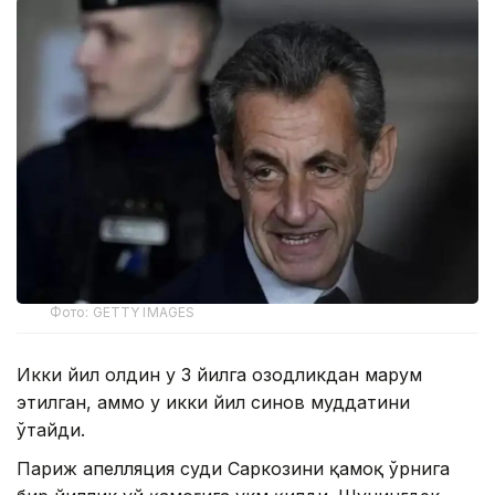
Фото: GETTY IMAGES
Икки йил олдин у 3 йилга озодликдан маҳрум
этилган, аммо у икки йил синов муддатини
ўтайди.
Париж апелляция суди Саркозини қамоқ ўрнига