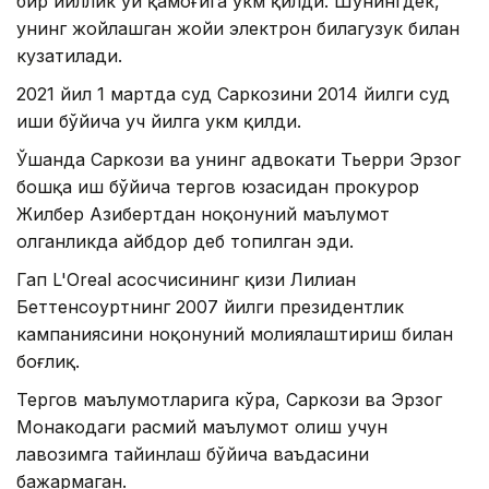
бир йиллик уй қамоғига ҳукм қилди. Шунингдек,
унинг жойлашган жойи электрон билагузук билан
кузатилади.
2021 йил 1 мартда суд Саркозини 2014 йилги суд
иши бўйича уч йилга ҳукм қилди.
Ўшанда Саркози ва унинг адвокати Тьерри Эрзог
бошқа иш бўйича тергов юзасидан прокурор
Жилбер Азибертдан ноқонуний маълумот
олганликда айбдор деб топилган эди.
Гап L'Oreal асосчисининг қизи Лилиан
Беттенcоуртнинг 2007 йилги президентлик
кампаниясини ноқонуний молиялаштириш билан
боғлиқ.
Тергов маълумотларига кўра, Саркози ва Эрзог
Монакодаги расмий маълумот олиш учун
лавозимга тайинлаш бўйича ваъдасини
бажармаган.