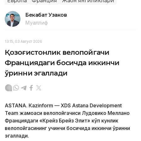
Европа
Франция
Жаҳон янгиликлари
Бекабат Узаков
Муаллиф
13:15, 03 Август 2026
Қозоғистонлик велопойгачи
Франциядаги босқичда иккинчи
ўринни эгаллади
ASTANА. Кazinform — XDS Astana Development
Team жамоаси велопойгачиси Лудовико Меллано
Франциядаги «Крейз Брейз Элит» кўп кунлик
велопойгасининг учинчи босқичида иккинчи ўринни
эгаллади.