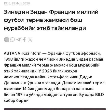
13:15, 29 Июл 2026
Зинедин Зидан Франция миллий
футбол терма жамоаси бош
мураббийи этиб тайинланди
ASTANА. Кazinform — Франция футбол афсонаси,
1998 йилги жаҳон чемпиони Зинедин Зидан расман
Франция миллий терма жамоаси бош мураббийи
этиб тайинланди. У 2026 йилги жаҳон
чемпионатидан кейин истеъфога чиққан Дидье
Дешамнинг ўрнини эгаллади. Дешам миллий терма
жамоани 14 йил давомида бошқарган ва жамоа
билан 187 та ўйинда майдонга тушган. Бу ҳақда BILD
хабар берди.