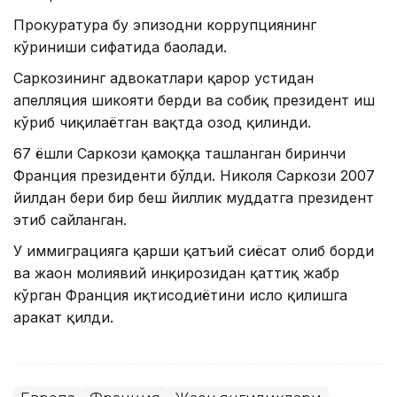
Прокуратура бу эпизодни коррупциянинг
кўриниши сифатида баҳолади.
Саркозининг адвокатлари қарор устидан
апелляция шикояти берди ва собиқ президент иш
кўриб чиқилаётган вақтда озод қилинди.
67 ёшли Саркози қамоққа ташланган биринчи
Франция президенти бўлди. Николя Саркози 2007
йилдан бери бир беш йиллик муддатга президент
этиб сайланган.
У иммиграцияга қарши қатъий сиёсат олиб борди
ва жаҳон молиявий инқирозидан қаттиқ жабр
кўрган Франция иқтисодиётини ислоҳ қилишга
ҳаракат қилди.