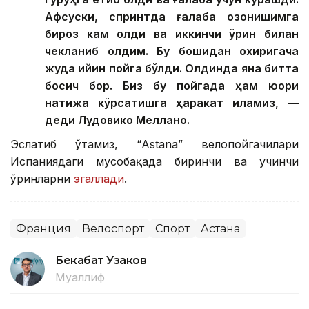
Афсуски, спринтда ғалаба қозонишимга
бироз кам қолди ва иккинчи ўрин билан
чекланиб қолдим. Бу бошидан охиригача
жуда қийин пойга бўлди. Олдинда яна битта
босқич бор. Биз бу пойгада ҳам юқори
натижа кўрсатишга ҳаракат қиламиз, —
деди Лудовико Меллано.
Эслатиб ўтамиз, “Аstana” велопойгачилари
Испаниядаги мусобақада биринчи ва учинчи
ўринларни
эгаллади
.
Франция
Велоспорт
Спорт
Астана
Бекабат Узаков
Муаллиф