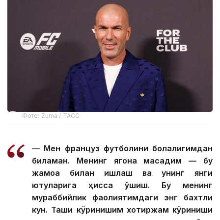
Фото: Zuma / ТАСС
— Мен француз футболини болалигимдан
биламан. Менинг ягона мақсадим — бу
жамоа билан ишлаш ва унинг янги
ютуқларига ҳисса қўшиш. Бу менинг
мураббийлик фаолиятимдаги энг бахтли
кун. Ташқи кўринишим хотиржам кўриниши