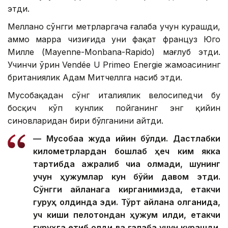
этди.
Меллано сўнгги метрларгача ғалаба учун курашди,
аммо марра чизиғида уни фақат француз Юго
Милле (Mayenne-Monbana-Rapido) мағлуб этди.
Учинчи ўрин Vendée U Primeo Energie жамоасининг
британиялик Адам Митчеллга насиб этди.
Мусобақадан сўнг италиялик велосипедчи бу
босқич кўп кунлик пойганинг энг қийин
синовларидан бири бўлганини айтди.
— Мусобақа жуда қийин бўлди. Дастлабки
километрлардан бошлаб ҳеч ким якка
тартибда ажралиб чиқа олмади, шунинг
учун ҳужумлар кун бўйи давом этди.
Сўнгги айланага кирганимизда, етакчи
гуруҳ олдинда эди. Тўрт айлана қолганида,
уч киши пелотондан ҳужум қилди, етакчи
гуруҳга етиб олди ва ғалаба учун курашди.