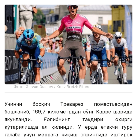
Фото: Gurvan Gussev / Kreiz Breizh Elites
Учинчи босқич Треварез поместьесидан
бошланиб, 169,7 километрдан сўнг Карре шаҳрида
якунланди. Ғолибнинг тақдири охирги
кўтарилишда ҳал қилинди. У ерда етакчи гуруҳ
ғалаба учун маррага чиқиш спринтида иштирок