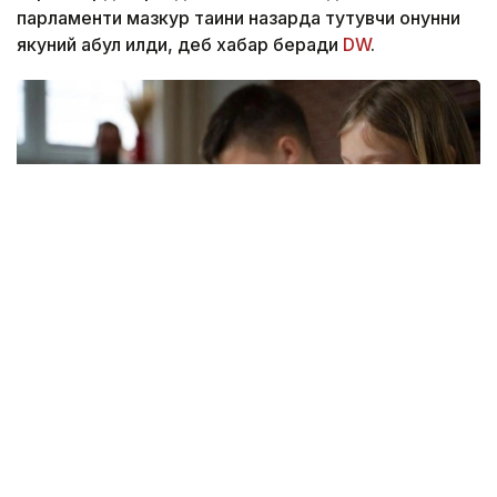
парламенти мазкур тақиқни назарда тутувчи қонунни
якуний қабул қилди, деб хабар беради
DW
.
Фото: Freepik
Янги қоида 1 сентябрдан кучга киради.
Шу тариқа Франция Европада бундай тақиқни