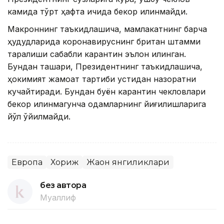
камида тўрт ҳафта ичида бекор қилинмайди.
Макроннинг таъкидлашича, мамлакатнинг барча
ҳудудларида коронавируснинг британ штамми
тарқалиши сабабли карантин эълон қилинган.
Бундан ташқари, Президентнинг таъкидлашича,
ҳокимият жамоат тартиби устидан назоратни
кучайтиради. Бундан буён карантин чекловлари
бекор қилинмагунча одамларнинг йиғилишларига
йўл қўйилмайди.
Европа
Хориж
Жаҳон янгиликлари
без автора
Муаллиф