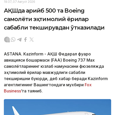
19:37, 07 Август 2026
АҚШда қарийб 500 та Boeing
самолёти эҳтимолий ёриқлар
сабабли текширувдан ўтказилади
ASTANA. Kazinform - АҚШ Федерал фуқаро
авиацияси бошқармаси (FAA) Boeing 737 Max
самолётларининг юзлаб намунасини фюзеляжда
эҳтимолий ёриқлар мавжудлиги сабабли
текширишни буюрди, деб хабар беради Kazinform
агентлигининг Вашингтондаги мухбири
Fox
Business
'га таяниб.