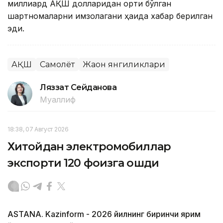
миллиард АҚШ долларидан ортиқ бўлган
шартномаларни имзолагани ҳақида хабар берилган
эди.
АҚШ
Самолёт
Жаҳон янгиликлари
Ляззат Сейданова
Муаллиф
18:38, 07 Август 2026
Хитойдан электромобиллар
экспорти 120 фоизга ошди
ASTANA. Kazinform - 2026 йилнинг биринчи ярим