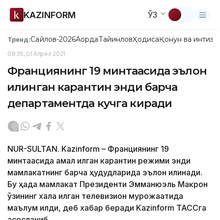
KAZINFORM
ЎЗ
Сайлов-2026
Ақорда
Тайинлов
Ҳодиса
Қонун ва интизо
Тренд:
09:35, 01 Апрел 2021
Франциянинг 19 минтақасида эълон
қилинган карантин энди барча
департаментда кучга киради
NUR-SULTAN. Kazinform – Франциянинг 19
минтақасида амал қилган карантин режими энди
мамлакатнинг барча ҳудудларида эълон қилинади.
Бу ҳақда мамлакат Президенти Эмманюэль Макрон
ўзининг халққа қилган телевизион мурожаатида
маълум қилди, деб хабар беради Kazinform ТАССга
асосланиб.