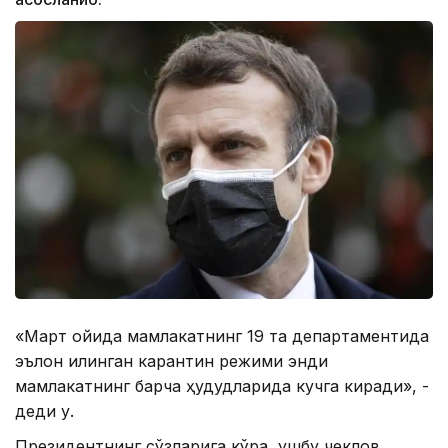
«Март ойида мамлакатнинг 19 та департаментида
эълон қилинган карантин режими энди
мамлакатнинг барча ҳудудларида кучга киради», -
деди у.
Президентнинг сўзларига кўра, ушбу чеклов