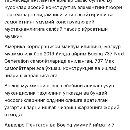
тасмасида аниқланган ёриқлар сабаб бўлган. Бу
нуқсонлар асосий конструктив элементнинг юқори
юкламаларга чидамлилигини пасайтириши ва
самолётнинг умумий конструкциявий
мустаҳкамлигига салбий таъсир кўрсатиши
мумкин.
Америка корпорацияси маълум қилишича, мазкур
муаммо илк бор 2019 йилда айрим Boeing 737 Next
Generation самолётларида аниқланган. 737 Max
самолётлари эса ўхшаш конструкция ва ишлаб
чиқариш жараёнига эга.
Boeing муаммонинг асл сабабини аниқлаш учун
муҳандислик таҳлилини ўтказди ва бундай
носозликларнинг олдини олишга қаратилган
ўзгартишларни ишлаб чиқариш жараёнига жорий
этмоқда.
Аввалроқ Пентагон ва Boeing умумий қиймати 7