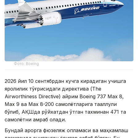
Фото: Boeing
2026 йил 10 сентябрдан кучга кирадиган учишга
яроқлилик тўғрисидаги директива (The
Airworthiness Directive) айрим Boeing 737 Max 8,
Max 9 ва Max 8-200 самолётларига тааллуқли
бўлиб, АҚШда рўйхатдан ўтган тахминан 471 та
самолётни қамраб олади.
Бундай қарорга фюзеляж қопламаси ва маҳкамлаш