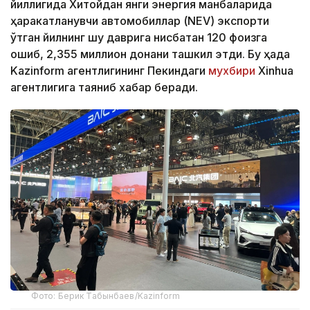
йиллигида Хитойдан янги энергия манбаларида
ҳаракатланувчи автомобиллар (NEV) экспорти
ўтган йилнинг шу даврига нисбатан 120 фоизга
ошиб, 2,355 миллион донани ташкил этди. Бу ҳақда
Kazinform агентлигининг Пекиндаги
мухбири
Xinhua
агентлигига таяниб хабар беради.
Фото: Берик Табынбаев/Kazinform