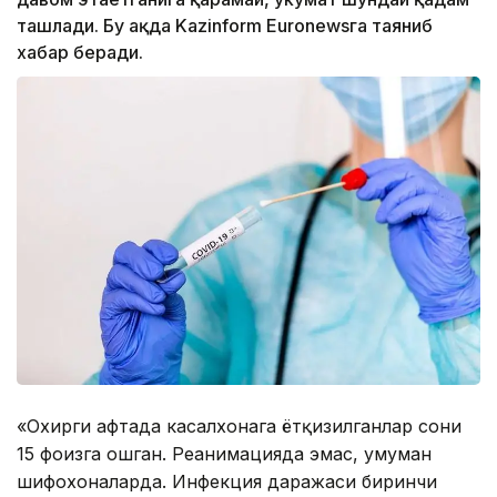
ташлади. Бу ҳақда Kazinform Euronewsга таяниб
хабар беради.
«Охирги ҳафтада касалхонага ётқизилганлар сони
15 фоизга ошган. Реанимацияда эмас, умуман
шифохоналарда. Инфекция даражаси биринчи