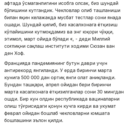
ҳафтада ўсмаганлигини ҳисобга олсак, биз шундай
бўлишини кутгандик. Чекловлар олиб ташланиши
билан яқин келажакда мусбат тестлар сони янада
ошади. Шундай қилиб, биз касалхонага ётқизиш
кўпайишини кутмоқдамиз ва энг юқори чўққи,
эҳтимол, март ойида бўлади «, - деди Миллий
соғлиқни сақлаш институти ходими Сюзан ван
ден Хоф.
Францияда пандемиянинг бутун даври учун
антирекорд янгиланди. У ерда биринчи марта
кунига 500 000 дан ортиқ янги ҳолат аниқланди.
Бундан ташқари, апрел ойидан бери биринчи
марта касалхонага ётқизилганлар сони 30 мингдан
ошди. Бир кун олдин республикада вациналарни
олиш тўғрисидаги қонун кучга кирди ва ҳукумат
феврал ойидан бошлаб чекловларни юмшата
бошлашини эълон қилди.