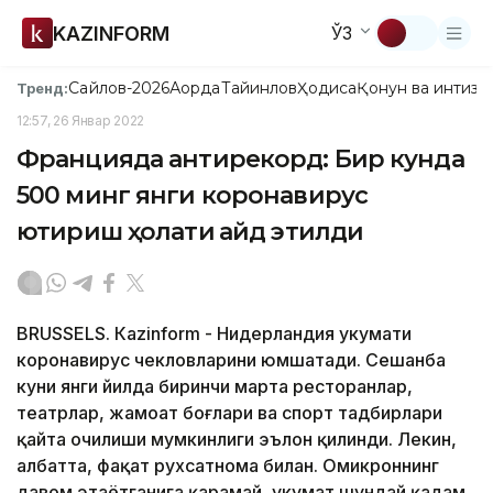
KAZINFORM
ЎЗ
Сайлов-2026
Ақорда
Тайинлов
Ҳодиса
Қонун ва интизо
Тренд:
12:57, 26 Январ 2022
Францияда антирекорд: Бир кунда
500 минг янги коронавирус
юқтириш ҳолати қайд этилди
BRUSSELS. Кazinform - Нидерландия ҳукумати
коронавирус чекловларини юмшатади. Сешанба
куни янги йилда биринчи марта ресторанлар,
театрлар, жамоат боғлари ва спорт тадбирлари
қайта очилиши мумкинлиги эълон қилинди. Лекин,
албатта, фақат рухсатнома билан. Омикроннинг
давом этаётганига қарамай, ҳукумат шундай қадам