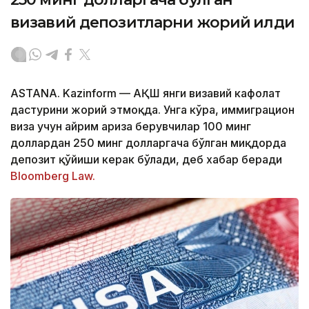
визавий депозитларни жорий қилди
ASTANA. Kazinform — АҚШ янги визавий кафолат
дастурини жорий этмоқда. Унга кўра, иммиграцион
виза учун айрим ариза берувчилар 100 минг
доллардан 250 минг долларгача бўлган миқдорда
депозит қўйиши керак бўлади, деб хабар беради
Bloomberg Law.