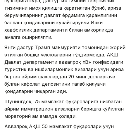
сўзларига кўра, дастур ижтимоий хавфсизлик
тизимини ҳимоя қилишга қаратилган бўлиб, ариза
берувчиларнинг давлат ёрдамига қарамлигини
баҳолаш қоидаларини кучайтирувчи Ички
хавфсизлик департаменти билан ҳамкорликда
амалга ошириляпти.
Янги дастур Трамп маъмурияти томонидан жорий
этилган бошқа чекловларни тўлдирмоқда. АҚШ
Давлат департаменти аввалроқ «B» тоифасидаги
туристик ва ишбилармонлик визалари учун ариза
берган айрим шахслардан 20 минг долларгача
бўлган кафолат депозитини талаб қилувчи
қоидаларни чиқарган эди.
Шунингдек, 75 мамлакат фуқароларига нисбатан
айрим иммиграцион визаларни беришга қўйилган
мораторий ҳам амалда қолади.
Аввалроқ АҚШ 50 мамлакат фуқаролари учун