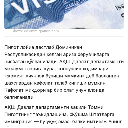
Фото: coximmigration.com
Пилот лойиҳа дастлаб Доминикан
Республикасидан келган ариза берувчиларга
нисбатан қўлланилади. АҚШ Давлат департаменти
маълумотларига кўра, консуллик ходимлари
«жамият учун юк бўлиши мумкин» деб баҳоланган
шахслардан кафолат талаб қилиши мумкин.
Кафолат миқдори ҳар бир ҳолат учун алоҳида
белгиланади.
АҚШ Давлат департаменти вакили Томми
Пиготтнинг таъкидлашича, «Қўшма Штатларга
иммиграция — бу ҳуқуқ эмас, балки имтиёз». Унинг