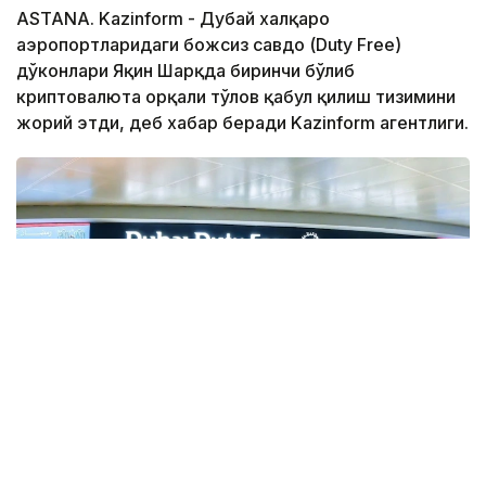
ASTANA. Kazinform - Дубай халқаро
аэропортларидаги божсиз савдо (Duty Free)
дўконлари Яқин Шарқда биринчи бўлиб
криптовалюта орқали тўлов қабул қилиш тизимини
жорий этди, деб хабар беради Kazinform агентлиги.
Фото: Gulf Business