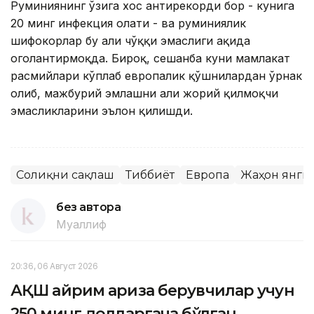
Руминиянинг ўзига хос антирекорди бор - кунига
20 минг инфекция ҳолати - ва руминиялик
шифокорлар бу ҳали чўққи эмаслиги ҳақида
огоҳлантирмоқда. Бироқ, сешанба куни мамлакат
расмийлари кўплаб европалик қўшнилардан ўрнак
олиб, мажбурий эмлашни ҳали жорий қилмоқчи
эмасликларини эълон қилишди.
Соғлиқни сақлаш
Тиббиёт
Европа
Жаҳон янги
без автора
Муаллиф
20:36, 06 Август 2026
АҚШ айрим ариза берувчилар учун
250 минг долларгача бўлган