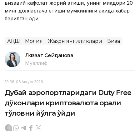
визавий кафолат жорий этиши, унинг миқдори 20
минг долларгача етиши мумкинлиги ҳақида хабар
берилган эди.
АҚШ
Молия
Жаҳон янгиликлари
Виза
Ляззат Сейданова
Муаллиф
19:38, 06 Август 2026
Дубай аэропортларидаги Duty Free
дўконлари криптовалюта орқали
тўловни йўлга қўйди