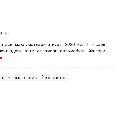
дона.
митаси маълумотларига кўра, 2026 йил 1 январь
анишдаги қаттиқ қопламали автомобиль йўллари
ан
.
втомобилсозлик
Ўзбекистон