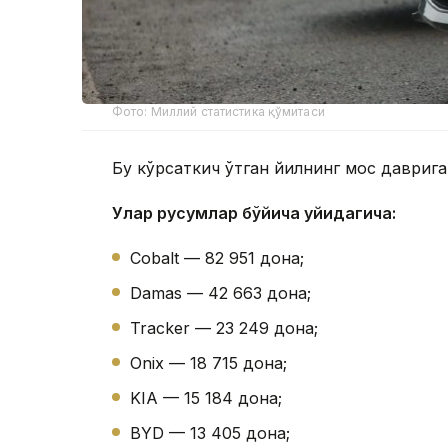
Фото: Миллий статистика қўмитаси
Бу кўрсаткич ўтган йилнинг мос даврига
Улар русумлар бўйича қуйидагича:
Cobalt — 82 951 дона;
Damas — 42 663 дона;
Tracker — 23 249 дона;
Onix — 18 715 дона;
KIA — 15 184 дона;
BYD — 13 405 дона;