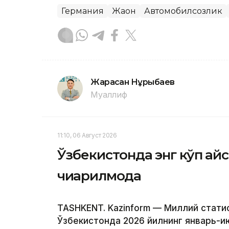
Германия
Жаҳон
Автомобилсозлик
Жарасқан Нұрыбаев
Муаллиф
11:10, 06 Август 2026
Ўзбекистонда энг кўп қа
чиқарилмоқда
TASHKENT. Kazinform — Миллий стати
Ўзбекистонда 2026 йилнинг январь-и