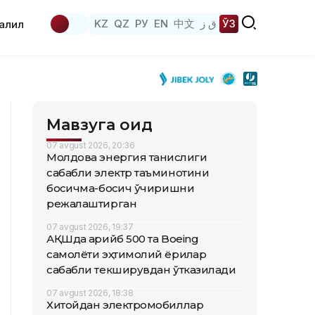
KZ
QZ
РУ
EN
中文
ق ز
ЎЗ
аҳлил
Мавзуга оид
07 avgust 2026, 20:36
Молдова энергия танқислиги
сабабли электр таъминотини
босқичма-босқич ўчиришни
режалаштирган
07 avgust 2026, 19:37
АҚШда қарийб 500 та Boeing
самолёти эҳтимолий ёриқлар
сабабли текширувдан ўтказилади
07 avgust 2026, 18:38
Хитойдан электромобиллар