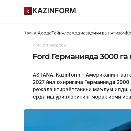
KAZINFORM
Ақорда
Тайинлов
Ҳодиса
Қонун ва интизом
Ко
Тренд:
15:44, 21 Ноябр 2024
Ford Германияда 3000 га 
ASTANA. Kazinform – Американинг авт
2027 йил охиригача Германияда 2900 
режалаштираётганини маълум қилди. 
ерда иш ўринларининг чорак қисми қис