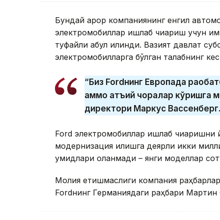
Бундай қарор компаниянинг енгил автом
электромобиллар ишлаб чиқариш учун қимм
туфайли қабул қилинди. Вазият давлат с
электромобилларга бўлган талабнинг ке
“Биз Fordнинг Европада рақоба
аммо қатъий чоралар кўришга 
директори Маркус Вассенберг
Ford электромобиллар ишлаб чиқаришни й
модернизация қилишга деярли икки милл
умидлари оқланмади – янги моделлар сот
Молия етишмаслиги компания раҳбарлари
Fordнинг Германиядаги раҳбари Мартин 