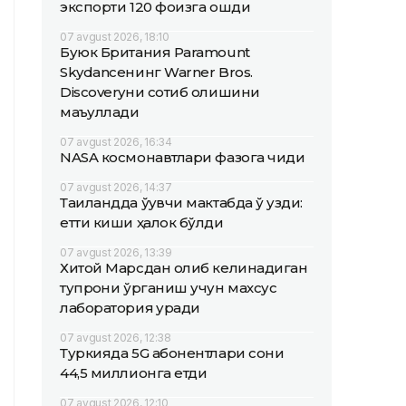
экспорти 120 фоизга ошди
07 avgust 2026, 18:10
Буюк Британия Paramount
Skydanceнинг Warner Bros.
Discoveryни сотиб олишини
маъқуллади
07 avgust 2026, 16:34
NASA космонавтлари фазога чиқди
07 avgust 2026, 14:37
Таиландда ўқувчи мактабда ўқ узди:
етти киши ҳалок бўлди
07 avgust 2026, 13:39
Хитой Марсдан олиб келинадиган
тупроқни ўрганиш учун махсус
лаборатория қуради
07 avgust 2026, 12:38
Туркияда 5G абонентлари сони
44,5 миллионга етди
07 avgust 2026, 12:10