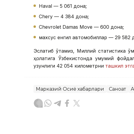
Haval — 5 061 дона;
Chery — 4 384 дона;
Chevrolet Damas Move — 600 дона;
махсус енгил автомобиллар — 29 582 
Эслатиб ўтамиз, Миллий статистика қў
ҳолатига Ўзбекистонда умумий фойдал
узунлиги 42 054 километрни
ташкил этг
Марказий Осиё хабарлари
Саноат
А
Бекабат Узаков