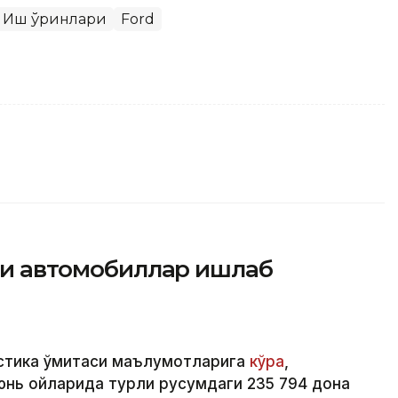
Иш ўринлари
Ford
йси автомобиллар ишлаб
стика қўмитаси маълумотларига
кўра
,
юнь ойларида турли русумдаги 235 794 дона