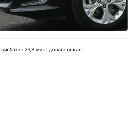
 нисбатан 26,8 минг донага ошган.