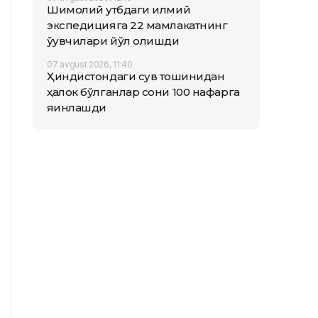
Шимолий қутбдаги илмий
экспедицияга 22 мамлакатнинг
ўқувчилари йўл олишди
07 avgust 2026, 11:40
Ҳиндистондаги сув тошқинидан
ҳалок бўлганлар сони 100 нафарга
яқинлашди