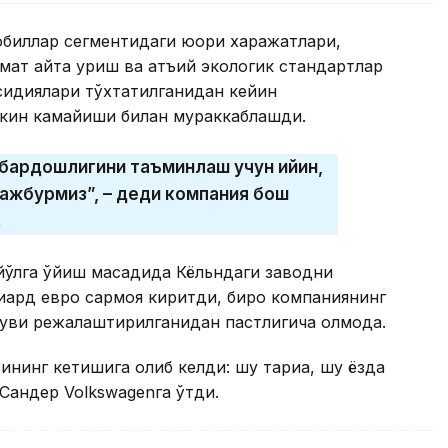
обиллар сегментидаги юқори харажатлари,
ат қайта қуриш ва қатъий экологик стандартлар
убсидиялари тўхтатилганидан кейин
скин камайиши билан мураккаблашди.
тбардошлигини таъминлаш учун қийин,
мажбурмиз”, – деди компания бош
.
ўлга қўйиш мақсадида Кёльндаги заводни
иард евро сармоя киритди, бироқ компаниянинг
уви режалаштирилганидан пастлигича қолмоқда.
нинг кетишига олиб келди: шу тариқа, шу ёзда
Сандер Volkswagenга ўтди.