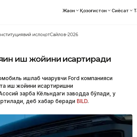
Жаҳон
Қозоғистон
Сиёсат
Т
нституциявий ислоҳот
Сайлов-2026
яқин иш жойини қисқартиради
омобиль ишлаб чиқарувчи Ford компанияси
та иш жойини қисқартиришни
Асосий зарба Кёльндаги заводда бўлади, у
қартилади, деб хабар беради
BILD
.