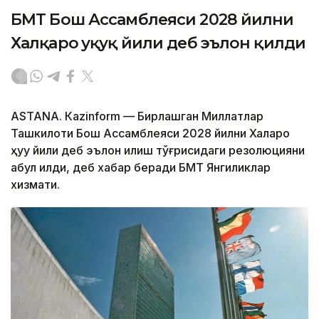
БМТ Бош Ассамблеяси 2028 йилни
Халқаро ҳуқуқ йили деб эълон қилди
ASTANА. Кazinform — Бирлашган Миллатлар
Ташкилоти Бош Ассамблеяси 2028 йилни Халқаро
ҳуқуқ йили деб эълон қилиш тўғрисидаги резолюцияни
қабул қилди, деб хабар беради БМТ Янгиликлар
хизмати.