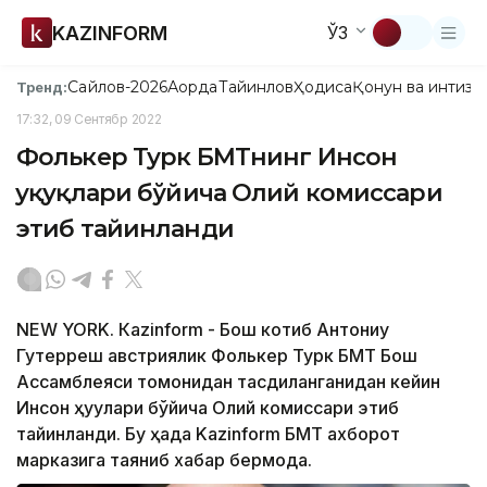
KAZINFORM
ЎЗ
Сайлов-2026
Ақорда
Тайинлов
Ҳодиса
Қонун ва интизо
Тренд:
17:32, 09 Сентябр 2022
Фолькер Турк БМТнинг Инсон
ҳуқуқлари бўйича Олий комиссари
этиб тайинланди
NEW YORK. Кazinform - Бош котиб Антониу
Гутерреш австриялик Фолькер Турк БМТ Бош
Ассамблеяси томонидан тасдиқланганидан кейин
Инсон ҳуқуқлари бўйича Олий комиссари этиб
тайинланди. Бу ҳақда Kazinform БМТ ахборот
марказига таяниб хабар бермоқда.