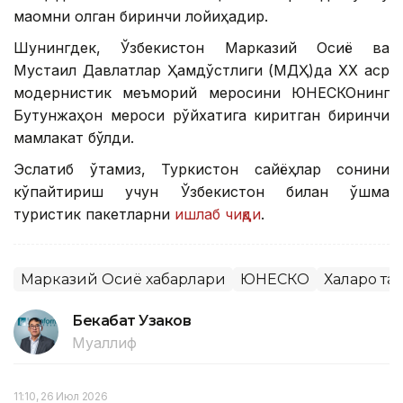
мақомни олган биринчи лойиҳадир.
Шунингдек, Ўзбекистон Марказий Осиё ва
Мустақил Давлатлар Ҳамдўстлиги (МДҲ)да ХХ аср
модернистик меъморий меросини ЮНEСКОнинг
Бутунжаҳон мероси рўйхатига киритган биринчи
мамлакат бўлди.
Эслатиб ўтамиз, Туркистон сайёҳлар сонини
кўпайтириш учун Ўзбекистон билан қўшма
туристик пакетларни
ишлаб чиқди
.
Марказий Осиё хабарлари
ЮНЕСКО
Халқаро т
Бекабат Узаков
Муаллиф
11:10, 26 Июл 2026