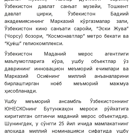
Ўзбекистон давлат санъат музейи, Тошкент
давлат цирки, Ўзбекистон Бадиий
академиясининг Марказий кўргазмалар зали,
Ўзбекистон кино санъати саройи, “Эски Жува”
(Чорсу) бозори, “Космонавтлар” метро бекати ва
“Қуёш” гелиокомплекси.
Ўзбекистон Маданий мерос агентлиги
маълумотларига кўра, ушбу объектлар ўз
даврининг инновацион меъморий ечимлари ва
Марказий Осиёнинг миллий анъаналарини
бирлаштирган ноёб меъморий мажмуа
ҳисобланади.
Ушбу меъморий ансамбль Ўзбекистоннинг
ЮНEСКОнинг Бутунжаҳон мероси рўйхатига
киритилган олтинчи маданий мерос объектидир.
Шунингдек, у сўнгги 25 йил ичида мамлакатнинг
алоҳида миллий номинацияси сифатида ушбу