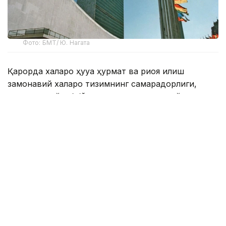
Фото: БМТ/ Ю. Нагата
Қарорда халқаро ҳуқуққа ҳурмат ва риоя қилиш
замонавий халқаро тизимнинг самарадорлиги,
олдиндан айтиб бўладиганлиги ва қонунийлигининг
асосий шартларидан бири эканлиги таъкидланган.
Шу муносабат билан БМТга аъзо давлатлар,
ташкилот тузилмалари ва бошқа манфаатдор
томонлар 2028 йилда таълим, илмий ва маърифий
тадбирларни ўтказишга таклиф этилади.
Ҳужжатда, шунингдек, низоларни тинч йўл билан
ҳал қилишга кўмаклашиш, халқаро ҳуқуқий
ҳамкорликни ривожлантириш ва ҳуқуқий таълим
сифатини ошириш масалаларига алоҳида эътибор