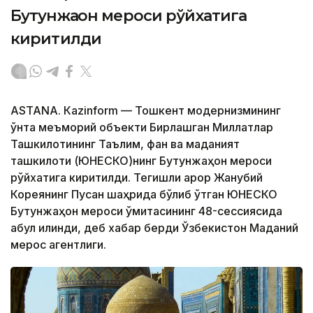
Бутунжаҳон мероси рўйхатига
киритилди
ASTANА. Кazinform — Тошкент модернизмининг
ўнта меъморий объекти Бирлашган Миллатлар
Ташкилотининг Таълим, фан ва маданият
ташкилоти (ЮНEСКО)нинг Бутунжаҳон мероси
рўйхатига киритилди. Тегишли қарор Жанубий
Кореянинг Пусан ​​шаҳрида бўлиб ўтган ЮНEСКО
Бутунжаҳон мероси қўмитасининг 48-сессиясида
қабул қилинди, деб хабар берди Ўзбекистон Маданий
мерос агентлиги.