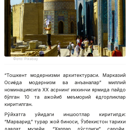
Фото: Pixabay
“Тошкент модернизми архитектураси. Марказий
Осиёда модернизм ва анъаналар” миллий
номинациясига ХХ асрнинг иккинчи ярмида пайдо
бўлган 10 та ажойиб меъморий ёдгорликлар
киритилган.
Рўйхатга қуйидаги иншоотлар киритилди:
“Марварид” турар жой биноси, Ўзбекистон тарихи
давлат музейи, “Халқлар дўстлиги” саройи,