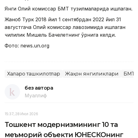
Янги Олий комиссар БМТ тузилмаларида ишлаган.
Жаноб Турк 2018 йил 1 сентябрдан 2022 йил 31
августгача Олий комиссар лавозимида ишлаган
чилилик Мишель Бачелетнинг ўрнига келди.
Фото: news.un.оrg
Халқаро ташкилотлар
Жаҳон янгиликлари
БМТ
без автора
Муаллиф
15:37, 28 Июл 2026
Тошкент модернизмининг 10 та
меъморий объекти ЮНEСКОнинг