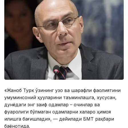
«Жаноб Турк ўзининг узоқ ва шарафли фаолиятини
умуминсоний ҳуқуқларини таъминлашга, хусусан,
дунёдаги энг заиф одамлар – қочқинлар ва
фуқаролиги бўлмаган одамларни халқаро ҳимоя
қилишга бағишлади», — дейилади БМТ раҳбари
баёнотида.