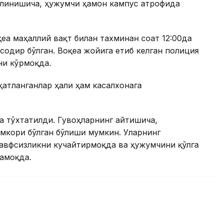
илинишича, ҳужумчи ҳамон кампус атрофида
еа маҳаллий вақт билан тахминан соат 12:00да
содир бўлган. Воқеа жойига етиб келган полиция
ни кўрмоқда.
атланганлар ҳали ҳам касалхонага
а тўхтатилди. Гувоҳларнинг айтишича,
амкори бўлган бўлиши мумкин. Уларнинг
хавфсизликни кучайтирмоқда ва ҳужумчини қўлга
амоқда.