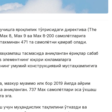
 учишга яроқлилик тўғрисидаги директива (The
7 Max 8, Max 9 ва Max 8-200 самолётларига
 тахминан 471 та самолётни қамраб олади.
маҳкамлаш тасмасида аниқланган ёриқлар сабаб
ив элементнинг юқори юкламаларга
нинг умумий конструкциявий мустаҳкамлигига
, мазкур муаммо илк бор 2019 йилда айрим
да аниқланган. 737 Max самолётлари эса ўхшаш
а эга.
ш учун муҳандислик таҳлилини ўтказди ва