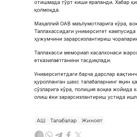
отишмада тўрт киши яраланди. Хабар қ
қолмоқда.
Маҳаллий ОАВ маълумотларига кўра, воқ
Таллахассидаги университет кампусида 
ҳужумчини зарарсизлантириш чоралари
Таллахасси мемориал касалхонаси жароҳ
етказилаётганини тасдиқлади.
Университетдаги барча дарслар вақтинч
қуролланган шахс талабаларнинг яқин ҳ
сўзларига кўра, полиция воқеа жойида 
олиш ёки зарарсизлантириш устида ишл
АҚШ
Талабалар
Жиноят