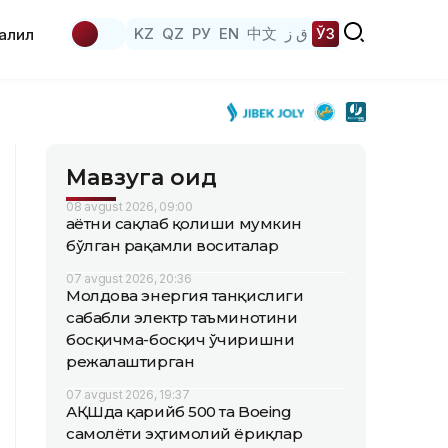
KZ
QZ
РУ
EN
中文
ق ز
ЎЗ
аҳлил
Мавзуга оид
08 avgust 2026, 09:00
Ҳаётни сақлаб қолиши мумкин
бўлган рақамли воситалар
07 avgust 2026, 20:36
Молдова энергия танқислиги
сабабли электр таъминотини
босқичма-босқич ўчиришни
режалаштирган
07 avgust 2026, 19:37
АҚШда қарийб 500 та Boeing
самолёти эҳтимолий ёриқлар