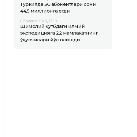
Туркияда 5G абонентлари сони
44,5 миллионга етди
07 avgust 2026, 12:10
Шимолий қутбдаги илмий
экспедицияга 22 мамлакатнинг
ўқувчилари йўл олишди