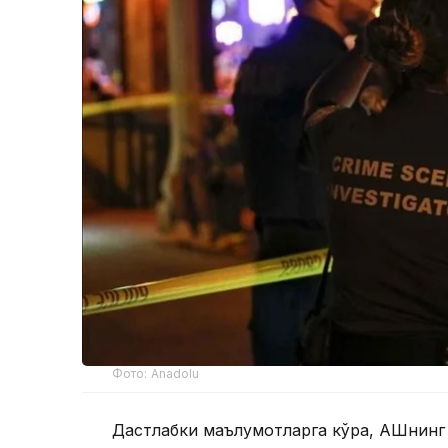
Фото: Anadolu
Дастлабки маълумотларга кўра, АҚШнинг