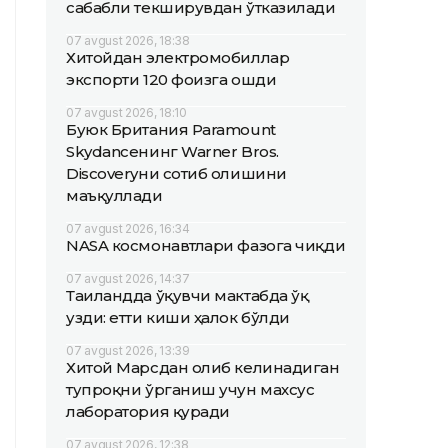
сабабли текширувдан ўтказилади
07 avgust 2026, 18:38
Хитойдан электромобиллар
экспорти 120 фоизга ошди
07 avgust 2026, 18:10
Буюк Британия Paramount
Skydanceнинг Warner Bros.
Discoveryни сотиб олишини
маъқуллади
07 avgust 2026, 16:34
NASA космонавтлари фазога чиқди
07 avgust 2026, 14:37
Таиландда ўқувчи мактабда ўқ
узди: етти киши ҳалок бўлди
07 avgust 2026, 13:39
Хитой Марсдан олиб келинадиган
тупроқни ўрганиш учун махсус
лаборатория қуради
07 avgust 2026, 12:38