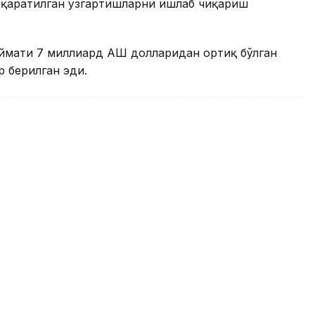
 қаратилган ўзгартишларни ишлаб чиқариш
ймати 7 миллиард АҚШ долларидан ортиқ бўлган
 берилган эди.