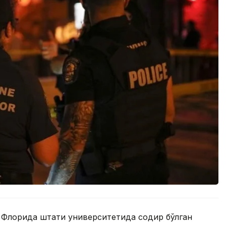
 Флорида штати университетида содир бўлган