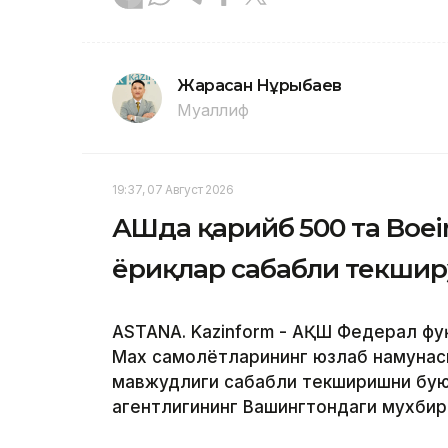
Жарасқан Нұрыбаев
Муаллиф
19:37, 07 Август 2026
АҚШда қарийб 500 та Boe
ёриқлар сабабли текшир
ASTANA. Kazinform - АҚШ Федерал фу
Max самолётларининг юзлаб намунас
мавжудлиги сабабли текширишни буюр
агентлигининг Вашингтондаги мухби