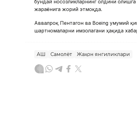
бундай носозликларнинг олдини олишга
жараёнига жорий этмоқда.
Аввалроқ Пентагон ва Boeing умумий қи
шартномаларни имзолагани ҳақида хабар
АҚШ
Самолёт
Жаҳон янгиликлари
Ляззат Сейданова
Муаллиф
18:10, 07 Август 2026