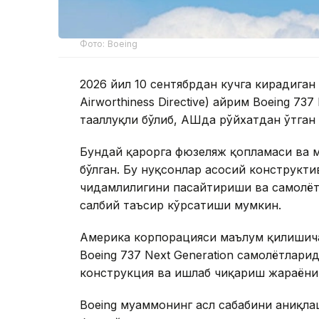
Фото: Boeing
2026 йил 10 сентябрдан кучга кирадиган
Airworthiness Directive) айрим Boeing 73
тааллуқли бўлиб, АҚШда рўйхатдан ўтган
Бундай қарорга фюзеляж қопламаси ва 
бўлган. Бу нуқсонлар асосий конструкт
чидамлилигини пасайтириши ва самолёт
салбий таъсир кўрсатиши мумкин.
Америка корпорацияси маълум қилишича
Boeing 737 Next Generation самолётлари
конструкция ва ишлаб чиқариш жараёниг
Boeing муаммонинг асл сабабини аниқла