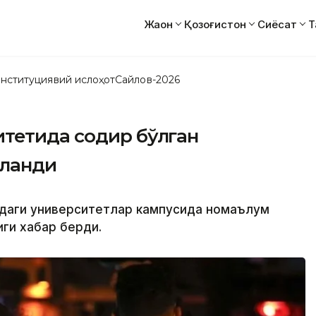
Жаҳон
Қозоғистон
Сиёсат
Т
нституциявий ислоҳот
Сайлов-2026
тетида содир бўлган
аланди
ридаги университетлар кампусида номаълум
ги хабар берди.