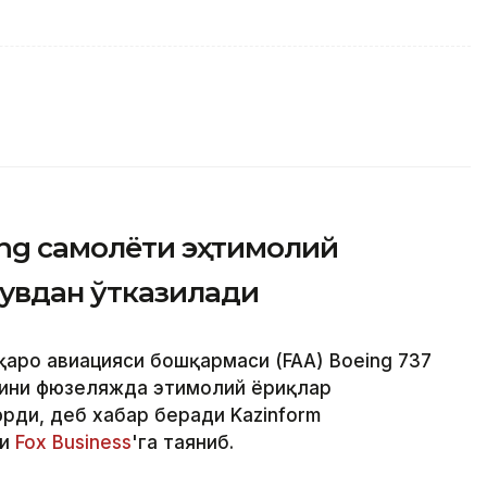
ing самолёти эҳтимолий
увдан ўтказилади
қаро авиацияси бошқармаси (FAA) Boeing 737
ини фюзеляжда эҳтимолий ёриқлар
ди, деб хабар беради Kazinform
ри
Fox Business
'га таяниб.