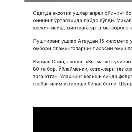
Одатда экзотик қушлар апрел ойининг б
ойининг ўрталарида пайдо бўлди. Маҳал
кескин исиш, минтақага эрта метеоролог
Пуштиранг қушлар Ақтаудан 15 километр 
омбори фламинголарнинг асосий емишла
Кирилл Осин, эколог: «Кетма-кет учинчи
80 та бор. Ўйлайманки, қолганлари тез о
тага етган. Уларнинг келиши яқинда февр
глобал иқлим ўзгариши билан боғлиқ. Шу