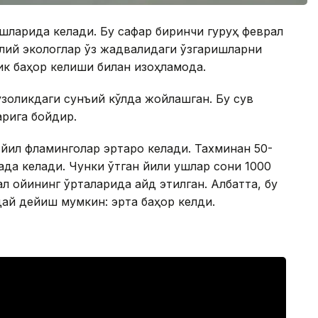
ошларида келади. Бу сафар биринчи гуруҳ феврал
лий экологлар ўз жадвалидаги ўзгаришларни
ик баҳор келиши билан изоҳламоқда.
узоқликдаги сунъий кўлда жойлашган. Бу сув
рига бойдир.
 йил фламинголар эртароқ келади. Тахминан 50-
рада келади. Чунки ўтган йили қушлар сони 1000
ал ойининг ўрталарида қайд этилган. Албатта, бу
ндай дейиш мумкин: эрта баҳор келди.