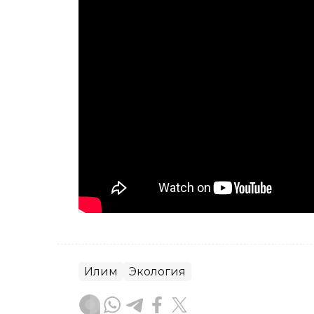
Иқлим
Экология