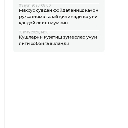
03 iyun 2026, 08:00
Махсус сувдан фойдаланиш: қачон
рухсатнома талаб қилинади ва уни
қандай олиш мумкин
18 may 2026, 14:10
Қушларни кузатиш зумерлар учун
янги хоббига айланди