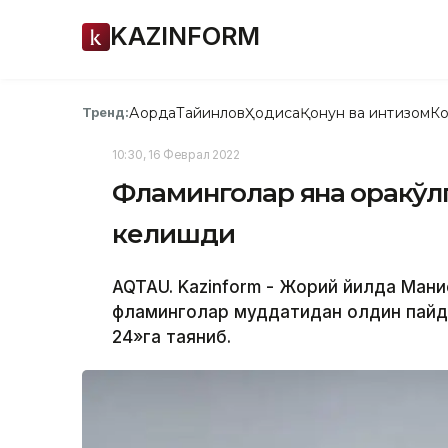
KAZINFORM
Ақорда
Тайинлов
Ҳодиса
Қонун ва интизом
Ко
Тренд:
10:30, 16 Феврал 2022
Фламинголар яна Қоракўл
келишди
AQTAU. Kazinform - Жорий йилда Манғ
фламинголар муддатидан олдин пайдо
24»га таяниб.