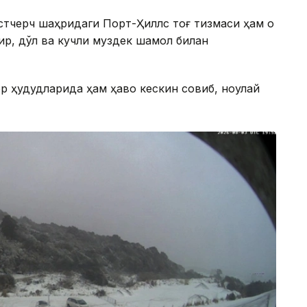
йстчерч шаҳридаги Порт-Ҳиллс тоғ тизмаси ҳам оқ
мғир, дўл ва кучли муздек шамол билан
р ҳудудларида ҳам ҳаво кескин совиб, ноқулай