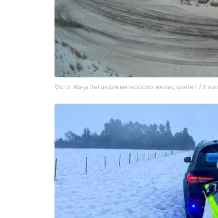
Фото: Жаңа Зеландия метеорологиялық қызметі / X жел