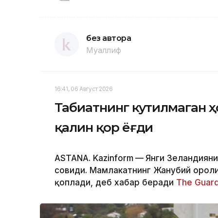
без автора
Муаллиф
16:41, 06 Август 2026
Табиатнинг кутилмаган ҳ
қалин қор ёғди
ASTANA. Kazinform
—
Янги Зеландияни
совиди. Мамлакатнинг Жанубий оролид
қоплади, деб хабар беради
The Guard