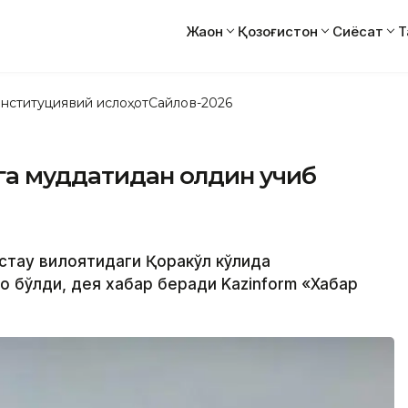
Жаҳон
Қозоғистон
Сиёсат
Т
нституциявий ислоҳот
Сайлов-2026
га муддатидан олдин учиб
истау вилоятидаги Қоракўл кўлида
 бўлди, дея хабар беради Kazinform «Хабар