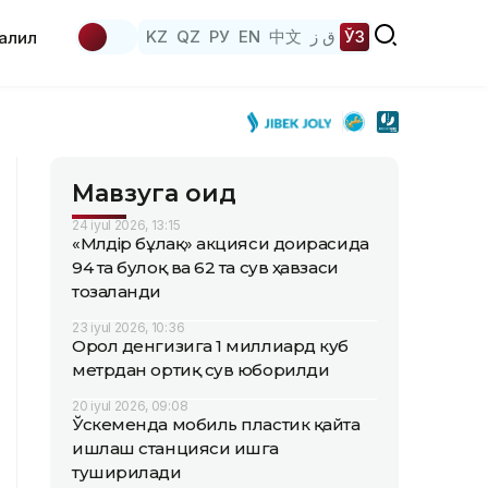
KZ
QZ
РУ
EN
中文
ق ز
ЎЗ
аҳлил
Мавзуга оид
24 iyul 2026, 13:15
«Мөлдір бұлақ» акцияси доирасида
94 та булоқ ва 62 та сув ҳавзаси
тозаланди
23 iyul 2026, 10:36
Орол денгизига 1 миллиард куб
метрдан ортиқ сув юборилди
20 iyul 2026, 09:08
Ўскеменда мобиль пластик қайта
ишлаш станцияси ишга
туширилади