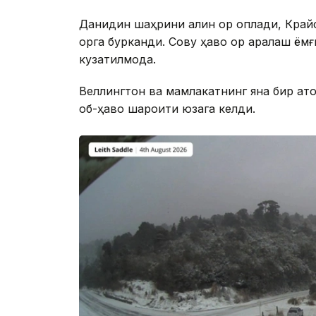
Данидин шаҳрини қалин қор қоплади, Кра
қорга бурканди. Совуқ ҳаво қор аралаш ё
кузатилмоқда.
Веллингтон ва мамлакатнинг яна бир қато
об-ҳаво шароити юзага келди.