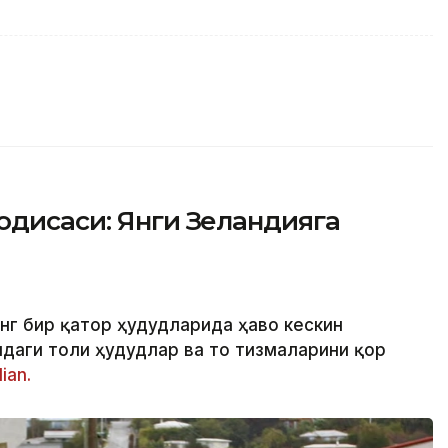
одисаси: Янги Зеландияга
нг бир қатор ҳудудларида ҳаво кескин
аги тоғли ҳудудлар ва тоғ тизмаларини қор
ian.