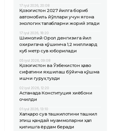
17 iyul 2026, 20:08
Қозоғистон 2027 йилга бориб
автомобиль йўллари учун ягона
экологик талабларни жорий этади
17 iyul 2026, 18:20
Шимолий Орол денгизига йил
охиригача қўшимча 1,2 миллиард
куб метр сув юборилади
05 iyul 2026, 09:08
Қозоғистон ва Ўзбекистон ҳаво
сифатини яхшилаш бўйича қўшма
ишчи гуруҳ тузди
02 iyul 2026, 12:20
Астанада Конституция хиёбони
очилди
01 iyul 2026, 13:10
Халқаро сув ташкилотини ташкил
этиш қандай муаммоларни ҳал
қилишга ёрдам беради