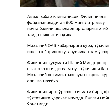
Аввал хабар қилинганидек, Филиппинда 
фойдаланиладиган 800 минг литр мазут т
нечта балиқчи қишлоқлари қирғоқларига э
ҳақида шикоят қиладилар.
Маҳаллий ОАВ хабарларига кўра, тўкили
қишлоққа юборилган қутқарувчилар ҳам ўзл
Филиппин ҳукумати Шарқий Миндоро про
офат эълон қилди ва мазут тўкилиши барт
Маҳаллий ҳокимият маълумотларига кўра, 6
қолишга мажбур.
Филиппин қирғоқ қўриқлаш хизмати бир ҳа
тўхтатишга ҳаракат қилмоқда. Ёнилғи мо
ўрнатилди.