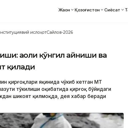
Жаҳон
Қозоғистон
Сиёсат
Т
нституциявий ислоҳот
Сайлов-2026
ши: аҳоли кўнгил айниши ва
т қилади
ппин қирғоқлари яқинида чўкиб кетган MT
мазути тўкилиши оқибатида қирғоқ бўйидаги
кдан шикоят қилмоқда, дея хабар беради