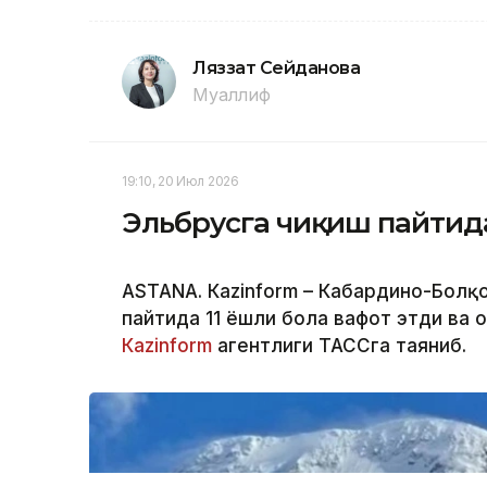
Ляззат Сейданова
Муаллиф
19:10, 20 Июл 2026
Эльбрусга чиқиш пайтида
ASTANА. Кazinform – Кабардино-Болқ
пайтида 11 ёшли бола вафот этди ва 
Кazinform
агентлиги ТАССга таяниб.