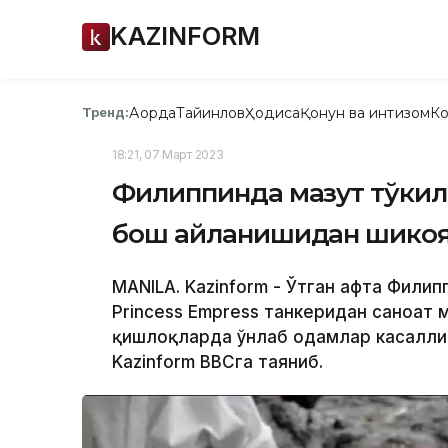
KAZINFORM
Ақорда
Тайинлов
Ҳодиса
Қонун ва интизом
Ко
Тренд:
18:21, 07 Март 2023
Филиппинда мазут тўкили
бош айланишидан шикоя
МАNILА. Kazinform - Ўтган ҳафта Фили
Princess Empress танкеридан саноат 
қишлоқларда ўнлаб одамлар касалли
Kazinform BBCга таяниб.