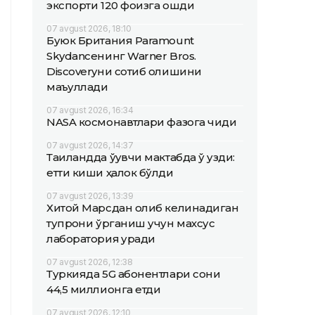
экспорти 120 фоизга ошди
07 avgust 2026, 18:10
Буюк Британия Paramount
Skydanceнинг Warner Bros.
Discoveryни сотиб олишини
маъқуллади
07 avgust 2026, 16:34
NASA космонавтлари фазога чиқди
07 avgust 2026, 14:37
Таиландда ўқувчи мактабда ўқ узди:
етти киши ҳалок бўлди
07 avgust 2026, 13:39
Хитой Марсдан олиб келинадиган
тупроқни ўрганиш учун махсус
лаборатория қуради
07 avgust 2026, 12:38
Туркияда 5G абонентлари сони
44,5 миллионга етди
07 avgust 2026, 12:10