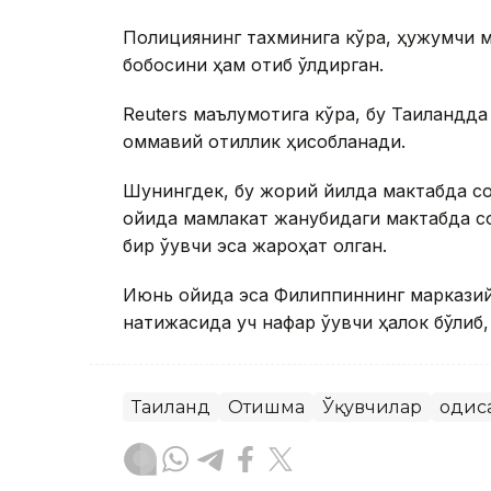
Полициянинг тахминига кўра, ҳужумчи м
бобосини ҳам отиб ўлдирган.
Reuters маълумотига кўра, бу Таиландда
оммавий қотиллик ҳисобланади.
Шунингдек, бу жорий йилда мактабда со
ойида мамлакат жанубидаги мактабда сод
бир ўқувчи эса жароҳат олган.
Июнь ойида эса Филиппиннинг марказий
натижасида уч нафар ўқувчи ҳалок бўлиб
Таиланд
Отишма
Ўқувчилар
Ҳодис