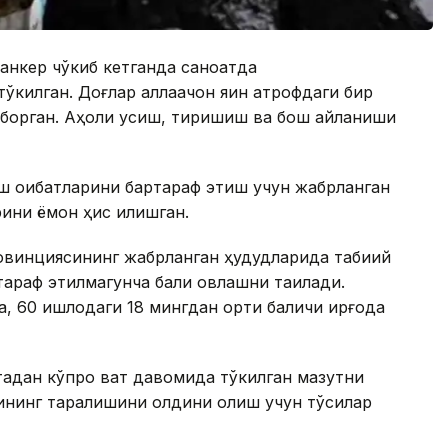
танкер чўкиб кетганда саноатда
ўкилган. Доғлар аллақачон яқин атрофдаги бир
тиб борган. Аҳоли қусиш, тиришиш ва бош айланиши
ш оқибатларини бартараф этиш учун жабрланган
арини ёмон ҳис қилишган.
винциясининг жабрланган ҳудудларида табиий
араф этилмагунча балиқ овлашни тақиқлади.
0 қишлоқдаги 18 мингдан ортиқ балиқчи қирғоқда
фтадан кўпроқ вақт давомида тўкилган мазутни
йининг тарқалишини олдини олиш учун тўсиқлар