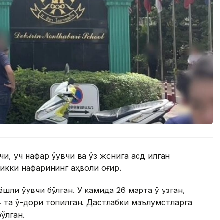
и, уч нафар ўқувчи ва ўз жонига қасд қилган
икки нафарининг аҳволи оғир.
ли ўқувчи бўлган. У камида 26 марта ўқ узган,
4 та ўқ-дори топилган. Дастлабки маълумотларга
ўлган.