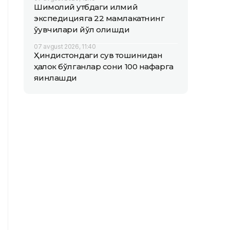
Шимолий қутбдаги илмий
экспедицияга 22 мамлакатнинг
ўқувчилари йўл олишди
07 avgust 2026, 11:40
Ҳиндистондаги сув тошқинидан
ҳалок бўлганлар сони 100 нафарга
яқинлашди