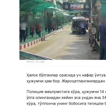
Фото: ข่าวสด
Ҳалок бўлганлар орасида уч нафар ўқитувч
ҳужумчи ҳам бор. Жароҳатланганлардан 
Полиция маълумотига кўра, ҳужумчи 14 ёш
қўлга олинганидан кейин эса ундан яна 3
кўра, тўппонча унинг бобосига тегишли б