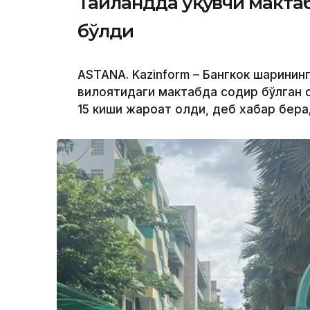
Таиландда ўқувчи мактабд
бўлди
ASTANA. Kazinform – Бангкок шаҳрин
вилоятидаги мактабда содир бўлган о
15 киши жароҳат олди, деб хабар бер