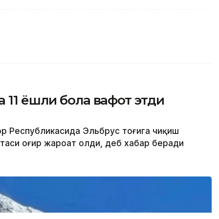
 11 ёшли бола вафот этди
ор Республикасида Эльбрус тоғига чиқиш
отаси оғир жароҳат олди, деб хабар беради