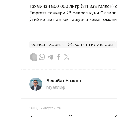
Тахминан 800 000 литр (211 338 галлон) 
Empress танкери 28 феврал куни Филипп
ўтиб кетаётган юк ташувчи кема томонида
Ҳодиса
Хориж
Жаҳон янгиликлари
Бекабат Узаков
Муаллиф
14:37, 07 Август 2026