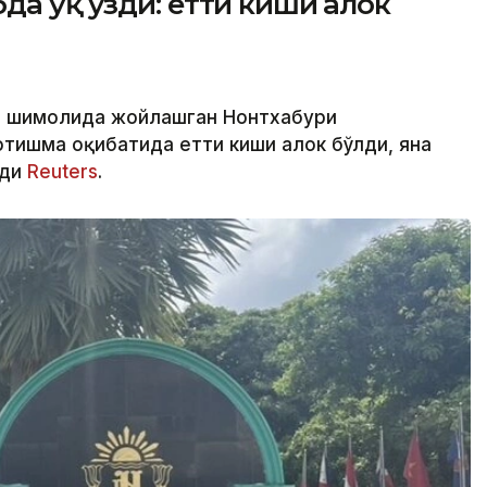
а ўқ узди: етти киши ҳалок
инг шимолида жойлашган Нонтхабури
тишма оқибатида етти киши ҳалок бўлди, яна
ади
Reuters
.