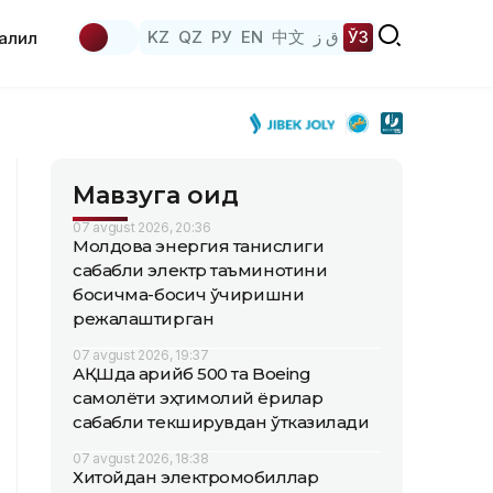
KZ
QZ
РУ
EN
中文
ق ز
ЎЗ
аҳлил
Мавзуга оид
07 avgust 2026, 20:36
Молдова энергия танқислиги
сабабли электр таъминотини
босқичма-босқич ўчиришни
режалаштирган
07 avgust 2026, 19:37
АҚШда қарийб 500 та Boeing
самолёти эҳтимолий ёриқлар
сабабли текширувдан ўтказилади
07 avgust 2026, 18:38
Хитойдан электромобиллар