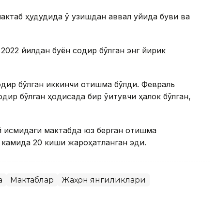
актаб ҳудудида ўқ узишдан аввал уйида буви ва
 2022 йилдан буён содир бўлган энг йирик
дир бўлган иккинчи отишма бўлди. Февраль
ир бўлган ҳодисада бир ўқитувчи ҳалок бўлган,
 қисмидаги мактабда юз берган отишма
, камида 20 киши жароҳатланган эди.
а
Мактаблар
Жаҳон янгиликлари