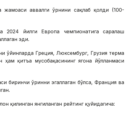
ма жамоаси аввалги ўрнини сақлаб қолди (100-
а 2024 йилги Европа чемпионатига саралаш
ллаган эди.
чи ўйинларда Греция, Люксембург, Грузия терма
он ҳам қитъа мусобақасининг ягона йўлланмаси
си биринчи ўринни эгаллаган бўлса, Франция ва
ган.
лон қилинган янгиланган рейтинг қуйидагича: