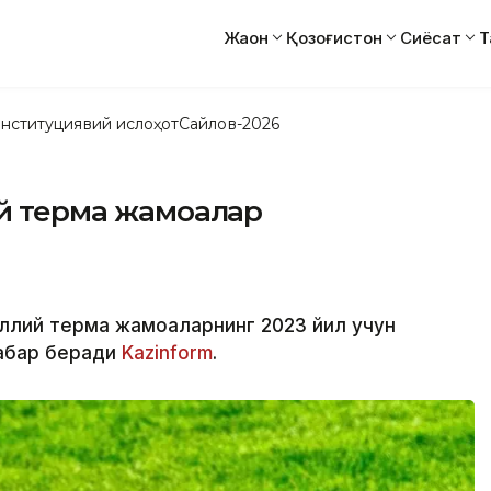
Жаҳон
Қозоғистон
Сиёсат
Т
нституциявий ислоҳот
Сайлов-2026
ий терма жамоалар
иллий терма жамоаларнинг 2023 йил учун
хабар беради
Kazinform
.