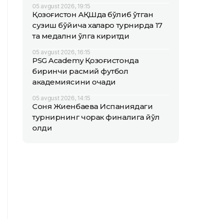
05 avgust 2026, 19:15
Қозоғистон АҚШда бўлиб ўтган
сузиш бўйича халқаро турнирда 17
та медални қўлга киритди
05 avgust 2026, 16:15
PSG Academy Қозоғистонда
биринчи расмий футбол
академиясини очади
05 avgust 2026, 14:15
Соня Жиенбаева Испаниядаги
турнирнинг чорак финалига йўл
олди