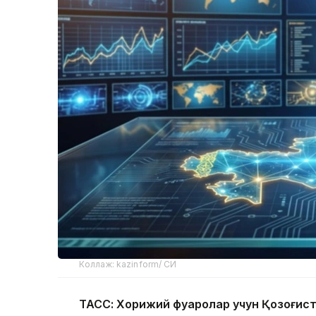
Коллаж: kazinform/ СИ
ТАСС: Хорижий фуқаролар учун Қозоғис