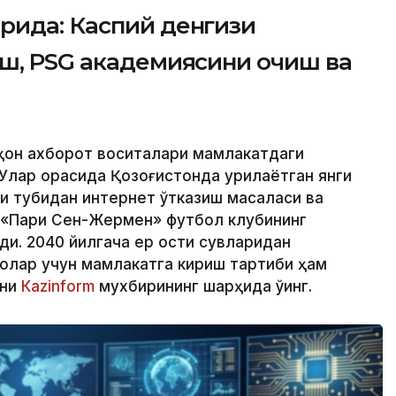
рида: Каспий денгизи
иш, PSG академиясини очиш ва
аҳон ахборот воситалари мамлакатдаги
Улар орасида Қозоғистонда қурилаётган янги
зи тубидан интернет ўтказиш масаласи ва
 «Пари Сен-Жермен» футбол клубининг
ди. 2040 йилгача ер ости сувларидан
олар учун мамлакатга кириш тартиби ҳам
тни
Кazinform
мухбирининг шарҳида ўқинг.