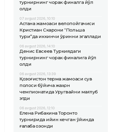
турнирнинг чорак финалга йўл
олди
07 avgust 2026, 10:10
Астана жамоаси велопойгачиси
Кристиан Скарони “Польша
тури”да иккинчи ўринни эгаллади
06 avgust 2026, 14:10
Денис Евсеев Туркиядаги
турнирнинг чорак финалига йўл
олди
06 avgust 2026, 13:39
Қозоғистон терма жамоаси сув
полоси бўйича жаҳон
чемпионатида Уругвайни мағлуб
этди
06 avgust 2026, 12:10
Елена Рибакина Торонто
турнирида қийин кечган ўйинда
ғалаба қозонди