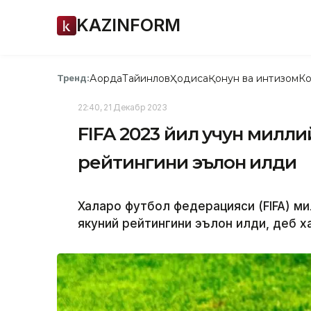
KAZINFORM
Ақорда
Тайинлов
Ҳодиса
Қонун ва интизом
Ко
Тренд:
22:40, 21 Декабр 2023
FIFA 2023 йил учун милл
рейтингини эълон қилди
Халқаро футбол федерацияси (FIFA) м
якуний рейтингини эълон қилди, деб 