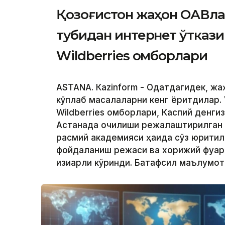
Қозоғистон жаҳон ОАВла
тубидан интернет ўтказ
Wildberries омборлари
ASTANА. Кazinform - Одатдагидек, ж
кўплаб масалаларни кенг ёритдилар. 
Wildberries омборлари, Каспий денги
Астанада очилиши режалаштирилган
расмий академияси ҳақида сўз юритил
фойдаланиш режаси ва хорижий фуқар
қизиқарли кўринди. Батафсил маълумо