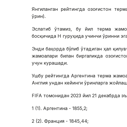
Янгиланган рейтингда Қозоғистон тер
ўрин).
Эслатиб ўтамиз, бу йил терма жамо
босқичида H гуруҳида учинчи ўринни эга
Энди баҳорда бўлиб ўтадиган ҳал қилув
жамоалари билан биргаликда Қозоғист
учун курашади.
Ушбу рейтингда Аргентина терма жамоа
Англия ундан кейинги ўринларга жойлаш
FIFA томонидан 2023 йил 21 декабрда эъ
1 (1). Аргентина - 1855,2;
2 (2). Франция - 1845,44;