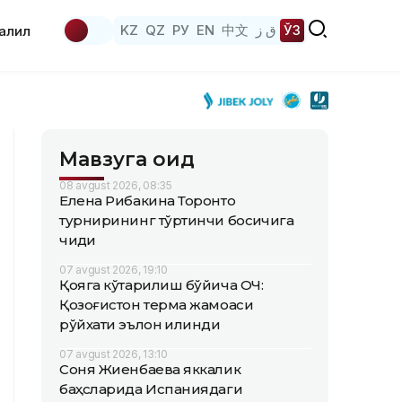
KZ
QZ
РУ
EN
中文
ق ز
ЎЗ
аҳлил
Мавзуга оид
08 avgust 2026, 08:35
Елена Рибакина Торонто
турнирининг тўртинчи босқичига
чиқди
07 avgust 2026, 19:10
Қояга кўтарилиш бўйича ОЧ:
Қозоғистон терма жамоаси
рўйхати эълон қилинди
07 avgust 2026, 13:10
Соня Жиенбаева яккалик
баҳсларида Испаниядаги