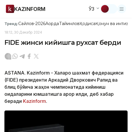
KAZINFORM
ЎЗ
Сайлов-2026
Ақорда
Тайинлов
Ҳодиса
Қонун ва интизо
Тренд:
18:12, 30 Декабр 2024
FIDE жинси кийишга рухсат берди
ASTANA. Kazinform - Халқаро шахмат федерацияси
(FIDE) президенти Аркадий Дворкович Рапид ва
блиц бўйича жаҳон чемпионатида кийиниш
қоидаларини юмшатишга қарор қилди, деб хабар
беради
Kazinform
.