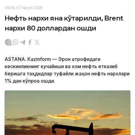
09:08, 07 Август 2026
Нефть нархи яна кўтарилди, Brent
нархи 80 доллардан ошди
ASTANА. Кazinform — Эрон атрофидаги
кескинликнинг кучайиши ва хом нефть етказиб
беришга таҳдидлар туфайли жаҳон нефть нархлари
1% дан кўпроққа ошди.