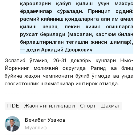
қарорларни қабул қилиш учун махсус
ёрдамчилар сўралади. Принцип оддий:
расмий кийиниш қоидаларига ҳали ҳам амал
қилиш керак, лекин кичик оғишларга
рухсат берилади (масалан, кастюм билан
бирлаштирилган тегишли жинси шимлар),
— деди Аркадий Дворкович.
Эслатиб ўтамиз, 26-31 декабрь кунлари Нью-
Йоркнинг молиявий округида Рапид ва блиц
бўйича жаҳон чемпионати бўлиб ўтмоқда ва унда
қозоғистонлик шахматчилар иштирок этмоқда.
FIDE
Жаҳон янгиликлари
Спорт
Шахмат
Бекабат Узаков
Муаллиф