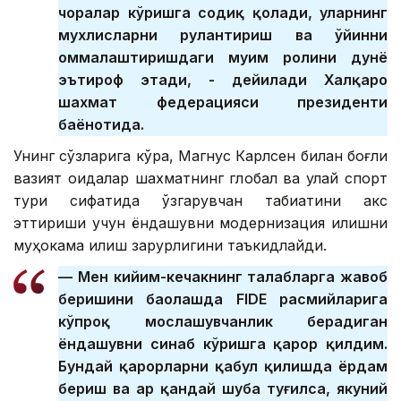
чоралар кўришга содиқ қолади, уларнинг
мухлисларни руҳлантириш ва ўйинни
оммалаштиришдаги муҳим ролини дунё
эътироф этади, - дейилади Халқаро
шахмат федерацияси президенти
баёнотида.
Унинг сўзларига кўра, Магнус Карлсен билан боғлиқ
вазият қоидалар шахматнинг глобал ва қулай спорт
тури сифатида ўзгарувчан табиатини акс
эттириши учун ёндашувни модернизация қилишни
муҳокама қилиш зарурлигини таъкидлайди.
— Мен кийим-кечакнинг талабларга жавоб
беришини баҳолашда FIDE расмийларига
кўпроқ мослашувчанлик берадиган
ёндашувни синаб кўришга қарор қилдим.
Бундай қарорларни қабул қилишда ёрдам
бериш ва ҳар қандай шубҳа туғилса, якуний