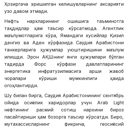
Ҳозиргача эришилган келишувларнинг аксарияти
узоқ давом этмади.
Нефть нархларининг ошишига таъминотга
таҳдидлар ҳам таъсир кўрсатмоқда. Агентлик
маълумотларига кўра, Ямандаги хусийлар Қизил
денгиз ва Аден кўрфазида Саудия Арабистони
танкерларига ҳужумлар уюштиришини маълум
қилишди. Эрон АҚШнинг янги ҳужумлари бўлган
тақдирда Форс кўрфази давлатларининг
энергетика инфратузилмасига қарши жавоб
чоралари кўриши мумкинлиги ҳақида
огоҳлантирди.
Шу билан бирга, Саудия Арабистонининг сентябрь
ойида осиёлик харидорлар учун Arab Light
нефтининг расмий сотиш нархини бироз
пасайтириши ҳам бозорга таъсир кўрсатди. Бироқ,
мутахассисларнинг фикрича, геосиёсий