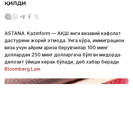
қилди
ASTANA. Kazinform — АҚШ янги визавий кафолат
дастурини жорий этмоқда. Унга кўра, иммиграцион
виза учун айрим ариза берувчилар 100 минг
доллардан 250 минг долларгача бўлган миқдорда
депозит қўйиши керак бўлади, деб хабар беради
Bloomberg Law.