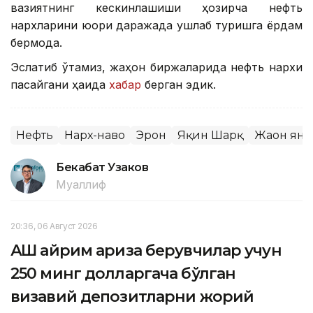
вазиятнинг кескинлашиши ҳозирча нефть
нархларини юқори даражада ушлаб туришга ёрдам
бермоқда.
Эслатиб ўтамиз, жаҳон биржаларида нефть нархи
пасайгани ҳақида
хабар
берган эдик.
Нефть
Нарх-наво
Эрон
Яқин Шарқ
Жаҳон ян
Бекабат Узаков
Муаллиф
20:36, 06 Август 2026
АҚШ айрим ариза берувчилар учун
250 минг долларгача бўлган
визавий депозитларни жорий