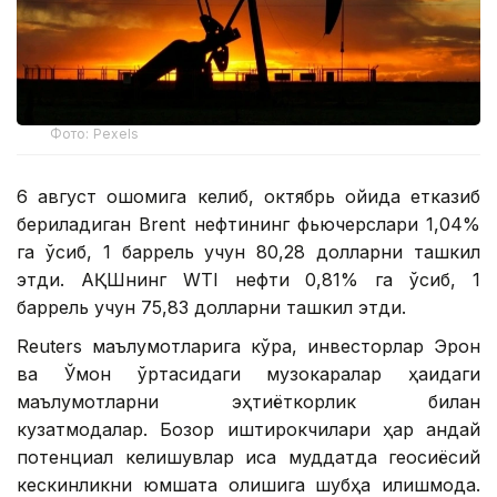
Фото: Pexels
6 август оқшомига келиб, октябрь ойида етказиб
бериладиган Brent нефтининг фьючерслари 1,04%
га ўсиб, 1 баррель учун 80,28 долларни ташкил
этди. АҚШнинг WTI нефти 0,81% га ўсиб, 1
баррель учун 75,83 долларни ташкил этди.
Reuters маълумотларига кўра, инвесторлар Эрон
ва Ўмон ўртасидаги музокаралар ҳақидаги
маълумотларни эҳтиёткорлик билан
кузатмоқдалар. Бозор иштирокчилари ҳар қандай
потенциал келишувлар қисқа муддатда геосиёсий
кескинликни юмшата олишига шубҳа қилишмоқда.