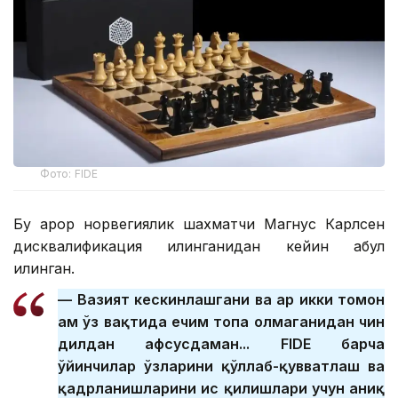
Фото: FIDE
Бу қарор норвегиялик шахматчи Магнус Карлсен
дисквалификация қилинганидан кейин қабул
қилинган.
— Вазият кескинлашгани ва ҳар икки томон
ҳам ўз вақтида ечим топа олмаганидан чин
дилдан афсусдаман... FIDE барча
ўйинчилар ўзларини қўллаб-қувватлаш ва
қадрланишларини ҳис қилишлари учун аниқ