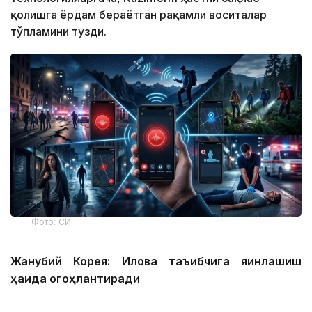
қолишга ёрдам бераётган рақамли воситалар
тўпламини тузди.
Фото: СИ
Жанубий Корея: Илова таъқибчига яқинлашиш
ҳақида огоҳлантиради
2026 йил 24 июнда Жанубий Корея шахсий