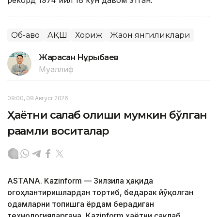
Об-ҳаво
АҚШ
Хориж
Жаҳон янгиликлари
Жарасқан Нұрыбаев
Муаллиф
09:00, 08 Август 2026
Ҳаётни сақлаб қолиши мумкин бўлган
рақамли воситалар
ASTANA. Kazinform — Зилзила ҳақида
огоҳлантиришлардан тортиб, бедарак йўқолган
одамларни топишга ёрдам берадиган
технологияларгача, Кazinform ҳаётни сақлаб