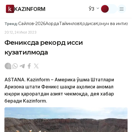
KAZINFORM
ЎЗ
Сайлов-2026
Ақорда
Тайинлов
Ҳодиса
Қонун ва интизо
Тренд:
20:12, 24 Июл 2023
Фениксда рекорд иссиқ
кузатилмоқда
ASTANA. Kazinform – Америка Қўшма Штатлари
Аризона штати Феникс шаҳри аҳолиси аномал
юқори ҳароратдан азият чекмоқда, дея хабар
беради Kazinform.