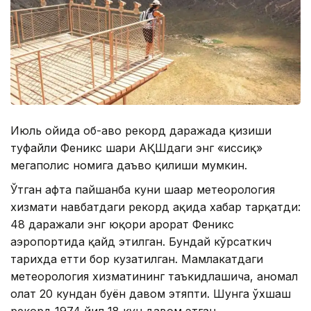
Июль ойида об-ҳаво рекорд даражада қизиши
туфайли Феникс шаҳри АҚШдаги энг «иссиқ»
мегаполис номига даъво қилиши мумкин.
Ўтган ҳафта пайшанба куни шаҳар метеорология
хизмати навбатдаги рекорд ҳақида хабар тарқатди:
48 даражали энг юқори ҳарорат Феникс
аэропортида қайд этилган. Бундай кўрсаткич
тарихда етти бор кузатилган. Мамлакатдаги
метеорология хизматининг таъкидлашича, аномал
ҳолат 20 кундан буён давом этяпти. Шунга ўхшаш
рекорд 1974 йил 18 кун давом этган.