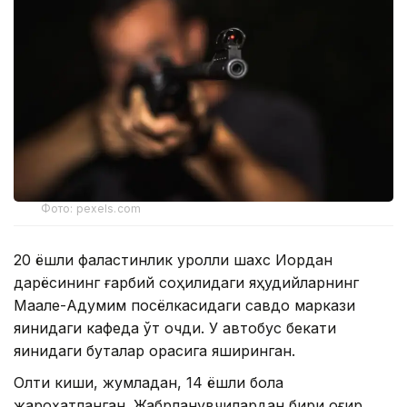
Фото: pexels.com
20 ёшли фаластинлик қуролли шахс Иордан
дарёсининг ғарбий соҳилидаги яҳудийларнинг
Маале-Адумим посёлкасидаги савдо маркази
яқинидаги кафеда ўт очди. У автобус бекати
яқинидаги буталар орасига яширинган.
Олти киши, жумладан, 14 ёшли бола
жароҳатланган. Жабрланувчилардан бири оғир