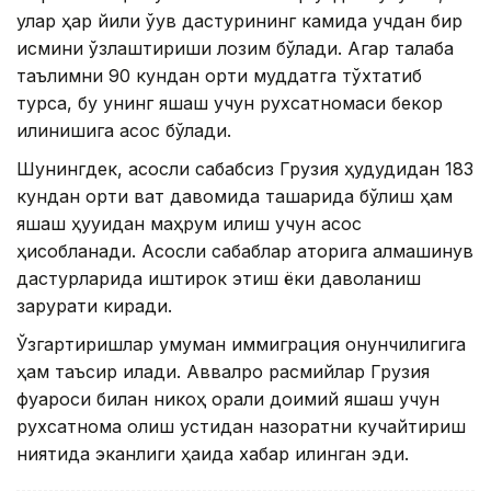
улар ҳар йили ўқув дастурининг камида учдан бир
қисмини ўзлаштириши лозим бўлади. Агар талаба
таълимни 90 кундан ортиқ муддатга тўхтатиб
турса, бу унинг яшаш учун рухсатномаси бекор
қилинишига асос бўлади.
Шунингдек, асосли сабабсиз Грузия ҳудудидан 183
кундан ортиқ вақт давомида ташқарида бўлиш ҳам
яшаш ҳуқуқидан маҳрум қилиш учун асос
ҳисобланади. Асосли сабаблар қаторига алмашинув
дастурларида иштирок этиш ёки даволаниш
зарурати киради.
Ўзгартиришлар умуман иммиграция қонунчилигига
ҳам таъсир қилади. Аввалроқ расмийлар Грузия
фуқароси билан никоҳ орқали доимий яшаш учун
рухсатнома олиш устидан назоратни кучайтириш
ниятида эканлиги ҳақида хабар қилинган эди.