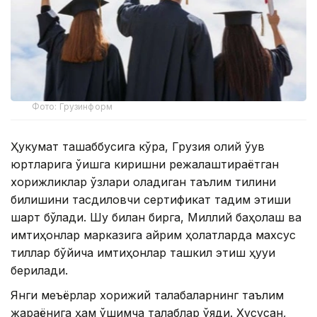
Фото: Грузинформ
Ҳукумат ташаббусига кўра, Грузия олий ўқув
юртларига ўқишга киришни режалаштираётган
хорижликлар ўзлари оладиган таълим тилини
билишини тасдиқловчи сертификат тақдим этиши
шарт бўлади. Шу билан бирга, Миллий баҳолаш ва
имтиҳонлар марказига айрим ҳолатларда махсус
тиллар бўйича имтиҳонлар ташкил этиш ҳуқуқи
берилади.
Янги меъёрлар хорижий талабаларнинг таълим
жараёнига ҳам қўшимча талаблар қўяди. Хусусан,