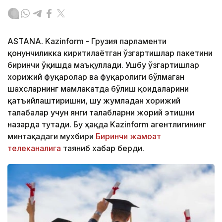
ASTANA. Kazinform - Грузия парламенти
қонунчиликка киритилаётган ўзгартишлар пакетини
биринчи ўқишда маъқуллади. Ушбу ўзгартишлар
хорижий фуқаролар ва фуқаролиги бўлмаган
шахсларнинг мамлакатда бўлиш қоидаларини
қатъийлаштиришни, шу жумладан хорижий
талабалар учун янги талабларни жорий этишни
назарда тутади. Бу ҳақда Kazinform агентлигининг
минтақадаги мухбири
Биринчи жамоат
телеканалига
таяниб хабар берди.