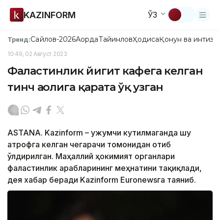
KAZINFORM
ЎЗ
Сайлов-2026
Ақорда
Тайинлов
Ҳодиса
Қонун ва интизо
Тренд:
10:49, 02 Август 2023
Фаластинлик йигит кафега келган
тинч аҳолига қарата ўқ узган
ASTANA. Kazinform – Ҳужумчи кутилмаганда шу
атрофга келган чегарачи томонидан отиб
ўлдирилган. Маҳаллий ҳокимият органлари
фаластинлик арабларининг меҳнатини тақиқлади,
дея хабар беради Kazinform Еuronewsга таяниб.