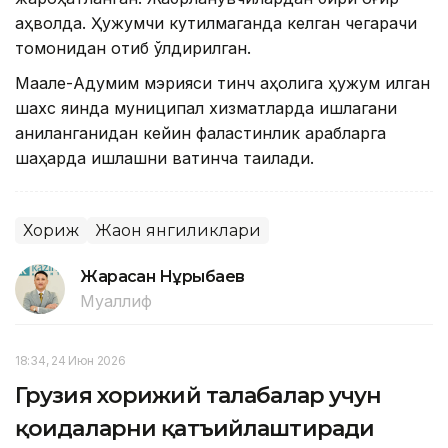
аҳволда. Ҳужумчи кутилмаганда келган чегарачи
томонидан отиб ўлдирилган.
Маале-Адумим мэрияси тинч аҳолига ҳужум қилган
шахс яқинда муниципал хизматларда ишлагани
аниқланганидан кейин фаластинлик арабларга
шаҳарда ишлашни вақтинча тақиқлади.
Хориж
Жаҳон янгиликлари
Жарасқан Нұрыбаев
Муаллиф
18:34, 24 Июн 2026
Грузия хорижий талабалар учун
қоидаларни қатъийлаштиради