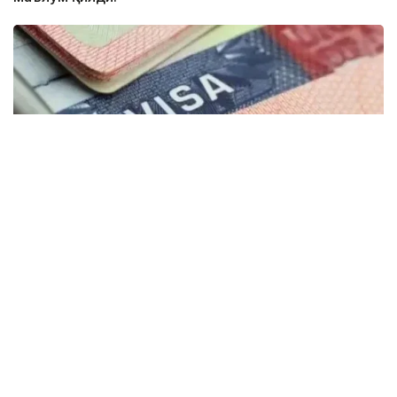
Фото: montsame
“Қозоғистонда 40 та етакчи хорижий
университетларнинг филиаллари
очилмоқда. Бугунги кунда
мамлакатимизда 31 минг 500 нафар
хорижлик талаба таҳсил олмоқда – бу