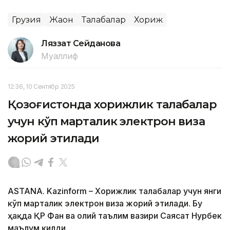
Грузия
Жаҳон
Талабалар
Хориж
Ляззат Сейданова
Муаллиф
12:36, 10 Сентябр 2025
Қозоғистонда хорижлик талабалар
учун кўп марталик электрон виза
жорий этилади
ASTANA. Kazinform – Хорижлик талабалар учун янги
кўп марталик электрон виза жорий этилади. Бу
ҳақда ҚР Фан ва олий таълим вазири Саясат Нурбек
маълум қилди.