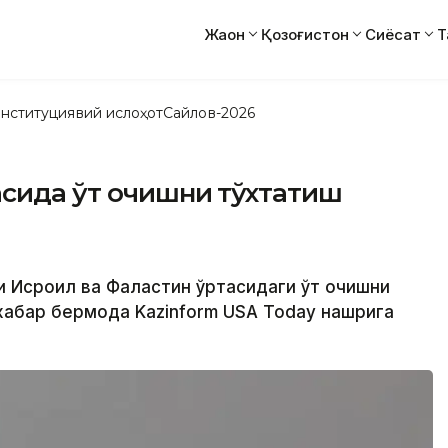
Жаҳон
Қозоғистон
Сиёсат
Т
нституциявий ислоҳот
Сайлов-2026
асида ўт очишни тўхтатиш
си Исроил ва Фаластин ўртасидаги ўт очишни
хабар бермоқда Kazinform USA Today нашрига