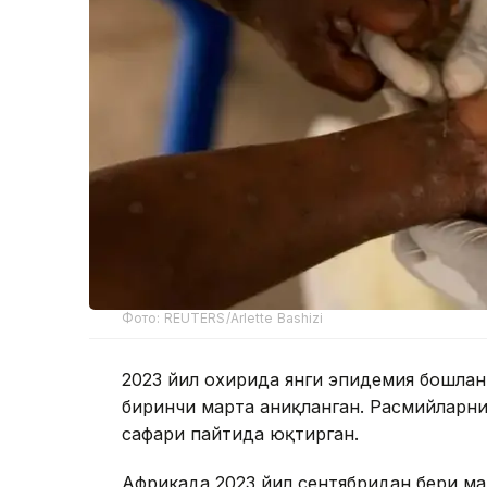
Фото: REUTERS/Arlette Bashizi
2023 йил охирида янги эпидемия бошла
биринчи марта аниқланган. Расмийларн
сафари пайтида юқтирган.
Африкада 2023 йил сентябридан бери ма