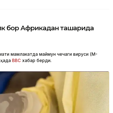
лк бор Африкадан ташқарида
мати мамлакатда маймун чечаги вируси (M-
 ҳақда
BBC
хабар берди.