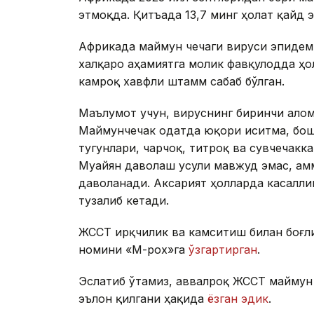
этмоқда. Қитъада 13,7 минг ҳолат қайд э
Африкада маймун чечаги вируси эпидем
халқаро аҳамиятга молик фавқулодда ҳо
камроқ хавфли штамм сабаб бўлган.
Маълумот учун, вируснинг биринчи алом
Маймунчечак одатда юқори иситма, бош 
тугунлари, чарчоқ, титроқ ва сувчечак
Муайян даволаш усули мавжуд эмас, ам
даволанади. Аксарият ҳолларда касаллик
тузалиб кетади.
ЖССТ ирқчилик ва камситиш билан боғл
номини «М-pox»га
ўзгартирган
.
Эслатиб ўтамиз, аввалроқ ЖССТ маймун 
эълон қилгани ҳақида
ёзган эдик
.