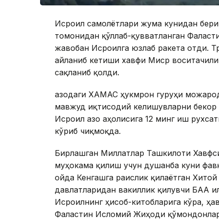
Исроил самолётлари жума кунидан бери
томонидан қўллаб-қувватланган Фаласт
жавобан Исроилга юзлаб ракета отди. Т
айланиб кетиши хавфи Миср воситачили
сақланиб қолди.
Ғазодаги ХАМАС ҳукмрон гуруҳи можарод
мавжуд иқтисодий келишувларни бекор 
Исроил Ғазо аҳолисига 12 минг иш рухса
кўриб чиқмоқда.
Бирлашган Миллатлар Ташкилоти Хавфс
муҳокама қилиш учун душанба куни фав
ойда Кенгашга раислик қилаётган Хито
давлатларидан вакиллик қилувчи БАА ил
Исроилнинг ҳисоб-китобларига кўра, ҳа
Фаластин Исломий Жиҳоди қўмондонлари