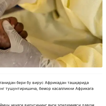
нганидан бери бу вирус Африкадан ташқарида
инг тушунтиришича, бемор касалликни Африкага
ймун чечаги вирусининг янги эпидемияси давом