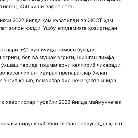
тилган, 456 киши вафот этган.
ияси 2022 йилда ҳам кузатилди ва ЖССТ ҳам
лат эълон қилди. Ушбу эпидемияга ҳозиргидан
атлари 5-21 кун ичида намоён бўлади.
оғриғи, бел ва мушак оғриғи, шишган лимфа
ка ўхшаш терида тошмаларни келтириб чиқаради.
мо касаллик антивирал препаратлар билан
 енгил кечиб, беморлар бир неча ҳафта ичида
иқ хавотирлар туфайли 2022 йилда маймунчечак
чечаги вируси сабабли глобал фавқулодда ҳолат