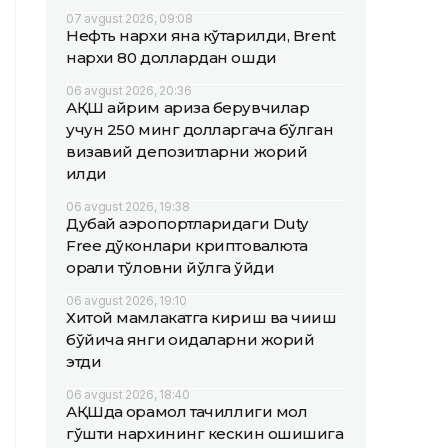
07 avgust 2026, 09:08
Нефть нархи яна кўтарилди, Brent
нархи 80 доллардан ошди
06 avgust 2026, 20:36
АҚШ айрим ариза берувчилар
учун 250 минг долларгача бўлган
визавий депозитларни жорий
қилди
06 avgust 2026, 19:38
Дубай аэропортларидаги Duty
Free дўконлари криптовалюта
орқали тўловни йўлга қўйди
06 avgust 2026, 19:10
Хитой мамлакатга кириш ва чиқиш
бўйича янги қоидаларни жорий
этди
06 avgust 2026, 18:40
АҚШда қорамол тақчиллиги мол
гўшти нархининг кескин ошишига