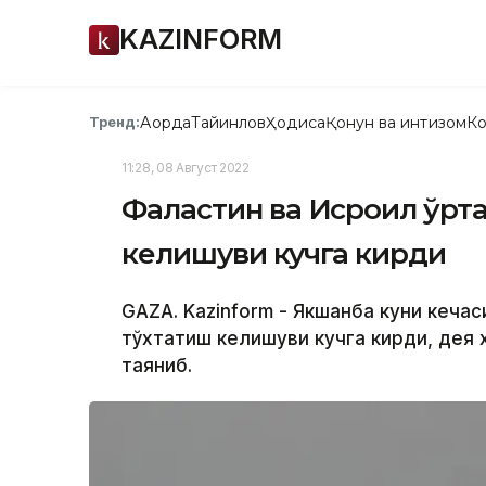
KAZINFORM
Ақорда
Тайинлов
Ҳодиса
Қонун ва интизом
Ко
Тренд:
11:28, 08 Август 2022
Фаластин ва Исроил ўрт
келишуви кучга кирди
GAZA. Kazinform - Якшанба куни кеча
тўхтатиш келишуви кучга кирди, дея 
таяниб.