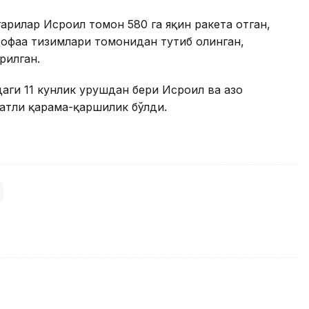
гарилар Исроил томон 580 га яқин ракета отган,
офаа тизимлари томонидан тутиб олинган,
рилган.
ги 11 кунлик урушдан бери Исроил ва Ғазо
атли қарама-қаршилик бўлди.