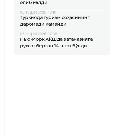
олиб келди
06 avgust 2026, 18:10
Туркияда туризм соҳасининг
даромади камайди
06 avgust 2026, 17:38
Нью-Йорк АҚШда эвтаназияга
рухсат берган 14-штат бўлди