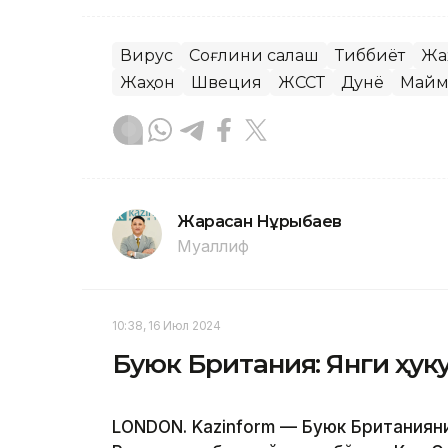
Вирус
Соғлиқни сақлаш
Тиббиёт
Жа
Жаҳон
Швеция
ЖССТ
Дунё
Майм
Жарасқан Нұрыбаев
Муаллиф
10:38, 16 Июл 2024
Буюк Британия: Янги ҳук
LONDON. Kazinform — Буюк Британиян