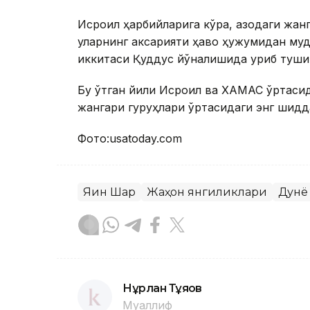
Исроил ҳарбийларига кўра, Ғазодаги жан
уларнинг аксарияти ҳаво ҳужумидан муд
иккитаси Қуддус йўналишида уриб туши
Бу ўтган йили Исроил ва ХАМАС ўртасида
жангари гуруҳлари ўртасидаги энг шидд
Фото:usatoday.com
Яқин Шарқ
Жаҳон янгиликлари
Дунё
Нұрлан Тұяқов
Муаллиф