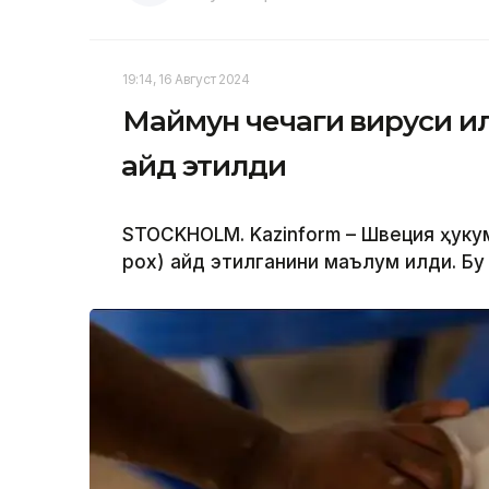
19:14, 16 Август 2024
Маймун чечаги вируси и
қайд этилди
STOCKHOLM. Kazinform – Швеция ҳуку
pox) қайд этилганини маълум қилди. Бу