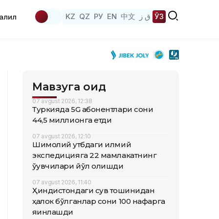
KZ
QZ
РУ
EN
中文
ق ز
ЎЗ
аҳлил
Мавзуга оид
07 avgust 2026, 12:38
Туркияда 5G абонентлари сони
44,5 миллионга етди
07 avgust 2026, 12:10
Шимолий қутбдаги илмий
экспедицияга 22 мамлакатнинг
ўқувчилари йўл олишди
07 avgust 2026, 11:40
Ҳиндистондаги сув тошқинидан
ҳалок бўлганлар сони 100 нафарга
яқинлашди