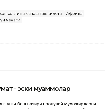
ҳон соғлиқни сақлаш ташкилоти
Африка
ун чечаги
умат - эски муаммолар
инг янги бош вазири ноқонуний муҳожирларни