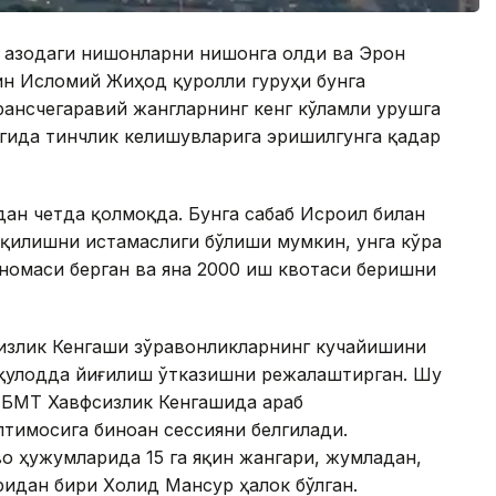
 Ғазодаги нишонларни нишонга олди ва Эрон
ин Исломий Жиҳод қуролли гуруҳи бунга
рансчегаравий жангларнинг кенг кўламли урушга
гида тинчлик келишувларига эришилгунга қадар
ан четда қолмоқда. Бунга сабаб Исроил билан
қилишни истамаслиги бўлиши мумкин, унга кўра
тномаси берган ва яна 2000 иш квотаси беришни
излик Кенгаши зўравонликларнинг кучайишини
қулодда йиғилиш ўтказишни режалаштирган. Шу
й БМТ Хавфсизлик Кенгашида араб
тимосига биноан сессияни белгилади.
во ҳужумларида 15 га яқин жангари, жумладан,
дан бири Холид Мансур ҳалок бўлган.