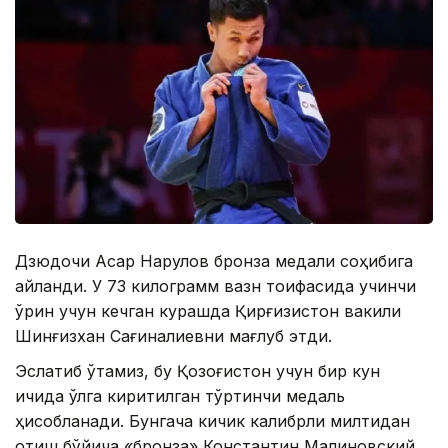
Дзюдочи Асқар Нарқулов бронза медали соҳибига
айланди. У 73 килограмм вазн тоифасида учинчи
ўрин учун кечган курашда Қирғизистон вакили
Шинғизхан Сағиналиевни мағлуб этди.
Эслатиб ўтамиз, бу Қозоғистон учун бир кун
ичида қўлга киритилган тўртинчи медаль
ҳисобланади. Бунгача кичик калибрли милтиқдан
отиш бўйича «бронза» Константин Малиновский,