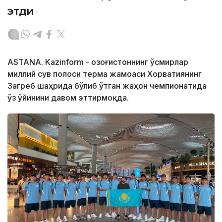
этди
ASTANA. Kazinform - Қозоғистоннинг ўсмирлар
миллий сув полоси терма жамоаси Хорватиянинг
Загреб шаҳрида бўлиб ўтган жаҳон чемпионатида
ўз ўйинини давом эттирмоқда.