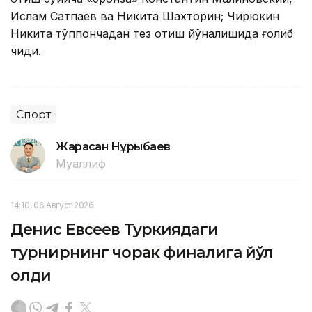
Ислам Сатпаев ва Никита Шахторин; Чирюкин
Никита тўппончадан тез отиш йўналишида ғолиб
чиқди.
Спорт
Жарасқан Нұрыбаев
Муаллиф
14:10, 06 Август 2026
Денис Евсеев Туркиядаги
турнирнинг чорак финалига йўл
олди