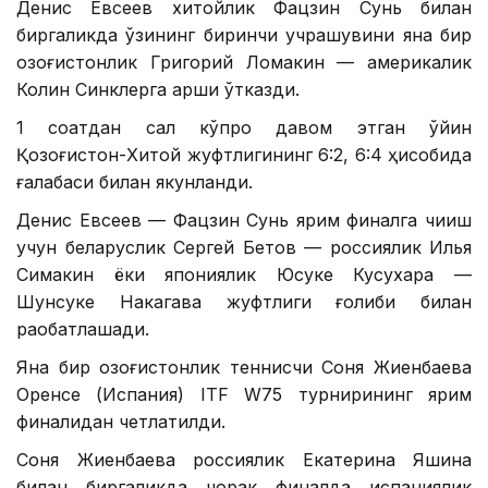
Денис Евсеев хитойлик Фацзин Сунь билан
биргаликда ўзининг биринчи учрашувини яна бир
қозоғистонлик Григорий Ломакин — америкалик
Колин Синклерга қарши ўтказди.
1 соатдан сал кўпроқ давом этган ўйин
Қозоғистон-Хитой жуфтлигининг 6:2, 6:4 ҳисобида
ғалабаси билан якунланди.
Денис Евсеев — Фацзин Сунь ярим финалга чиқиш
учун беларуслик Сергей Бетов — россиялик Илья
Симакин ёки япониялик Юсуке Кусухара —
Шунсуке Накагава жуфтлиги ғолиби билан
рақобатлашади.
Яна бир қозоғистонлик теннисчи Соня Жиенбаева
Оренсе (Испания) ITF W75 турнирининг ярим
финалидан четлатилди.
Соня Жиенбаева россиялик Екатерина Яшина
билан биргаликда чорак финалда испаниялик