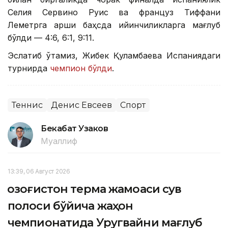
Селия Сервино Руис ва француз Тиффани
Леметрга қарши баҳсда қийинчиликларга мағлуб
бўлди — 4:6, 6:1, 9:11.
Эслатиб ўтамиз, Жибек Қуламбаева Испаниядаги
турнирда
чемпион бўлди
.
Теннис
Денис Евсеев
Спорт
Бекабат Узаков
Муаллиф
13:39, 06 Август 2026
Қозоғистон терма жамоаси сув
полоси бўйича жаҳон
чемпионатида Уругвайни мағлуб