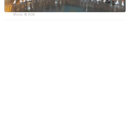
Фото: ҚР ҰОК
Учинчи ўйинда қозоғистонлик спортчилар
Уругвайни катта фарқ билан мағлуб этишди. Ўйин
22:5 ҳисобида якунланди.
ҚР МОҚ маълумотларига кўра, Қозоғистон терма
жамоаси ўйинчиси Максим Сасин ўйиннинг энг
яхши ўйинчиси деб топилди.
Бугун, 6 август куни Қозоғистон терма жамоаси
Туркия билан тўқнаш келади.
Эслатиб ўтамиз, жаҳон чемпионатининг биринчи
ўйинида миллий терма жамоа Мисрга ютқазган
эди, бироқ иккинчи ўйинда Сингапурни мағлуб
этди.