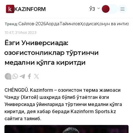
KAZINFORM
ЎЗ
Сайлов-2026
Ақорда
Тайинлов
Ҳодиса
Қонун ва интизо
Тренд:
10:47, 31 Июл 2023
Ёзги Универсиада:
Қозоғистонликлар тўртинчи
медални қўлга киритди
CHÉNGDŪ. Kazinform – Қозоғистон терма жамоаси
Чэнду (Хитой) шаҳрида бўлиб ўтаётган ёзги
Универсиада ўйинларида тўртинчи медални қўлга
киритди, дея хабар беради Kazinform Sports.kz
сайтига таяниб.