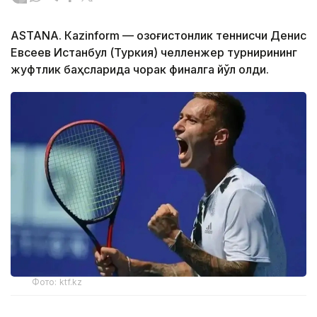
ASTANА. Кazinform — Қозоғистонлик теннисчи Денис
Евсеев Истанбул (Туркия) челленжер турнирининг
жуфтлик баҳсларида чорак финалга йўл олди.
Фото: ktf.kz