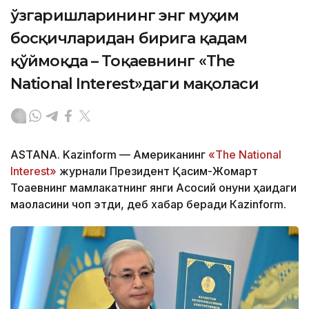
ўзгаришларининг энг муҳим
босқичларидан бирига қадам
қўймоқда – Тоқаевнинг «The
National Interest»даги мақоласи
ASTANA. Kazinform — Американинг
«The National
Interest»
журнали Президент Қасим-Жомарт
Тоқаевнинг мамлакатнинг янги Асосий қонуни ҳақидаги
мақоласини чоп этди, деб хабар беради Кazinform.