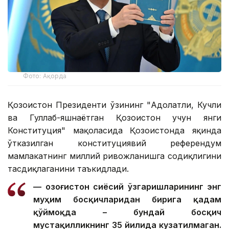
Фото: Ақорда
Қозоғистон Президенти ўзининг "Адолатли, Кучли
ва Гуллаб-яшнаётган Қозоғистон учун янги
Конституция" мақоласида Қозоғистонда яқинда
ўтказилган конституциявий референдум
мамлакатнинг миллий ривожланишга содиқлигини
тасдиқлаганини таъкидлади.
— Қозоғистон сиёсий ўзгаришларининг энг
муҳим босқичларидан бирига қадам
қўймоқда – бундай босқич
мустақилликнинг 35 йилида кузатилмаган.