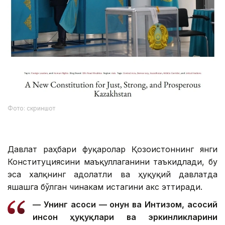
Фото: скриншот
Давлат раҳбари фуқаролар Қозоғистоннинг янги
Конституциясини маъқуллаганини таъкидлади, бу
эса халқнинг адолатли ва ҳуқуқий давлатда
яшашга бўлган чинакам истагини акс эттиради.
— Унинг асоси — Қонун ва Интизом, асосий
инсон ҳуқуқлари ва эркинликларини