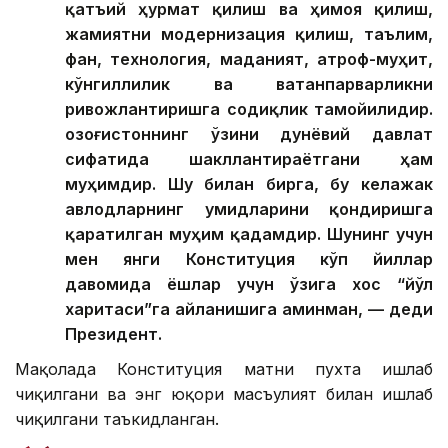
қатъий ҳурмат қилиш ва ҳимоя қилиш,
жамиятни модернизация қилиш, таълим,
фан, технология, маданият, атроф-муҳит,
кўнгиллилик ва ватанпарварликни
ривожлантиришга содиқлик тамойилидир.
Қозоғистоннинг ўзини дунёвий давлат
сифатида шакллантираётгани ҳам
муҳимдир. Шу билан бирга, бу келажак
авлодларнинг умидларини қондиришга
қаратилган муҳим қадамдир. Шунинг учун
мен янги Конституция кўп йиллар
давомида ёшлар учун ўзига хос “йўл
харитаси”га айланишига аминман, — деди
Президент.
Мақолада Конституция матни пухта ишлаб
чиқилгани ва энг юқори масъулият билан ишлаб
чиқилгани таъкидланган.