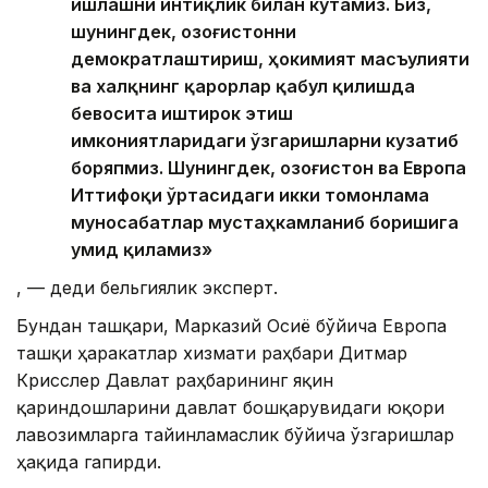
ишлашни интиқлик билан кутамиз. Биз,
шунингдек, Қозоғистонни
демократлаштириш, ҳокимият масъулияти
ва халқнинг қарорлар қабул қилишда
бевосита иштирок этиш
имкониятларидаги ўзгаришларни кузатиб
боряпмиз. Шунингдек, Қозоғистон ва Европа
Иттифоқи ўртасидаги икки томонлама
муносабатлар мустаҳкамланиб боришига
умид қиламиз»
, — деди бельгиялик эксперт.
Бундан ташқари, Марказий Осиё бўйича Европа
ташқи ҳаракатлар хизмати раҳбари Дитмар
Крисслер Давлат раҳбарининг яқин
қариндошларини давлат бошқарувидаги юқори
лавозимларга тайинламаслик бўйича ўзгаришлар
ҳақида гапирди.