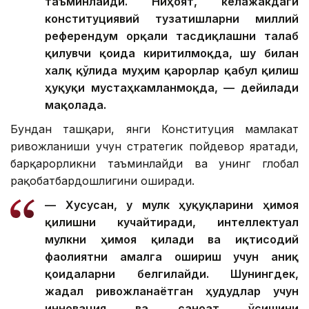
таъминлайди. Ниҳоят, келажакдаги
конституциявий тузатишларни миллий
референдум орқали тасдиқлашни талаб
қилувчи қоида киритилмоқда, шу билан
халқ қўлида муҳим қарорлар қабул қилиш
ҳуқуқи мустаҳкамланмоқда, — дейилади
мақолада.
Бундан ташқари, янги Конституция мамлакат
ривожланиши учун стратегик пойдевор яратади,
барқарорликни таъминлайди ва унинг глобал
рақобатбардошлигини оширади.
— Хусусан, у мулк ҳуқуқларини ҳимоя
қилишни кучайтиради, интеллектуал
мулкни ҳимоя қилади ва иқтисодий
фаолиятни амалга ошириш учун аниқ
қоидаларни белгилайди. Шунингдек,
жадал ривожланаётган ҳудудлар учун
инновация ва саноат ўсишини