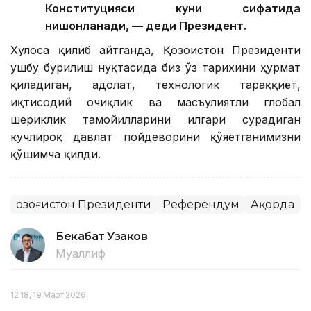
Конституцияси куни сифатида
нишонланади, — деди Президент.
Хулоса қилиб айтганда, Қозоғистон Президенти
ушбу бурилиш нуқтасида биз ўз тарихини ҳурмат
қиладиган, адолат, технологик тараққиёт,
иқтисодий очиқлик ва масъулиятли глобал
шериклик тамойилларини илгари сурадиган
кучлироқ давлат пойдеворини қўяётганимизни
қўшимча қилди.
Қозоғистон Президенти
Референдум
Ақорда
Бекабат Узаков
Муаллиф
12:18, 19 Март 2026