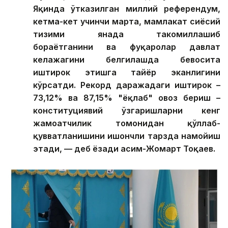
Яқинда ўтказилган миллий референдум,
кетма-кет учинчи марта, мамлакат сиёсий
тизими янада такомиллашиб
бораётганини ва фуқаролар давлат
келажагини белгилашда бевосита
иштирок этишга тайёр эканлигини
кўрсатди. Рекорд даражадаги иштирок –
73,12% ва 87,15% "ёқлаб" овоз бериш –
конституциявий ўзгаришларни кенг
жамоатчилик томонидан қўллаб-
қувватланишини ишончли тарзда намойиш
этади, — деб ёзади Қасим-Жомарт Тоқаев.