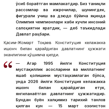
ўсиб бораётган мамлакатдир. Биз таниқли
рассомлар ва ижрочилар, шунингдек,
фигурали учиш ва дзюдо бўйича яқинда
Олимпия чемпионлари каби кучли инсоний
салоҳиятни яратдик, — деб таъкидлади
Давлат раҳбари.
Қасим-Жомарт Тоқаев Конституция келажакка
ишонч билан қарайдиган давлатнинг ҳужжати
эканлигини қўшимча қилди.
— Агар 1995 йилги Конституция
мустақиллик асосларини ва миллатнинг
яшаб қолишини мустаҳкамлаган бўлса,
унда 2026 йилги Конституция келажакка
ишонч билан қарайдиган етук,
янгиланаётган давлатнинг ҳужжатидир.
Бундан буён халқимиз тарихий танлов
қилган кун — 15 март Қозоғистон