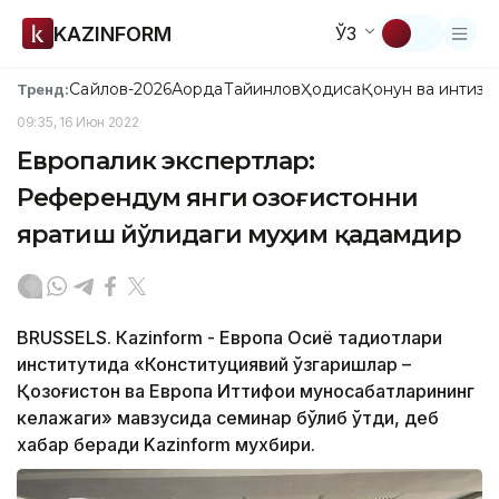
KAZINFORM
ЎЗ
Сайлов-2026
Ақорда
Тайинлов
Ҳодиса
Қонун ва интизо
Тренд:
09:35, 16 Июн 2022
Европалик экспертлар:
Референдум янги Қозоғистонни
яратиш йўлидаги муҳим қадамдир
BRUSSELS. Кazinform - Европа Осиё тадқиқотлари
институтида «Конституциявий ўзгаришлар –
Қозоғистон ва Европа Иттифоқи муносабатларининг
келажаги» мавзусида семинар бўлиб ўтди, деб
хабар беради Kazinform мухбири.