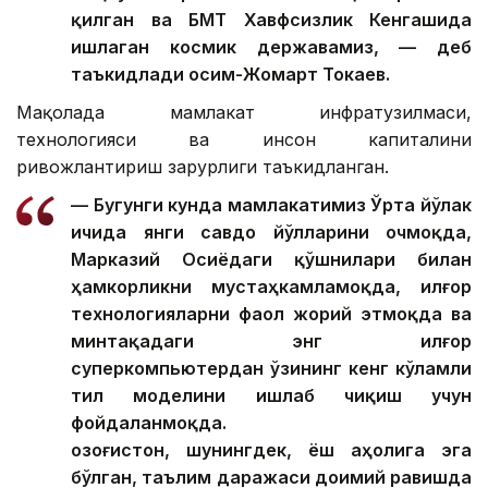
қилган ва БМТ Хавфсизлик Кенгашида
ишлаган космик державамиз, — деб
таъкидлади Қосим-Жомарт Токаев.
Мақолада мамлакат инфратузилмаси,
технологияси ва инсон капиталини
ривожлантириш зарурлиги таъкидланган.
— Бугунги кунда мамлакатимиз Ўрта йўлак
ичида янги савдо йўлларини очмоқда,
Марказий Осиёдаги қўшнилари билан
ҳамкорликни мустаҳкамламоқда, илғор
технологияларни фаол жорий этмоқда ва
минтақадаги энг илғор
суперкомпьютердан ўзининг кенг кўламли
тил моделини ишлаб чиқиш учун
фойдаланмоқда.
Қозоғистон, шунингдек, ёш аҳолига эга
бўлган, таълим даражаси доимий равишда