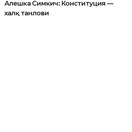
Алешка Симкич: Конституция —
халқ танлови
ASTANА. Каzinform – Европа Иттифоқининг
Қозоғистондаги элчиси Алешка Симкич Кazinformга
Қозоғистондаги референдум ҳақида ўз фикрини
билдирди.