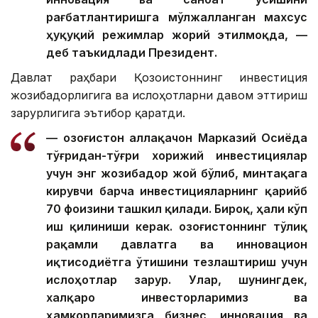
рағбатлантиришга мўлжалланган махсус
ҳуқуқий режимлар жорий этилмоқда, —
деб таъкидлади Президент.
Давлат раҳбари Қозоғистоннинг инвестиция
жозибадорлигига ва ислоҳотларни давом эттириш
зарурлигига эътибор қаратди.
— Қозоғистон аллақачон Марказий Осиёда
тўғридан-тўғри хорижий инвестициялар
учун энг жозибадор жой бўлиб, минтақага
кирувчи барча инвестицияларнинг қарийб
70 фоизини ташкил қилади. Бироқ, ҳали кўп
иш қилиниши керак. Қозоғистоннинг тўлиқ
рақамли давлатга ва инновацион
иқтисодиётга ўтишини тезлаштириш учун
ислоҳотлар зарур. Улар, шунингдек,
халқаро инвесторларимиз ва
ҳамкорларимизга бизнес, инновация ва