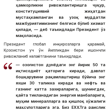
ҳамкорликни ривожлантиришга чуқур,
конституциявий жиҳатдан
мустаҳкамланган ва узоқ муддатли
мажбуриятимизнинг белгиси бўлиб хизмат
қилади, — деб таъкидлади Президент ўз
мақоласида.
Президент глобал инқирозларга қарамай,
Қозоғистон уч ўн йилликдан бери ишончли
ривожланиб келаётганини таъкидлади.
— Қозоғистон дунёдаги энг йирик 50 та
иқтисодиёт қаторига киради, давлат
бошқарувини рақамлаштириш бўйича энг
яхши 30 таликка киради ва нефть ва
газнинг катта захираларига, шунингдек,
қайта тикланадиган энергия манбаларига,
муҳим минералларга ва қишлоқ хўжалиги
маҳсулотларига эга. Биз ЕХҲТга раислик