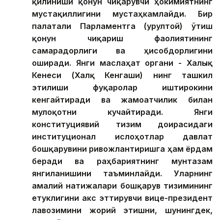
қилиниши қонун чиқарувчи ҳокимиятнинг
мустақиллигини мустаҳкамлайди. Бир
палатали Парламентга (Қурултой) ўтиш
қонун чиқариш фаолиятининг
самарадорлиги ва ҳисобдорлигини
оширади. Янги маслаҳат органи - Халық
Кенеси (Халқ Кенгаши) нинг ташкил
этилиши фуқаролар иштирокини
кенгайтиради ва жамоатчилик билан
мулоқотни кучайтиради. Янги
конституциявий тизим доирасидаги
институционал ислоҳотлар давлат
бошқарувини ривожлантиришга ҳам ёрдам
беради ва раҳбариятнинг мунтазам
янгиланишини таъминлайди. Уларнинг
амалий натижалари бошқарув тизимининг
етуклигини акс эттирувчи вице-президент
лавозимини жорий этишни, шунингдек,