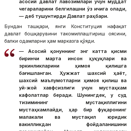
асосий давлат лавозимлари учун муддат
чегараларини белгилашни ўз ичига олади,
— деб тушунтирди Давлат раҳбари.
Бундан ташқари, янги Конституция нафақат
давлат бошқарувини такомиллаштириш ғоясини,
балки одамларни ҳам марказга қўяди.
— Асосий қонуннинг энг катта қисми
биринчи марта инсон ҳуқуқлари ва
эркинликларини ҳимоя қилишга
бағишланган. Ҳужжат шахсий ҳаёт,
шахсий маълумотларни ҳимоя қилиш ва
уй-жой хавфсизлиги учун мустаҳкам
кафолатлар беради. Шунингдек, у суд
тизимининг мустақиллигини
мустаҳкамлайди, ҳар бир фуқаронинг
малакали ва мустақил юридик
вакилликдан фойдаланишини