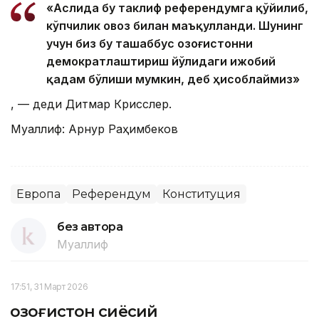
«Аслида бу таклиф референдумга қўйилиб,
кўпчилик овоз билан маъқулланди. Шунинг
учун биз бу ташаббус Қозоғистонни
демократлаштириш йўлидаги ижобий
қадам бўлиши мумкин, деб ҳисоблаймиз»
, — деди Дитмар Крисслер.
Муаллиф: Арнур Раҳимбеков
Европа
Референдум
Конституция
без автора
Муаллиф
17:51, 31 Март 2026
Қозоғистон сиёсий