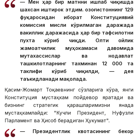
— Мен ҳар бир матнни ишлаб чиқишда
шахсан иштирок этдим. Қозоғистоннинг 129
фуқаросидан иборат Конституциявий
комиссия мисли кўрилмаган даражада
вакиллик даражасида ҳар бир тафсилотни
пухта кўриб чиқди. Олти ойлик
жамоатчилик муҳокамаси давомида
мутахассислар ва нодавлат
ташкилотларнинг тахминан 12 000 та
таклифи кўриб чиқилди, — дея
таъкидланади мақолада.
Қасим-Жомарт Тоқаевнинг сўзларига кўра, янги
Конституция мустаҳкам пойдевор яратади ва
бизнинг стратегик қарашларимизни янада
мустаҳкамлайди: "Кучли Президент, Нуфузли
Парламент ва Ҳисоб берадиган Ҳукумат".
— Президентлик квотасининг бекор