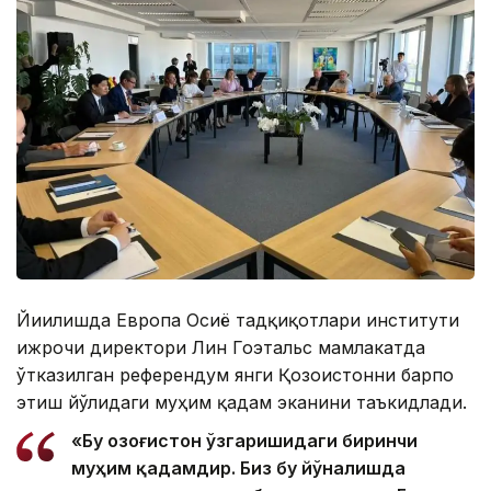
Йиғилишда Европа Осиё тадқиқотлари институти
ижрочи директори Лин Гоэтальс мамлакатда
ўтказилган референдум янги Қозоғистонни барпо
этиш йўлидаги муҳим қадам эканини таъкидлади.
«Бу Қозоғистон ўзгаришидаги биринчи
муҳим қадамдир. Биз бу йўналишда