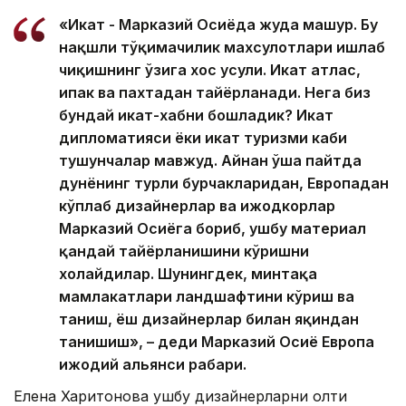
«Икат - Марказий Осиёда жуда машҳур. Бу
нақшли тўқимачилик махсулотлари ишлаб
чиқишнинг ўзига хос усули. Икат атлас,
ипак ва пахтадан тайёрланади. Нега биз
бундай икат-хабни бошладик? Икат
дипломатияси ёки икат туризми каби
тушунчалар мавжуд. Айнан ўша пайтда
дунёнинг турли бурчакларидан, Европадан
кўплаб дизайнерлар ва ижодкорлар
Марказий Осиёга бориб, ушбу материал
қандай тайёрланишини кўришни
хоҳлайдилар. Шунингдек, минтақа
мамлакатлари ландшафтини кўриш ва
таниш, ёш дизайнерлар билан яқиндан
танишиш», – деди Марказий Осиё Европа
ижодий альянси раҳбари.
Елена Харитонова ушбу дизайнерларни олти