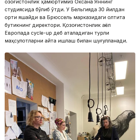
қозоғистонлик ҳамюртимиз Оксана Яннинг
студиясида бўлиб ўтди. У Бельгияда 30 йилдан
ортиқ яшайди ва Брюссель марказидаги олтита
бутикнинг директори. Қозоғистонлик аёл
Европада cycle-up деб аталадиган турли
маҳсулотларни қайта ишлаш билан шуғулланади.