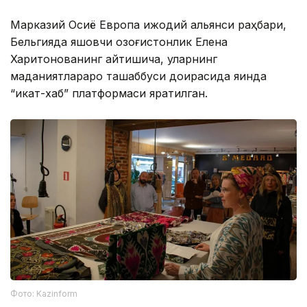
Марказий Осиё Европа ижодий альянси раҳбари,
Бельгияда яшовчи қозоғистонлик Елена
Харитонованинг айтишича, уларнинг
маданиятлараро ташаббуси доирасида яқинда
“икат-хаб” платформаси яратилган.
Фото: Kazinform