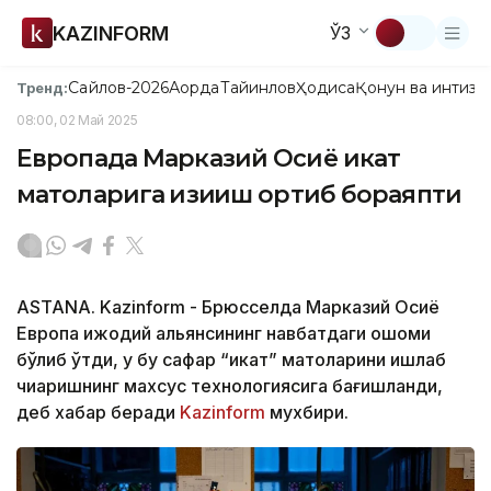
KAZINFORM
ЎЗ
Сайлов-2026
Ақорда
Тайинлов
Ҳодиса
Қонун ва интизо
Тренд:
08:00, 02 Май 2025
Европада Марказий Осиё икат
матоларига қизиқиш ортиб бораяпти
ASTANA. Kazinform - Брюсселда Марказий Осиё
Европа ижодий альянсининг навбатдаги оқшоми
бўлиб ўтди, у бу сафар “икат” матоларини ишлаб
чиқаришнинг махсус технологиясига бағишланди,
деб хабар беради
Kazinform
мухбири.