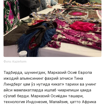
Фото: Kazinform
Тадбирда, шунингдек, Марказий Осиё Европа
ижодий альянсининг фахрий элчиси Тина
Линдберг ҳам ўз нутқида «икат» тарихи ва унинг
қайси мамлакатларда ишлаб чиқарилиши ҳақида
сўзлаб берди. Марказий Осиёдан ташқари,
технология Индонезия, Малайзия, ҳатто Африка