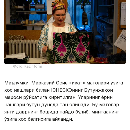
Фото: Kazinform
Маълумки, Марказий Осиё «икат» матолари ўзига
хос нақшлари билан ЮНЕСКОнинг Бутунжаҳон
мероси рўйхатига киритилган. Уларнинг ёрқин
нақшлари бутун дунёда тан олинади. Бу матолар
янги даврнинг бошида пайдо бўлиб, минтақанинг
ўзига хос белгисига айланди.