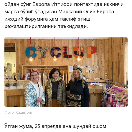
ойдан сўнг Европа Иттифоқи пойтахтида иккинчи
марта бўлиб ўтадиган Марказий Осиё Европа
ижодий форумига ҳам таклиф этиш
режалаштирилганини таъкидлади.
Фото: Kazinform
Ўтган жума, 25 апрелда ана шундай оқшом