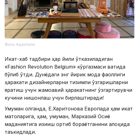
Фото: Kazinform
Икат-хаб тадбири ҳар йили ўтказиладиган
«Fashion Revolution Belgium» кўргазмаси вақтида
бўлиб ўтди. Дунёдаги энг йирик мода фаоллиги
ҳаракати дизайнерларни тизимли ўзгаришларни
яратиш учун жамоавий ҳаракатнинг ўзгартирувчи
кучини нишонлаш учун бирлаштиради!
Умуман олганда, Е.Харитонова Европада ҳам икат
матоларига, ҳам, умуман, Марказий Осиё
маданиятига қизиқиш ортиб бораётганини алоҳида
таъкидлади.