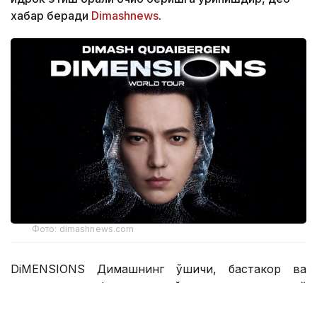
хабар беради
Dimashnews
.
Фото: dimashnews.com
DiMENSIONS Димашнинг қўшиқчи, бастакор ва
продюсер сифатидаги кўп қиррали ижодий
қиёфасини, шунингдек, унинг саҳнадан ташқаридаги