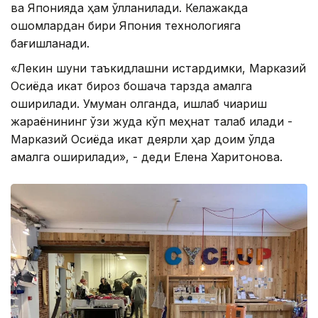
ва Японияда ҳам қўлланилади. Келажакда
оқшомлардан бири Япония технологияга
бағишланади.
«Лекин шуни таъкидлашни истардимки, Марказий
Осиёда икат бироз бошқача тарзда амалга
оширилади. Умуман олганда, ишлаб чиқариш
жараёнининг ўзи жуда кўп меҳнат талаб қилади -
Марказий Осиёда икат деярли ҳар доим қўлда
амалга оширилади», - деди Елена Харитонова.