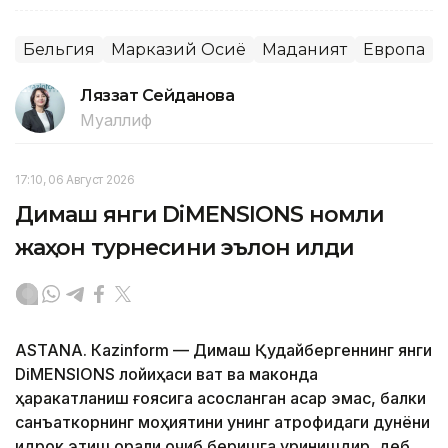
Бельгия
Марказий Осиё
Маданият
Европа
Ляззат Сейданова
Муаллиф
17:10, 06 Август 2026
Димаш янги DiMENSIONS номли
жаҳон турнесини эълон қилди
ASTANА. Кazinform — Димаш Қудайбергеннинг янги
DiMENSIONS лойиҳаси вақт ва маконда
ҳаракатланиш ғоясига асосланган асар эмас, балки
санъаткорнинг моҳиятини унинг атрофидаги дунёни
идрок этиш орқали очиб беришга уринишдир, деб