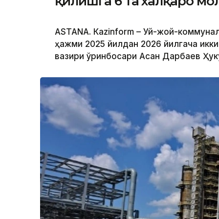
қилишга 6 та халқаро мо
ASTANА. Кazinform – Уй-жой-коммуна
ҳажми 2025 йилдан 2026 йилгача икк
вазири ўринбосари Асан Дарбаев Ҳу