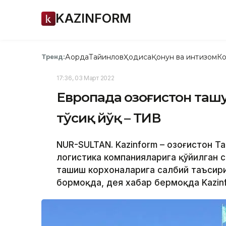
KAZINFORM
Ақорда
Тайинлов
Ҳодиса
Қонун ва интизом
Ко
Тренд:
17:36, 03 Март 2022
Европада Қозоғистон таш
тўсиқ йўқ – ТИВ
NUR-SULTAN. Kazinform – Қозоғистон 
логистика компанияларига қўйилган с
ташиш корхоналарига салбий таъсири
бормоқда, дея хабар бермоқда Kazin