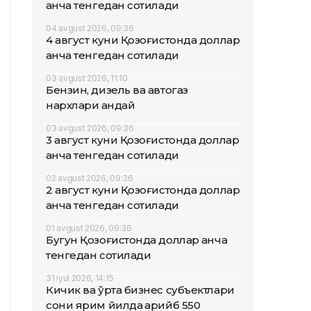
қанча тенгедан сотилади
04 avgust 2026, 09:36
4 август куни Қозоғистонда доллар
қанча тенгедан сотилади
03 avgust 2026, 11:10
Бензин, дизель ва автогаз
нархлари қандай
03 avgust 2026, 09:36
3 август куни Қозоғистонда доллар
қанча тенгедан сотилади
02 avgust 2026, 09:36
2 август куни Қозоғистонда доллар
қанча тенгедан сотилади
01 avgust 2026, 09:36
Бугун Қозоғистонда доллар қанча
тенгедан сотилади
31 iyul 2026, 14:15
Кичик ва ўрта бизнес субъектлари
сони ярим йилда қарийб 550