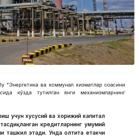
бу "Энергетика ва коммунал хизматлар соҳасини
сида кўзда тутилган янги механизмларнинг
риш учун хусусий ва хорижий капитал
 тасдиқланган кредитларнинг умумий
и ташкил этади. Унда олтита етакчи