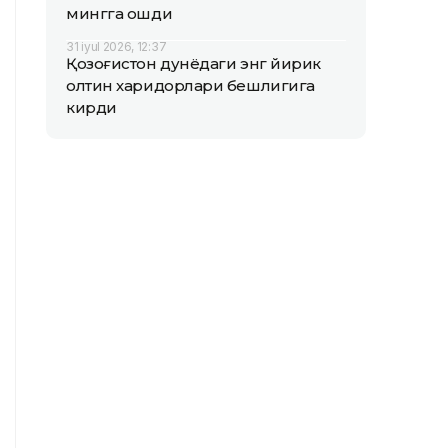
мингга ошди
31 iyul 2026, 12:37
Қозоғистон дунёдаги энг йирик
олтин харидорлари бешлигига
кирди