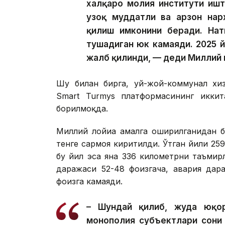
халқаро молия институти иш
узоқ муддатли ва арзон нар
қилиш имконини беради. Нат
тушадиган юк камаяди. 2025 
жалб қилинди, — деди Миллий 
Шу билан бирга, уй-жой-коммунал хиз
Smart Turmys платформасининг икки
борилмоқда.
Миллий лойиҳа амалга оширилганидан б
тенге сармоя киритилди. Ўтган йили 2
бу йил эса яна 336 километрни таъмир
даражаси 52-48 фоизгача, авария дар
фоизга камаяди.
– Шундай қилиб, жуда юқор
монополия субъектлари сони 