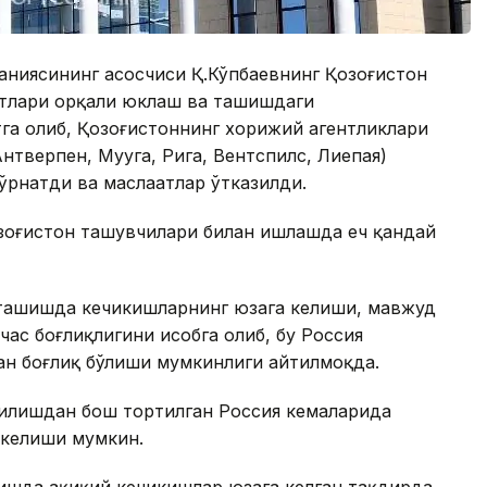
паниясининг асосчиси Қ.Кўпбаевнинг Қозоғистон
ртлари орқали юклаш ва ташишдаги
тга олиб, Қозоғистоннинг хорижий агентликлари
нтверпен, Мууга, Рига, Вентспилс, Лиепая)
рнатди ва маслаҳатлар ўтказилди.
озоғистон ташувчилари билан ишлашда ҳеч қандай
ташишда кечикишларнинг юзага келиши, мавжуд
ас боғлиқлигини ҳисобга олиб, бу Россия
ан боғлиқ бўлиши мумкинлиги айтилмоқда.
қилишдан бош тортилган Россия кемаларида
 келиши мумкин.