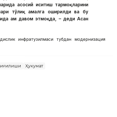
ларида асосий иситиш тармоқларини
лари тўлиқ амалга оширилди ва бу
ида ҳам давом этмоқда, – деди Асан
ндислик инфратузилмаси тубдан модернизация
йиғилиши
Ҳукумат