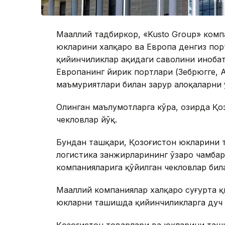
Маҳаллий тадбиркор, «Kusto Group» ком
юкларини халқаро ва Европа денгиз по
қийинчиликлар ҳақидаги саволини иноба
Европанинг йирик портлари (Зебрюгге, А
маъмуриятлари билан зарур алоқаларни ў
Олинган маълумотларга кўра, ҳозирда Қ
чекловлар йўқ.
Бундан ташқари, Қозоғистон юкларини 
логистика занжирларининг ўзаро чамбарч
компанияларига қўйилган чекловлар бил
Маҳаллий компаниялар халқаро суғурта 
юкларни ташишда қийинчиликларга дуч