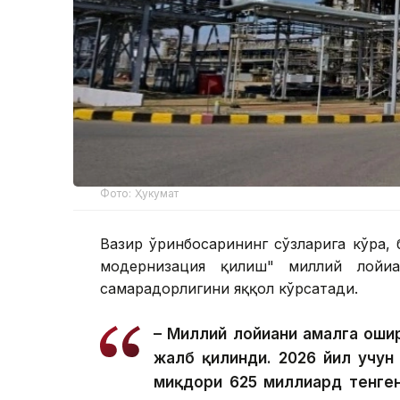
Фото: Ҳукумат
Вазир ўринбосарининг сўзларига кўра, 
модернизация қилиш" миллий лойиҳа
самарадорлигини яққол кўрсатади.
– Миллий лойиҳани амалга оши
жалб қилинди. 2026 йил учун
миқдори 625 миллиард тенген