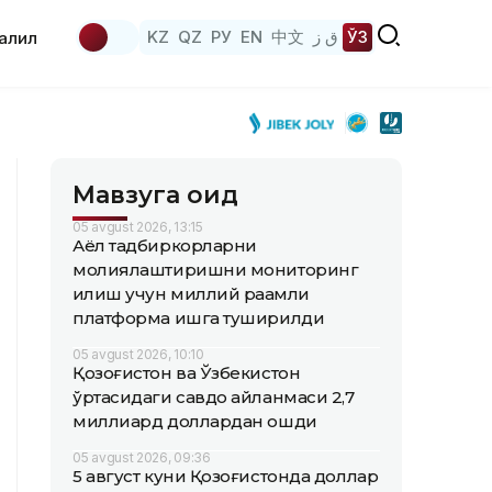
KZ
QZ
РУ
EN
中文
ق ز
ЎЗ
аҳлил
Мавзуга оид
05 avgust 2026, 13:15
Аёл тадбиркорларни
молиялаштиришни мониторинг
қилиш учун миллий рақамли
платформа ишга туширилди
05 avgust 2026, 10:10
Қозоғистон ва Ўзбекистон
ўртасидаги савдо айланмаси 2,7
миллиард доллардан ошди
05 avgust 2026, 09:36
5 август куни Қозоғистонда доллар