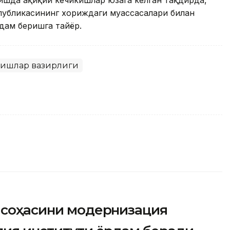
шда ҳақиқий кечикишлар юзага келган тақдирда,
публикасининг хориждаги муассасалари билан
дам беришга тайёр.
 ишлар вазирлиги
л соҳасини модернизация