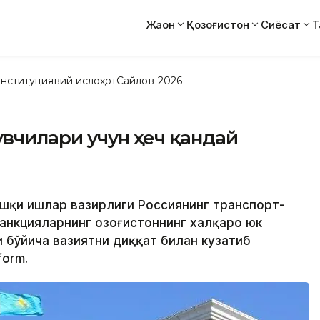
Жаҳон
Қозоғистон
Сиёсат
Т
нституциявий ислоҳот
Сайлов-2026
увчилари учун ҳеч қандай
Ташқи ишлар вазирлиги Россиянинг транспорт-
анкцияларнинг Қозоғистоннинг халқаро юк
 бўйича вазиятни диққат билан кузатиб
form.