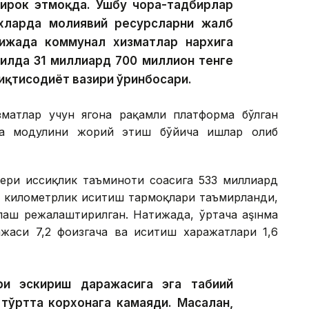
тирок этмоқда. Ушбу чора-тадбирлар
хларда молиявий ресурсларни жалб
ижада коммунал хизматлар нархига
йилда 31 миллиард 700 миллион тенге
иқтисодиёт вазири ўринбосари.
матлар учун ягона рақамли платформа бўлган
та модулини жорий этиш бўйича ишлар олиб
ери иссиқлик таъминоти соҳасига 533 миллиард
59 километрлик иситиш тармоқлари таъмирланди,
лаш режалаштирилган. Натижада, ўртача аşıнма
ажаси 7,2 фоизгача ва иситиш харажатлари 1,6
и эскириш даражасига эга табиий
тўртта корхонага камаяди. Масалан,