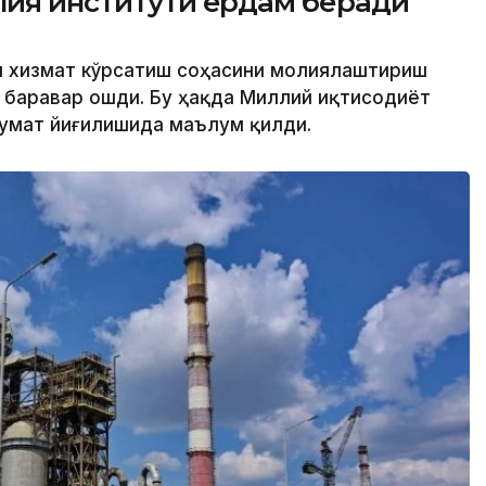
лия институти ёрдам беради
л хизмат кўрсатиш соҳасини молиялаштириш
и баравар ошди. Бу ҳақда Миллий иқтисодиёт
кумат йиғилишида маълум қилди.