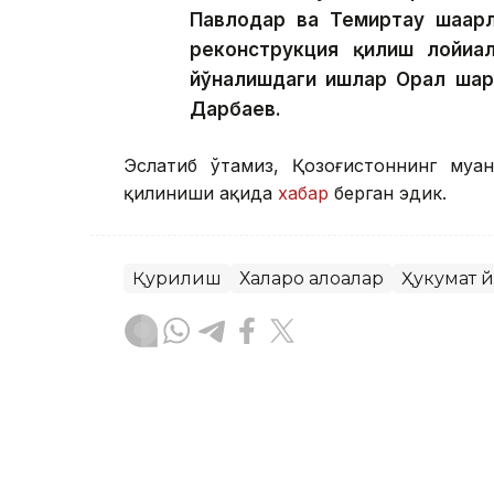
Павлодар ва Темиртау шаҳар
реконструкция қилиш лойиҳа
йўналишдаги ишлар Орал шаҳр
Дарбаев.
Эслатиб ўтамиз, Қозоғистоннинг муҳа
қилиниши ҳақида
хабар
берган эдик.
Қурилиш
Халқаро алоқалар
Ҳукумат 
Бекабат Узаков
Муаллиф