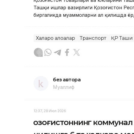
Қозоғистон товарлари ва юкларини таши
Ташқи ишлар вазирлиги Қозоғистон Рес
биргаликда муаммоларни ҳал қилишда ёр
Халқаро алоқалар
Транспорт
ҚР Ташқи
без автора
Муаллиф
12:37, 28 Июл 2026
Қозоғистоннинг коммуна