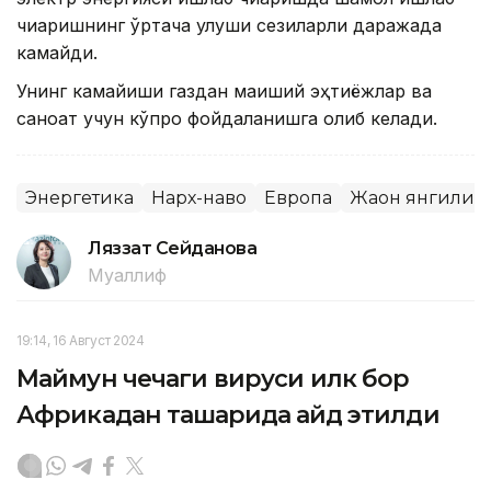
чиқаришнинг ўртача улуши сезиларли даражада
камайди.
Унинг камайиши газдан маиший эҳтиёжлар ва
саноат учун кўпроқ фойдаланишга олиб келади.
Энергетика
Нарх-наво
Европа
Жаҳон янгилик
Ляззат Сейданова
Муаллиф
19:14, 16 Август 2024
Маймун чечаги вируси илк бор
Африкадан ташқарида қайд этилди