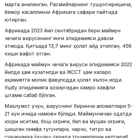
марта аниқланган. Расмийларнинг тушунтиришича,
бемор касалликни Африкага сафари пайтида
юқтирган.
Африкада 2023 йил сентябридан бери маймун
чечаги вирусининг янги эпидемияси давом
этмоқда. Қитъада 13,7 минг ҳолат қайд этилган, 456
киши вафот этган.
Африкада маймун чечаги вируси эпидемияси 2022
йилда ҳам кузатилди ва ЖССТ ҳам халқаро
аҳамиятга молик фавқулодда ҳолат эълон қилди.
Ушбу эпидемияга ҳозиргидан камроқ хавфли
штамм сабаб бўлган.
Маълумот учун, вируснинг биринчи аломатлари 5-
21 кун ичида намоён бўлади. Маймунчечак одатда
юқори иситма, бош оғриғи, бел ва мушак оғриғи,
шишган лимфа тугунлари, чарчоқ, титроқ ва
сувчечакка ўхшаш терида тошмаларни келтириб