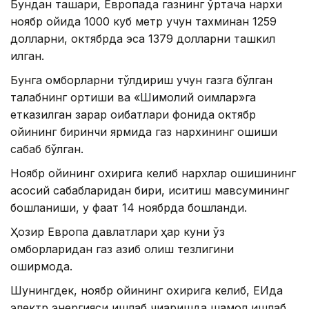
Бундан ташқари, Европада газнинг ўртача нархи
ноябр ойида 1000 куб метр учун тахминан 1259
долларни, октябрда эса 1379 долларни ташкил
қилган.
Бунга омборларни тўлдириш учун газга бўлган
талабнинг ортиши ва «Шимолий оқимлар»га
етказилган зарар оқибатлари фонида октябр
ойининг биринчи ярмида газ нархининг ошиши
сабаб бўлган.
Ноябр ойининг охирига келиб нархлар ошишининг
асосий сабабларидан бири, иситиш мавсумининг
бошланиши, у фақат 14 ноябрда бошланди.
Ҳозир Европа давлатлари ҳар куни ўз
омборларидан газ қазиб олиш тезлигини
оширмоқда.
Шунингдек, ноябр ойининг охирига келиб, ЕИда
электр энергияси ишлаб чиқаришда шамол ишлаб