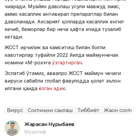
чиқаради. Муайян даволаш усули мавжуд эмас,
аммо касаллик антивирал препаратлар билан
даволанади. Аксарият ҳолларда касаллик енгил
кечиб, беморлар бир неча ҳафта ичида тузалиб
кетади.
ЖССТ ирқчилик ва камситиш билан боғлиқ
хавотирлар туфайли 2022 йилда маймунчечак
номини «М-pox»га
ўзгартирган
.
Эслатиб ўтамиз, аввалроқ ЖССТ маймун чечаги
вируси сабабли глобал фавқулодда ҳолат эълон
қилгани ҳақида
ёзган эдик
.
Вирус
Соғлиқни сақлаш
Тиббиёт
Жаҳон соғли
Жарасқан Нұрыбаев
Муаллиф