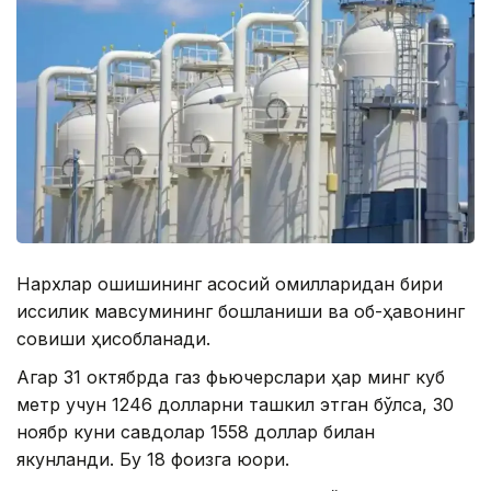
Нархлар ошишининг асосий омилларидан бири
иссиқлик мавсумининг бошланиши ва об-ҳавонинг
совиши ҳисобланади.
Агар 31 октябрда газ фьючерслари ҳар минг куб
метр учун 1246 долларни ташкил этган бўлса, 30
ноябр куни савдолар 1558 доллар билан
якунланди. Бу 18 фоизга юқори.