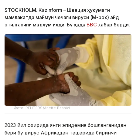
STOCKHOLM. Kazinform – Швеция ҳукумати
мамлакатда маймун чечаги вируси (M-pox) қайд
этилганини маълум қилди. Бу ҳақда
BBC
хабар берди.
Фото: REUTERS/Arlette Bashizi
2023 йил охирида янги эпидемия бошланганидан
бери бу вирус Африкадан ташқарида биринчи