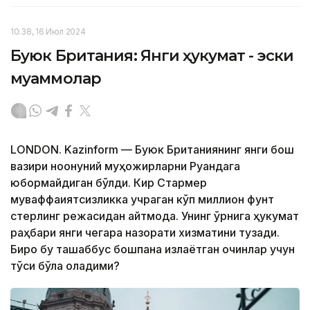
10:38, 16 Июл 2024
Буюк Британия: Янги ҳукумат - эски
муаммолар
LONDON. Kazinform — Буюк Британиянинг янги бош
вазири ноқонуний муҳожирларни Руандага
юбормайдиган бўлди. Кир Стармер
муваффақиятсизликка учраган кўп миллион фунт
стерлинг режасидан қайтмоқда. Унинг ўрнига ҳукумат
раҳбари янги чегара назорати хизматини тузади.
Бироқ бу ташаббус бошпана излаётган қочқинлар учун
тўсиқ бўла оладими?