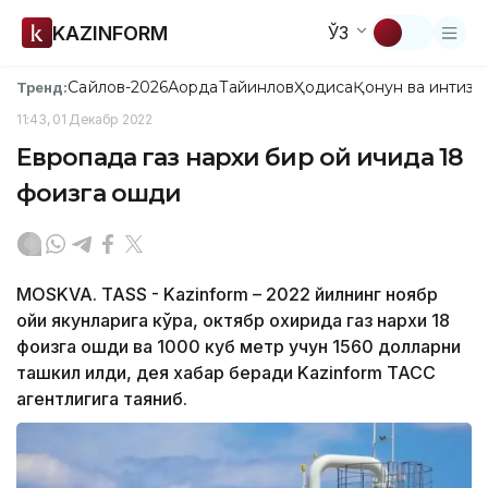
KAZINFORM
ЎЗ
Сайлов-2026
Ақорда
Тайинлов
Ҳодиса
Қонун ва интизо
Тренд:
11:43, 01 Декабр 2022
Европада газ нархи бир ой ичида 18
фоизга ошди
MOSKVA. TASS - Kazinform – 2022 йилнинг ноябр
ойи якунларига кўра, октябр охирида газ нархи 18
фоизга ошди ва 1000 куб метр учун 1560 долларни
ташкил қилди, дея хабар беради Kazinform ТАСС
агентлигига таяниб.