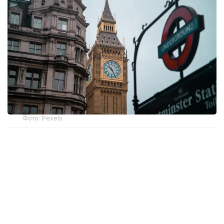
Фото: Pexels
Бошпана изловчиларни Руандага олиб келиши
керак бўлган биринчи рейс икки йил олдин амалга
ошиши керак эди. Бироқ Инсон ҳуқуқлари бўйича
Европа суди ва Буюк Британия Олий суди бу
халқаро ҳуқуққа зид эканини айтиб, ташаббусга
тўсқинлик қилди.