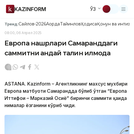
KAZINFORM
ЎЗ
Сайлов-2026
Ақорда
Тайинлов
Ҳодиса
Қонун ва интизо
Тренд:
08:00, 06 Апрел 2025
Европа нашрлари Самарқанддаги
саммитни қандай талқин қилмоқда
ASTANA. Kazinform – Агентликнинг махсус мухбири
Европа матбуоти Самарқандда бўлиб ўтган “Европа
Иттифоқи – Марказий Осиё” биринчи саммити ҳақида
нималар ёзганини кўриб чиқди.