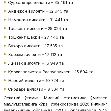
Сурхондарё вилояти – 35 461 та
Андижон вилояти – 32 949 та
Наманган вилояти – 31 441 та
Тошкент вилояти – 29 024 та
Тошкент шаҳри – 27 446 та
Бухоро вилояти – 17 535 та
Хоразм вилояти – 17 112 та
Жиззах вилояти – 16 949 та
Қорақалпоғистон Республикаси – 15 894 та
Навоий вилояти – 10 724 та
Сирдарё вилояти – 9 384 та
Эслатиб ўтамиз, Миллий статистика қўмитаси
маълумотларига кўра, Ўзбекистонда 2026 йилнинг
январь-июнь ойларида ФҲДЁ органларида 92,3