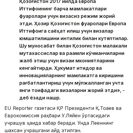
Қозоғистон 2017 йилда Европа
Иттифоқининг барча мамлакатлари
фуқаролари учун визасиз режим жорий
этди. Ҳозир Қозоғистон фуқаролари Европа
Иттифоқига саёҳат қилиш учун визалар
юмшатилишини интиқлик билан кутяптилар.
Шу муносабат билан Қозоғистон малакали
мутахассислар ва рақамли кўчманчиларни
жалб этиш учун визаи мкониятларини
кенгайтирди. Ҳукумат иқтидор ва
инновацияларнинг мамлакатга киришини
рағбатлантириш учун мўлжалланган учта
янги тоифадаги визаларни жорий этди», -
деб ёзади нашр.
EU Reporter газетаси ҚР Президенти Қ.Тоқаев ва
Еврокомиссия раҳбари У.Ляйен ўртасидаги
учрашув ҳақида хабар беради. Унда Лееннинг
шахсан учрашгани қайд этилган.