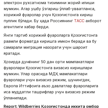
электрон рухсатнома тизимини жорий қилиши
мумкин. Агар ушбу ўзгариш қўллаб-қувватланса,
хорижий фуқаролар учун Қозоғистонга кириш
пуллик бўлади. Бу ҳақда Россиянинг
ТАСС
ахборот
агентлиги хабар берди.
Янги тартиб хорижий фуқароларга Қозоғистонга
рақамли форматда киришга имкон беради ва бу
самарали миграция назорати учун шароит
яратади.
Ҳозирда дунёнинг 50 дан ортиқ мамлакатлари
фуқаролари Қозоғистонга визасиз киришлари
мумкин. Улар орасида МДҲ мамлакатлари
фуқаролари учун визасиз режим, шунингдек,
Европа Иттифоқига аъзо давлатлар фуқароларига
қисқа муддатли ташрифлар учун визасиз режим
қўлланилади.
Report: Wildberries Қозоғистонда иккита омбор