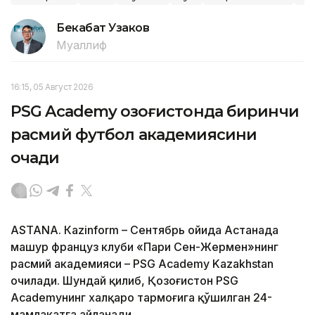
Бекабат Узаков
Муаллиф
16:15, 05 Август 2026
PSG Academy Қозоғистонда биринчи
расмий футбол академиясини
очади
ASTANА. Кazinform – Сентябрь ойида Астанада
машҳур француз клуби «Пари Сен-Жермен»нинг
расмий академияси – PSG Academy Kazakhstan
очилади. Шундай қилиб, Қозоғистон PSG
Academyнинг халқаро тармоғига қўшилган 24-
мамлакатга айланади.