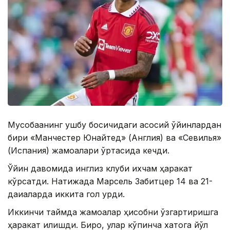
Мусобақанинг ушбу босқичидаги асосий ўйинлардан
бири «Манчестер Юнайтед» (Англия) ва «Севилья»
(Испания) жамоалари ўртасида кечди.
Ўйин давомида инглиз клуби ихчам ҳаракат
кўрсатди. Натижада Марсель Забитцер 14 ва 21-
дақиқаларда иккита гол урди.
Иккинчи таймда жамоалар ҳисобни ўзгартиришга
ҳаракат қилишди. Бироқ, улар кўпинча хатога йўл