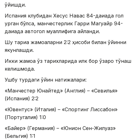
қўйишди.
Испания клубидан Хесус Навас 84-дақиқада гол
урган бўлса, манчестерлик Гарри Магуайр 94-
дақиқада автогол муаллифига айланди.
Шу тариқа жамоаларни 2:2 ҳисоби билан ўйинни
якунлашди.
Икки жамоа ўз тарихларида илк бор ўзаро тўқнаш
келишмоқда.
Ушбу турдаги ўйин натижалари:
«Манчестер Юнайтед» (Англия) – «Севилья»
(Испания) 2:2
«Ювентус» (Италия) – «Спортинг Лиссабон»
(Португалия) 1:0
«Байер» (Германия) – «Юнион Сен-Жилуаз»
(Бельгия) 1:1