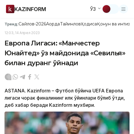
KAZINFORM
ЎЗ
Сайлов-2026
Ақорда
Тайинлов
Ҳодиса
Қонун ва интизо
Тренд:
12:03, 14 Апрел 2023
Европа Лигаси: «Манчестер
Юнайтед» ўз майдонида «Севилья»
билан дуранг ўйнади
ASTANA. Kazinform – Футбол бўйича UEFA Европа
лигаси чорак финалининг илк ўйинлари бўлиб ўтди,
деб хабар беради Kazinform мухбири.