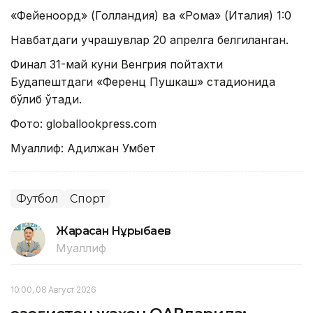
«Фейеноорд» (Голландия) ва «Рома» (Италия) 1:0
Навбатдаги учрашувлар 20 апрелга белгиланган.
Финал 31-май куни Венгрия пойтахти
Будапештдаги «Ференц Пушкаш» стадионида
бўлиб ўтади.
Фото: globallookpress.com
Муаллиф: Адилжан Умбет
Футбол
Спорт
Жарасқан Нұрыбаев
Муаллиф
10:00, 08 Август 2026