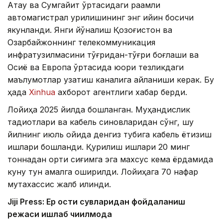
Ақтау ва Сумгайит ўртасидаги рақамли
автомагистрал қурилишининг энг қийин босқичи
якунланди. Янги йўналиш Қозоғистон ва
Озарбайжоннинг телекоммуникация
инфратузилмасини тўғридан-тўғри боғлаши ва
Осиё ва Европа ўртасида юқори тезликдаги
маълумотлар узатиш каналига айланиши керак. Бу
ҳақда
Xinhua
ахборот агентлиги хабар берди.
Лойиҳа 2025 йилда бошланган. Муҳандислик
тадқиқотлари ва кабель синовларидан сўнг, шу
йилнинг июль ойида денгиз тубига кабель ётқизиш
ишлари бошланди. Қурилиш ишлари 20 минг
тоннадан ортиқ сиғимга эга махсус кема ёрдамида
куну тун амалга оширилди. Лойиҳага 70 нафар
мутахассис жалб қилинди.
Jiji Press: Ер ости сувларидан фойдаланиш
режаси ишлаб чиқилмоқда