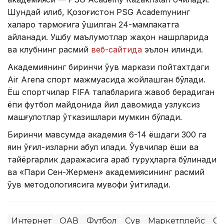
Шундай қилиб, Қозоғистон PSG Academyнинг
халқаро тармоғига қўшилган 24-мамлакатга
айланади. Ушбу маълумотлар жаҳон нашрларида
ва клубнинг расмий
веб-сайтида
эълон қилинди.
Академиянинг биринчи ўқув маркази пойтахтдаги
Air Arena спорт мажмуасида жойлашган бўлади.
Ёш спортчилар FIFA талабларига жавоб берадиган
ёпиқ футбол майдонида йил давомида узлуксиз
машғулотлар ўтказишлари мумкин бўлади.
Биринчи мавсумда академия 6-14 ёшдаги 300 га
яқин ўғил-қизларни қабул қилади. Ўқувчилар ёши ва
тайёргарлик даражасига қараб гуруҳларга бўлинади
ва «Пари Сен-Жермен» академиясининг расмий
ўқув методологиясига мувофиқ ўқитилади.
Интернет
ОАВ
Футбол
Сув
Маркетплейс
Сп