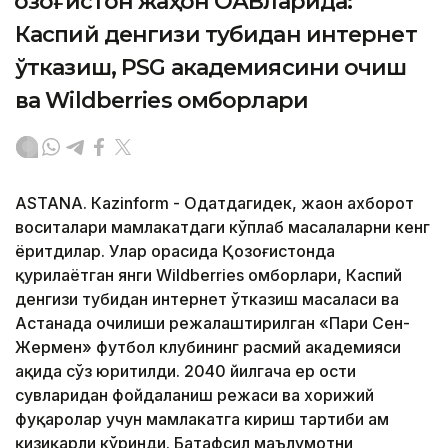
Қозоғистон жаҳон ОАВларида:
Каспий денгизи тубидан интернет
ўтказиш, PSG академиясини очиш
ва Wildberries омборлари
ASTANА. Кazinform - Одатдагидек, жаҳон ахборот
воситалари мамлакатдаги кўплаб масалаларни кенг
ёритдилар. Улар орасида Қозоғистонда
қурилаётган янги Wildberries омборлари, Каспий
денгизи тубидан интернет ўтказиш масаласи ва
Астанада очилиши режалаштирилган «Пари Сен-
Жермен» футбол клубининг расмий академияси
ҳақида сўз юритилди. 2040 йилгача ер ости
сувларидан фойдаланиш режаси ва хорижий
фуқаролар учун мамлакатга кириш тартиби ҳам
қизиқарли кўринди. Батафсил маълумотни