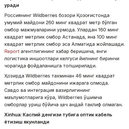
қуради
Россиянинг Wildberries бозори Қозоғистонда
умумий майдони 260 минг квадрат метр бўлган
омбор мажмуаларини қурмоқда. Улардан 160 минг
квадрат метрлик омбор Астанада, яна 100 минг
квадрат метрлик омбор эса Алматида жойлашади.
Report
агентлигининг хабар беришича, янги
логистика иншоотлари келгуси йилнинг биринчи
чорагида фойдаланишга топширилади.
Ҳозирда Wildberries тахминан 46 минг квадрат
метрлик омбор майдонини ижарага олмоқда.
Савдо ва интеграция вазирлигининг
маълумотларига кўра, Wildberries қўшимча
омборлар қуриш бўйича ҳеч қандай таклиф олмаган.
Xinhuа: Каспий денгизи тубига оптик кабель
ётқизиш якунланди