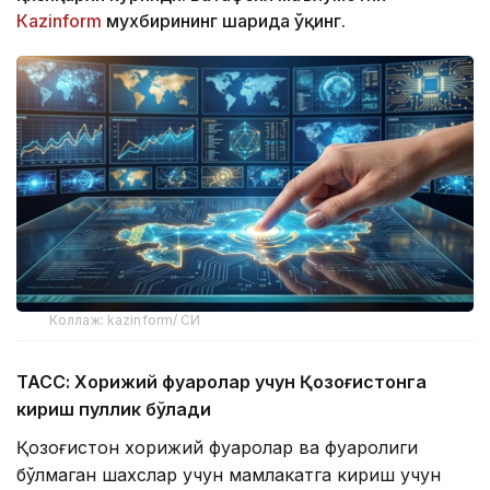
Кazinform
мухбирининг шарҳида ўқинг.
Коллаж: kazinform/ СИ
ТАСС: Хорижий фуқаролар учун Қозоғистонга
кириш пуллик бўлади
Қозоғистон хорижий фуқаролар ва фуқаролиги
бўлмаган шахслар учун мамлакатга кириш учун