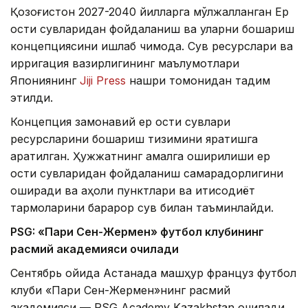
Қозоғистон 2027-2040 йилларга мўлжалланган Ер
ости сувларидан фойдаланиш ва уларни бошқариш
концепциясини ишлаб чиқмоқда. Сув ресурслари ва
ирригация вазирлигининг маълумотлари
Япониянинг
Jiji Press
нашри томонидан тақдим
этилди.
Концепция замонавий ер ости сувлари
ресурсларини бошқариш тизимини яратишга
қаратилган. Ҳужжатнинг амалга оширилиши ер
ости сувларидан фойдаланиш самарадорлигини
оширади ва аҳоли пунктлари ва иқтисодиёт
тармоқларини барқарор сув билан таъминлайди.
PSG: «Пари Сен-Жермен» футбол клубининг
расмий академияси очилади
Сентябрь ойида Астанада машҳур француз футбол
клуби «Пари Сен-Жермен»нинг расмий
академияси — PSG Academy Kazakhstan очилади.