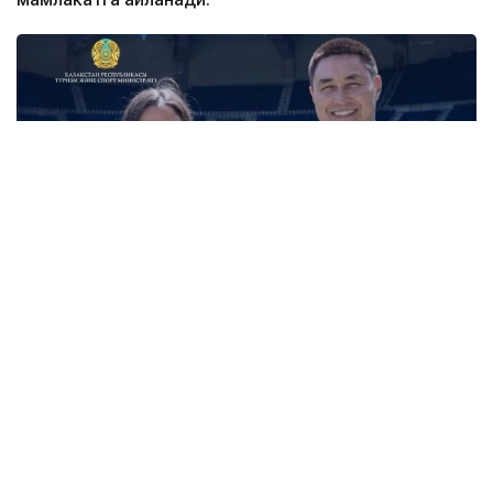
Фото: Туризм ва спорт вазирлиги
Академиянинг биринчи ўқув маркази пойтахтдаги
Air Arena спорт мажмуасида жойлашган бўлади.
FIFА талабларига мувофиқ ёпиқ футбол майдони ёш
спортчиларга йил давомида узлуксиз