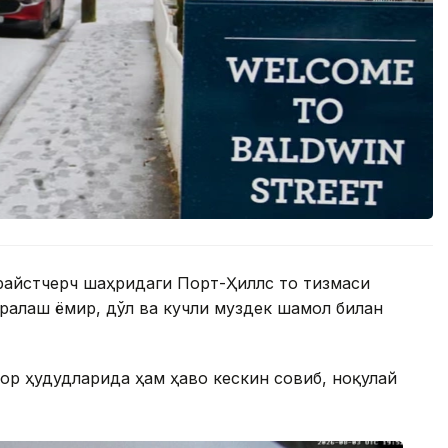
айстчерч шаҳридаги Порт-Ҳиллс тоғ тизмаси
аралаш ёмғир, дўл ва кучли муздек шамол билан
ор ҳудудларида ҳам ҳаво кескин совиб, ноқулай