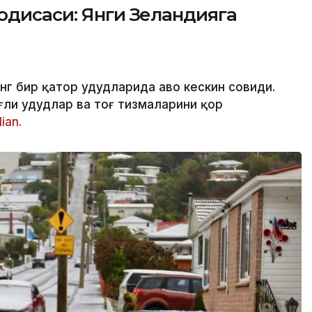
одисаси: Янги Зеландияга
г бир қатор ҳудудларида ҳаво кескин совиди.
ли ҳудудлар ва тоғ тизмаларини қор
ian.