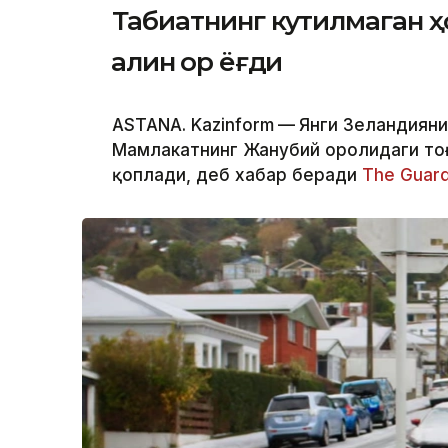
Табиатнинг кутилмаган ҳ
қалин қор ёғди
ASTANA. Kazinform
—
Янги Зеландиянин
Мамлакатнинг Жанубий оролидаги тоғ
қоплади, деб хабар беради
The Guard