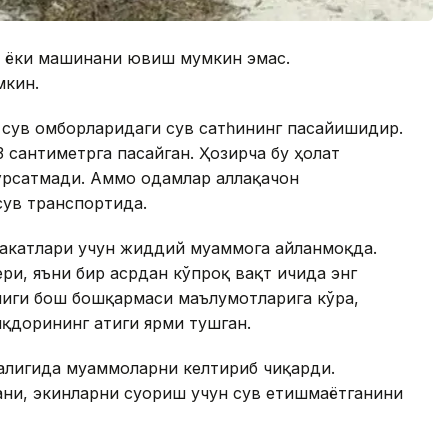
ш ёки машинани ювиш мумкин эмас.
мкин.
 сув омборларидаги сув сатһининг пасайишидир.
 сантиметрга пасайган. Ҳозирча бу ҳолат
ўрсатмади. Аммо одамлар аллақачон
сув транспортида.
лакатлари учун жиддий муаммога айланмоқда.
ри, яъни бир асрдан кўпроқ вақт ичида энг
лиги бош бошқармаси маълумотларига кўра,
иқдорининг атиги ярми тушган.
лигида муаммоларни келтириб чиқарди.
ани, экинларни суғориш учун сув етишмаётганини