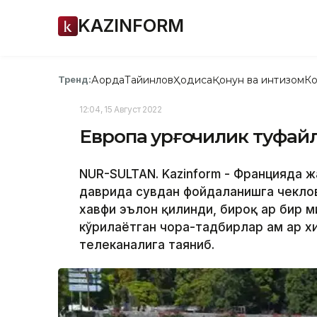
KAZINFORM
Ақорда
Тайинлов
Ҳодиса
Қонун ва интизом
Ко
Тренд:
12:04, 15 Август 2022
Европа қурғоқчилик туфа
NUR-SULTAN. Kazinform - Францияда ж
даврида сувдан фойдаланишга чекло
хавфи эълон қилинди, бироқ ҳар бир м
кўрилаётган чора-тадбирлар ҳам ҳар х
телеканалига таяниб.