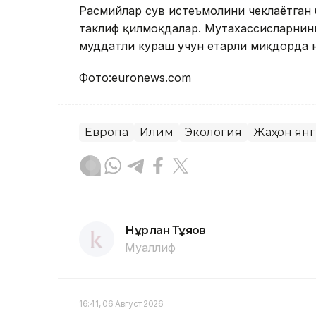
Расмийлар сув истеъмолини чеклаётган 
таклиф қилмоқдалар. Мутахассисларнинг
муддатли кураш учун етарли миқдорда 
Фото:euronews.com
Европа
Иқлим
Экология
Жаҳон ян
Нұрлан Тұяқов
Муаллиф
16:41, 06 Август 2026