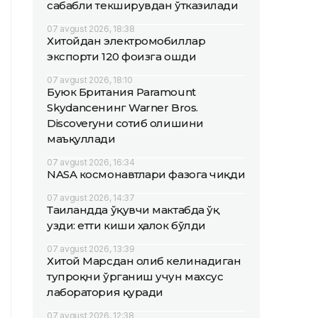
сабабли текширувдан ўтказилади
07 avgust 2026, 18:38
Хитойдан электромобиллар
экспорти 120 фоизга ошди
07 avgust 2026, 18:10
Буюк Британия Paramount
Skydanceнинг Warner Bros.
Discoveryни сотиб олишини
маъқуллади
07 avgust 2026, 16:34
NASA космонавтлари фазога чиқди
07 avgust 2026, 14:37
Таиландда ўқувчи мактабда ўқ
узди: етти киши ҳалок бўлди
07 avgust 2026, 13:39
Хитой Марсдан олиб келинадиган
тупроқни ўрганиш учун махсус
лаборатория қуради
07 avgust 2026, 12:38