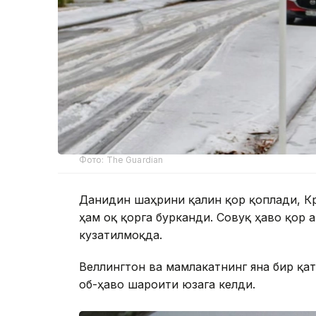
Фото: The Guardian
Данидин шаҳрини қалин қор қоплади, Кр
ҳам оқ қорга бурканди. Совуқ ҳаво қор 
кузатилмоқда.
Веллингтон ва мамлакатнинг яна бир қат
об-ҳаво шароити юзага келди.