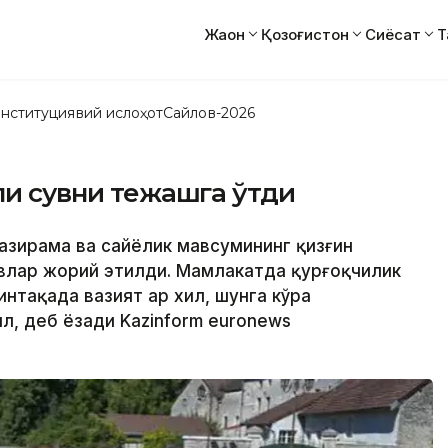
Жаҳон
Қозоғистон
Сиёсат
Т
нституциявий ислоҳот
Сайлов-2026
йли сувни тежашга ўтди
азирама ва сайёҳлик мавсумининг қизғин
влар жорий этилди. Мамлакатда қурғоқчилик
интақада вазият ҳар хил, шунга кўра
ил, деб ёзади Kazinform еuronews