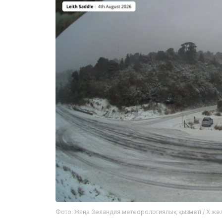
Фото: Жаңа Зеландия метеорологиялық қызметі / X жел