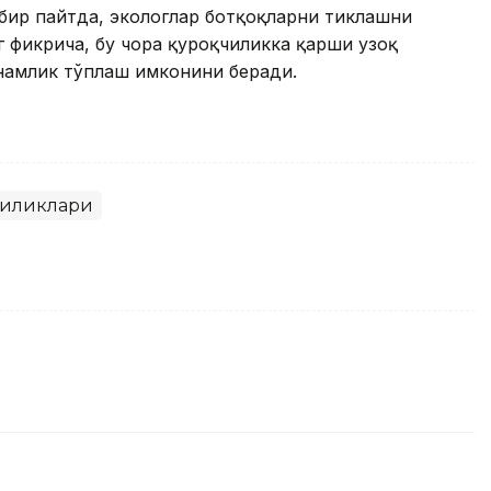
бир пайтда, экологлар ботқоқларни тиклашни
 фикрича, бу чора қурғоқчиликка қарши узоқ
намлик тўплаш имконини беради.
гиликлари