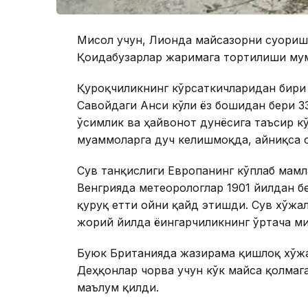
Мисол учун, Лионда майсазорни суғори
Қоидабузарлар жаримага тортилиши му
Қурғоқчиликнинг кўрсаткичларидан бири
Савойдаги Анси кўли ёз бошидан бери 33
ўсимлик ва ҳайвонот дунёсига таъсир к
муаммоларга дуч келишмоқда, айниқса 
Сув танқислиги Европанинг кўплаб мам
Венгрияда метеорологлар 1901 йилдан бе
қуруқ етти ойни қайд этишди. Сув хўжа
жорий йилда ёғингарчиликнинг ўртача м
Буюк Британияда жазирама қишлоқ хўжа
Деҳқонлар чорва учун кўк майса қолмаг
маълум қилди.