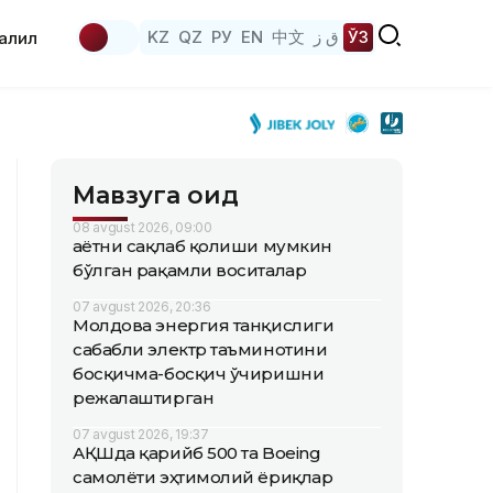
KZ
QZ
РУ
EN
中文
ق ز
ЎЗ
аҳлил
Мавзуга оид
08 avgust 2026, 09:00
Ҳаётни сақлаб қолиши мумкин
бўлган рақамли воситалар
07 avgust 2026, 20:36
Молдова энергия танқислиги
сабабли электр таъминотини
босқичма-босқич ўчиришни
режалаштирган
07 avgust 2026, 19:37
АҚШда қарийб 500 та Boeing
самолёти эҳтимолий ёриқлар