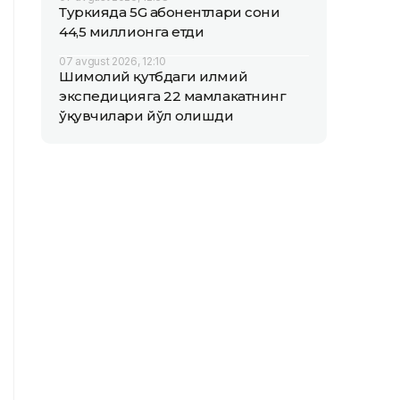
Туркияда 5G абонентлари сони
44,5 миллионга етди
07 avgust 2026, 12:10
Шимолий қутбдаги илмий
экспедицияга 22 мамлакатнинг
ўқувчилари йўл олишди