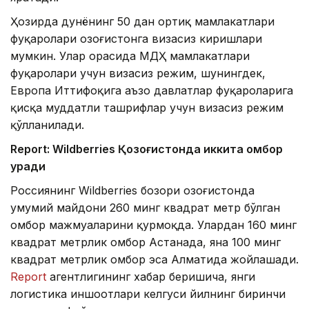
Ҳозирда дунёнинг 50 дан ортиқ мамлакатлари
фуқаролари Қозоғистонга визасиз киришлари
мумкин. Улар орасида МДҲ мамлакатлари
фуқаролари учун визасиз режим, шунингдек,
Европа Иттифоқига аъзо давлатлар фуқароларига
қисқа муддатли ташрифлар учун визасиз режим
қўлланилади.
Report: Wildberries Қозоғистонда иккита омбор
қуради
Россиянинг Wildberries бозори Қозоғистонда
умумий майдони 260 минг квадрат метр бўлган
омбор мажмуаларини қурмоқда. Улардан 160 минг
квадрат метрлик омбор Астанада, яна 100 минг
квадрат метрлик омбор эса Алматида жойлашади.
Report
агентлигининг хабар беришича, янги
логистика иншоотлари келгуси йилнинг биринчи