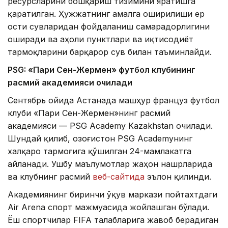
ресурсларини бошқариш тизимини яратишга
қаратилган. Ҳужжатнинг амалга оширилиши ер
ости сувларидан фойдаланиш самарадорлигини
оширади ва аҳоли пунктлари ва иқтисодиёт
тармоқларини барқарор сув билан таъминлайди.
PSG: «Пари Сен-Жермен» футбол клубининг
расмий академияси очилади
Сентябрь ойида Астанада машҳур француз футбол
клуби «Пари Сен-Жермен»нинг расмий
академияси — PSG Academy Kazakhstan очилади.
Шундай қилиб, Қозоғистон PSG Academyнинг
халқаро тармоғига қўшилган 24-мамлакатга
айланади. Ушбу маълумотлар жаҳон нашрларида
ва клубнинг расмий
веб-сайтида
эълон қилинди.
Академиянинг биринчи ўқув маркази пойтахтдаги
Air Arena спорт мажмуасида жойлашган бўлади.
Ёш спортчилар FIFA талабларига жавоб берадиган