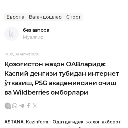
Европа
Ватандошлар
Спорт
без автора
Муаллиф
10:00, 08 Август 2026
Қозоғистон жаҳон ОАВларида:
Каспий денгизи тубидан интернет
ўтказиш, PSG академиясини очиш
ва Wildberries омборлари
ASTANА. Кazinform - Одатдагидек, жаҳон ахборот