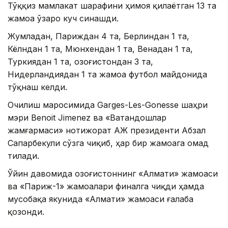
Тўққиз мамлакат шарафини ҳимоя қилаётган 13 та
жамоа ўзаро куч синашди.
Жумладан, Париждан 4 та, Берлиндан 1 та,
Кёлндан 1 та, Мюнхендан 1 та, Венадан 1 та,
Туркиядан 1 та, Қозоғистондан 3 та,
Нидерландиядан 1 та жамоа футбол майдонида
тўқнаш келди.
Очилиш маросимида Garges-Les-Gonessе шаҳри
мэри Benoit Jimenez ва «Ватандошлар
жамғармаси» нотижорат АЖ президенти Абзал
Сапарбекули сўзга чиқиб, ҳар бир жамоага омад
тилади.
Ўйин давомида Қозоғистоннинг «Алмати» жамоаси
ва «Париж-1» жамоалари финалга чиқди ҳамда
мусобақа якунида «Алмати» жамоаси ғалаба
қозонди.