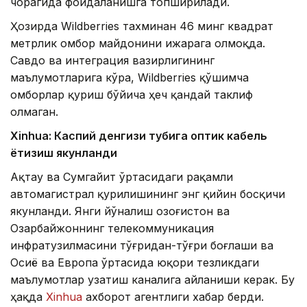
чорагида фойдаланишга топширилади.
Ҳозирда Wildberries тахминан 46 минг квадрат
метрлик омбор майдонини ижарага олмоқда.
Савдо ва интеграция вазирлигининг
маълумотларига кўра, Wildberries қўшимча
омборлар қуриш бўйича ҳеч қандай таклиф
олмаган.
Xinhuа: Каспий денгизи тубига оптик кабель
ётқизиш якунланди
Ақтау ва Сумгайит ўртасидаги рақамли
автомагистрал қурилишининг энг қийин босқичи
якунланди. Янги йўналиш Қозоғистон ва
Озарбайжоннинг телекоммуникация
инфратузилмасини тўғридан-тўғри боғлаши ва
Осиё ва Европа ўртасида юқори тезликдаги
маълумотлар узатиш каналига айланиши керак. Бу
ҳақда
Xinhua
ахборот агентлиги хабар берди.