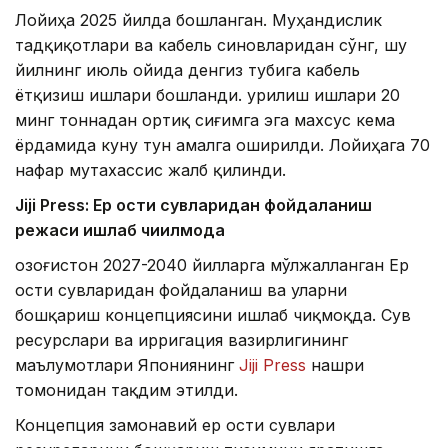
Лойиҳа 2025 йилда бошланган. Муҳандислик
тадқиқотлари ва кабель синовларидан сўнг, шу
йилнинг июль ойида денгиз тубига кабель
ётқизиш ишлари бошланди. Қурилиш ишлари 20
минг тоннадан ортиқ сиғимга эга махсус кема
ёрдамида куну тун амалга оширилди. Лойиҳага 70
нафар мутахассис жалб қилинди.
Jiji Press: Ер ости сувларидан фойдаланиш
режаси ишлаб чиқилмоқда
Қозоғистон 2027-2040 йилларга мўлжалланган Ер
ости сувларидан фойдаланиш ва уларни
бошқариш концепциясини ишлаб чиқмоқда. Сув
ресурслари ва ирригация вазирлигининг
маълумотлари Япониянинг
Jiji Press
нашри
томонидан тақдим этилди.
Концепция замонавий ер ости сувлари