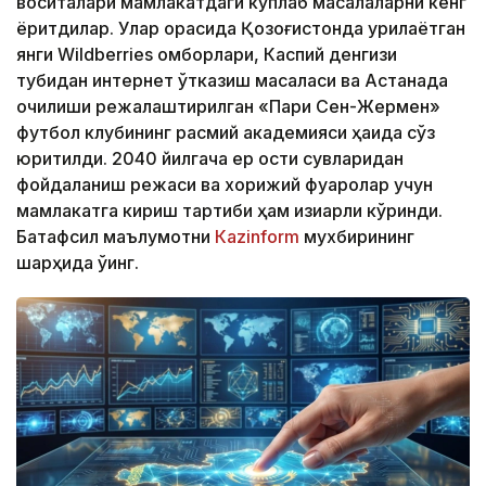
воситалари мамлакатдаги кўплаб масалаларни кенг
ёритдилар. Улар орасида Қозоғистонда қурилаётган
янги Wildberries омборлари, Каспий денгизи
тубидан интернет ўтказиш масаласи ва Астанада
очилиши режалаштирилган «Пари Сен-Жермен»
футбол клубининг расмий академияси ҳақида сўз
юритилди. 2040 йилгача ер ости сувларидан
фойдаланиш режаси ва хорижий фуқаролар учун
мамлакатга кириш тартиби ҳам қизиқарли кўринди.
Батафсил маълумотни
Кazinform
мухбирининг
шарҳида ўқинг.