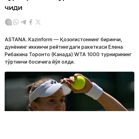
чиқди
ASTANА. Кazinform — Қозоғистоннинг биринчи,
дунёнинг иккинчи рейтингдаги ракеткаси Елена
Рибакина Торонто (Канада) WТА 1000 турнирининг
тўртинчи босқичига йўл олди.