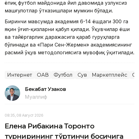
ёпиқ футбол майдонида йил давомида узлуксиз
машғулотлар ўтказишлари мумкин бўлади.
Биринчи мавсумда академия 6-14 ёшдаги 300 га
яқин ўғил-қизларни қабул қилади. Ўқувчилар ёши
ва тайёргарлик даражасига қараб гуруҳларга
бўлинади ва «Пари Сен-Жермен» академиясининг
расмий ўқув методологиясига мувофиқ ўқитилади.
Интернет
ОАВ
Футбол
Сув
Маркетплейс
Сп
Бекабат Узаков
Муаллиф
08:35, 08 Август 2026
Елена Рибакина Торонто
турнирининг тўртинчи босқичига