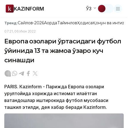
KAZINFORM
ЎЗ
Сайлов-2026
Ақорда
Тайинлов
Ҳодиса
Қонун ва интизо
Тренд:
07:21, 06 Июн 2022
Европа қозоқлари ўртасидаги футбол
ўйинида 13 та жамоа ўзаро куч
синашди
PARIS. Кazinform - Парижда Европа қозоқлари
қурултойида хорижда истиқомат қилаётган
ватандошлар иштирокида футбол мусобақаси
ташкил этилди, дея хабар беради Кazinform.