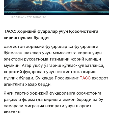
Коллаж: kazinform/ СИ
ТАСС: Хорижий фуқаролар учун Қозоғистонга
кириш пуллик бўлади
Қозоғистон хорижий фуқаролар ва фуқаролиги
бўлмаган шахслар учун мамлакатга кириш учун
электрон рухсатнома тизимини жорий қилиши
мумкин. Агар ушбу ўзгариш қўллаб-қувватланса,
хорижий фуқаролар учун Қозоғистонга кириш
пуллик бўлади. Бу ҳақда Россиянинг
ТАСС
ахборот
агентлиги хабар берди.
Янги тартиб хорижий фуқароларга Қозоғистонга
рақамли форматда киришга имкон беради ва бу
самарали миграция назорати учун шароит
яратади.