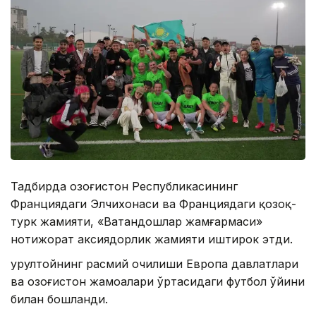
Тадбирда Қозоғистон Республикасининг
Франциядаги Элчихонаси ва Франциядаги қозоқ-
турк жамияти, «Ватандошлар жамғармаси»
нотижорат аксиядорлик жамияти иштирок этди.
Қурултойнинг расмий очилиши Европа давлатлари
ва Қозоғистон жамоалари ўртасидаги футбол ўйини
билан бошланди.