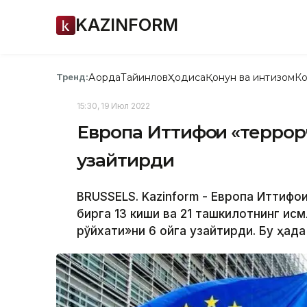
KAZINFORM
Ақорда
Тайинлов
Ҳодиса
Қонун ва интизом
Ко
Тренд:
15:30, 19 Июл 2022
Европа Иттифоқи «террор
узайтирди
BRUSSELS. Kazinform - Европа Иттифоқ
бирга 13 киши ва 21 ташкилотнинг ис
рўйхати»ни 6 ойга узайтирди. Бу ҳақд