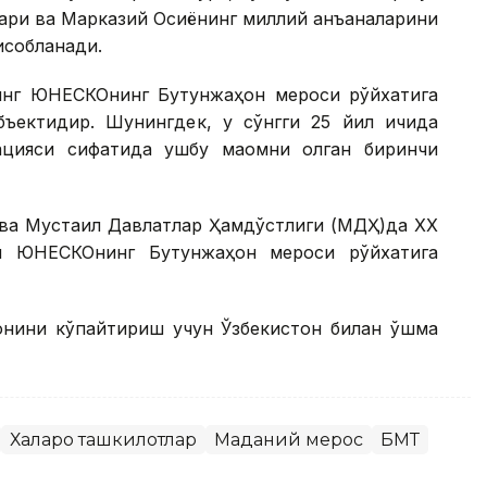
ари ва Марказий Осиёнинг миллий анъаналарини
исобланади.
инг ЮНEСКОнинг Бутунжаҳон мероси рўйхатига
ъектидир. Шунингдек, у сўнгги 25 йил ичида
цияси сифатида ушбу мақомни олган биринчи
ва Мустақил Давлатлар Ҳамдўстлиги (МДҲ)да ХХ
и ЮНEСКОнинг Бутунжаҳон мероси рўйхатига
онини кўпайтириш учун Ўзбекистон билан қўшма
Халқаро ташкилотлар
Маданий мерос
БМТ