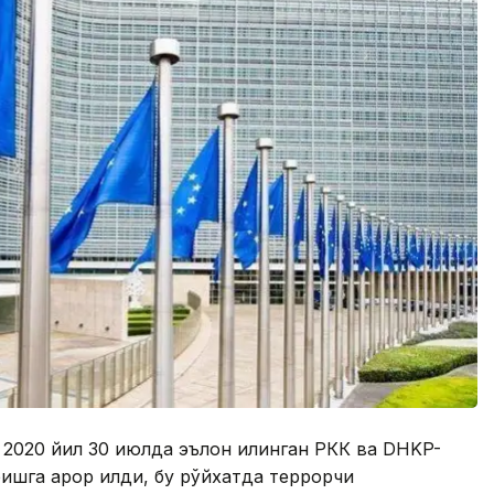
 2020 йил 30 июлда эълон қилинган РКК ва DHKP-
ишга қарор қилди, бу рўйхатда террорчи