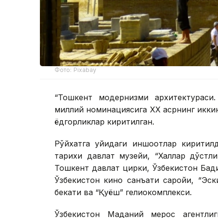
Фото: Pixabay
“Тошкент модернизми архитектураси
миллий номинациясига ХХ асрнинг икки
ёдгорликлар киритилган.
Рўйхатга қуйидаги иншоотлар киритил
тарихи давлат музейи, “Халқлар дўстл
Тошкент давлат цирки, Ўзбекистон Бад
Ўзбекистон кино санъати саройи, “Эск
бекати ва “Қуёш” гелиокомплекси.
Ўзбекистон Маданий мерос агентлиг