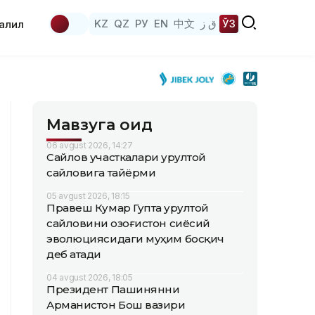
KZ
QZ
РУ
EN
中文
ق ز
ЎЗ
аҳлил
Мавзуга оид
06 avgust 2026, 14:27
Сайлов участкалари Қурултой
сайловига тайёрми
05 avgust 2026, 18:15
Правеш Кумар Гупта Қурултой
сайловини Қозоғистон сиёсий
эволюциясидаги муҳим босқич
деб атади
04 avgust 2026, 18:05
Президент Пашинянни
Арманистон Бош вазири