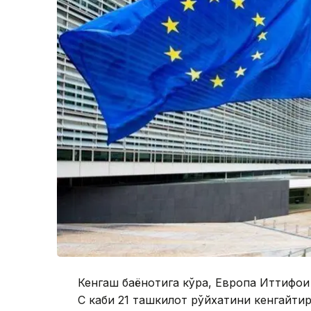
Кенгаш баёнотига кўра, Европа Иттифоқи
C каби 21 ташкилот рўйхатини кенгайтир