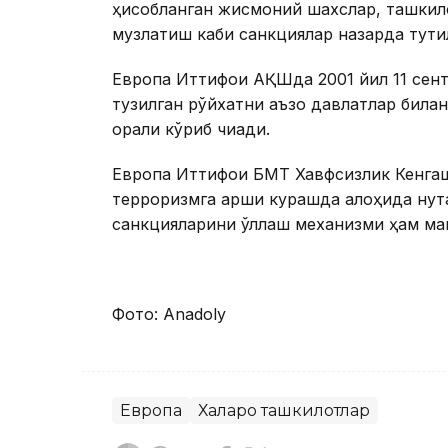
ҳисобланган жисмоний шахслар, ташкил
музлатиш каби санкциялар назарда тути
Европа Иттифоқи АҚШда 2001 йил 11 сен
тузилган рўйхатни аъзо давлатлар била
орқали кўриб чиқади.
Европа Иттифоқи БМТ Хавфсизлик Кенгаш
терроризмга қарши курашда алоҳида нуқт
санкцияларини қўллаш механизми ҳам ма
Фото: Anadoly
Европа
Халқаро ташкилотлар