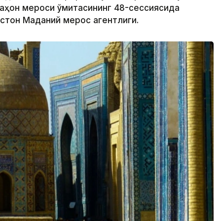
аҳон мероси қўмитасининг 48-сессиясида
кистон Маданий мерос агентлиги.