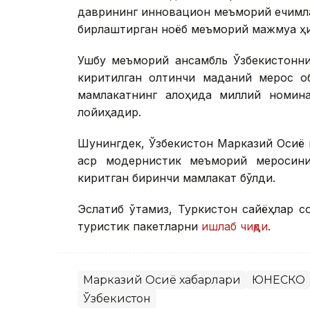
даврининг инновацион меъморий ечимл
бирлаштирган ноёб меъморий мажмуа ҳ
Ушбу меъморий ансамбль Ўзбекистонн
киритилган олтинчи маданий мерос об
мамлакатнинг алоҳида миллий номина
лойиҳадир.
Шунингдек, Ўзбекистон Марказий Осиё 
аср модернистик меъморий меросин
киритган биринчи мамлакат бўлди.
Эслатиб ўтамиз, Туркистон сайёҳлар с
туристик пакетларни
ишлаб чиқди
.
Марказий Осиё хабарлари
ЮНЕСКО
Ўзбекистон