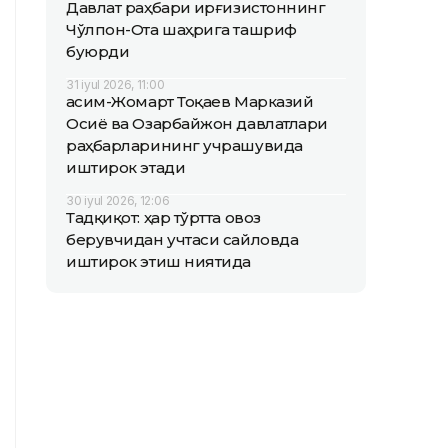
Давлат раҳбари Қирғизистоннинг
Чўлпон-Ота шаҳрига ташриф
буюрди
31 iyul 2026, 11:00
Қасим-Жомарт Тоқаев Марказий
Осиё ва Озарбайжон давлатлари
раҳбарларининг учрашувида
иштирок этади
30 iyul 2026, 12:06
Тадқиқот: ҳар тўртта овоз
берувчидан учтаси сайловда
иштирок этиш ниятида