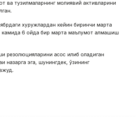
от ва тузилмаларнинг молиявий активларини
лган.
тябрдаги хуружлардан кейин биринчи марта
н камида 6 ойда бир марта маълумот алмашиш
и резолюцияларини асос қилиб оладиган
аи назарга эга, шунингдек, ўзининг
вжуд.