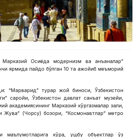
. Марказий Осиёда модернизм ва анъаналар”
нчи ярмида пайдо бўлган 10 та ажойиб меъморий
ди: “Марварид” турар жой биноси, Ўзбекистон
иги” саройи, Ўзбекистон давлат санъат музейи,
иий академиясининг Марказий кўргазмалар зали,
и Жува” (Чорсу) бозори, “Космонавтлар” метро
и маълумотларига кўра, ушбу объектлар ўз