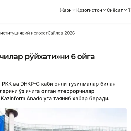
Жаҳон
Қозоғистон
Сиёсат
Т
нституциявий ислоҳот
Сайлов-2026
чилар рўйхати»ни 6 ойга
и PКК ва DHКP-C каби қонли тузилмалар билан
мларини ўз ичига олган «террорчилар
а Kazinform Anadolyга таяниб хабар беради.