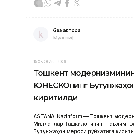
без автора
Муаллиф
15:37, 28 Июл 2026
Тошкент модернизмининг
ЮНEСКОнинг Бутунжаҳон
киритилди
ASTANА. Кazinform — Тошкент модер
Миллатлар Ташкилотининг Таълим, ф
Бутунжаҳон мероси рўйхатига кирити