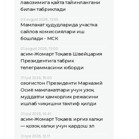
лавозимига қайта тайинлангани
билан табриклади
03 avgust 2026, 13:55
Мамлакат ҳудудларида участка
сайлов комиссиялари иш
бошлади - МСК
01 avgust 2026, 13:00
Қасим-Жомарт Тоқаев Швейцария
Президентига табрик
телеграммасини юборди
31 iyul 2026, 15:00
Қозоғистон Президенти Марказий
Осиё мамлакатлари учун узоқ
муддатли ҳамкорлик режасини
ишлаб чиқишни таклиф қилди
31 iyul 2026, 14:41
Қасим-Жомарт Тоқаев: Қирғиз халқи
— қозоқ халқи учун қардош эл
31 iyul 2026, 12:11