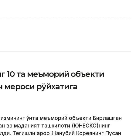
 10 та меъморий объекти
 мероси рўйхатига
низмининг ўнта меъморий объекти Бирлашган
ан ва маданият ташкилоти (ЮНEСКО)нинг
лди. Тегишли қарор Жанубий Кореянинг Пусан