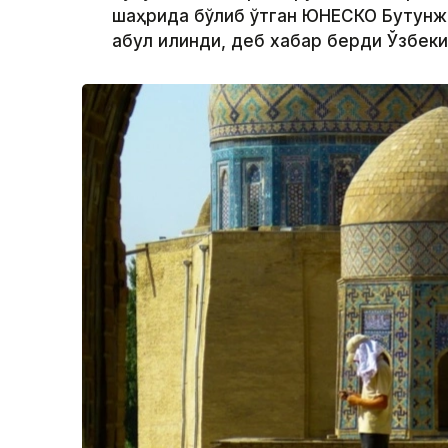
​​шаҳрида бўлиб ўтган ЮНEСКО Бутунж
қабул қилинди, деб хабар берди Ўзбе