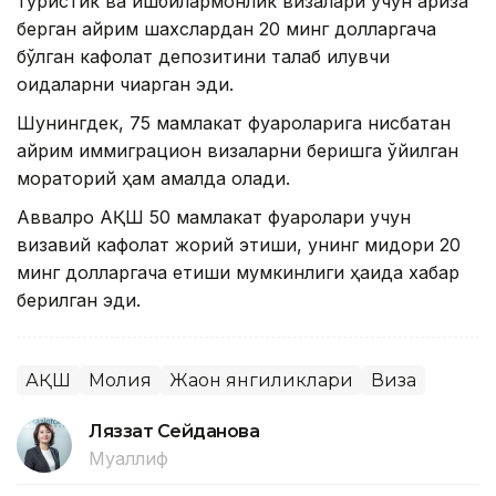
туристик ва ишбилармонлик визалари учун ариза
берган айрим шахслардан 20 минг долларгача
бўлган кафолат депозитини талаб қилувчи
қоидаларни чиқарган эди.
Шунингдек, 75 мамлакат фуқароларига нисбатан
айрим иммиграцион визаларни беришга қўйилган
мораторий ҳам амалда қолади.
Аввалроқ АҚШ 50 мамлакат фуқаролари учун
визавий кафолат жорий этиши, унинг миқдори 20
минг долларгача етиши мумкинлиги ҳақида хабар
берилган эди.
АҚШ
Молия
Жаҳон янгиликлари
Виза
Ляззат Сейданова
Муаллиф