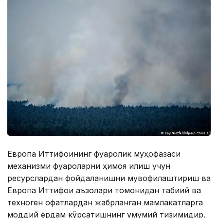
Европа Иттифоқининг фуқаролик муҳофазаси
механизми фуқароларни ҳимоя қилиш учун
ресурслардан фойдаланишни мувофиқлаштириш ва
Европа Иттифоқи аъзолари томонидан табиий ва
техноген офатлардан жабрланган мамлакатларга
моддий ёрдам кўрсатишнинг умумий тизимидир.