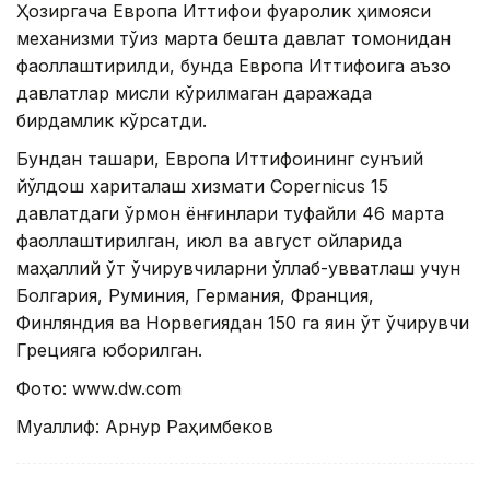
Ҳозиргача Европа Иттифоқи фуқаролик ҳимояси
механизми тўққиз марта бешта давлат томонидан
фаоллаштирилди, бунда Европа Иттифоқига аъзо
давлатлар мисли кўрилмаган даражада
бирдамлик кўрсатди.
Бундан ташқари, Европа Иттифоқининг сунъий
йўлдош хариталаш хизмати Copernicus 15
давлатдаги ўрмон ёнғинлари туфайли 46 марта
фаоллаштирилган, июл ва август ойларида
маҳаллий ўт ўчирувчиларни қўллаб-қувватлаш учун
Болгария, Руминия, Германия, Франция,
Финляндия ва Норвегиядан 150 га яқин ўт ўчирувчи
Грецияга юборилган.
Фото: www.dw.cоm
Муаллиф: Арнур Раҳимбеков