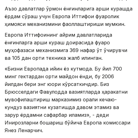
Аъзо давлатлар ўрмон ёнғинларига қарши курашда
ёрдам сўраш учун Европа Иттифоқи фуқаролик
ҳимояси механизмини фаоллаштириши мумкин.
Европа Иттифоқининг айрим давлатларида
ёнғинларга қарши кураш доирасида фуқаро
муҳофазаси механизмига 369 нафар ўт ўчирувчи
ва 105 дан ортиқ техника жалб қилинган.
«Бизни Европада қийин ёз кутмоқда. Бу йил 700
минг гектардан ортиқ майдон ёнди, бу 2006
йилдан бери энг юқори кўрсаткичдир. Биз
Брюсселдаги Фавқулодда вазиятларда ҳаракатни
мувофиқлаштириш марказимиз орқали кечаю-
кундуз вазиятни кузатишда давом этамиз ва
зарур ёрдамни сафарбар қиламиз», - деди
Инқирозларни бошқариш бўйича Европа комиссари
Янез Ленарчич.