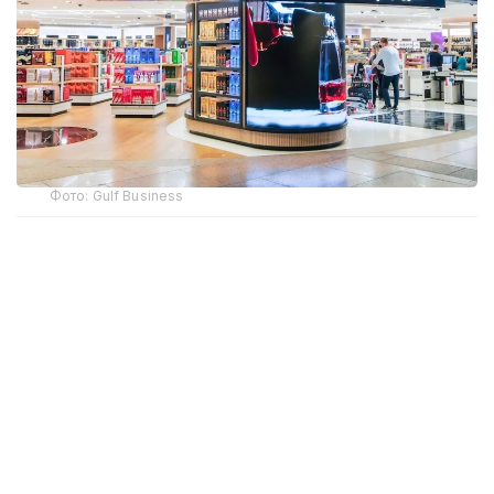
Фото: Gulf Business
Crypto.com Pay хизмати орқали криптовалюта
билан харидлар учун тўлов қилиш имконияти Дубай
халқаро аэропорти (DXB) ва Ал-Мактум
аэропортида (AMIA) ишга туширилди.
Дубай ҳукумати матбуот хизмати
Dubai Media
Office
маълум қилишича, янги тўлов имконияти ҳам
жисмоний дўконларда, ҳам интернет орқали
буюртма расмийлаштиришда мавжуд. Тўлов
амалга оширилаётганда харидор илова орқали