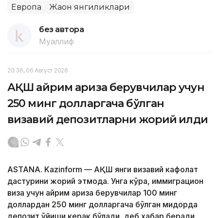
Европа
Жаҳон янгиликлари
без автора
Муаллиф
20:36, 06 Август 2026
АҚШ айрим ариза берувчилар учун
250 минг долларгача бўлган
визавий депозитларни жорий қилди
ASTANA. Kazinform — АҚШ янги визавий кафолат
дастурини жорий этмоқда. Унга кўра, иммиграцион
виза учун айрим ариза берувчилар 100 минг
доллардан 250 минг долларгача бўлган миқдорда
депозит қўйиши керак бўлади, деб хабар беради