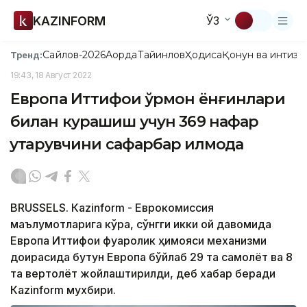
KAZINFORM
ЎЗ
Сайлов-2026
Ақорда
Тайинлов
Ҳодиса
Қонун ва интизо
Тренд:
19:43, 18 Август 2022
Европа Иттифоқи ўрмон ёнғинлари
билан курашиш учун 369 нафар
қутқарувчини сафарбар қилмоқда
BRUSSELS. Кazinform - Еврокомиссия
маълумотларига кўра, сўнгги икки ой давомида
Европа Иттифоқи фуқаролик ҳимояси механизми
доирасида бутун Европа бўйлаб 29 та самолёт ва 8
та вертолёт жойлаштирилди, деб хабар беради
Кazinform мухбири.