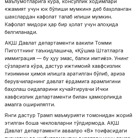
маълумотларига кўра, консуллик ходимлари
«жамият учун юк бўлиши мумкин» деб баҳоланган
шахслардан кафолат талаб қилиши мумкин.
Кафолат миқдори ҳар бир ҳолат учун алоҳида
белгиланади.
АҚШ Давлат департаменти вакили Томми
Пиготтнинг таъкидлашича, «Қўшма Штатларга
иммиграция — бу ҳуқуқ эмас, балки имтиёз». Унинг
сўзларига кўра, дастур ижтимоий хавфсизлик
тизимини ҳимоя қилишга қаратилган бўлиб, ариза
берувчиларнинг давлат ёрдамига қарамлигини
баҳолаш қоидаларини кучайтирувчи Ички
хавфсизлик департаменти билан ҳамкорликда
амалга ошириляпти.
Янги дастур Трамп маъмурияти томонидан жорий
этилган бошқа чекловларни тўлдирмоқда. АҚШ
Давлат департаменти аввалроқ «B» тоифасидаги