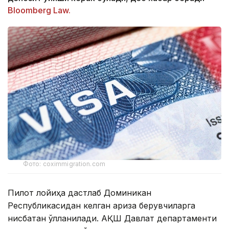
Bloomberg Law.
Фото: coximmigration.com
Пилот лойиҳа дастлаб Доминикан
Республикасидан келган ариза берувчиларга
нисбатан қўлланилади. АҚШ Давлат департаменти