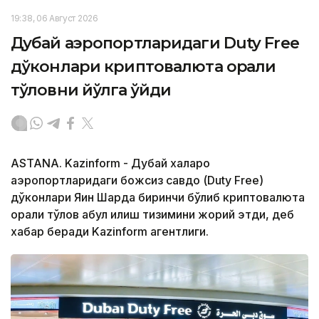
19:38, 06 Август 2026
Дубай аэропортларидаги Duty Free
дўконлари криптовалюта орқали
тўловни йўлга қўйди
ASTANA. Kazinform - Дубай халқаро
аэропортларидаги божсиз савдо (Duty Free)
дўконлари Яқин Шарқда биринчи бўлиб криптовалюта
орқали тўлов қабул қилиш тизимини жорий этди, деб
хабар беради Kazinform агентлиги.