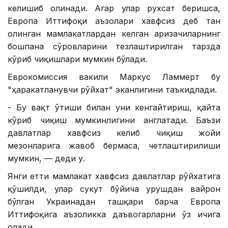
келишиб олинади. Агар улар рухсат беришса,
Европа Иттифоқи аъзолари хавфсиз деб тан
олинган мамлакатлардан келган аризачиларнинг
бошпана сўровларини тезлаштирилган тарзда
кўриб чиқишлари мумкин бўлади.
Еврокомиссия вакили Маркус Ламмерт бу
"ҳаракатланувчи рўйхат" эканлигини таъкидлади.
- Бу вақт ўтиши билан уни кенгайтириш, қайта
кўриб чиқиш мумкинлигини англатади. Баъзи
давлатлар хавфсиз келиб чиқиш жойи
мезонларига жавоб бермаса, четлаштирилиши
мумкин, — деди у.
Янги етти мамлакат хавфсиз давлатлар рўйхатига
қўшилди, улар сукут бўйича урушдан вайрон
бўлган Украинадан ташқари барча Европа
Иттифоқига аъзоликка даъвогарларни ўз ичига
олади.