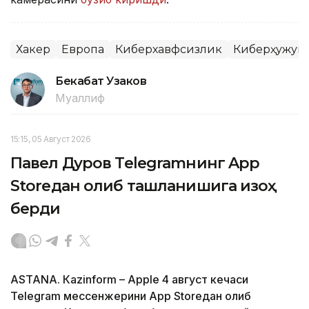
Хакер
Европа
Киберхавфсизлик
Киберҳужум
Бекабат Узаков
Муаллиф
15:15, 05 Август 2026
Павел Дуров Telegramнинг App
Storeдан олиб ташланишига изоҳ
берди
ASTANА. Кazinform – Apple 4 август кечаси
Telegram мессенжерини App Storeдан олиб