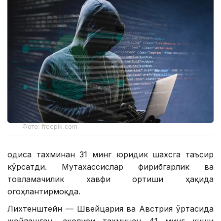
Фото: freepik.com
Ҳодиса тахминан 31 минг юридик шахсга таъсир
кўрсатди. Мутахассислар фирибгарлик ва
товламачилик хавфи ортиши ҳақида
огоҳлантирмоқда.
Лихтенштейн — Швейцария ва Австрия ўртасида