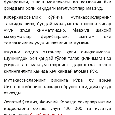
фуқаролиги, яшаш мамлакати ва компания ёки
фонддаги роли ҳақидаги маълумотлар мавжуд.
Киберхавфсизлик бўйича мутахассисларнинг
таъкидлашича, бундай маълумотлар жиноятчилар
учун жуда қимматлидир. Мавжуд шахсий
маълумотлар фирибгарлик, шантаж ёки
товламачилик учун ишлатилиши мумкин.
Ҳужумни содир этганлар ҳали аниқланмаган.
Шунингдек, ҳеч қандай тўлов талаб қилинмаган ва
ўғирланган маълумотларнинг даркнетда эълон
қилинганлиги ҳақида ҳеч қандай аломат йўқ.
Мутахассисларнинг фикрига кўра, бу воқеа
Лихтенштейннинг халқаро обрўсига жиддий путур
етказди.
Эслатиб ўтамиз, Жанубий Кореяда хакерлар интим
видеоларни сотиш учун 120 000 та кузатув
камерасини
бузиб киришди
.