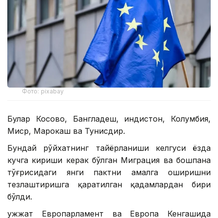
Фото: pixabay
Булар Косово, Бангладеш, Ҳиндистон, Колумбия,
Миср, Марокаш ва Тунисдир.
Бундай рўйхатнинг тайёрланиши келгуси ёзда
кучга кириши керак бўлган Миграция ва бошпана
тўғрисидаги янги пактни амалга оширишни
тезлаштиришга қаратилган қадамлардан бири
бўлди.
Ҳужжат Европарламент ва Европа Кенгашида