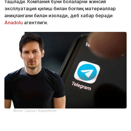
ташлади. Компания буни болаларни жинсий
эксплуатация қилиш билан боғлиқ материаллар
аниқлангани билан изоҳлади, деб хабар беради
Аnadolu
агентлиги.
Фото: Canva / Kazinform
Telegram асосчиларидан бири Павел Дуров