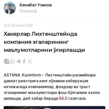
Бекабат Узаков
Муаллиф
20:15, 05 Август 2026
Хакерлар Лихтенштейнда
компания эгаларининг
маълумотларини ўғирлашди
ASTANА. Кazinform – Лихтенштейн расмийлари
давлат реестрига кенг кўламли киберҳужум
натижасида компаниялар, фондлар ва траст
эгаларининг маълумотлари фош бўлганини эълон
қилишди, деб хабар беради
BILD
газетаси.