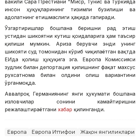
вакили Сара Престиани "Миср, Тунис ва Туркияда
инсон ҳуқуқларининг тизимли бузилиши ва
адолатнинг етишмаслиги ҳақида гапиради.
Ўзгартиришлар бошпана беришни рад этиш
устидан шикоятни кутиш қоидаларига ҳам таъсир
қилиши мумкин. Ариза берувчи энди унинг
шикояти суд томонидан кўриб чиқилаётган вақтда
ЕИда қолиш ҳуқуқига эга. Европа Комиссияси
зудлик билан депортация қилишнинг фақат махсус
рухсатнома билан олдини олиш вариантини
ўрганмоқда.
Аввалроқ Германиянинг янги ҳукумати бошпана
изловчилар сонини камайтиришни
режалаштираётгани
хабар
қилинганди.
Европа
Европа Иттифоқи
Жаҳон янгиликлари