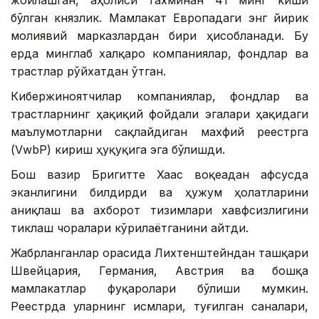
жойлашган, аҳолиси тахминан 41 минг киши
бўлган князлик. Мамлакат Европадаги энг йирик
молиявий марказлардан бири ҳисобланади. Бу
ерда минглаб халқаро компаниялар, фондлар ва
трастлар рўйхатдан ўтган.
Кибержиноятчилар компаниялар, фондлар ва
трастларнинг ҳақиқий фойдали эгалари ҳақидаги
маълумотларни сақлайдиган махфий реестрга
(VwbP) кириш ҳуқуқига эга бўлишди.
Бош вазир Бригитте Хаас воқеадан афсусда
эканлигини билдирди ва ҳужум ҳолатларини
аниқлаш ва ахборот тизимлари хавфсизлигини
тиклаш чоралари кўрилаётганини айтди.
Жабрланганлар орасида Лихтенштейндан ташқари
Швейцария, Германия, Австрия ва бошқа
мамлакатлар фуқаролари бўлиши мумкин.
Реестрда уларнинг исмлари, туғилган саналари,