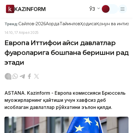
KAZINFORM
ЎЗ
Сайлов-2026
Ақорда
Тайинлов
Ҳодиса
Қонун ва интизо
Тренд:
14:10, 17 Апрел 2025
Европа Иттифоқи қайси давлатлар
фуқароларига бошпана беришни рад
этади
ASTANA. Kazinform - Европа комиссияси Брюссель
муҳожирларнинг қайтиши учун хавфсиз деб
ҳисоблаган давлатлар рўйхатини эълон қилди.