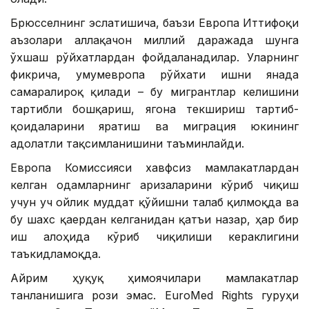
Брюсселнинг эслатишича, баъзи Европа Иттифоқи
аъзолари аллақачон миллий даражада шунга
ўхшаш рўйхатлардан фойдаланадилар. Уларнинг
фикрича, умумевропа рўйхати ишни янада
самаралироқ қилади – бу мигрантлар келишини
тартибли бошқариш, ягона текшириш тартиб-
қоидаларини яратиш ва миграция юкининг
адолатли тақсимланишини таъминлайди.
Европа Комиссияси хавфсиз мамлакатлардан
келган одамларнинг аризаларини кўриб чиқиш
учун уч ойлик муддат қўйишни талаб қилмоқда ва
бу шахс қаердан келганидан қатъи назар, ҳар бир
иш алоҳида кўриб чиқилиши кераклигини
таъкидламоқда.
Айрим ҳуқуқ ҳимоячилари мамлакатлар
танланишига рози эмас. EuroMed Rights гуруҳи